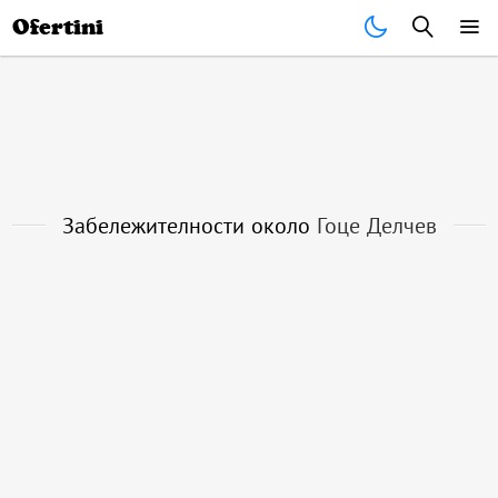
Почивки
Стоки
В града
Всички оферти
Ofertini
Забележителности около
Гоце Делчев