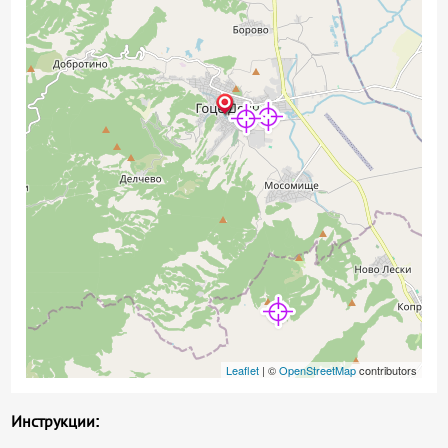
Leaflet
| ©
OpenStreetMap
contributors
Инструкции: