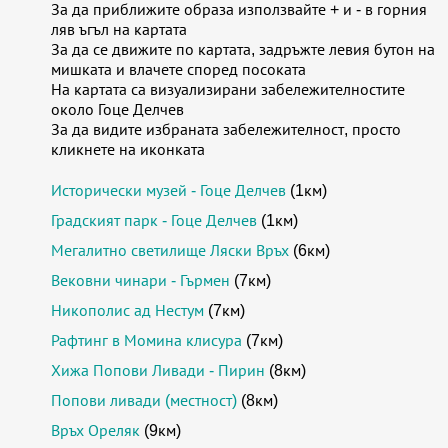
За да приближите образа използвайте + и - в горния
ляв ъгъл на картата
За да се движите по картата, задръжте левия бутон на
мишката и влачете според посоката
На картата са визуализирани забележителностите
около Гоце Делчев
За да видите избраната забележителност, просто
кликнете на иконката
Исторически музей - Гоце Делчев
(1км)
Градският парк - Гоце Делчев
(1км)
Мегалитно светилище Ляски Връх
(6км)
Вековни чинари - Гърмен
(7км)
Никополис ад Нестум
(7км)
Рафтинг в Момина клисура
(7км)
Хижа Попови Ливади - Пирин
(8км)
Попови ливади (местност)
(8км)
Връх Ореляк
(9км)