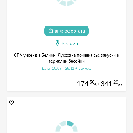
виж офертата
Белчин
СПА уикенд в Белчин: Луксозна почивка със закуски и
термални басейни
Дата: 10.07 - 29.11 + закуска
.50
.29
174
341
/
€
лв.