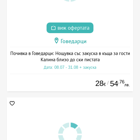
виж офертата
Говедарци
Почивка в Говедарци: Нощувка със закуска в къща за гости
Калина близо до ски пистата
Дата: 08.07 - 31.08 + закуска
28
.76
54
/
€
лв.