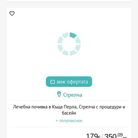
виж офертата
Стрелча
Лечебна почивка в Къща Перла, Стрелча с процедури и
басейн
+ полупансион
179
.09
350
/
€
лв.