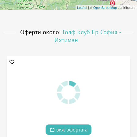
Leaflet
| ©
OpenStreetMap
contributors
Оферти около:
Голф клуб Ер София -
Ихтиман
виж офертата