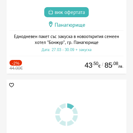
виж офертата
Панагюрище
Еднодневен пакет със закуска в новооткрития семеен
хотел "Бонжур", гр. Панагюрище
Дата: 27.03 - 30.09 + закуска
-2%
.50
.08
43
85
/
€
лв.
44.00€