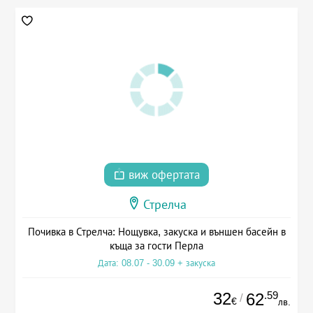
виж офертата
Стрелча
Почивка в Стрелча: Нощувка, закуска и външен басейн в
къща за гости Перла
Дата: 08.07 - 30.09 + закуска
32
.59
62
/
€
лв.