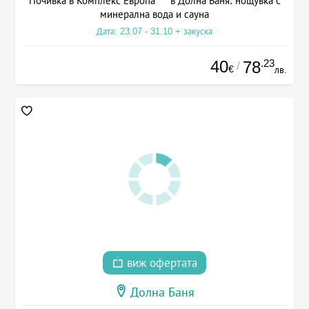
Почивка в Комплекс Европа*** в Долна Баня: нощувка с
минерална вода и сауна
Дата: 23.07 - 31.10 + закуска
40
.23
78
/
€
лв.
виж офертата
Долна Баня