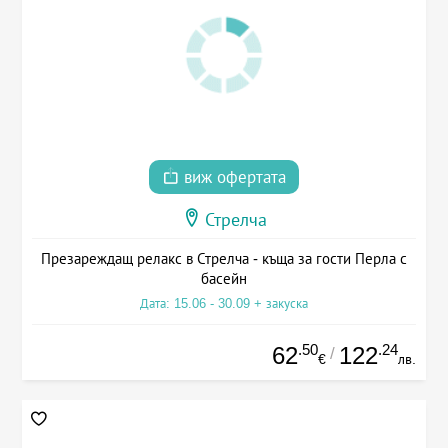
виж офертата
Стрелча
Презареждащ релакс в Стрелча - къща за гости Перла с
басейн
Дата: 15.06 - 30.09 + закуска
.50
.24
62
122
/
€
лв.