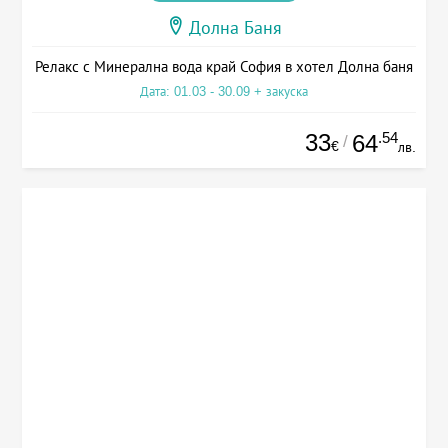
Долна Баня
Релакс с Минерална вода край София в хотел Долна баня
Дата: 01.03 - 30.09 + закуска
33
.54
64
/
€
лв.