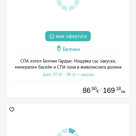
виж офертата
Белчин
СПА хотел Белчин Гардън: Нощувка със закуска,
минерален басейн и СПА зона в живописната долина
Дата: 07.07 - 30.11 + закуска
.50
.18
86
169
/
€
лв.