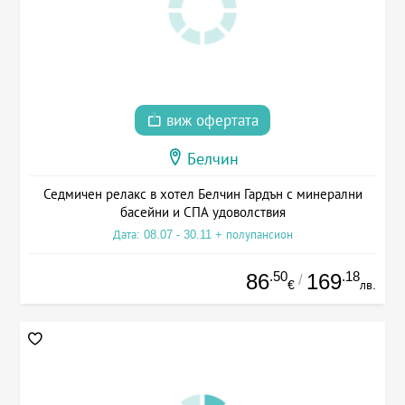
виж офертата
Белчин
Седмичен релакс в хотел Белчин Гардън с минерални
басейни и СПА удоволствия
Дата: 08.07 - 30.11 + полупансион
.50
.18
86
169
/
€
лв.