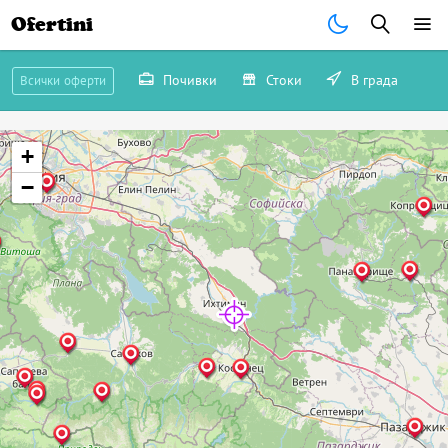
Ofertini
Почивки
Стоки
В града
Всички оферти
+
−