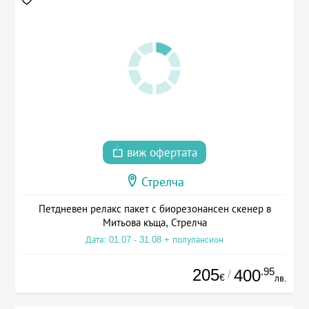
виж офертата
Стрелча
Петдневен релакс пакет с биорезонансен скенер в
Митьова къща, Стрелча
Дата: 01.07 - 31.08 + полупансион
205
.95
400
/
€
лв.