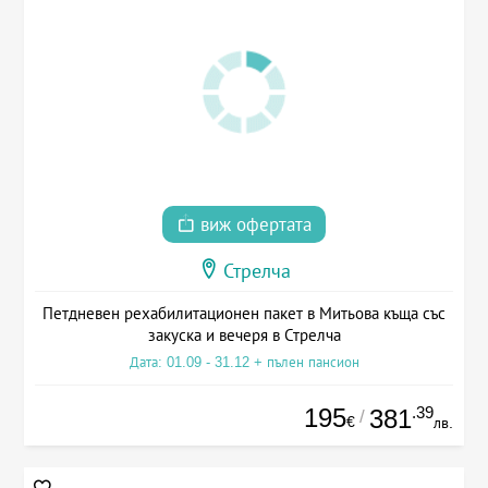
виж офертата
Стрелча
Петдневен рехабилитационен пакет в Митьова къща със
закуска и вечеря в Стрелча
Дата: 01.09 - 31.12 + пълен пансион
195
.39
381
/
€
лв.