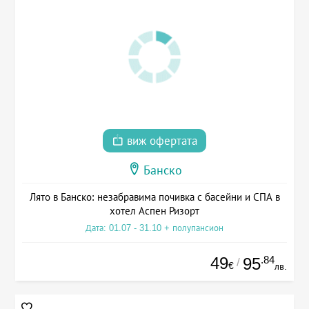
виж офертата
Банско
Лято в Банско: незабравима почивка с басейни и СПА в
хотел Аспен Ризорт
Дата: 01.07 - 31.10 + полупансион
49
.84
95
/
€
лв.