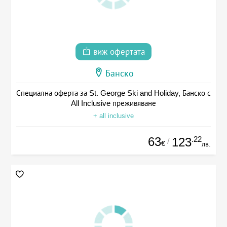
виж офертата
Банско
Специална оферта за St. George Ski and Holiday, Банско с
All Inclusive преживяване
+ all inclusive
63
.22
123
/
€
лв.