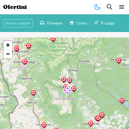
Ofertini
Почивки
Стоки
В града
Всички оферти
+
−