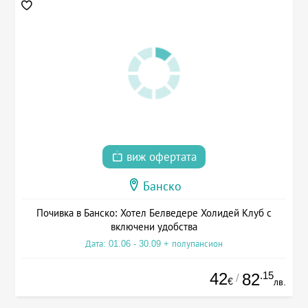
виж офертата
Банско
Почивка в Банско: Хотел Белведере Холидей Клуб с
включени удобства
Дата: 01.06 - 30.09 + полупансион
42
.15
82
/
€
лв.