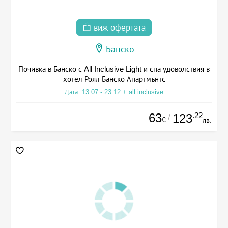
виж офертата
Банско
Почивка в Банско с All Inclusive Light и спа удоволствия в
хотел Роял Банско Апартмънтс
Дата: 13.07 - 23.12 + all inclusive
63
.22
123
/
€
лв.