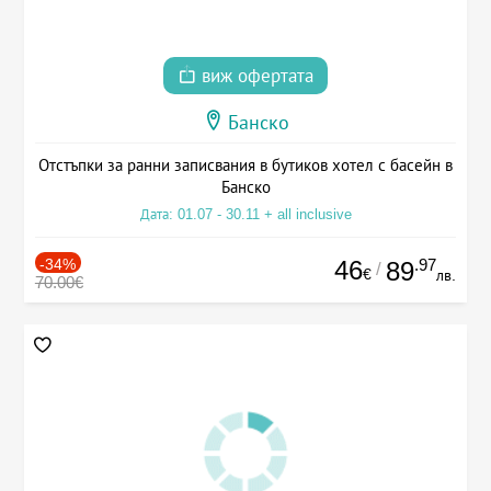
виж офертата
Банско
Отстъпки за ранни записвания в бутиков хотел с басейн в
Банско
Дата: 01.07 - 30.11 + all inclusive
-34%
46
.97
89
/
€
лв.
70.00€