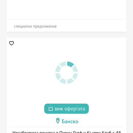
специално предложение
виж офертата
Банско
Незабравима почивка в Пирин Голф и Кънтри Клуб с All