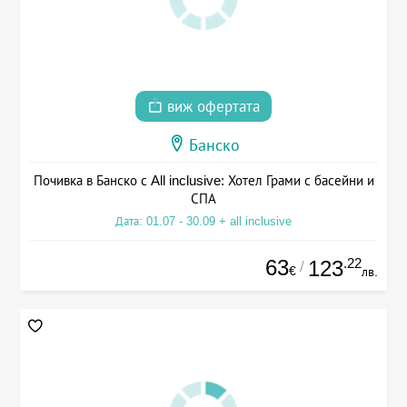
виж офертата
Банско
Почивка в Банско с All inclusive: Хотел Грами с басейни и
СПА
Дата: 01.07 - 30.09 + all inclusive
63
.22
123
/
€
лв.