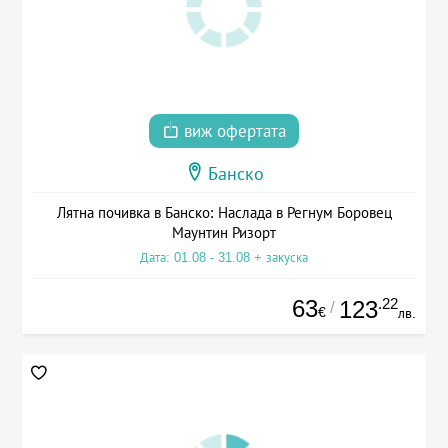
виж офертата
Банско
Лятна почивка в Банско: Наслада в Регнум Боровец
Маунтин Ризорт
Дата: 01.08 - 31.08 + закуска
63
.22
123
/
€
лв.