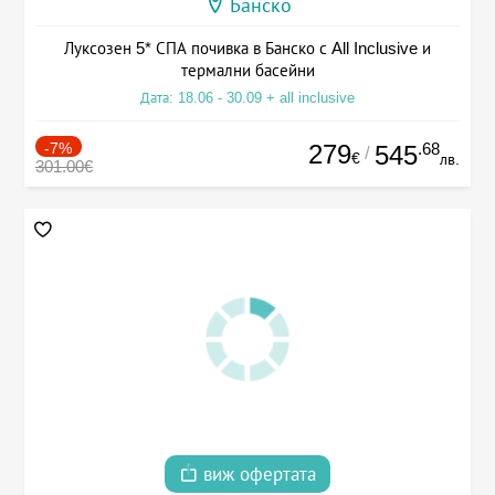
Банско
Луксозен 5* СПА почивка в Банско с All Inclusive и
термални басейни
Дата: 18.06 - 30.09 + all inclusive
-7%
279
.68
545
/
€
лв.
301.00€
виж офертата