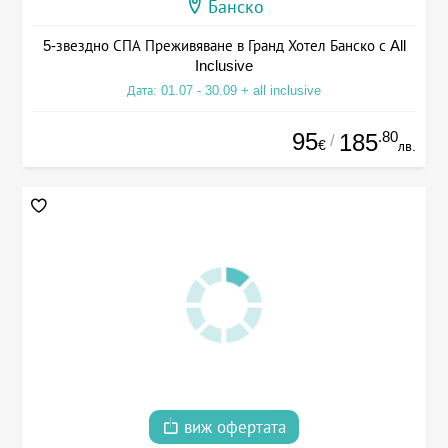
Банско
5-звездно СПА Преживяване в Гранд Хотел Банско с All
Inclusive
Дата: 01.07 - 30.09 + all inclusive
95
.80
185
/
€
лв.
виж офертата