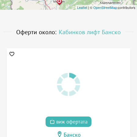
Leaflet
| ©
OpenStreetMap
contributors
Оферти около:
Кабинков лифт Банско
виж офертата
Банско