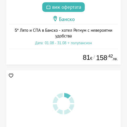
виж офертата
Банско
5* Лято и СПА в Банско - хотел Регнум с невероятни
удобства
Дата: 01.08 - 31.08 + полупансион
81
.42
158
/
€
лв.