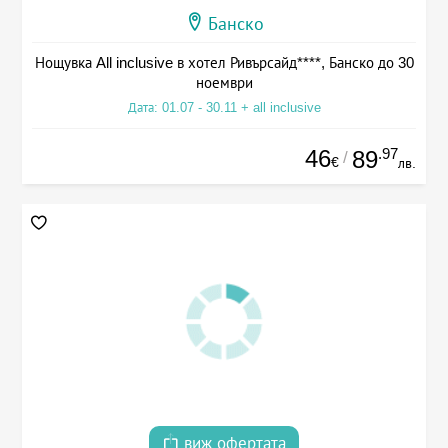
Банско
Нощувка All inclusive в хотел Ривърсайд****, Банско до 30
ноември
Дата: 01.07 - 30.11 + all inclusive
46
.97
89
/
€
лв.
виж офертата