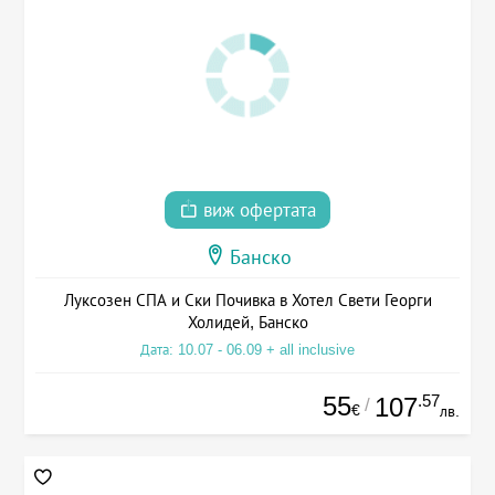
виж офертата
Банско
Луксозен СПА и Ски Почивка в Хотел Свети Георги
Холидей, Банско
Дата: 10.07 - 06.09 + all inclusive
55
.57
107
/
€
лв.