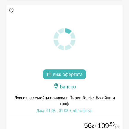
виж офертата
Банско
Луксозна семейна почивка в Пирин Голф с басейни и
голф
Дата: 01.05 - 31.08 + all inclusive
56
.53
109
/
€
лв.