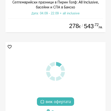
Септемврийски празници в Пирин Голф: All Inclusive,
басейни и СПА в Банско
Дата: 04.09 - 22.09 + all inclusive
278
.72
543
/
€
лв.
виж офертата