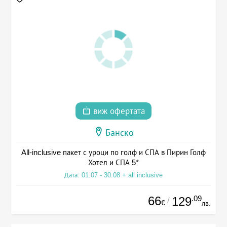
виж офертата
Банско
All-inclusive пакет с уроци по голф и СПА в Пирин Голф
Хотел и СПА 5*
Дата: 01.07 - 30.08 + all inclusive
66
.09
129
/
€
лв.