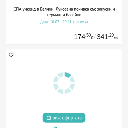
СПА уикенд в Белчин: Луксозна почивка със закуски и
термални басейни
Дата: 10.07 - 29.11 + закуска
.50
.29
174
341
/
€
лв.
виж офертата