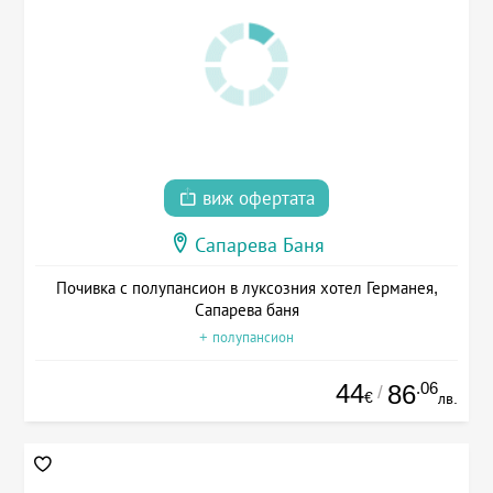
виж офертата
Сапарева Баня
Почивка с полупансион в луксозния хотел Германея,
Сапарева баня
+ полупансион
44
.06
86
/
€
лв.