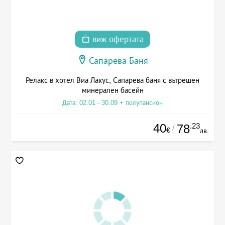
виж офертата
Сапарева Баня
Релакс в хотел Виа Лакус, Сапарева баня с вътрешен
минерален басейн
Дата: 02.01 - 30.09 + полупансион
40
.23
78
/
€
лв.