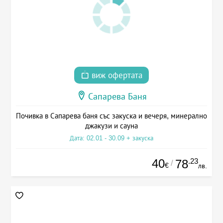
виж офертата
Сапарева Баня
Почивка в Сапарева баня със закуска и вечеря, минерално
джакузи и сауна
Дата: 02.01 - 30.09 + закуска
40
.23
78
/
€
лв.