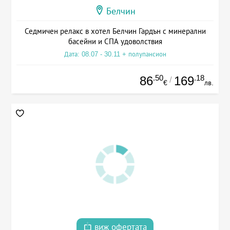
Белчин
Седмичен релакс в хотел Белчин Гардън с минерални
басейни и СПА удоволствия
Дата: 08.07 - 30.11 + полупансион
.50
.18
86
169
/
€
лв.
виж офертата