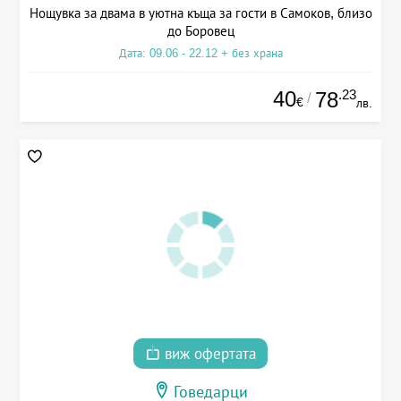
Нощувка за двама в уютна къща за гости в Самоков, близо
до Боровец
Дата: 09.06 - 22.12 + без храна
40
.23
78
/
€
лв.
виж офертата
Говедарци