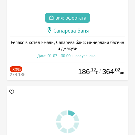
виж офертата
Сапарева Баня
Релакс в хотел Емали, Сапарева баня: минерлани басейн
и джакузи
Дата: 01.07 - 30.09 + полупансион
-33%
.12
.02
186
364
/
€
лв.
279.18€