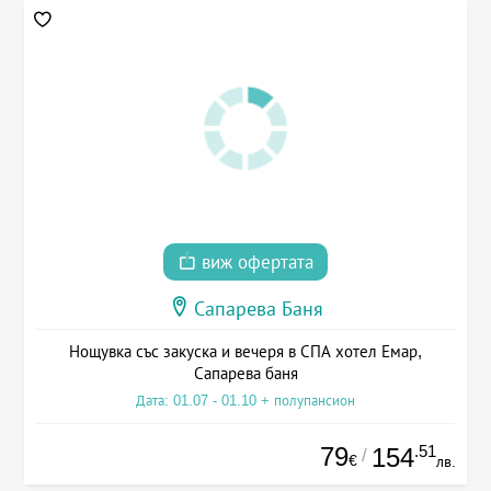
виж офертата
Сапарева Баня
Нощувка със закуска и вечеря в СПА хотел Емар,
Сапарева баня
Дата: 01.07 - 01.10 + полупансион
79
.51
154
/
€
лв.