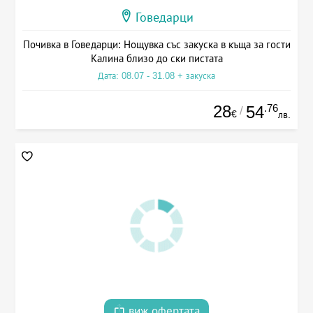
Говедарци
Почивка в Говедарци: Нощувка със закуска в къща за гости
Калина близо до ски пистата
Дата: 08.07 - 31.08 + закуска
28
.76
54
/
€
лв.
виж офертата