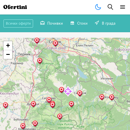
Ofertini
Почивки
Стоки
В града
Всички оферти
+
−