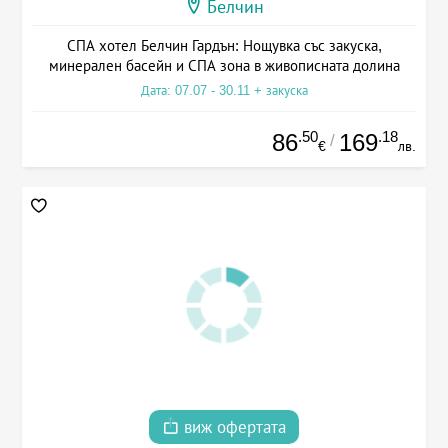
Белчин
СПА хотел Белчин Гардън: Нощувка със закуска,
минерален басейн и СПА зона в живописната долина
Дата: 07.07 - 30.11 + закуска
.50
.18
86
169
/
€
лв.
виж офертата