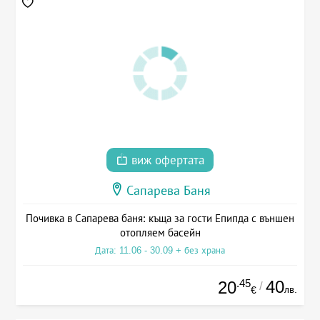
виж офертата
Сапарева Баня
Почивка в Сапарева баня: къща за гости Епипда с външен
отопляем басейн
Дата: 11.06 - 30.09 + без храна
.45
40
20
/
лв.
€