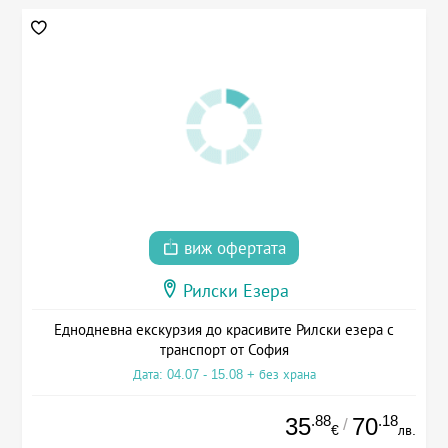
виж офертата
Рилски Езера
Еднодневна екскурзия до красивите Рилски езера с
транспорт от София
Дата: 04.07 - 15.08 + без храна
.88
.18
35
70
/
€
лв.