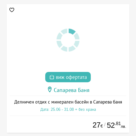
виж офертата
Сапарева Баня
Делничен отдих с минерален басейн в Сапарева баня
Дата: 25.06 - 31.08 + без храна
27
.81
52
/
€
лв.