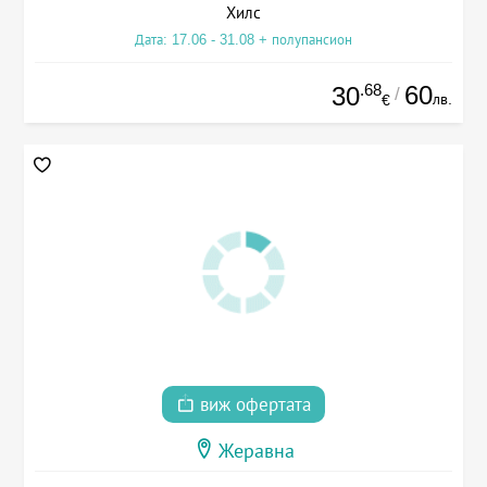
Хилс
Дата: 17.06 - 31.08 + полупансион
.68
60
30
/
лв.
€
виж офертата
Жеравна