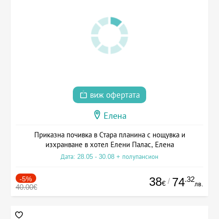
виж офертата
Елена
Приказна почивка в Стара планина с нощувка и
изхранване в хотел Елени Палас, Елена
Дата: 28.05 - 30.08 + полупансион
-5%
38
.32
74
/
€
лв.
40.00€