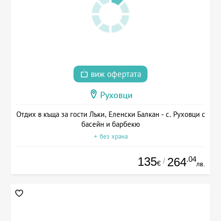
виж офертата
Руховци
Отдих в къща за гости Лъки, Еленски Балкан - с. Руховци с
басейн и барбекю
+ без храна
135
.04
264
/
€
лв.