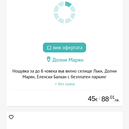
виж офертата
Долни Марян
Нощувка за до 6 човека във вилно селище Лъки, Долни
Марян, Еленски Балкан с безплатен паркинг
+ без храна
45
.01
88
/
€
лв.