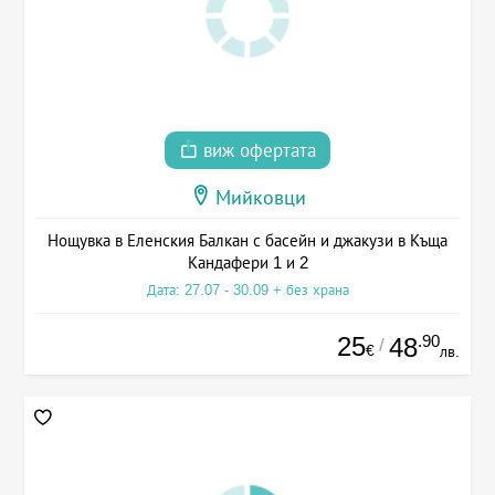
виж офертата
Мийковци
Нощувка в Еленския Балкан с басейн и джакузи в Къща
Кандафери 1 и 2
Дата: 27.07 - 30.09 + без храна
25
.90
48
/
€
лв.