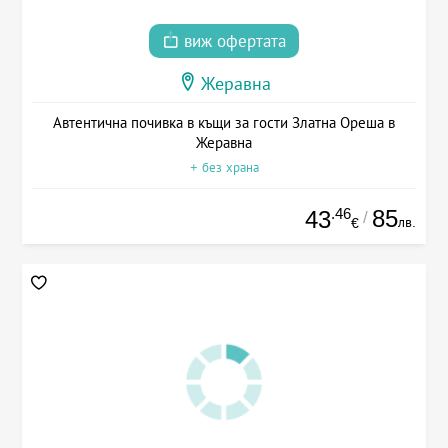
виж офертата
Жеравна
Автентична почивка в къщи за гости Златна Ореша в
Жеравна
+ без храна
.46
85
43
/
лв.
€