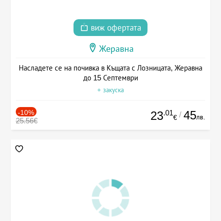
виж офертата
Жеравна
Насладете се на почивка в Къщата с Лозницата, Жеравна
до 15 Септември
+ закуска
-10%
.01
45
23
/
лв.
€
25.56€