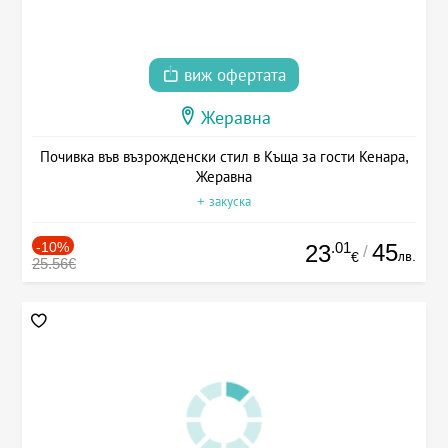
виж офертата
Жеравна
Почивка във възрожденски стил в Къща за гости Кенара,
Жеравна
+ закуска
-10%
.01
45
23
/
лв.
€
25.56€