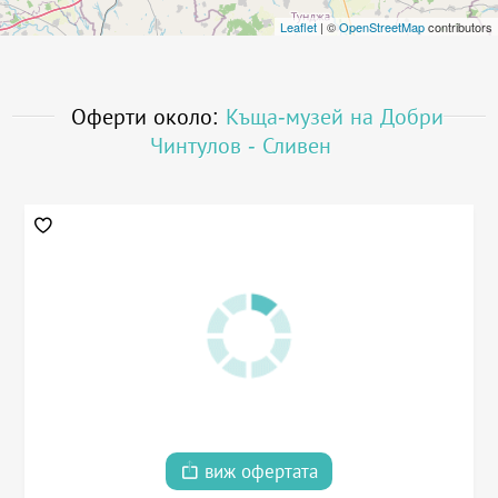
Leaflet
| ©
OpenStreetMap
contributors
Оферти около:
Къща-музей на Добри
Чинтулов - Сливен
виж офертата