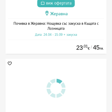
виж офертата
Жеравна
Почивка в Жеравна: Нощувка със закуска в Къщата с
Лозницата
Дата: 24.04 - 15.09 + закуска
.01
45
23
/
лв.
€