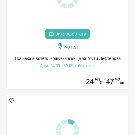
виж офертата
Котел
Почивка в Котел: Нощувка в къща за гости Лефтерова
Дата: 24.03 - 30.09 + без храна
.50
.92
24
47
/
€
лв.