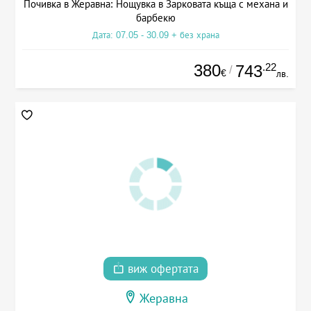
Почивка в Жеравна: Нощувка в Зарковата къща с механа и
барбекю
Дата: 07.05 - 30.09 + без храна
380
.22
743
/
€
лв.
виж офертата
Жеравна