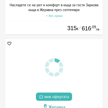
Насладете се на уют и комфорт в къща за гости Заркова
къща в Жеравна през септември
+ без храна
315
.09
616
/
€
лв.
виж офертата
Жеравна