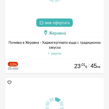
виж офертата
Жеравна
Почивка в Жеравна - Хаджигергевата къща с традиционна
закуска
+ закуска
-10%
.01
45
23
/
лв.
€
25.56€