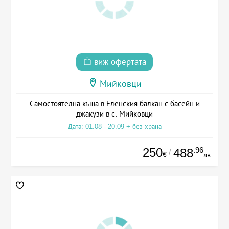
виж офертата
Мийковци
Самостоятелна къща в Еленския балкан с басейн и
джакузи в с. Мийковци
Дата: 01.08 - 20.09 + без храна
250
.96
488
/
€
лв.