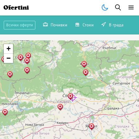
Ofertini
Почивки
Стоки
В града
Всички оферти
+
−