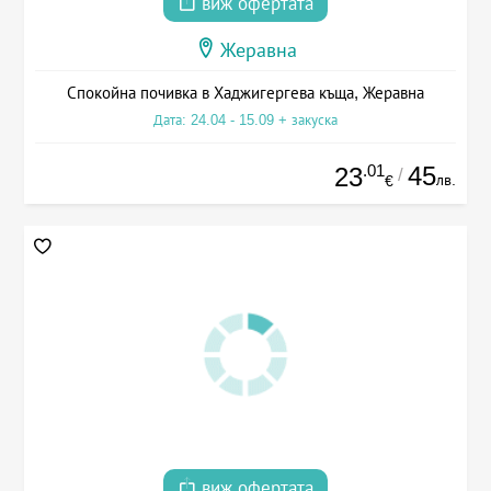
виж офертата
Жеравна
Спокойна почивка в Хаджигергева къща, Жеравна
Дата: 24.04 - 15.09 + закуска
.01
45
23
/
лв.
€
виж офертата