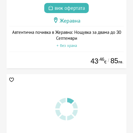
виж офертата
Жеравна
Автентична почивка в Жеравна: Нощувка за двама до 30
Септември
+ без храна
.46
85
43
/
лв.
€