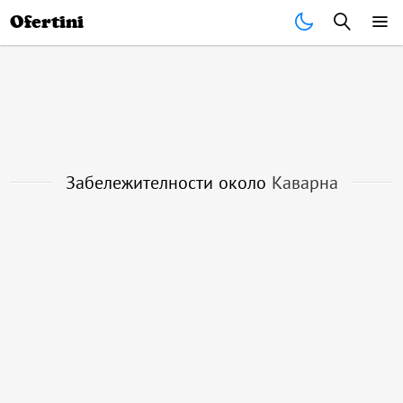
Почивки
Стоки
В града
Всички оферти
Ofertini
Забележителности около
Каварна