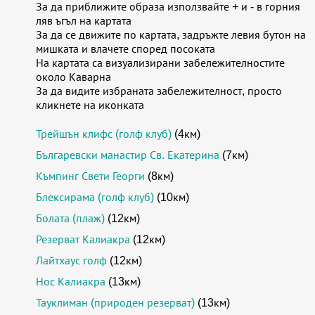
За да приближите образа използвайте + и - в горния
ляв ъгъл на картата
За да се движите по картата, задръжте левия бутон на
мишката и влачете според посоката
На картата са визуализирани забележителностите
около Каварна
За да видите избраната забележителност, просто
кликнете на иконката
Трейшън клифс (голф клуб)
(4км)
Българевски манастир Св. Екатерина
(7км)
Къмпинг Свети Георги
(8км)
Блексирама (голф клуб)
(10км)
Болата (плаж)
(12км)
Резерват Калиакра
(12км)
Лайтхаус голф
(12км)
Нос Калиакра
(13км)
Тауклиман (природен резерват)
(13км)