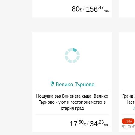
80
.47
156
/
€
лв.
Велико Търново
Нощувка във Винената къща, Велико
Гранд 
Търново - уют и гостоприемство в
Наст
стария град
Дата: 01.04 - 30.09 + без храна
.50
.23
-1%
17
34
/
€
лв.
92.00€