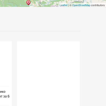
Leaflet
| ©
OpenStreetMap
contributors
лико
т за 6
на