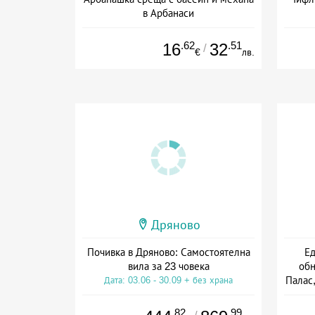
в Арбанаси
+ без храна
.62
.51
16
32
/
€
лв.
Дряново
Почивка в Дряново: Самостоятелна
Ед
вила за 23 човека
обн
Палас,
Дата: 03.06 - 30.09 + без храна
Дат
.82
.99