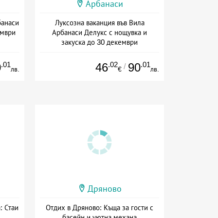
Арбанаси
банаси
Луксозна ваканция във Вила
ември
Арбанаси Делукс с нощувка и
закуска до 30 декември
+ закуска
.01
.02
.01
0
46
90
/
лв.
€
лв.
Дряново
: Стаи
Отдих в Дряново: Къща за гости с
басейн и уютна механа