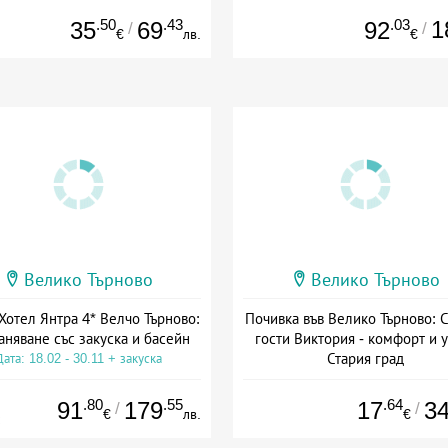
.50
.43
.03
1
35
69
92
/
/
€
лв.
€
Велико Търново
Велико Търново
Хотел Янтра 4* Велчо Търново:
Почивка във Велико Търново: С
аняване със закуска и басейн
гости Виктория - комфорт и 
Стария град
Дата: 18.02 - 30.11 + закуска
Дата: 24.06 - 30.09 + без хра
.80
.55
.64
91
179
17
3
/
/
€
лв.
€