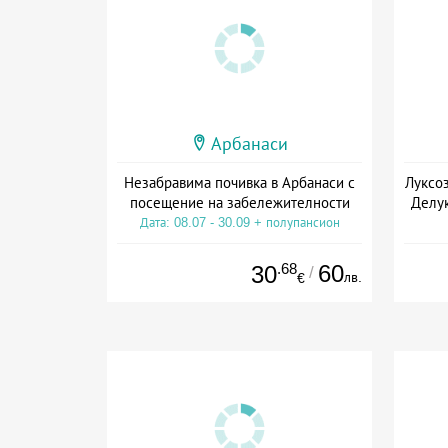
Арбанаси
Незабравима почивка в Арбанаси с
Луксоз
посещение на забележителности
Делук
Дата: 08.07 - 30.09 + полупансион
.68
60
30
/
лв.
€