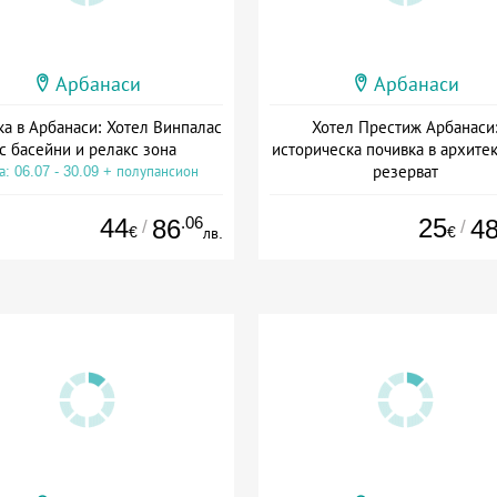
Арбанаси
Арбанаси
а в Арбанаси: Хотел Винпалас
Хотел Престиж Арбанаси
с басейни и релакс зона
историческа почивка в архите
резерват
а: 06.07 - 30.09 + полупансион
Дата: 27.04 - 30.09 + без хра
44
.06
25
86
4
/
/
€
€
лв.