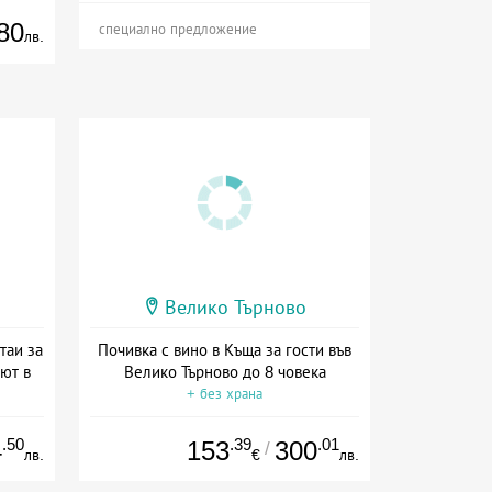
80
специално предложение
лв.
Велико Търново
таи за
Почивка с вино в Къща за гости във
уют в
Велико Търново до 8 човека
+ без храна
на
.50
.39
.01
4
153
300
/
лв.
€
лв.