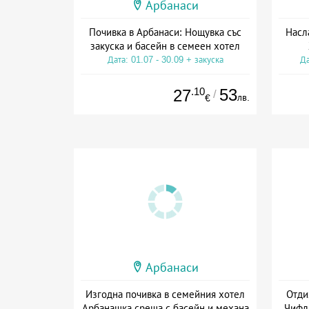
Арбанаси
Почивка в Арбанаси: Нощувка със
Насл
закуска и басейн в семеен хотел
Дата: 01.07 - 30.09 + закуска
Да
.10
53
27
/
лв.
€
Арбанаси
Изгодна почивка в семейния хотел
Отди
Арбанашка среща с басейн и механа
Чифли