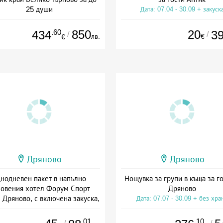
25 души
Дата: 07.04 - 30.09 + закуск
+ без храна
.60
850
20
434
3
/
/
лв.
€
€
Дряново
Дряново
нодневен пакет в напълно
Нощувка за групи в къща за го
овения хотел Форум Спорт
Дряново
 Дряново, с включена закуска,
Дата: 07.07 - 30.09 + без хра
вечеря и басейн
а: 15.06 - 06.09 + полупансион
.01
.10