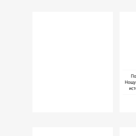
По
Нощув
ист