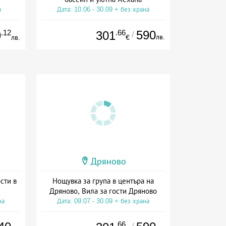
а
Дата: 10.06 - 30.09 + без храна
.12
.66
590
9
301
/
лв.
лв.
€
Дряново
сти в
Нощувка за група в центъра на
Дряново, Вила за гости Дряново
на
Дата: 09.07 - 30.09 + без храна
.66