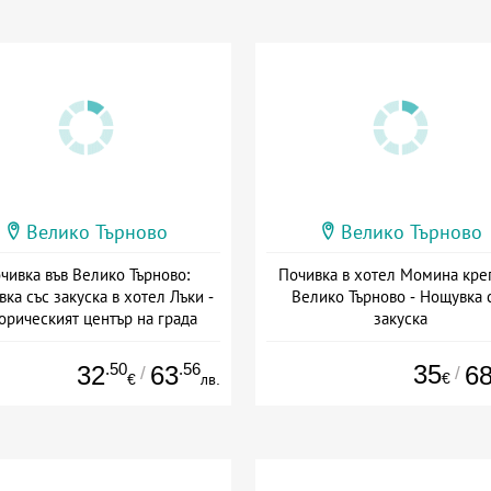
Велико Търново
Велико Търново
чивка във Велико Търново:
Почивка в хотел Момина кре
ка със закуска в хотел Лъки -
Велико Търново - Нощувка 
орическият център на града
закуска
Дата: 23.07 - 31.10 + закуска
+ закуска
.50
.56
35
32
63
6
/
/
€
€
лв.