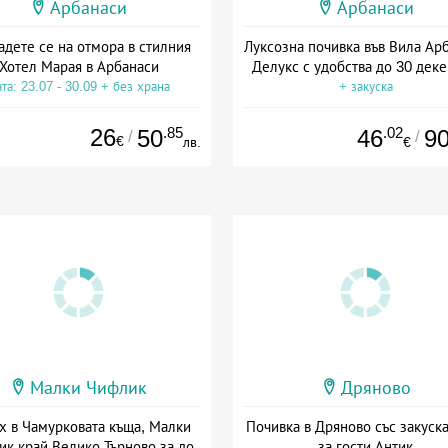
Арбанаси
Арбанаси
адете се на отмора в стилния
Луксозна почивка във Вила Ар
Хотел Марая в Арбанаси
Делукс с удобства до 30 дек
та: 23.07 - 30.09 + без храна
+ закуска
26
.85
.02
50
46
9
/
/
€
лв.
€
Малки Чифлик
Дряново
х в Чамурковата къща, Малки
Почивка в Дряново със закуска
к край Велико Търново за до
за гости Антик