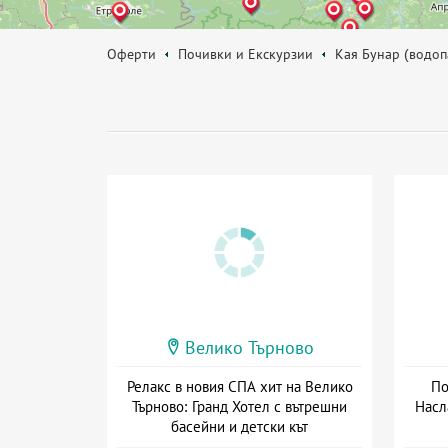
Оферти
Почивки и Екскурзии
Кая Бунар (водоп
Велико Търново
Релакс в новия СПА хит на Велико
По
Търново: Гранд Хотел с вътрешни
Насл
басейни и детски кът
Дата: 20.03 - 22.12 + закуска