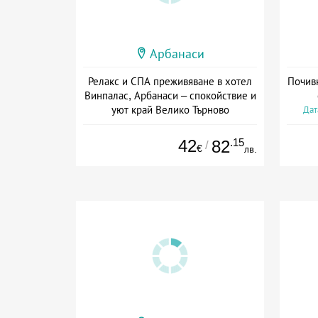
Арбанаси
Релакс и СПА преживяване в хотел
Почивк
Винпалас, Арбанаси – спокойствие и
уют край Велико Търново
Дат
Дата: 05.05 - 30.09 + полупансион
42
.15
82
/
€
лв.