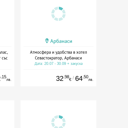
Арбанаси
лас,
Атмосфера и удобства в хотел
 със
Севастократор, Арбанаси
Дата: 20.07 - 30.09 + закуска
ион
.15
.98
.50
2
32
64
/
лв.
€
лв.