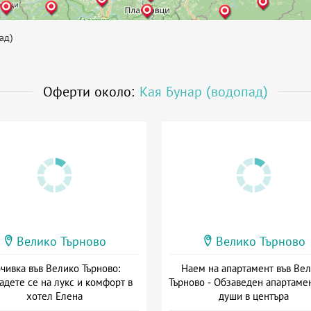
ад)
Оферти около:
Кая Бунар (водопад)
Велико Търново
Велико Търново
чивка във Велико Търново:
Наем на апартамент във Ве
адете се на лукс и комфорт в
Търново - Обзаведен апартамен
хотел Елена
души в центъра
Дата: 16.06 - 30.09 + закуска
Дата: 30.03 - 30.09 + без хра