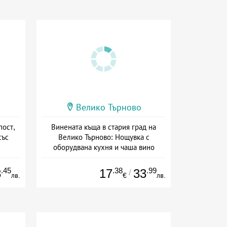
Велико Търново
пост,
Винената къща в стария град на
със
Велико Търново: Нощувка с
оборудвана кухня и чаша вино
+ без храна
.45
.38
.99
8
17
33
/
лв.
€
лв.