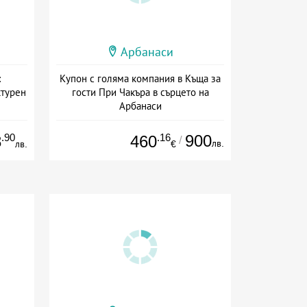
Арбанаси
:
Купон с голяма компания в Къща за
ктурен
гости При Чакъра в сърцето на
Арбанаси
на
+ без храна
.90
.16
900
8
460
/
лв.
лв.
€