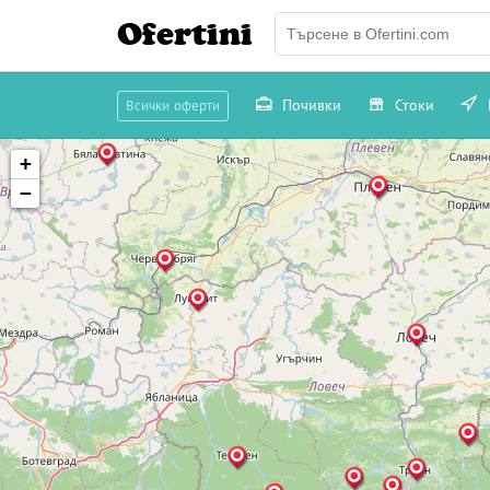
Ofertini
Почивки
Стоки
Всички оферти
+
−