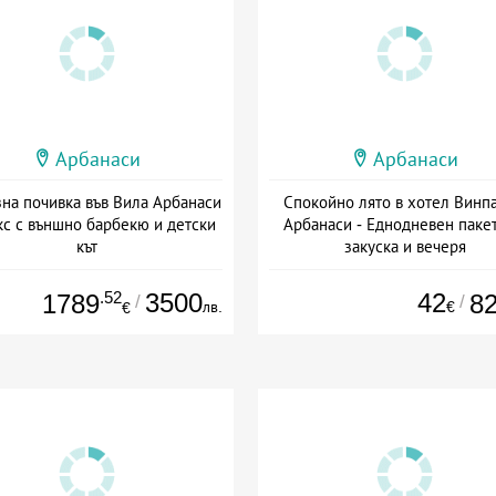
Арбанаси
Арбанаси
на почивка във Вила Арбанаси
Спокойно лято в хотел Винпа
с с външно барбекю и детски
Арбанаси - Еднодневен пакет
кът
закуска и вечеря
+ без храна
Дата: 01.07 - 30.09 + полупанс
.52
3500
42
1789
8
/
/
лв.
€
€