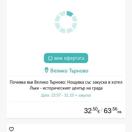
виж офертата
Велико Търново
Почивка във Велико Търново: Нощувка със закуска в хотел
Лъки - историческият център на града
Дата: 23.07 - 31.10 + закуска
.50
.56
32
63
/
€
лв.