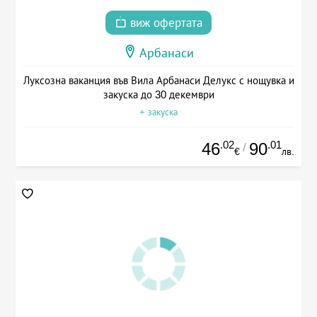
виж офертата
Арбанаси
Луксозна ваканция във Вила Арбанаси Делукс с нощувка и
закуска до 30 декември
+ закуска
.02
.01
46
90
/
€
лв.