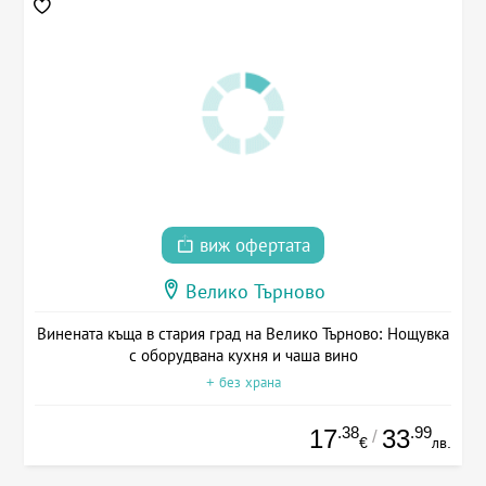
виж офертата
Велико Търново
Винената къща в стария град на Велико Търново: Нощувка
с оборудвана кухня и чаша вино
+ без храна
.38
.99
17
33
/
€
лв.