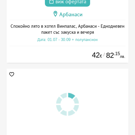
виж офертата
Арбанаси
Спокойно лято в хотел Винпалас, Арбанаси - Еднодневен
пакет със закуска и вечеря
Дата: 01.07 - 30.09 + полупансион
42
.15
82
/
€
лв.