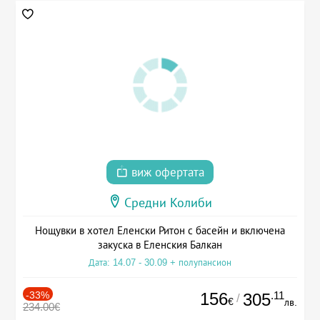
виж офертата
Средни Колиби
Нощувки в хотел Еленски Ритон с басейн и включена
закуска в Еленския Балкан
Дата: 14.07 - 30.09 + полупансион
-33%
156
.11
305
/
€
лв.
234.00€