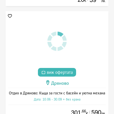
€
лв.
виж офертата
Дряново
Отдих в Дряново: Къща за гости с басейн и уютна механа
Дата: 10.06 - 30.09 + без храна
.66
590
301
/
лв.
€