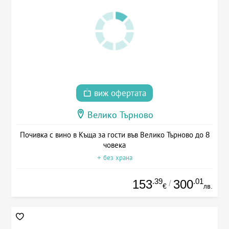
виж офертата
Велико Търново
Почивка с вино в Къща за гости във Велико Търново до 8
човека
+ без храна
.39
.01
153
300
/
€
лв.