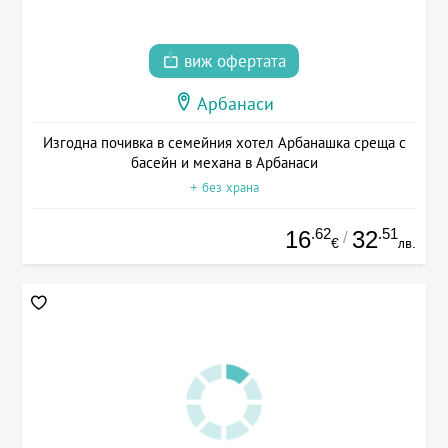
виж офертата
Арбанаси
Изгодна почивка в семейния хотел Арбанашка среща с
басейн и механа в Арбанаси
+ без храна
.62
.51
16
32
/
€
лв.