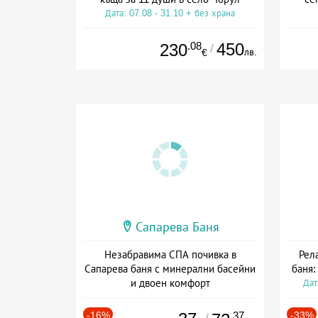
Дата: 07.08 - 31.10 + без храна
Дат
.08
450
230
/
лв.
€
Сапарева Баня
Незабравима СПА почивка в
Рел
Сапарева баня с минерални басейни
баня:
и двоен комфорт
Дат
Дата: 16.03 - 15.09 + полупансион
-16%
.37
-33%