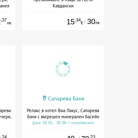
манея
Кавдански
ион
Дата: 10.06 - 30.09 + без храна
.37
.34
30
2
15
/
лв.
лв.
€
Сапарева Баня
парева
Релакс в хотел Виа Лакус, Сапарева
ечеря,
баня с вътрешен минерален басейн
Дата: 02.01 - 30.09 + полупансион
ион
.24
.23