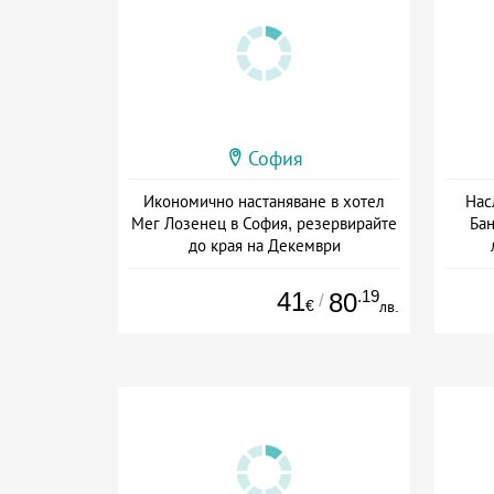
София
Икономично настаняване в хотел
Нас
Мег Лозенец в София, резервирайте
Бан
до края на Декември
+ без храна
Дат
41
.19
80
/
€
лв.