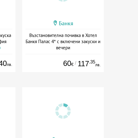
Банкя
акуска
Възстановителна почивка в Хотел
фия
Банкя Палас 4* с включени закуски и
вечери
а
+ полупансион
40
60
.35
117
/
лв.
€
лв.