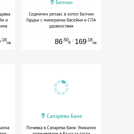
Белчин
щувка
Седмичен релакс в хотел Белчин
йн и
Гардън с минерални басейни и СПА
лина
удоволствия
а
Дата: 08.07 - 30.11 + полупансион
.18
.50
.18
9
86
169
/
лв.
€
лв.
Сапарева Баня
рална
Почивка в Сапарева баня: Уникално
еря,
преживяване в Къща за гости