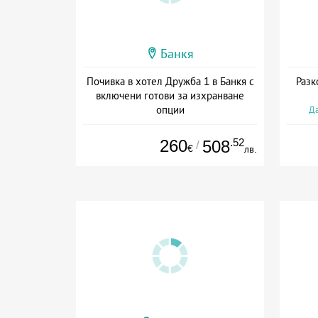
Банкя
Почивка в хотел Дружба 1 в Банкя с
Разк
включени готови за изхранване
опции
Да
Дата: 13.04 - 30.12 + пълен пансион
260
.52
508
/
€
лв.