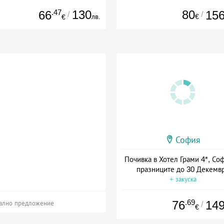
.47
130
80
66
15
/
/
лв.
€
€
София
Почивка в Хотел Грами 4*, Со
празниците до 30 Декемв
+ закуска
.69
76
14
/
ално предложение
€