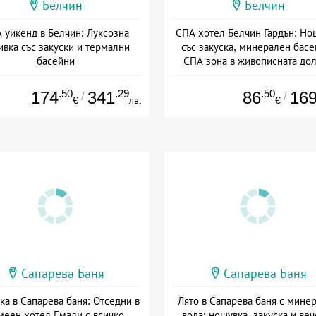
Белчин
Белчин
 уикенд в Белчин: Луксозна
СПА хотел Белчин Гардън: Но
ивка със закуски и термални
със закуска, минерален басе
басейни
СПА зона в живописната до
Дата: 10.07 - 29.11 + закуска
Дата: 07.07 - 30.11 + закуск
.50
.29
.50
174
341
86
16
/
/
€
лв.
€
Сапарева Баня
Сапарева Баня
ка в Сапарева баня: Отседни в
Лято в Сапарева баня с мине
меен хотел Емали с всичко
вода: нощувка, закуска и веч