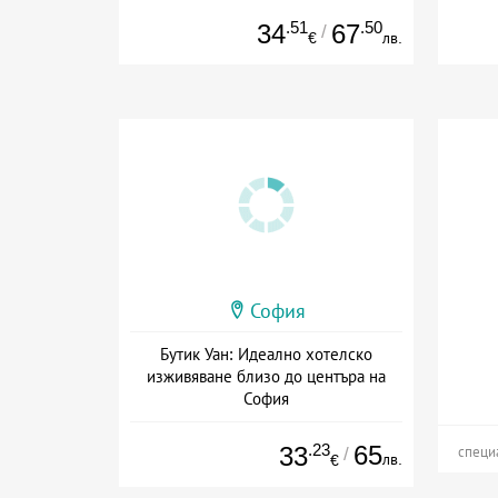
.51
.50
34
67
/
€
лв.
София
Бутик Уан: Идеално хотелско
изживяване близо до центъра на
София
Дата: 23.07 - 31.10 + закуска
.23
65
33
/
специ
лв.
€