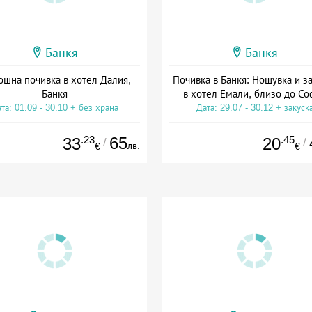
Банкя
Банкя
ошна почивка в хотел Далия,
Почивка в Банкя: Нощувка и з
Банкя
в хотел Емали, близо до Со
та: 01.09 - 30.10 + без храна
Дата: 29.07 - 30.12 + закуск
.23
65
.45
33
20
/
/
лв.
€
€