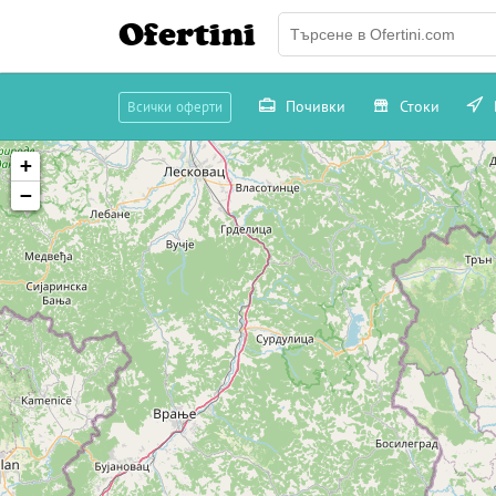
Ofertini
Почивки
Стоки
Всички оферти
+
−