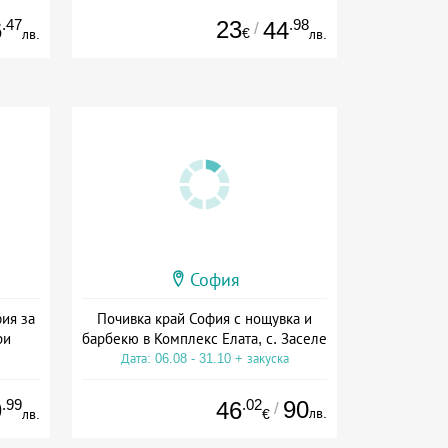
.47
23
.98
6
44
/
€
лв.
лв.
София
фия за
Почивка край София с нощувка и
ри
барбекю в Комплекс Елата, с. Заселе
Дата: 06.08 - 31.10 + закуска
.99
.02
90
9
46
/
лв.
лв.
€