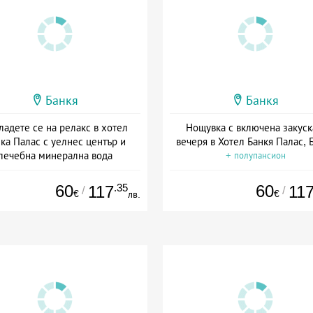
Банкя
Банкя
ладете се на релакс в хотел
Нощувка с включена закуск
ка Палас с уелнес център и
вечеря в Хотел Банкя Палас, 
лечебна минерална вода
+ полупансион
а: 15.07 - 31.08 + полупансион
60
.35
60
117
11
/
/
€
€
лв.