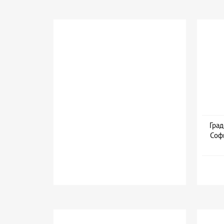
Град
Соф