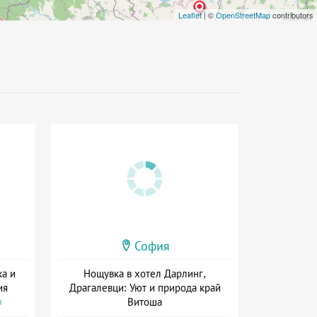
Leaflet
| ©
OpenStreetMap
contributors
София
ка и
Нощувка в хотел Дарлинг,
ия
Драгалевци: Уют и природа край
Витоша
а
Дата: 09.07 - 30.12 + без храна