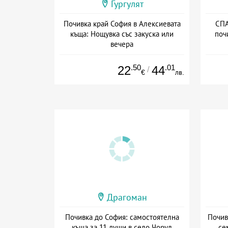
Гургулят
Почивка край София в Алексиевата
СПА
къща: Нощувка със закуска или
поч
вечера
Дата: 06.08 - 30.12 + полупансион
.50
.01
22
44
/
€
лв.
Драгоман
Почивка до София: самостоятелна
Почив
къща за 11 души в село Чорул
се