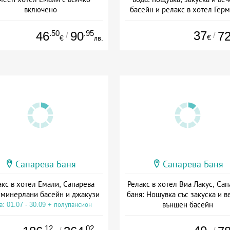
включено
басейн и релакс в хотел Гер
а: 21.07 - 30.12 + all inclusive
Дата: 01.06 - 31.08 + полупанс
.50
.95
37
46
90
7
/
/
€
€
лв.
Сапарева Баня
Сапарева Баня
акс в хотел Емали, Сапарева
Релакс в хотел Виа Лакус, Са
 минерлани басейн и джакузи
баня: Нощувка със закуска и в
външен басейн
а: 01.07 - 30.09 + полупансион
Дата: 26.06 - 31.08 + полупанс
.12
.02