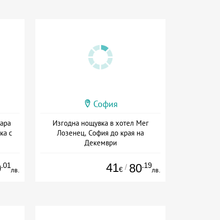
София
тара
Изгодна нощувка в хотел Мег
ка с
Лозенец, София до края на
Декември
+ без храна
.01
41
.19
0
80
/
€
лв.
лв.