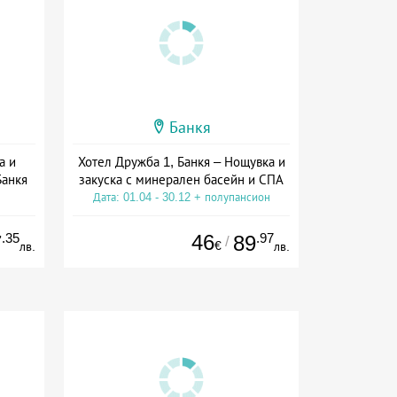
Банкя
а и
Хотел Дружба 1, Банкя – Нощувка и
Банкя
закуска с минерален басейн и СПА
Дата: 01.04 - 30.12 + полупансион
.35
46
.97
7
89
/
€
лв.
лв.