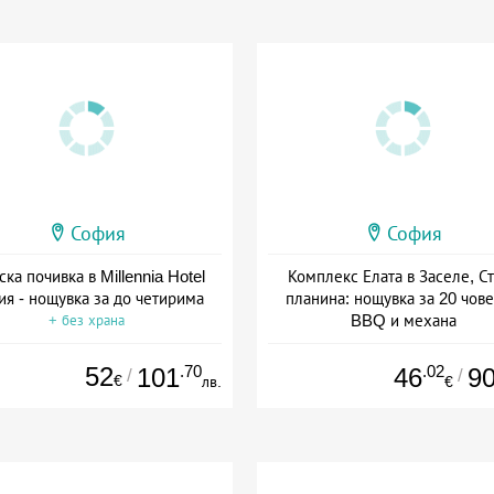
София
София
ска почивка в Millennia Hotel
Комплекс Елата в Заселе, С
ия - нощувка за до четирима
планина: нощувка за 20 чове
BBQ и механа
+ без храна
+ закуска
52
.70
.02
101
46
9
/
/
€
лв.
€