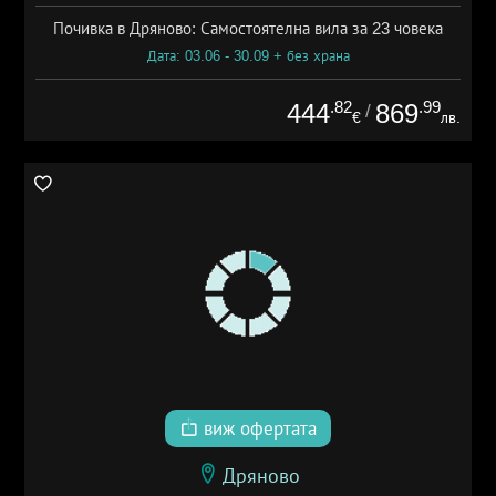
Почивка в Дряново: Самостоятелна вила за 23 човека
Дата: 03.06 - 30.09 + без храна
.82
.99
444
869
/
€
лв.
виж офертата
Дряново