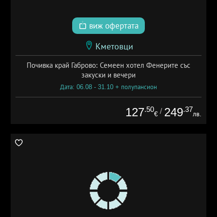
виж офертата
Кметовци
Почивка край Габрово: Семеен хотел Фенерите със
закуски и вечери
Дата: 06.08 - 31.10 + полупансион
.50
.37
127
249
/
€
лв.