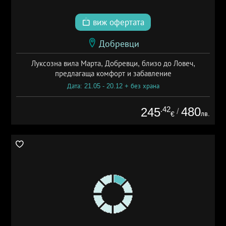
виж офертата
Добревци
Луксозна вила Марта, Добревци, близо до Ловеч,
предлагаща комфорт и забавление
Дата: 21.05 - 20.12 + без храна
.42
480
245
/
лв.
€