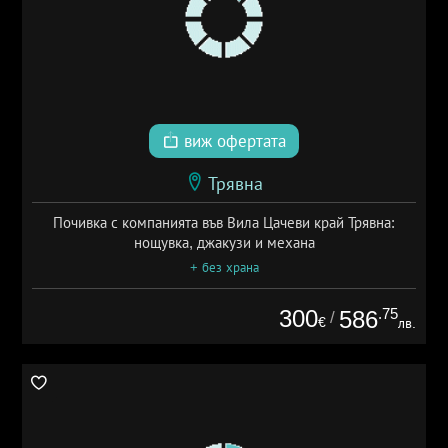
виж офертата
Трявна
Почивка с компанията във Вила Цачеви край Трявна:
нощувка, джакузи и механа
+ без храна
300
.75
586
/
€
лв.