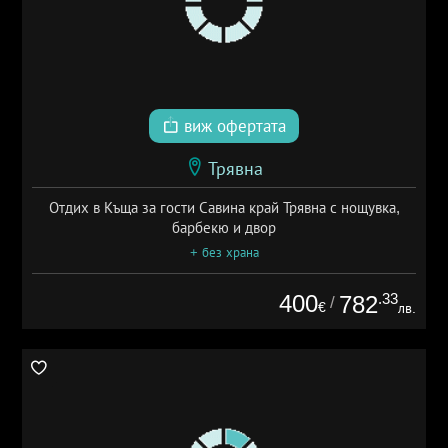
виж офертата
Трявна
Отдих в Къща за гости Савина край Трявна с нощувка,
барбекю и двор
+ без храна
400
.33
782
/
€
лв.