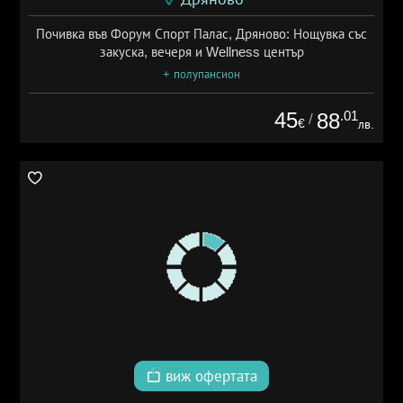
Почивка във Форум Спорт Палас, Дряново: Нощувка със
закуска, вечеря и Wellness център
+ полупансион
45
.01
88
/
€
лв.
виж офертата