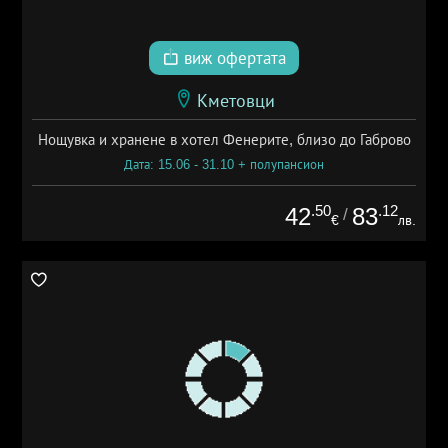
виж офертата
Кметовци
Нощувка и хранене в хотел Фенерите, близо до Габрово
Дата: 15.06 - 31.10 + полупансион
.50
.12
42
83
/
€
лв.