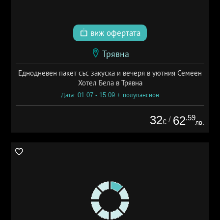
виж офертата
Трявна
Еднодневен пакет със закуска и вечеря в уютния Семеен
Хотел Бела в Трявна
Дата: 01.07 - 15.09 + полупансион
32
.59
62
/
€
лв.