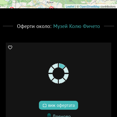
Leaflet
| ©
OpenStreetMap
contributors
Оферти около:
Музей Колю Фичето
виж офертата
Дряново