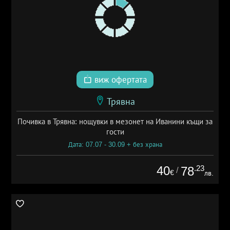
виж офертата
Трявна
Почивка в Трявна: нощувки в мезонет на Иванини къщи за
гости
Дата: 07.07 - 30.09 + без храна
40
.23
78
/
€
лв.