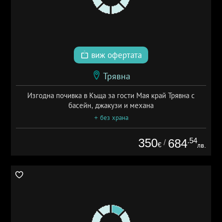
виж офертата
Трявна
Изгодна почивка в Къща за гости Мая край Трявна с
басейн, джакузи и механа
+ без храна
350
.54
684
/
€
лв.