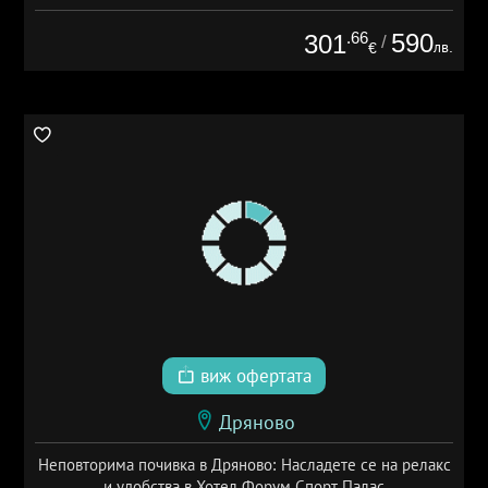
.66
590
301
/
лв.
€
виж офертата
Дряново
Неповторима почивка в Дряново: Насладете се на релакс
и удобства в Хотел Форум Спорт Палас