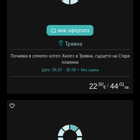
виж офертата
Трявна
Почивка в семеен хотел Хилез в Трявна, сърцето на Стара
планина
Дата: 06.07 - 30.09 + без храна
.50
.01
22
44
/
€
лв.