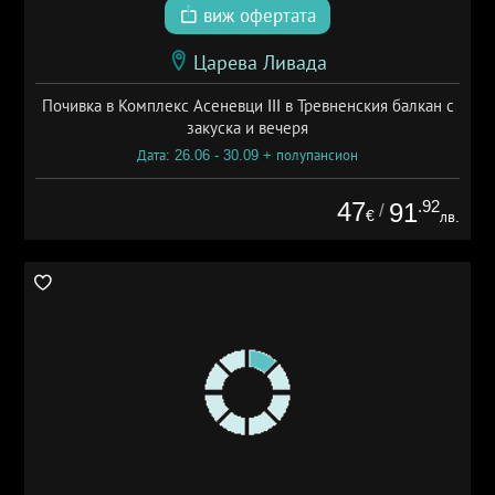
виж офертата
Царева Ливада
Почивка в Комплекс Асеневци III в Тревненския балкан с
закуска и вечеря
Дата: 26.06 - 30.09 + полупансион
47
.92
91
/
€
лв.