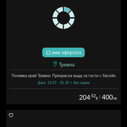
виж офертата
Трявна
Почивка край Трявна: Прекрасна къща за гости с басейн
Дата: 13.07 - 31.10 + без храна
.52
400
204
/
лв.
€