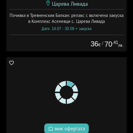
Царева Ливада
Почивка в Тревненския Балкан: релакс с включена закуска
в Комплекс Асеневци с. Царева Ливада
Дата: 14.07 - 30.09 + закуска
36
.41
70
/
€
лв.
виж офертата