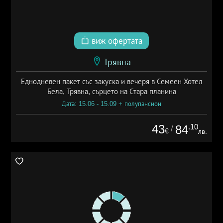
виж офертата
Трявна
Еднодневен пакет със закуска и вечеря в Семеен Хотел
Бела, Трявна, сърцето на Стара планина
Дата: 15.06 - 15.09 + полупансион
43
.10
84
/
€
лв.