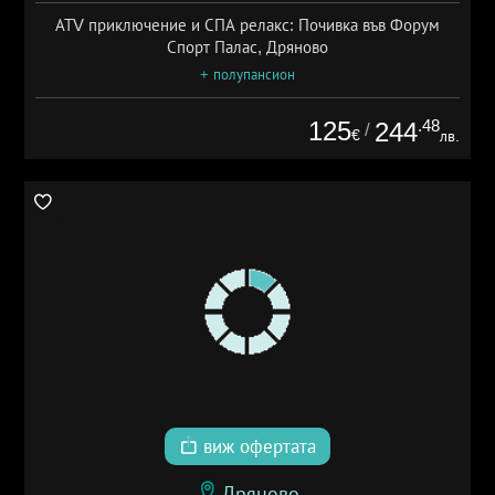
АТV приключение и СПА релакс: Почивка във Форум
Спорт Палас, Дряново
+ полупансион
125
.48
244
/
€
лв.
виж офертата
Дряново