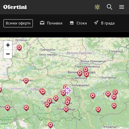
Ofertini
Почивки
Стоки
В града
Всички оферти
+
−