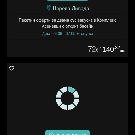
Царева Ливада
Пакетни оферти за двама със закуска в Комплекс
Асеневци с открит басейн
Дата: 26.06 - 07.09 + закуска
72
.82
140
/
€
лв.