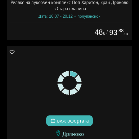
Релакс на луксозен комплекс Поп Харитон, край Дряново
в Стара планина
Дата: 16.07 - 20.12 + полупансион
48
.88
93
/
€
лв.
виж офертата
Дряново