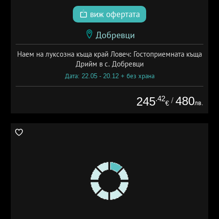
виж офертата
Добревци
Наем на луксозна къща край Ловеч: Гостоприемната къща
Дрийм в с. Добревци
Дата: 22.05 - 20.12 + без храна
.42
480
245
/
лв.
€