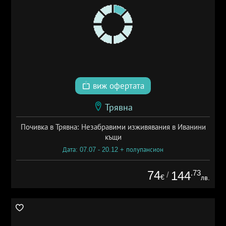
виж офертата
Трявна
Почивка в Трявна: Незабравими изживявания в Иванини
къщи
Дата: 07.07 - 20.12 + полупансион
74
.73
144
/
€
лв.