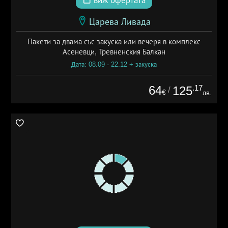
виж офертата
Царева Ливада
Пакети за двама със закуска или вечеря в комплекс
Асеневци, Тревненския Балкан
Дата: 08.09 - 22.12 + закуска
64
.17
125
/
€
лв.