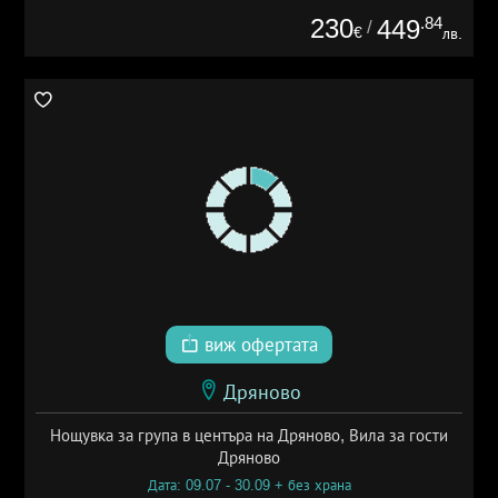
230
.84
449
/
€
лв.
виж офертата
Дряново
Нощувка за група в центъра на Дряново, Вила за гости
Дряново
Дата: 09.07 - 30.09 + без храна