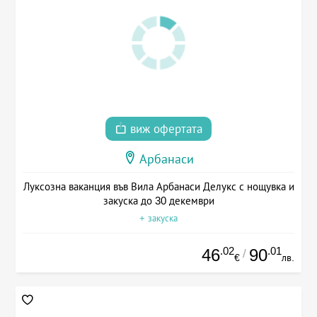
виж офертата
Арбанаси
Луксозна ваканция във Вила Арбанаси Делукс с нощувка и
закуска до 30 декември
+ закуска
.02
.01
46
90
/
€
лв.