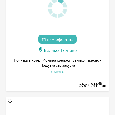
виж офертата
Велико Търново
Почивка в хотел Момина крепост, Велико Търново -
Нощувка със закуска
+ закуска
35
.45
68
/
€
лв.