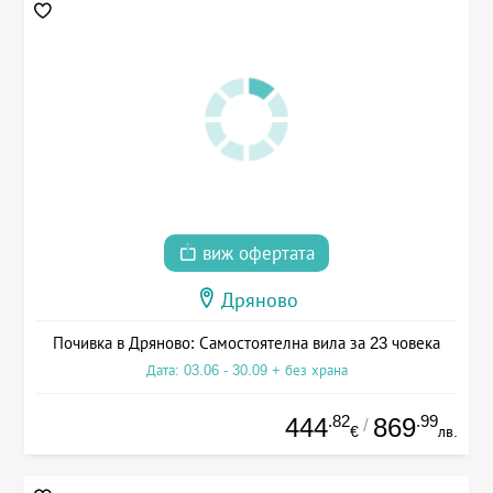
виж офертата
Дряново
Почивка в Дряново: Самостоятелна вила за 23 човека
Дата: 03.06 - 30.09 + без храна
.82
.99
444
869
/
€
лв.