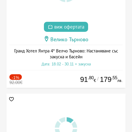
виж офертата
Велико Търново
Гранд Хотел Янтра 4* Велчо Търново: Настаняване със
закуска и басейн
Дата: 18.02 - 30.11 + закуска
-1%
.80
.55
91
179
/
€
лв.
92.00€