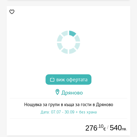
виж офертата
Дряново
Нощувка за групи в къща за гости в Дряново
Дата: 07.07 - 30.09 + без храна
.10
540
276
/
лв.
€