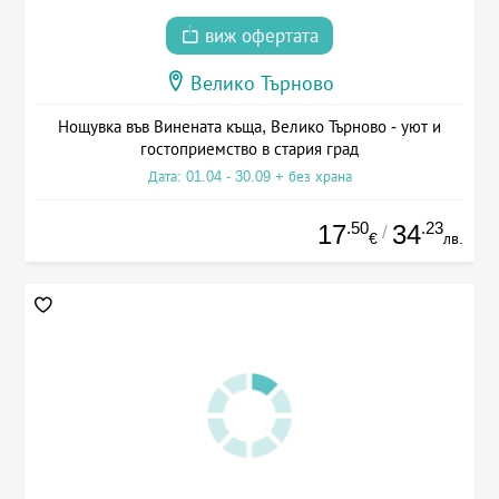
виж офертата
Велико Търново
Нощувка във Винената къща, Велико Търново - уют и
гостоприемство в стария град
Дата: 01.04 - 30.09 + без храна
.50
.23
17
34
/
€
лв.