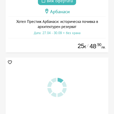
виж офертата
Арбанаси
Хотел Престиж Арбанаси: историческа почивка в
архитектурен резерват
Дата: 27.04 - 30.09 + без храна
25
.90
48
/
€
лв.