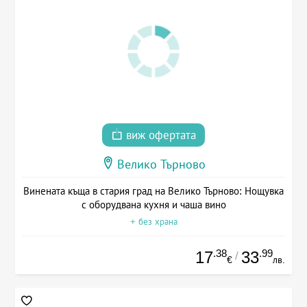
виж офертата
Велико Търново
Винената къща в стария град на Велико Търново: Нощувка
с оборудвана кухня и чаша вино
+ без храна
.38
.99
17
33
/
€
лв.