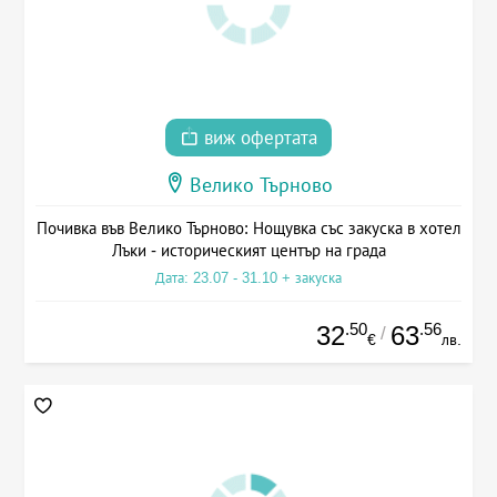
виж офертата
Велико Търново
Почивка във Велико Търново: Нощувка със закуска в хотел
Лъки - историческият център на града
Дата: 23.07 - 31.10 + закуска
.50
.56
32
63
/
€
лв.