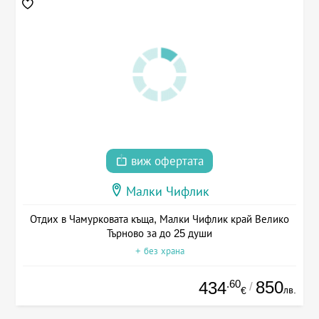
виж офертата
Малки Чифлик
Отдих в Чамурковата къща, Малки Чифлик край Велико
Търново за до 25 души
+ без храна
.60
850
434
/
лв.
€