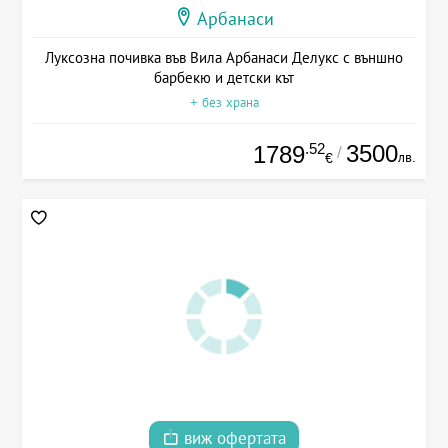
Арбанаси
Луксозна почивка във Вила Арбанаси Делукс с външно
барбекю и детски кът
+ без храна
.52
3500
1789
/
лв.
€
виж офертата