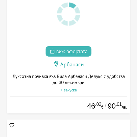
виж офертата
Арбанаси
Луксозна почивка във Вила Арбанаси Делукс с удобства
до 30 декември
+ закуска
.02
.01
46
90
/
€
лв.