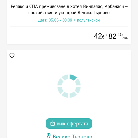
Релакс и СПА преживяване в хотел Винпалас, Арбанаси –
спокойствие и уют край Велико Търново
Дата: 05.05 - 30.09 + полупансион
42
.15
82
/
€
лв.
виж офертата
Велико Търново