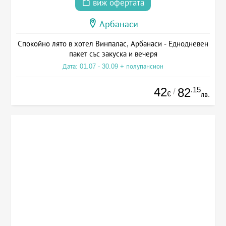
виж офертата
Арбанаси
Спокойно лято в хотел Винпалас, Арбанаси - Еднодневен
пакет със закуска и вечеря
Дата: 01.07 - 30.09 + полупансион
42
.15
82
/
€
лв.