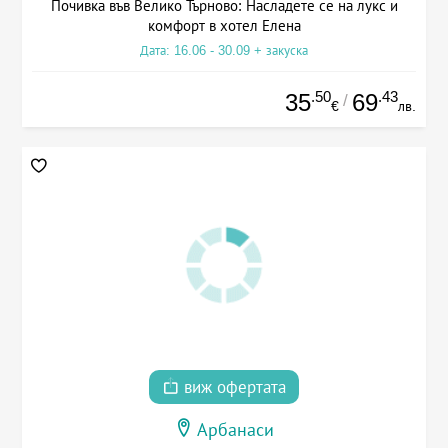
Почивка във Велико Търново: Насладете се на лукс и
комфорт в хотел Елена
Дата: 16.06 - 30.09 + закуска
.50
.43
35
69
/
€
лв.
виж офертата
Арбанаси