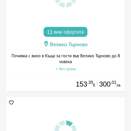
виж офертата
Велико Търново
Почивка с вино в Къща за гости във Велико Търново до 8
човека
+ без храна
.39
.01
153
300
/
€
лв.