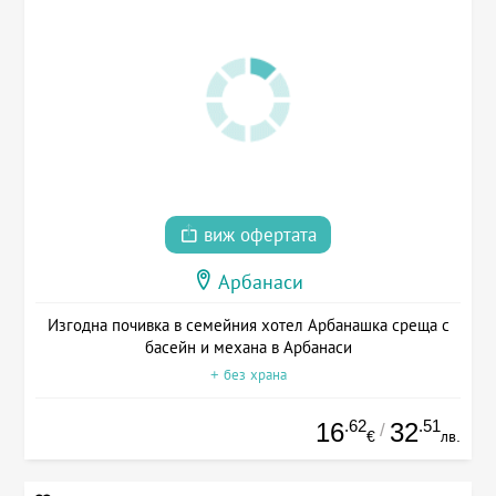
виж офертата
Арбанаси
Изгодна почивка в семейния хотел Арбанашка среща с
басейн и механа в Арбанаси
+ без храна
.62
.51
16
32
/
€
лв.