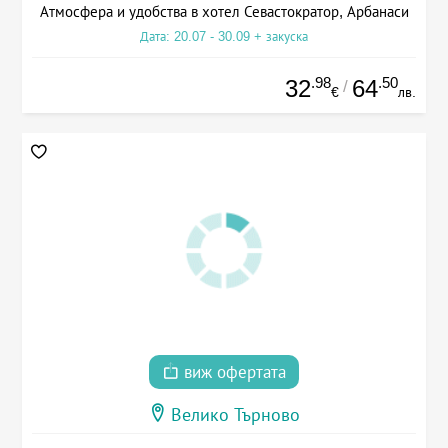
Атмосфера и удобства в хотел Севастократор, Арбанаси
Дата: 20.07 - 30.09 + закуска
.98
.50
32
64
/
€
лв.
виж офертата
Велико Търново