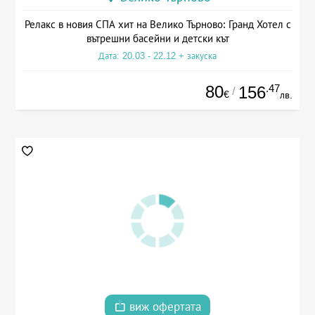
Релакс в новия СПА хит на Велико Търново: Гранд Хотел с
вътрешни басейни и детски кът
Дата: 20.03 - 22.12 + закуска
80
.47
156
/
€
лв.
виж офертата