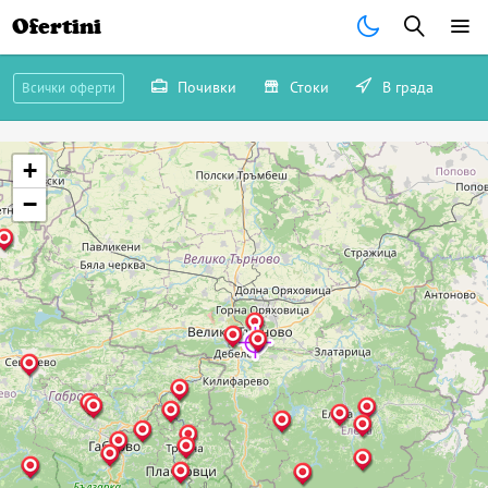
Ofertini
Почивки
Стоки
В града
Всички оферти
+
−