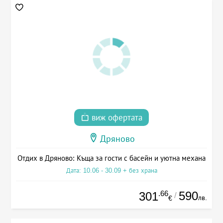
виж офертата
Дряново
Отдих в Дряново: Къща за гости с басейн и уютна механа
Дата: 10.06 - 30.09 + без храна
.66
590
301
/
лв.
€