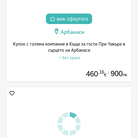
виж офертата
Арбанаси
Купон с голяма компания в Къща за гости При Чакъра в
сърцето на Арбанаси
+ без храна
.16
900
460
/
лв.
€