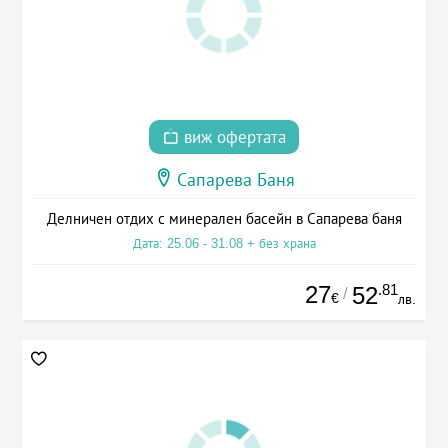
виж офертата
Сапарева Баня
Делничен отдих с минерален басейн в Сапарева баня
Дата: 25.06 - 31.08 + без храна
27
.81
52
/
€
лв.