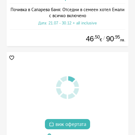
Почивка в Сапарева баня: Отседни в семеен хотел Емали
с всичко включено
Дата: 21.07 - 30.12 + all inclusive
.50
.95
46
90
/
€
лв.
виж офертата