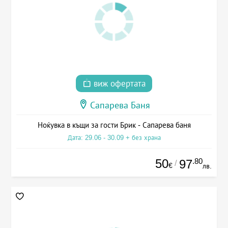
виж офертата
Сапарева Баня
Ноќувка в къщи за гости Брик - Сапарева баня
Дата: 29.06 - 30.09 + без храна
50
.80
97
/
€
лв.