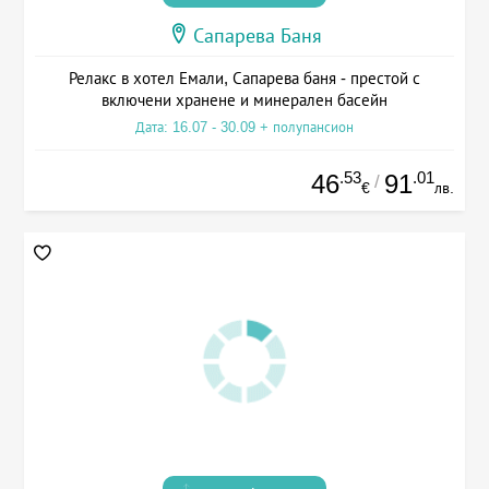
Сапарева Баня
Релакс в хотел Емали, Сапарева баня - престой с
включени хранене и минерален басейн
Дата: 16.07 - 30.09 + полупансион
.53
.01
46
91
/
€
лв.