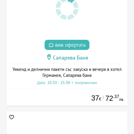
виж офертата
Сапарева Баня
Уикенд и делнични пакети със закуска и вечеря в хотел
Германея, Сапарева баня
Дата: 18.03 - 15.09 + полупансион
37
.37
72
/
€
лв.