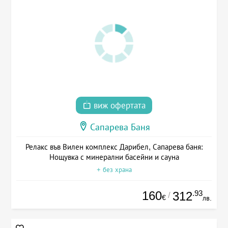
виж офертата
Сапарева Баня
Релакс във Вилен комплекс Дарибел, Сапарева баня:
Нощувка с минерални басейни и сауна
+ без храна
160
.93
312
/
€
лв.