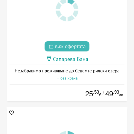
виж офертата
Сапарева Баня
Незабравимо преживяване до Седемте рилски езера
+ без храна
.53
.93
25
49
/
€
лв.