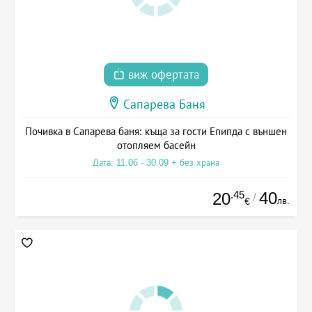
виж офертата
Сапарева Баня
Почивка в Сапарева баня: къща за гости Епипда с външен
отопляем басейн
Дата: 11.06 - 30.09 + без храна
.45
40
20
/
лв.
€