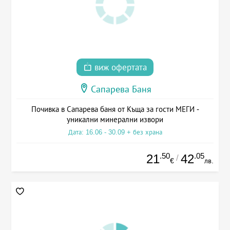
виж офертата
Сапарева Баня
Почивка в Сапарева баня от Къща за гости МЕГИ -
уникални минерални извори
Дата: 16.06 - 30.09 + без храна
.50
.05
21
42
/
€
лв.