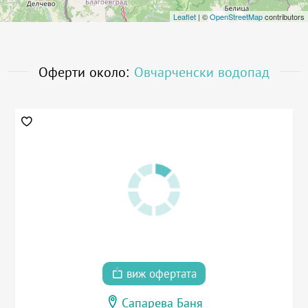
Leaflet
| ©
OpenStreetMap
contributors
Оферти около:
Овчарченски водопад
виж офертата
Сапарева Баня