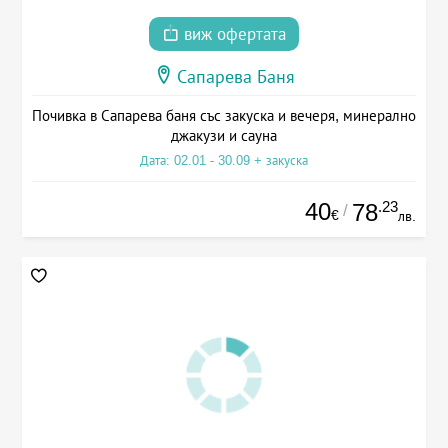
виж офертата
Сапарева Баня
Почивка в Сапарева баня със закуска и вечеря, минерално
джакузи и сауна
Дата: 02.01 - 30.09 + закуска
40
.23
78
/
€
лв.