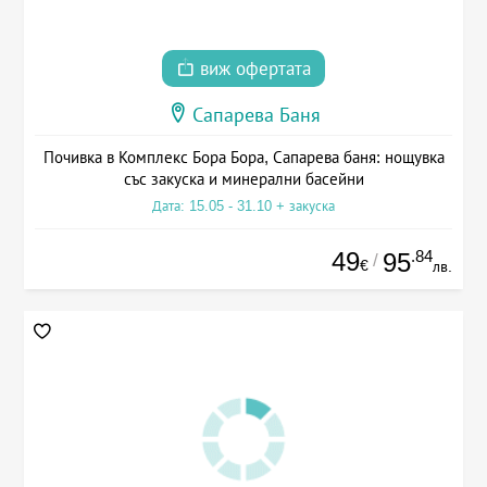
виж офертата
Сапарева Баня
Почивка в Комплекс Бора Бора, Сапарева баня: нощувка
със закуска и минерални басейни
Дата: 15.05 - 31.10 + закуска
49
.84
95
/
€
лв.