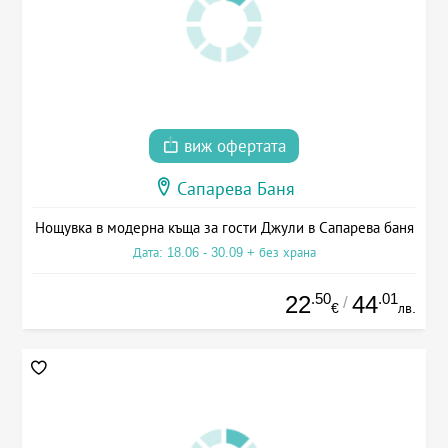
виж офертата
Сапарева Баня
Нощувка в модерна къща за гости Джули в Сапарева баня
Дата: 18.06 - 30.09 + без храна
.50
.01
22
44
/
€
лв.