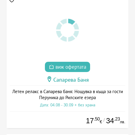
виж офертата
Сапарева Баня
Летен релакс в Сапарева баня: Нощувка в къща за гости
Перуника до Рилските езера
Дата: 04.08 - 30.09 + без храна
.50
.23
17
34
/
€
лв.