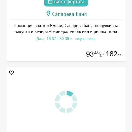
виж офертата
Сапарева Баня
Промоция в хотел Емали, Сапарева баня: нощувки със
закуски и вечеря + минерален басейн и релакс зона
Дата: 16.07 - 30.09 + полупансион
.06
182
93
/
лв.
€