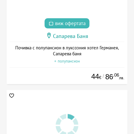
виж офертата
Сапарева Баня
Почивка с полупансион в луксозния хотел Германея,
Сапарева баня
+ полупансион
44
.06
86
/
€
лв.