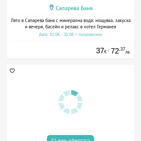
Сапарева Баня
Лято в Сапарева баня с минерална вода: нощувка, закуска
и вечеря, басейн и релакс в хотел Германея
Дата: 01.06 - 31.08 + полупансион
37
.37
72
/
€
лв.
виж офертата