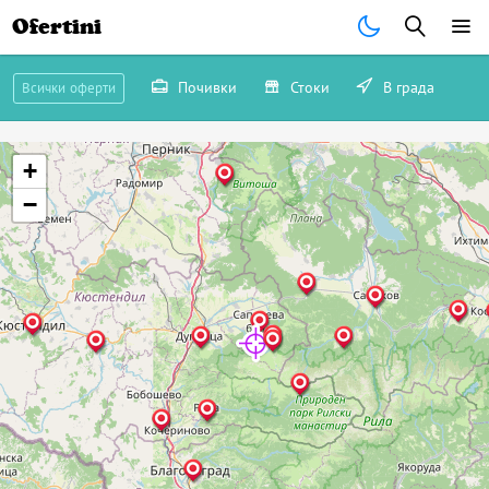
Ofertini
Почивки
Стоки
В града
Всички оферти
+
−