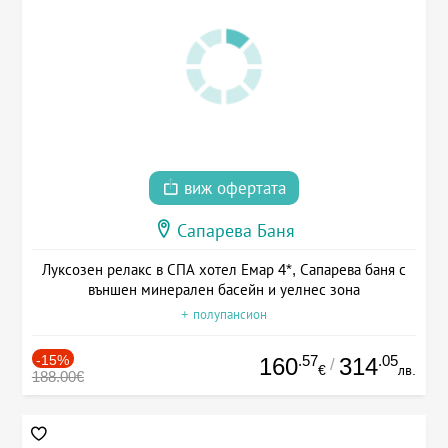
виж офертата
Сапарева Баня
Луксозен релакс в СПА хотел Емар 4*, Сапарева баня с
външен минерален басейн и уелнес зона
+ полупансион
-15%
.57
.05
160
314
/
€
лв.
188.00€