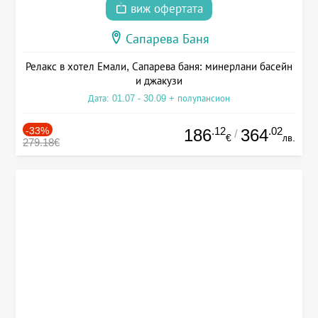
виж офертата
Сапарева Баня
Релакс в хотел Емали, Сапарева баня: минерлани басейн
и джакузи
Дата: 01.07 - 30.09 + полупансион
-33%
.12
.02
186
364
/
€
лв.
279.18€