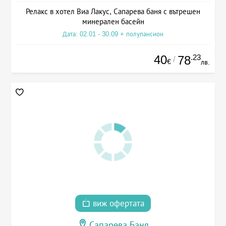
Релакс в хотел Виа Лакус, Сапарева баня с вътрешен
минерален басейн
Дата: 02.01 - 30.09 + полупансион
40
.23
78
/
€
лв.
виж офертата
Сапарева Баня