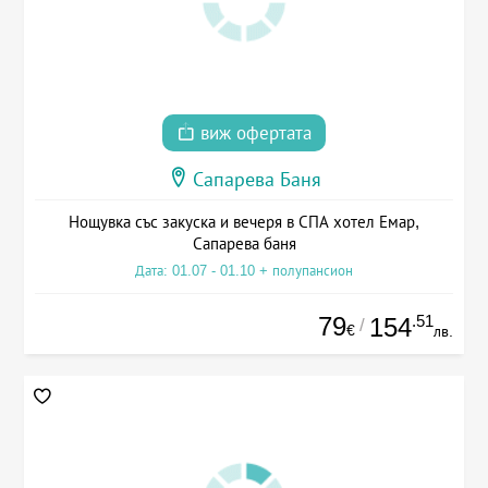
виж офертата
Сапарева Баня
Нощувка със закуска и вечеря в СПА хотел Емар,
Сапарева баня
Дата: 01.07 - 01.10 + полупансион
79
.51
154
/
€
лв.