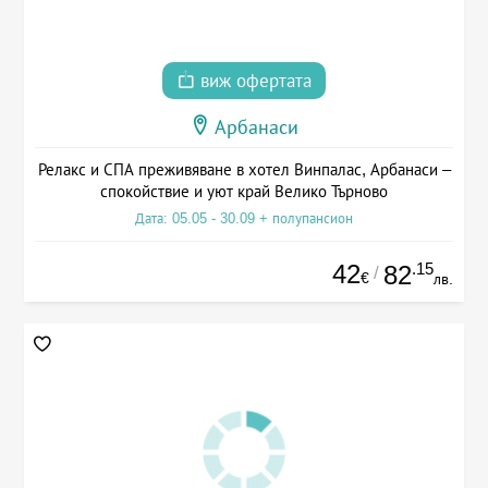
виж офертата
Арбанаси
Релакс и СПА преживяване в хотел Винпалас, Арбанаси –
спокойствие и уют край Велико Търново
Дата: 05.05 - 30.09 + полупансион
42
.15
82
/
€
лв.