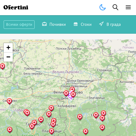
Ofertini
Почивки
Стоки
В града
Всички оферти
+
−