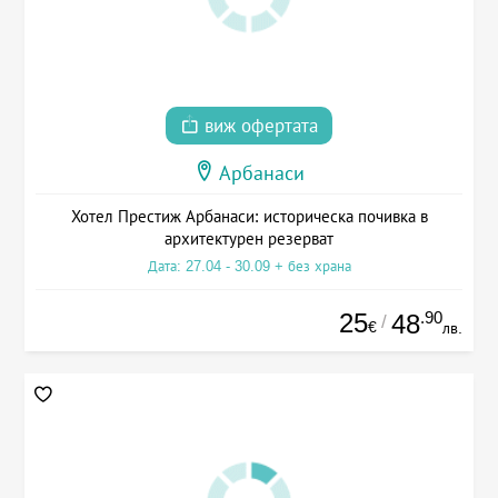
виж офертата
Арбанаси
Хотел Престиж Арбанаси: историческа почивка в
архитектурен резерват
Дата: 27.04 - 30.09 + без храна
25
.90
48
/
€
лв.