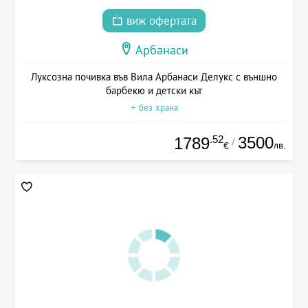
виж офертата
Арбанаси
Луксозна почивка във Вила Арбанаси Делукс с външно
барбекю и детски кът
+ без храна
.52
3500
1789
/
лв.
€