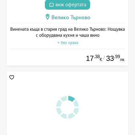
виж офертата
Велико Търново
Винената къща в стария град на Велико Търново: Нощувка
с оборудвана кухня и чаша вино
+ без храна
.38
.99
17
33
/
€
лв.