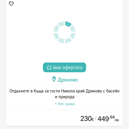
виж офертата
Дряново
Отдъхнете в Къща за гости Никола край Дряново с басейн
и природа
+ без храна
230
.84
449
/
€
лв.