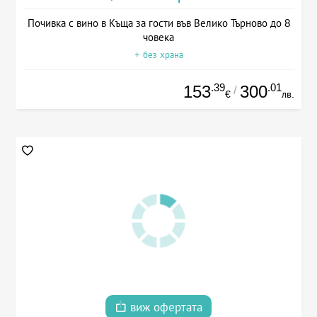
Почивка с вино в Къща за гости във Велико Търново до 8
човека
+ без храна
.39
.01
153
300
/
€
лв.
виж офертата