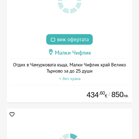
виж офертата
Малки Чифлик
Отдих в Чамурковата къща, Малки Чифлик край Велико
Търново за до 25 души
+ без храна
.60
850
434
/
лв.
€