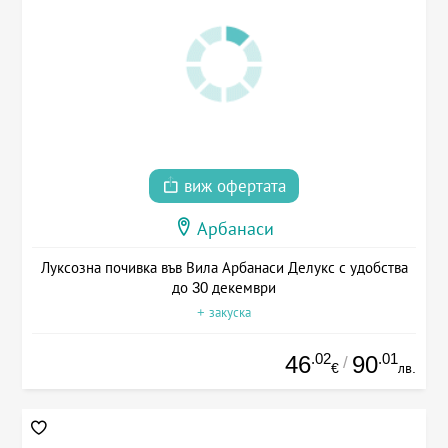
виж офертата
Арбанаси
Луксозна почивка във Вила Арбанаси Делукс с удобства
до 30 декември
+ закуска
.02
.01
46
90
/
€
лв.