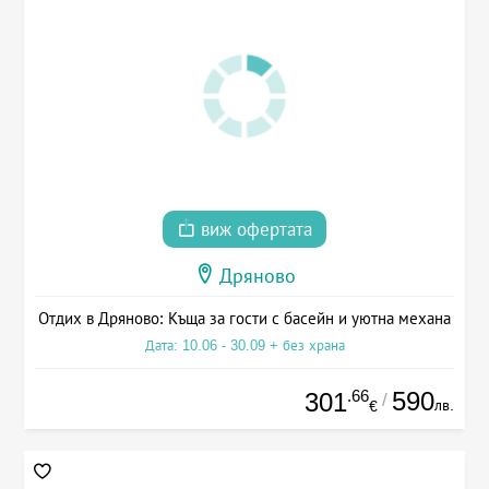
виж офертата
Дряново
Отдих в Дряново: Къща за гости с басейн и уютна механа
Дата: 10.06 - 30.09 + без храна
.66
590
301
/
лв.
€