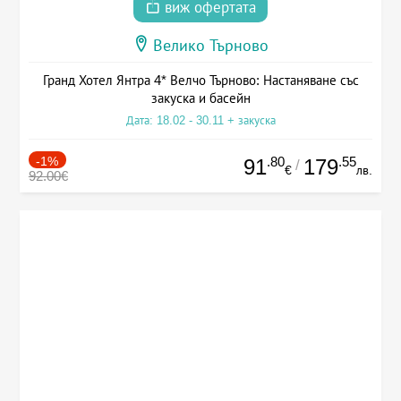
виж офертата
Велико Търново
Гранд Хотел Янтра 4* Велчо Търново: Настаняване със
закуска и басейн
Дата: 18.02 - 30.11 + закуска
-1%
.80
.55
91
179
/
€
лв.
92.00€