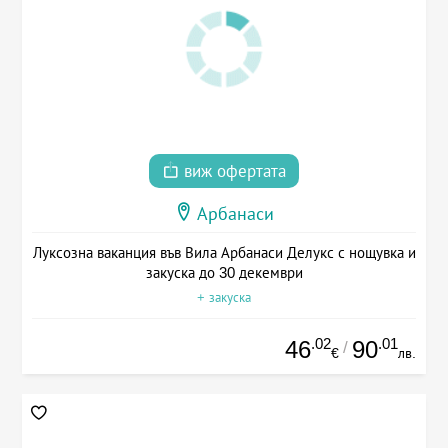
виж офертата
Арбанаси
Луксозна ваканция във Вила Арбанаси Делукс с нощувка и
закуска до 30 декември
+ закуска
.02
.01
46
90
/
€
лв.