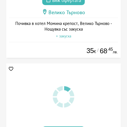
виж офертата
Велико Търново
Почивка в хотел Момина крепост, Велико Търново -
Нощувка със закуска
+ закуска
35
.45
68
/
€
лв.