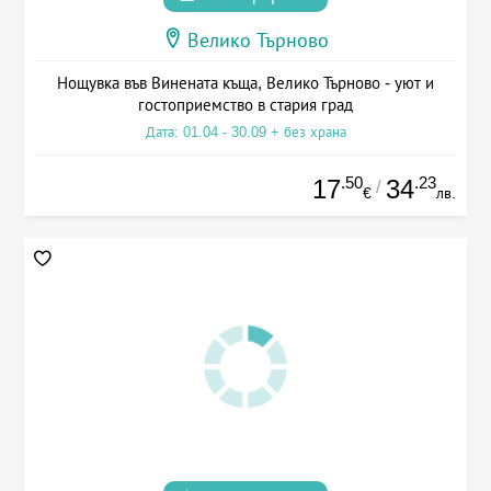
Велико Търново
Нощувка във Винената къща, Велико Търново - уют и
гостоприемство в стария град
Дата: 01.04 - 30.09 + без храна
.50
.23
17
34
/
€
лв.