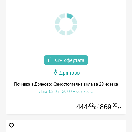
виж офертата
Дряново
Почивка в Дряново: Самостоятелна вила за 23 човека
Дата: 03.06 - 30.09 + без храна
.82
.99
444
869
/
€
лв.