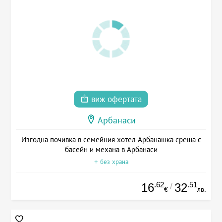
виж офертата
Арбанаси
Изгодна почивка в семейния хотел Арбанашка среща с
басейн и механа в Арбанаси
+ без храна
.62
.51
16
32
/
€
лв.