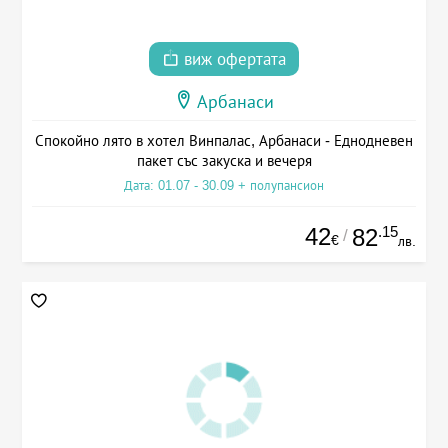
виж офертата
Арбанаси
Спокойно лято в хотел Винпалас, Арбанаси - Еднодневен
пакет със закуска и вечеря
Дата: 01.07 - 30.09 + полупансион
42
.15
82
/
€
лв.