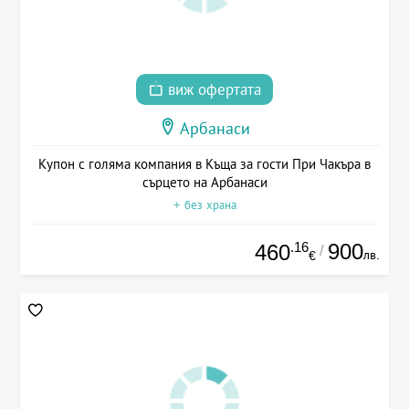
виж офертата
Арбанаси
Купон с голяма компания в Къща за гости При Чакъра в
сърцето на Арбанаси
+ без храна
.16
900
460
/
лв.
€