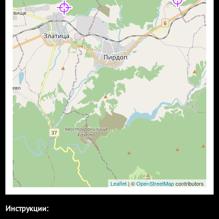
Leaflet
| ©
OpenStreetMap
contributors
Инструкции: