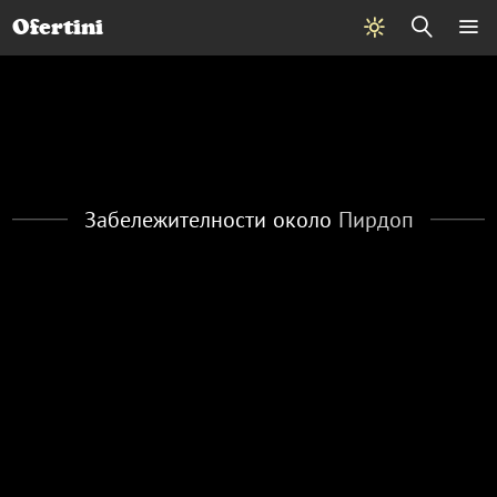
Почивки
Стоки
В града
Всички оферти
Ofertini
Забележителности около
Пирдоп