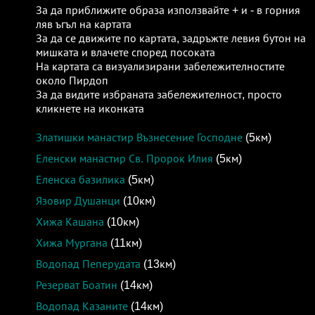
За да приближите образа използвайте + и - в горния
ляв ъгъл на картата
За да се движите по картата, задръжте левия бутон на
мишката и влачете според посоката
На картата са визуализирани забележителностите
около Пирдоп
За да видите избраната забележителност, просто
кликнете на иконката
Златишки манастир Възнесение Господне
(5км)
Еленски манастир Св. Пророк Илия
(5км)
Еленска базилика
(5км)
Язовир Душанци
(10км)
Хижа Кашана
(10км)
Хижа Мургана
(11км)
Водопад Пеперудата
(13км)
Резерват Боатин
(14км)
Водопад Казаните
(14км)