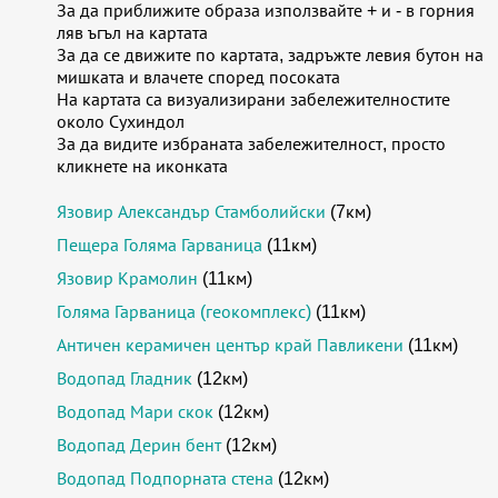
За да приближите образа използвайте + и - в горния
ляв ъгъл на картата
За да се движите по картата, задръжте левия бутон на
мишката и влачете според посоката
На картата са визуализирани забележителностите
около Сухиндол
За да видите избраната забележителност, просто
кликнете на иконката
Язовир Александър Стамболийски
(7км)
Пещера Голяма Гарваница
(11км)
Язовир Крамолин
(11км)
Голяма Гарваница (геокомплекс)
(11км)
Античен керамичен център край Павликени
(11км)
Водопад Гладник
(12км)
Водопад Мари скок
(12км)
Водопад Дерин бент
(12км)
Водопад Подпорната стена
(12км)