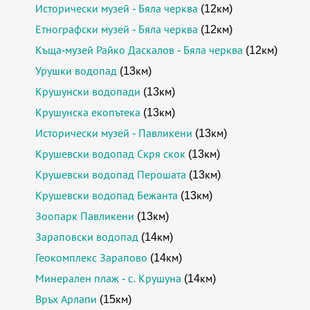
Исторически музей - Бяла черква
(12км)
Етнографски музей - Бяла черква
(12км)
Къща-музей Райко Даскалов - Бяла черква
(12км)
Урушки водопад
(13км)
Крушунски водопади
(13км)
Крушунска екопътека
(13км)
Исторически музей - Павликени
(13км)
Крушевски водопад Скря скок
(13км)
Крушевски водопад Перошата
(13км)
Крушевски водопад Бежанта
(13км)
Зоопарк Павликени
(13км)
Зараповски водопад
(14км)
Геокомплекс Зарапово
(14км)
Минерален плаж - с. Крушуна
(14км)
Връх Арлапи
(15км)