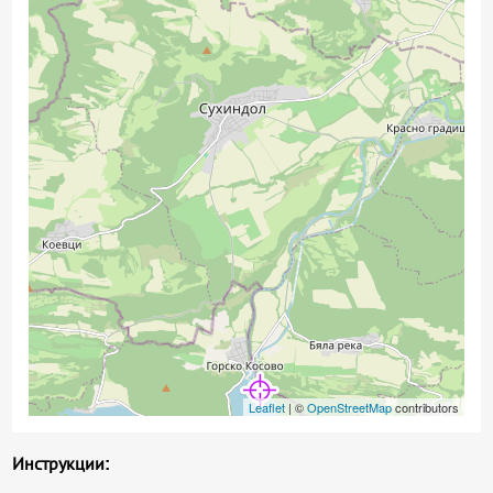
Leaflet
| ©
OpenStreetMap
contributors
Инструкции: