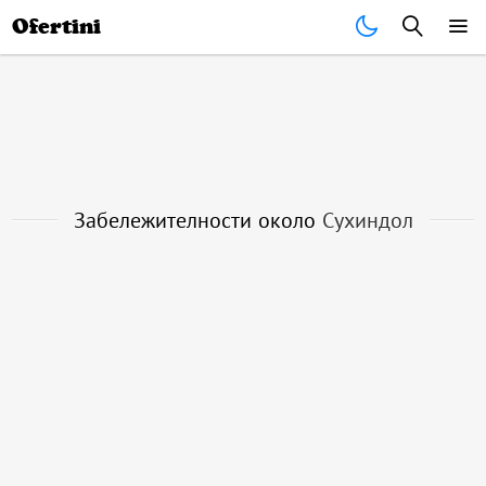
Почивки
Стоки
В града
Всички оферти
Ofertini
Забележителности около
Сухиндол