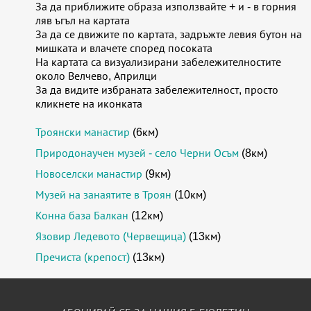
За да приближите образа използвайте + и - в горния
ляв ъгъл на картата
За да се движите по картата, задръжте левия бутон на
мишката и влачете според посоката
На картата са визуализирани забележителностите
около Велчево, Априлци
За да видите избраната забележителност, просто
кликнете на иконката
Троянски манастир
(6км)
Природонаучен музей - село Черни Осъм
(8км)
Новоселски манастир
(9км)
Музей на занаятите в Троян
(10км)
Конна база Балкан
(12км)
Язовир Ледевото (Червещица)
(13км)
Пречиста (крепост)
(13км)