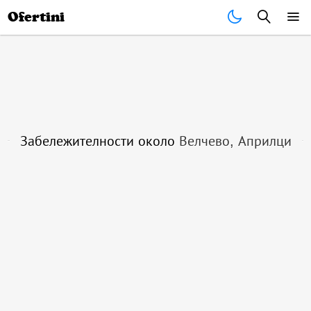
Почивки
Стоки
В града
Всички оферти
Ofertini
Забележителности около
Велчево, Априлци