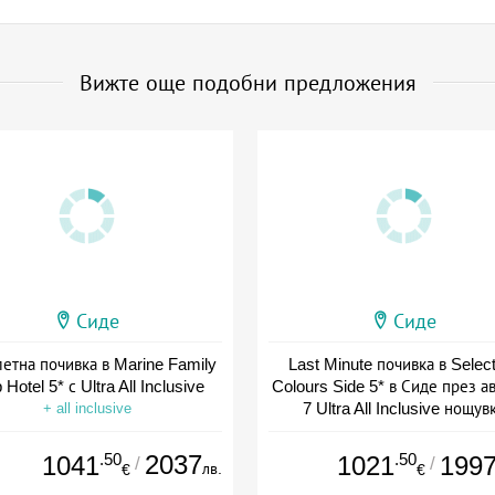
Вижте още подобни предложения
Сиде
Сиде
етна почивка в Marine Family
Last Minute почивка в Sele
 Hotel 5* с Ultra All Inclusive
Colours Side 5* в Сиде през ав
7 Ultra All Inclusive нощув
+ all inclusive
+ all inclusive
.50
2037
.50
1041
1021
199
/
/
лв.
€
€