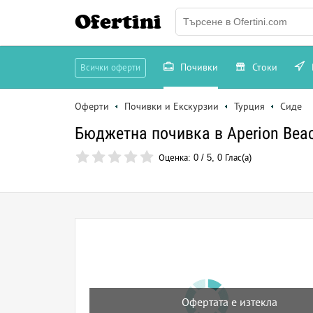
Ofertini
Почивки
Стоки
Всички оферти
Оферти
Почивки и Екскурзии
Турция
Сиде
Бюджетна почивка в Aperion Beac
Оценка:
0
/
5
,
0
Глас(а)
Офертата е изтекла