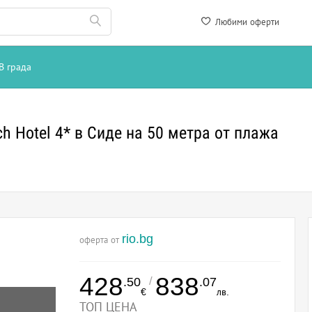
Любими оферти
В града
h Hotel 4* в Сиде на 50 метра от плажа
rio.bg
оферта от
428
838
/
.50
.07
€
лв.
ТОП ЦЕНА