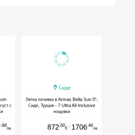
Сиде
ctum
Лятна почивка в Armas Bella Sun 5*,
густ с
Сиде, Турция - 7 Ultra All Inclusive
ки
нощувки
+ all inclusive
.88
.50
.46
7
872
1706
/
лв.
€
лв.