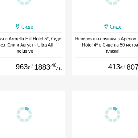
Сиде
Сиде
а в Armella Hill Hotel 5*, Сиде
Невероятна почивка в Aperion
ез Юли и Август - Ultra All
Hotel 4* в Сиде на 50 метра
Inclusive
плажа!
+ all inclusive
+ all inclusive
963
.46
413
1883
80
/
/
€
€
лв.