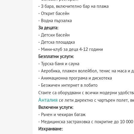
- 3 бара, включително бар на плажа
- Открит басейн
- Водна пързалка
За децата:
- Детски басейн
- Детска площадка
- Мини-клуб за деца 4-12 години
Безплатни услуги:
- Турска баня и сауна
- Аеробика, плажен волейбол, тенис на маса и д
- Анимационна програма и дискотека
- Безжичен интернет в лобито
Стаите са оборудвани с всички модерни удобств
Анталия
се лети директно с чартърен полет, в
Включени услуги:
- Ръчен и чекиран багаж
- Медицинска застраховка с покритие до 10 000
Изхранване: