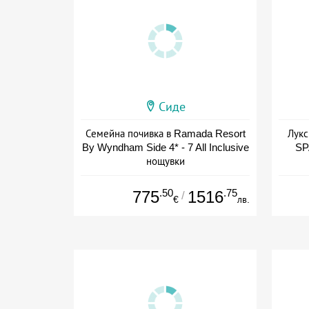
Сиде
Семейна почивка в Ramada Resort
Лукс
By Wyndham Side 4* - 7 All Inclusive
SPA
нощувки
+ all inclusive
.50
.75
775
1516
/
€
лв.