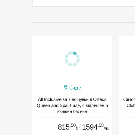
Сиде
All Inclusive за 7 нощувки в Orfeus
Самол
Queen and Spa, Сиде, с вътрешен и
Club
външен басейн
+ all inclusive
.50
.98
815
1594
/
€
лв.