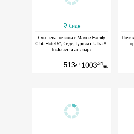
Сиде
Слънчева почивка в Marine Family
Почивк
Club Hotel 5*, Сиде, Турция с Ultra All
пр
Inclusive и аквапарк
+ all inclusive
513
.34
1003
/
€
лв.