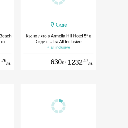
Сиде
 Beach
Късно лято в Armella Hill Hotel 5* в
 от
Сиде с Ultra All Inclusive
+ all inclusive
.76
630
.17
7
1232
/
€
лв.
лв.