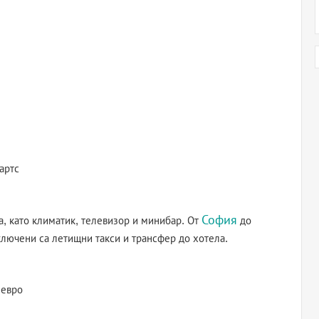
артс
София
а, като климатик, телевизор и минибар. От
до
ключени са летищни такси и трансфер до хотела.
 евро