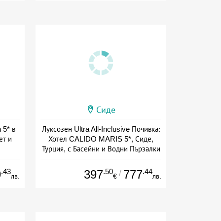
Сиде
 5* в
Луксозен Ultra All-Inclusive Почивка:
ет и
Хотел CALIDO MARIS 5*, Сиде,
Турция, с Басейни и Водни Пързалки
Дата: 07.08 - 01.11 + all inclusive
.43
.50
.44
9
397
777
/
лв.
€
лв.