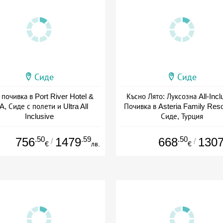
Сиде
Сиде
 почивка в Port River Hotel &
Късно Лято: Луксозна All-Incl
, Сиде с полети и Ultra All
Почивка в Asteria Family Reso
Inclusive
Сиде, Турция
+ all inclusive
+ all inclusive
.50
.59
.50
756
1479
668
130
/
/
€
лв.
€