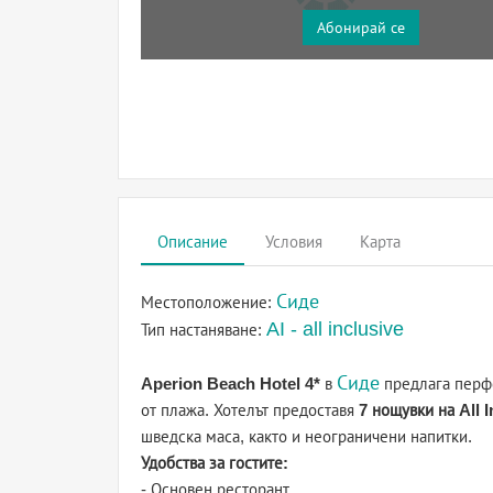
Абонирай се
Описание
Условия
Карта
Сиде
Местоположение:
AI - all inclusive
Тип настаняване:
Сиде
Aperion Beach Hotel 4*
в
предлага перфе
от плажа. Хотелът предоставя
7 нощувки на All I
шведска маса, както и неограничени напитки.
Удобства за гостите:
- Основен ресторант