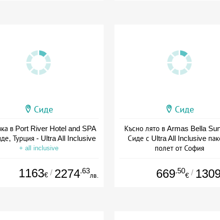
Сиде
Сиде
ка в Port River Hotel and SPA
Късно лято в Armas Bella Sun
де, Турция - Ultra All Inclusive
Сиде с Ultra All Inclusive пак
полет от София
+ all inclusive
+ all inclusive
1163
.63
.50
2274
669
130
/
/
€
лв.
€