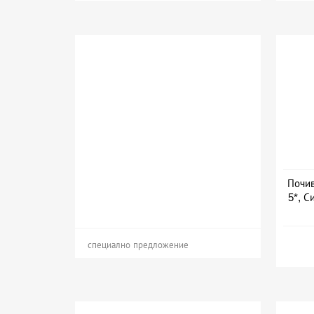
Почив
5*, Си
специално предложение