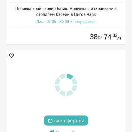
Почивка край язовир Батак: Нощувка с изхранване и
отопляем басейн в Цигов Чарк
Дата: 07.05 - 30.09 + полупансион
38
.32
74
/
€
лв.
виж офертата