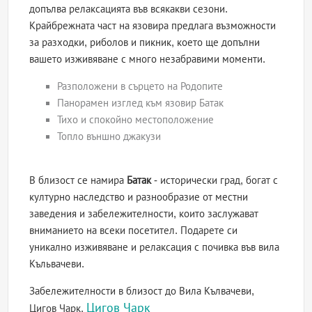
допълва релаксацията във всякакви сезони.
Крайбрежната част на язовира предлага възможности
за разходки, риболов и пикник, което ще допълни
вашето изживяване с много незабравими моменти.
Разположени в сърцето на Родопите
Панорамен изглед към язовир Батак
Тихо и спокойно местоположение
Топло външно джакузи
В близост се намира
Батак
- исторически град, богат с
културно наследство и разнообразие от местни
заведения и забележителности, които заслужават
вниманието на всеки посетител. Подарете си
уникално изживяване и релаксация с почивка във вила
Къльвачеви.
Забележителности в близост до Вила Кълвачеви,
Цигов Чарк
Цигов Чарк,