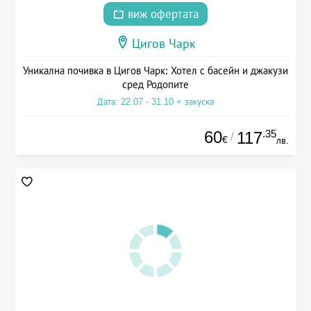
виж офертата
Цигов Чарк
Уникална почивка в Цигов Чарк: Хотел с басейн и джакузи
сред Родопите
Дата: 22.07 - 31.10 + закуска
60
.35
117
/
€
лв.