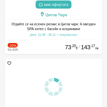
виж офертата
Цигов Чарк
Отдайте се на есенен релакс в Цигов чарк: 4-звезден
SPA хотел с басейн и изхранване
Дата: 11.09 - 30.11 + полупансион
-20%
.20
.17
73
143
/
€
лв.
91.50€