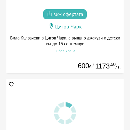
виж офертата
Цигов Чарк
Вила Кълвачеви в Цигов Чарк, с външно джакузи и детски
кът до 15 септември
+ без храна
600
.50
1173
/
€
лв.