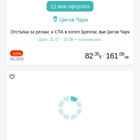
виж офертата
Цигов Чарк
Отстъпка за релакс и СПА в хотел Брентас във Цигов Чарк
Дата: 31.07 - 10.09 + полупансион
-10%
.35
.06
82
161
/
€
лв.
91.50€