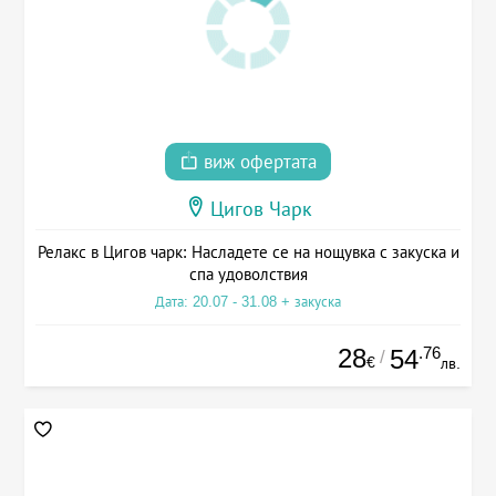
виж офертата
Цигов Чарк
Релакс в Цигов чарк: Насладете се на нощувка с закуска и
спа удоволствия
Дата: 20.07 - 31.08 + закуска
28
.76
54
/
€
лв.