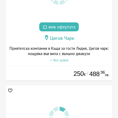
виж офертата
Цигов Чарк
Приятелска компания в Къща за гости Лидия, Цигов чарк:
нощувка във вила с външно джакузи
+ без храна
250
.96
488
/
€
лв.