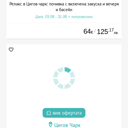
Релакс в Цигов чарк: почивка с включена закуска и вечеря
и басейн
Дата: 03.08 - 31.08 + полупансион
64
.17
125
/
€
лв.
виж офертата
Цигов Чарк