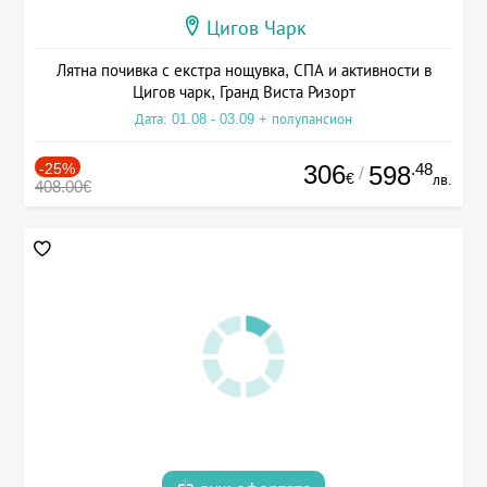
Цигов Чарк
Лятна почивка с екстра нощувка, СПА и активности в
Цигов чарк, Гранд Виста Ризорт
Дата: 01.08 - 03.09 + полупансион
-25%
306
.48
598
/
€
лв.
408.00€