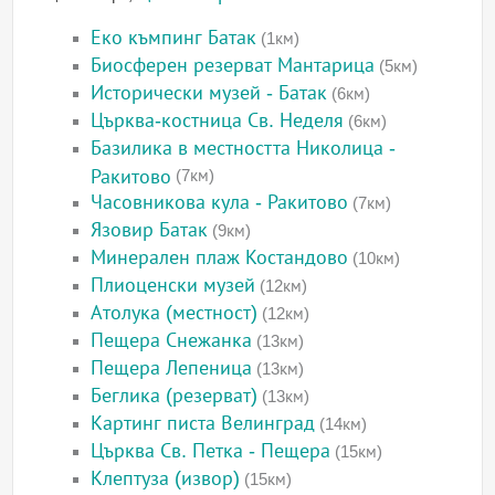
Еко къмпинг Батак
(1км)
Биосферен резерват Мантарица
(5км)
Исторически музей - Батак
(6км)
Църква-костница Св. Неделя
(6км)
Базилика в местността Николица -
Ракитово
(7км)
Часовникова кула - Ракитово
(7км)
Язовир Батак
(9км)
Минерален плаж Костандово
(10км)
Плиоценски музей
(12км)
Атолука (местност)
(12км)
Пещера Снежанка
(13км)
Пещера Лепеница
(13км)
Беглика (резерват)
(13км)
Картинг писта Велинград
(14км)
Църква Св. Петка - Пещера
(15км)
Клептуза (извор)
(15км)