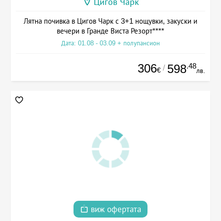
Цигов Чарк
Лятна почивка в Цигов Чарк с 3+1 нощувки, закуски и
вечери в Гранде Виста Резорт****
Дата: 01.08 - 03.09 + полупансион
306
.48
598
/
€
лв.
виж офертата