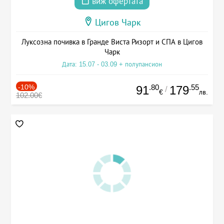
виж офертата
Цигов Чарк
Луксозна почивка в Гранде Виста Ризорт и СПА в Цигов
Чарк
Дата: 15.07 - 03.09 + полупансион
-10%
.80
.55
91
179
/
€
лв.
102.00€