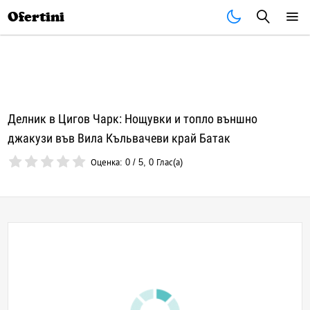
Почивки
Стоки
В града
Всички оферти
Ofertini
Делник в Цигов Чарк: Нощувки и топло външно
джакузи във Вила Къльвачеви край Батак
Оценка:
0
/
5
,
0
Глас(а)