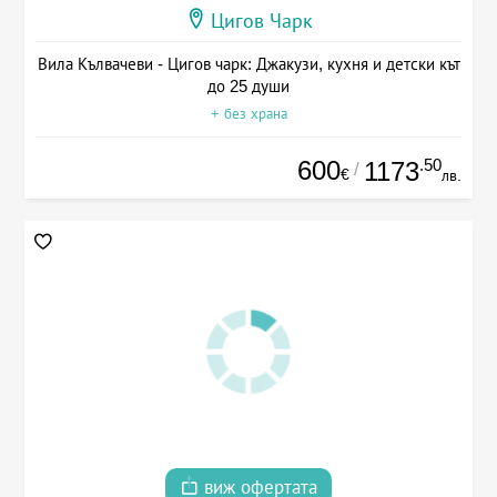
Цигов Чарк
Вила Кълвачеви - Цигов чарк: Джакузи, кухня и детски кът
до 25 души
+ без храна
600
.50
1173
/
€
лв.
виж офертата