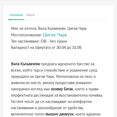
Описание
Карта
Име на хотела:
Вила Кълвачеви, Цигов Чарк
Цигов Чарк
Местоположение:
Тип настаняване:
OB - без храна
Валидност на офертата
от 30.04 до 31.05
Вила Къльвачеви
предлага идеалното бягство за
всеки, който търси спокойствие и уединение сред
природата на Цигов Чарк. Разположена на тихо и
живописно място, вилата предоставя уникален
панорамен изглед към
язовир Батак
, което я прави
перфектната дестинация за възстановителна почивка.
Гостите могат да се наслаждават на комфортни
настанявания и разнообразие от удобства,
включително топло
външно джакузи
, което идеално