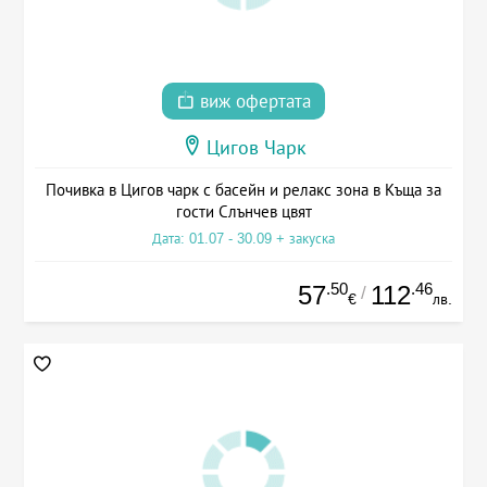
виж офертата
Цигов Чарк
Почивка в Цигов чарк с басейн и релакс зона в Къща за
гости Слънчев цвят
Дата: 01.07 - 30.09 + закуска
.50
.46
57
112
/
€
лв.