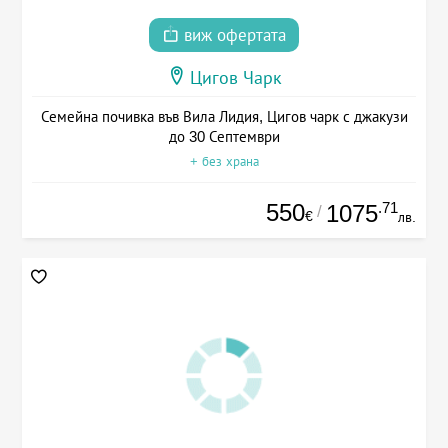
виж офертата
Цигов Чарк
Семейна почивка във Вила Лидия, Цигов чарк с джакузи
до 30 Септември
+ без храна
550
.71
1075
/
€
лв.