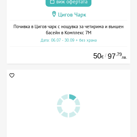
виж офертата
Цигов Чарк
Почивка в Цигов чарк с нощувка за четирима и външен
басейн в Комплекс 7М
Дата: 06.07 - 30.09 + без храна
50
.79
97
/
€
лв.