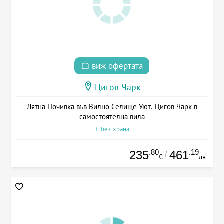
виж офертата
Цигов Чарк
Лятна Почивка във Вилно Селище Уют, Цигов Чарк в
самостоятелна вила
+ без храна
.80
.19
235
461
/
€
лв.