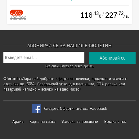
-10%
.43
.72
116
227
/
€
лв.
130.00€
АБОНИРАЙ СЕ ЗА НАШИЯ Е-БЮЛЕТИН
Без спам. Отказ по всяко време.
Ofertini
събира най-добрите оферти за почивки, продукти и услуги с
отстъпки до -60%. Резервирай уикенд в планината, СПА релакс или
пазарувай изгодно – всичко на едно място!
Следете Офертините във Facebook
Архив
Карта на сайта
Условия за ползване
Връзка с нас