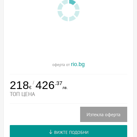
rio.bg
оферта от
218
426
/
.37
€
лв.
ТОП ЦЕНА
Изтекла оферта
ВИЖТЕ ПОДОБНИ