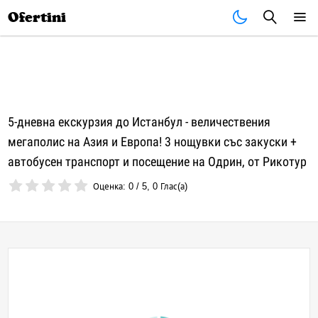
Почивки
Стоки
В града
Всички оферти
Ofertini
5-дневна екскурзия до Истанбул - величествения
мегаполис на Азия и Европа! 3 нощувки със закуски +
автобусен транспорт и посещение на Одрин, от Рикотур
Оценка:
0
/
5
,
0
Глас(а)