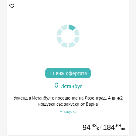
виж офертата
Истанбул
Уикенд в Истанбул с посещение на Лозенград, 4 дни/2
нощувки със закуски от Варна
+ закуска
.43
.69
94
184
/
€
лв.