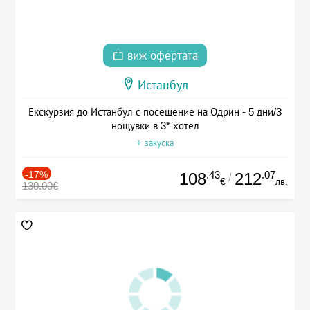
виж офертата
Истанбул
Екскурзия до Истанбул с посещение на Одрин - 5 дни/3
нощувки в 3* хотел
+ закуска
-17%
.43
.07
108
212
/
€
лв.
130.00€