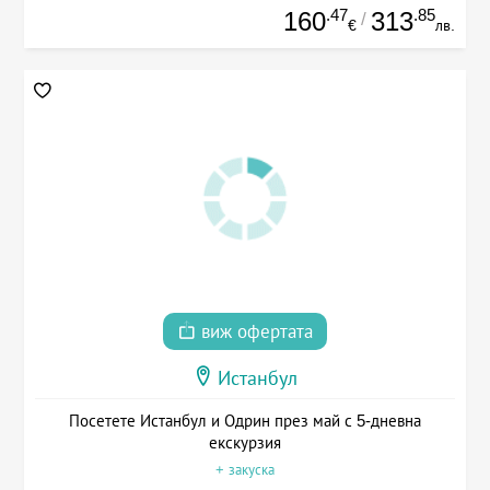
.47
.85
160
313
/
€
лв.
виж офертата
Истанбул
Посетете Истанбул и Одрин през май с 5-дневна
екскурзия
+ закуска