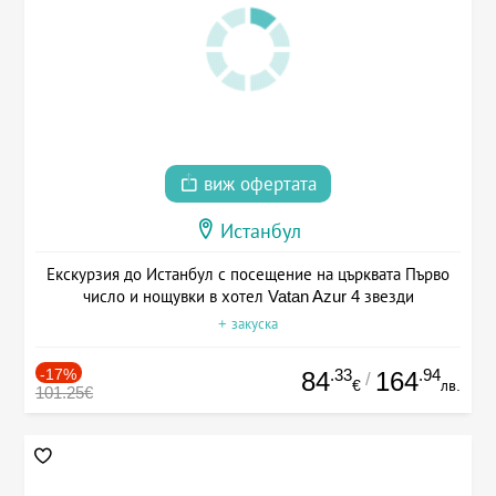
виж офертата
Истанбул
Екскурзия до Истанбул с посещение на църквата Първо
число и нощувки в хотел Vatan Azur 4 звезди
+ закуска
-17%
.33
.94
84
164
/
€
лв.
101.25€