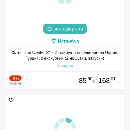
виж офертата
Истанбул
Хотел The Center 3* в Истанбул и посещение на Одрин,
Турция, с екскурзии (2 нощувки, закуски)
+ закуска
-9%
.90
.01
85
168
/
€
лв.
94.59€