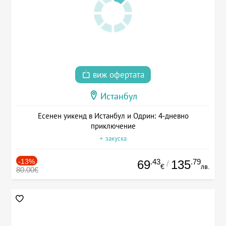
виж офертата
Истанбул
Есенен уикенд в Истанбул и Одрин: 4-дневно
приключение
+ закуска
-13%
.43
.79
69
135
/
€
лв.
80.00€