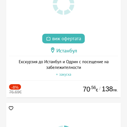
виж офертата
Истанбул
Екскурзия до Истанбул и Одрин с посещение на
забележителности
+ закуска
-8%
.56
138
70
/
лв.
€
76.69€