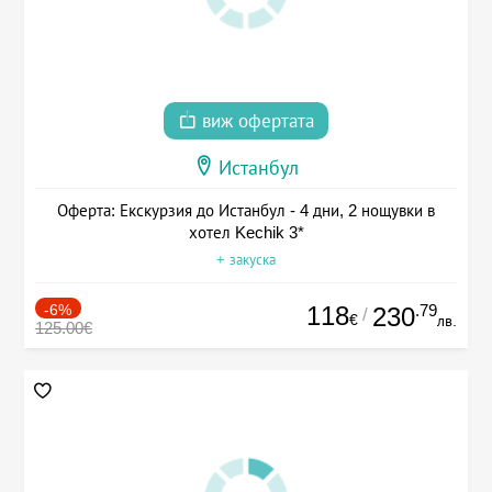
виж офертата
Истанбул
Оферта: Екскурзия до Истанбул - 4 дни, 2 нощувки в
хотел Kechik 3*
+ закуска
-6%
118
.79
230
/
€
лв.
125.00€