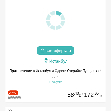
виж офертата
Истанбул
Приключение в Истанбул и Одрин: Открийте Турция за 4
дни
+ закуска
-12%
.43
.95
88
172
/
€
лв.
100.00€