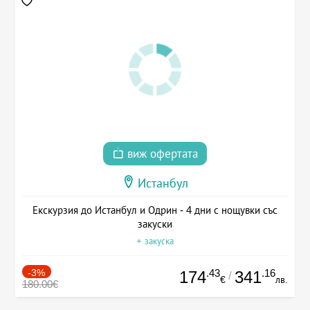
виж офертата
Истанбул
Екскурзия до Истанбул и Одрин - 4 дни с нощувки със
закуски
+ закуска
-3%
.43
.16
174
341
/
€
лв.
180.00€