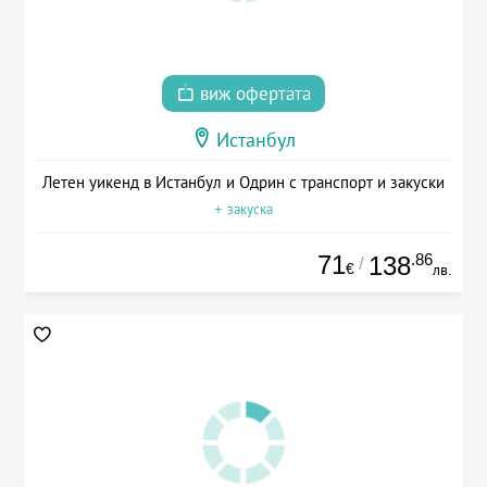
виж офертата
Истанбул
Летен уикенд в Истанбул и Одрин с транспорт и закуски
+ закуска
71
.86
138
/
€
лв.