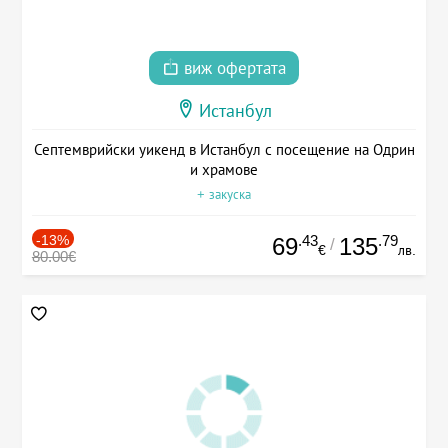
виж офертата
Истанбул
Септемврийски уикенд в Истанбул с посещение на Одрин
и храмове
+ закуска
-13%
.43
.79
69
135
/
€
лв.
80.00€