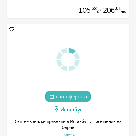
.33
.01
105
206
/
€
лв.
виж офертата
Истанбул
Септемврийски празници в Истанбул с посещение на
Одрин
+ закуска