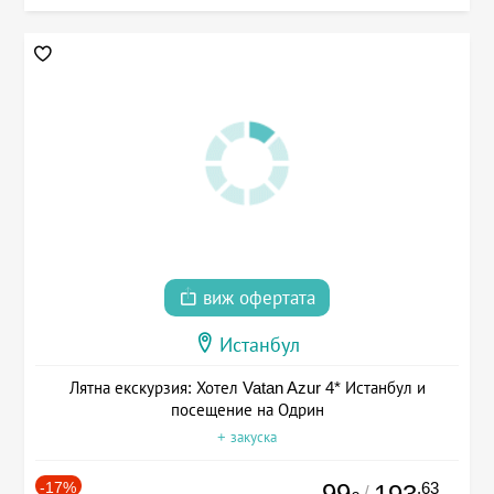
виж офертата
Истанбул
Лятна екскурзия: Хотел Vatan Azur 4* Истанбул и
посещение на Одрин
+ закуска
-17%
99
.63
/