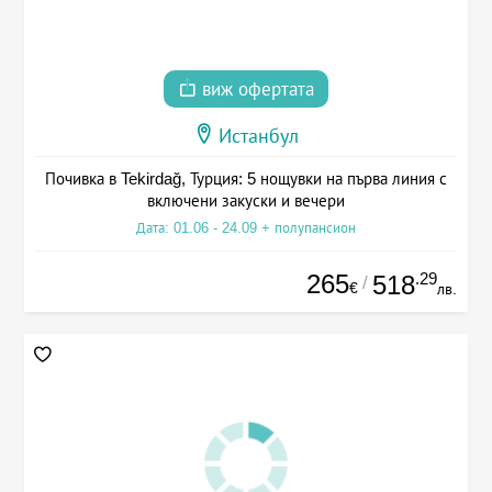
виж офертата
Истанбул
Почивка в Tekirdağ, Турция: 5 нощувки на първа линия с
включени закуски и вечери
Дата: 01.06 - 24.09 + полупансион
265
.29
518
/
€
лв.