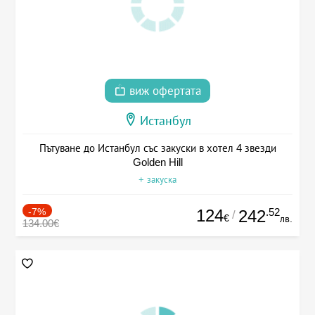
виж офертата
Истанбул
Пътуване до Истанбул със закуски в хотел 4 звезди
Golden Hill
+ закуска
-7%
124
.52
242
/
€
лв.
134.00€