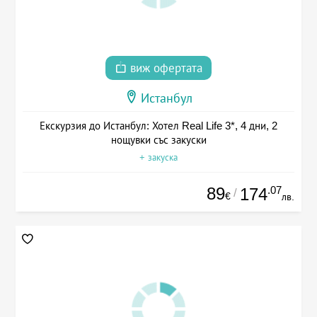
виж офертата
Истанбул
Екскурзия до Истанбул: Хотел Real Life 3*, 4 дни, 2
нощувки със закуски
+ закуска
89
.07
174
/
€
лв.