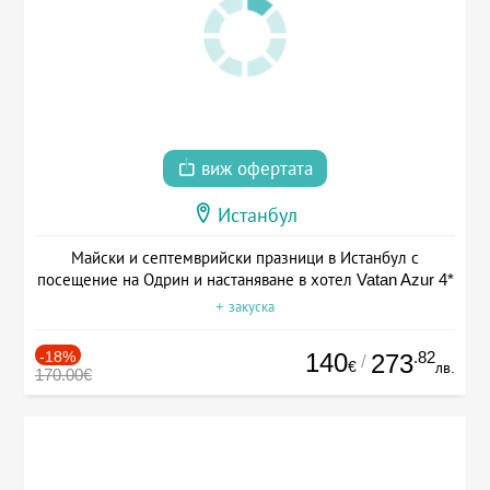
виж офертата
Истанбул
Майски и септемврийски празници в Истанбул с
посещение на Одрин и настаняване в хотел Vatan Azur 4*
+ закуска
-18%
140
.82
273
/
€
лв.
170.00€