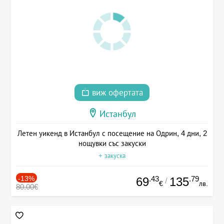
виж офертата
Истанбул
Летен уикенд в Истанбул с посещение на Одрин, 4 дни, 2
нощувки със закуски
+ закуска
-13%
.43
.79
69
135
/
€
лв.
80.00€