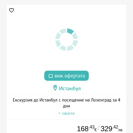
виж офертата
Истанбул
Екскурзия до Истанбул с посещение на Лозенград за 4
дни
+ закуска
.43
.42
168
329
/
€
лв.