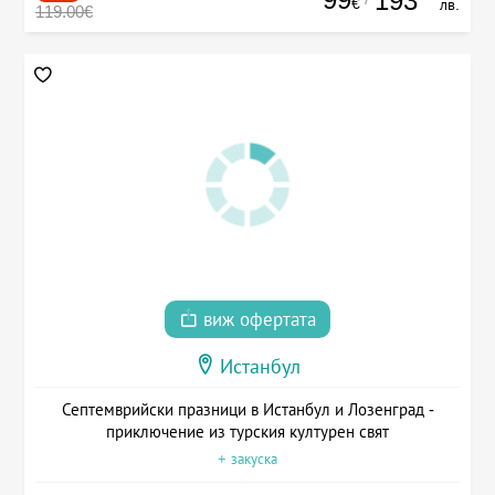
193
€
лв.
119.00€
виж офертата
Истанбул
Септемврийски празници в Истанбул и Лозенград -
приключение из турския културен свят
+ закуска