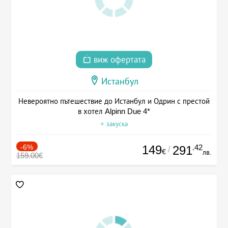
виж офертата
Истанбул
Невероятно пътешествие до Истанбул и Одрин с престой
в хотел Alpinn Due 4*
+ закуска
-6%
149
.42
291
/
€
лв.
159.00€