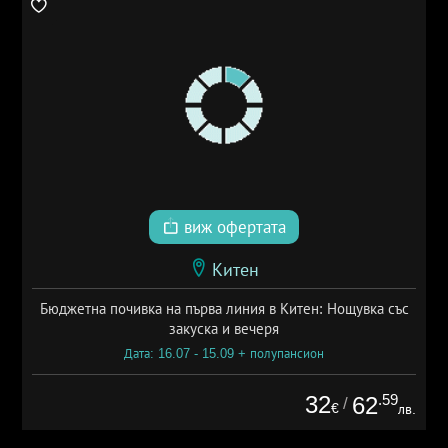
виж офертата
Китен
Бюджетна почивка на първа линия в Китен: Нощувка със
закуска и вечеря
Дата: 16.07 - 15.09 + полупансион
32
.59
62
/
€
лв.