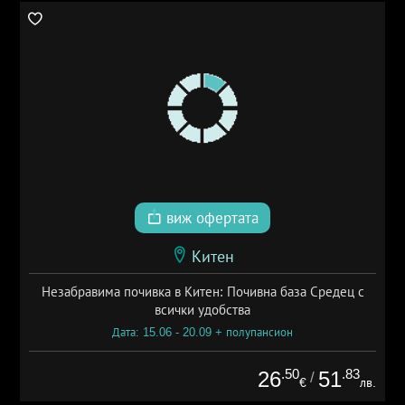
виж офертата
Китен
Незабравима почивка в Китен: Почивна база Средец с
всички удобства
Дата: 15.06 - 20.09 + полупансион
.50
.83
26
51
/
€
лв.