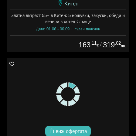
Китен
Златна възраст 55+ в Китен: 5 нощувки, закуски, обеди и
вечери в хотел Слънце
Дата: 01.06 - 06.09 + пълен пансион
.11
.02
163
319
/
€
лв.
виж офертата