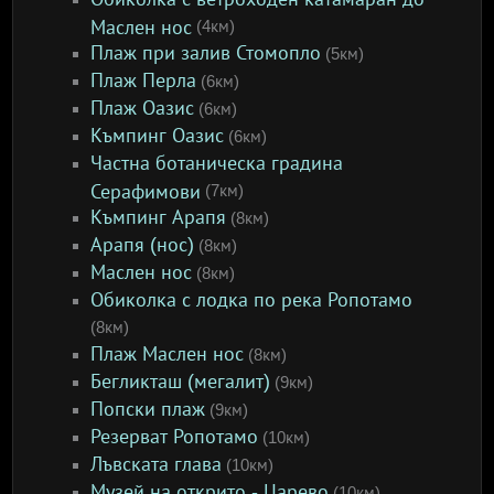
Маслен нос
(4км)
Плаж при залив Стомопло
(5км)
Плаж Перла
(6км)
Плаж Оазис
(6км)
Къмпинг Оазис
(6км)
Частна ботаническа градина
Серафимови
(7км)
Къмпинг Арапя
(8км)
Арапя (нос)
(8км)
Маслен нос
(8км)
Обиколка с лодка по река Ропотамо
(8км)
Плаж Маслен нос
(8км)
Бегликташ (мегалит)
(9км)
Попски плаж
(9км)
Резерват Ропотамо
(10км)
Лъвската глава
(10км)
Музей на открито - Царево
(10км)