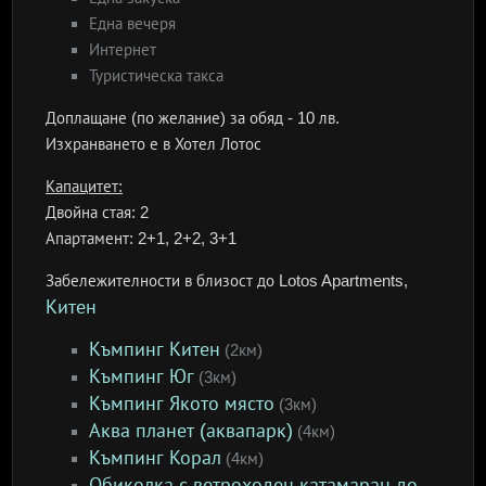
Една вечеря
Интернет
Туристическа такса
Доплащане (по желание) за обяд - 10 лв.
Изхранването е в Хотел Лотос
Капацитет:
Двойна стая: 2
Апартамент: 2+1, 2+2, 3+1
Забележителности в близост до Lotos Apartments,
Китен
Къмпинг Китен
(2км)
Къмпинг Юг
(3км)
Къмпинг Якото място
(3км)
Аква планет (аквапарк)
(4км)
Къмпинг Корал
(4км)
Обиколка с ветроходен катамаран до