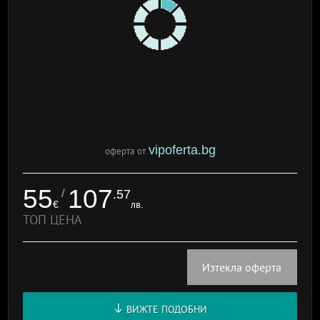
vipoferta.bg
оферта от
55
107
/
.57
€
лв.
ТОП ЦЕНА
Изтекла оферта
ВИЖТЕ ПОДОБНИ