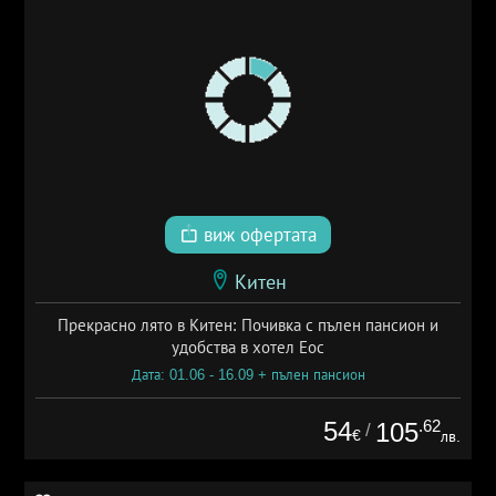
виж офертата
Китен
Прекрасно лято в Китен: Почивка с пълен пансион и
удобства в хотел Еос
Дата: 01.06 - 16.09 + пълен пансион
54
.62
105
/
€
лв.