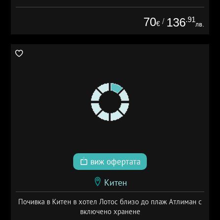
70
.91
136
/
€
лв.
виж офертата
Китен
Почивка в Китен в хотел Лотос близо до плаж Атлиман с
включено хранене