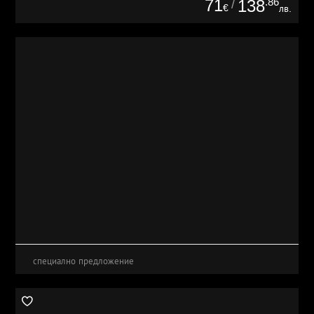
71
.86
138
/
€
лв.
специално предложение