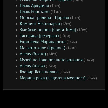
Плаж Аркутино
(11км)
Плаж Ропотамо
(11км)
Морска градина - Царево
(11км)
Къмпинг Нестинарка
(12км)
Змийски остров (Свети Тома)
(12км)
Тисовица (резерват)
(13км)
Екопътека Марина река
(14км)
Малкото кале (крепост)
(14км)
Алепу (блато)
(14км)
Музей на Толстоистката колония
(14км)
Алепу (плаж)
(15км)
Язовир Ясна поляна
(15км)
Марина река (защитена местност)
(15км)