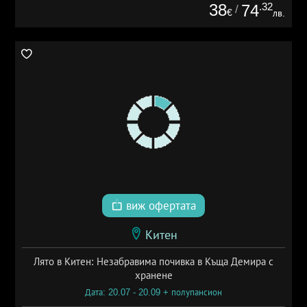
38
.32
74
/
€
лв.
виж офертата
Китен
Лято в Китен: Незабравима почивка в Къща Демира с
хранене
Дата: 20.07 - 20.09 + полупансион