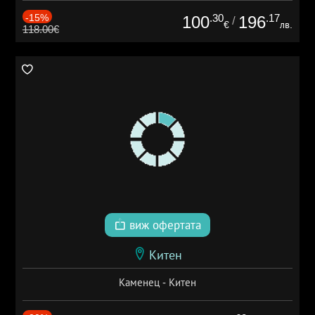
-15%
.30
.17
100
196
/
€
лв.
118.00€
виж офертата
Китен
Каменец - Китен