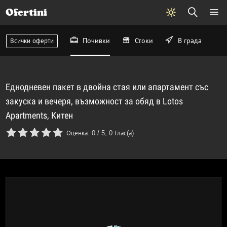
Ofertini
Почивки
Стоки
В града
Всички оферти
Еднодневен пакет в двойна стая или апартамент със
закуска и вечеря, възможност за обяд в Lotos
Apartments, Китен
Оценка:
0
/
5
,
0
Глас(а)