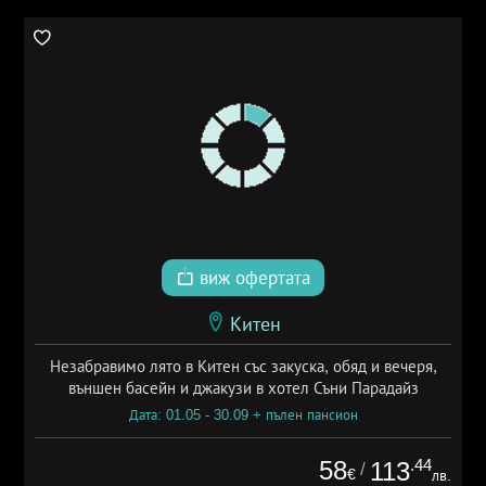
виж офертата
Китен
Незабравимо лято в Китен със закуска, обяд и вечеря,
външен басейн и джакузи в хотел Съни Парадайз
Дата: 01.05 - 30.09 + пълен пансион
58
.44
113
/
€
лв.