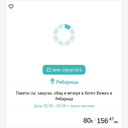
виж офертата
Рибарица
Пакети със закуски, обяд и вечеря в Хотел Вежен в
Рибарица
Дата: 01.05 - 30.09 + пълен пансион
80
.47
156
/
€
лв.