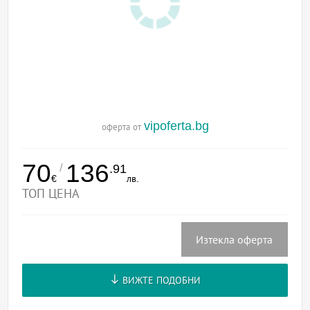
vipoferta.bg
оферта от
70
136
/
.91
€
лв.
ТОП ЦЕНА
Изтекла оферта
ВИЖТЕ ПОДОБНИ