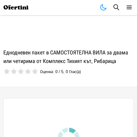
Почивки
Стоки
В града
Всички оферти
Ofertini
Еднодневен пакет в САМОСТОЯТЕЛНА ВИЛА за двама
или четирима от Комплекс Тихият кът, Рибарица
Оценка:
0
/
5
,
0
Глас(а)