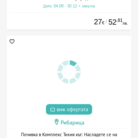
Дата: 04.08 - 30.12 + закуска
27
.81
52
/
€
лв.
виж офертата
Рибарица
Почивка в Комплекс Тихия кът: Насладете се на