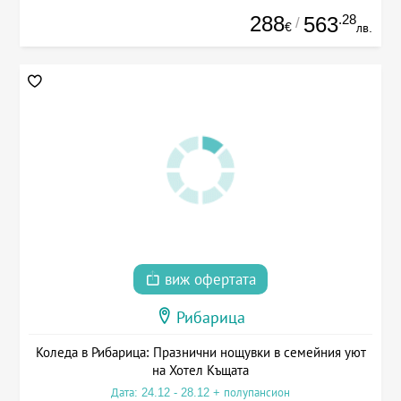
288
.28
563
/
€
лв.
виж офертата
Рибарица
Коледа в Рибарица: Празнични нощувки в семейния уют
на Хотел Къщата
Дата: 24.12 - 28.12 + полупансион