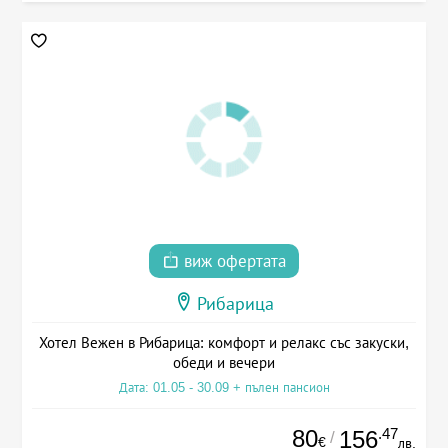
виж офертата
Рибарица
Хотел Вежен в Рибарица: комфорт и релакс със закуски,
обеди и вечери
Дата: 01.05 - 30.09 + пълен пансион
80
.47
156
/
€
лв.