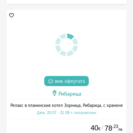
виж офертата
Рибарица
Релакс в планинския хотел Зорница, Рибарица, с хранене
Дата: 20.07 - 31.08 + полупансион
40
.23
78
/
€
лв.