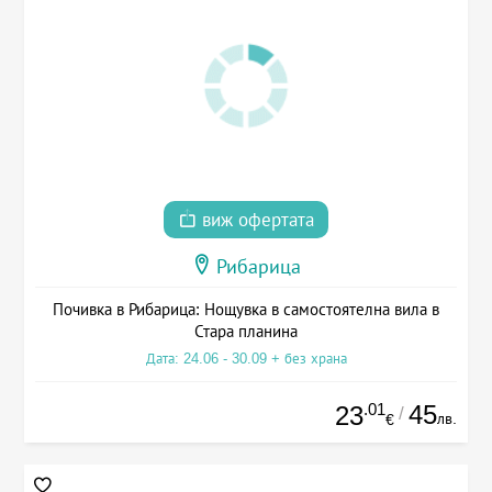
виж офертата
Рибарица
Почивка в Рибарица: Нощувка в самостоятелна вила в
Стара планина
Дата: 24.06 - 30.09 + без храна
.01
45
23
/
лв.
€