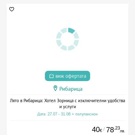
виж офертата
Рибарица
Лято в Рибарица: Хотел Зорница с изключителни удобства
и услуги
Дата: 27.07 - 31.08 + полупансион
40
.23
78
/
€
лв.