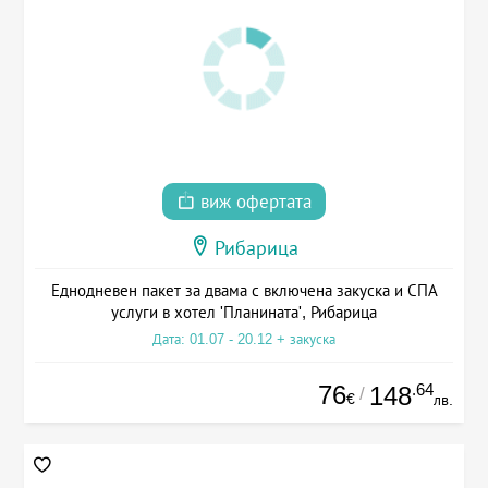
виж офертата
Рибарица
Еднодневен пакет за двама с включена закуска и СПА
услуги в хотел 'Планината', Рибарица
Дата: 01.07 - 20.12 + закуска
76
.64
148
/
€
лв.