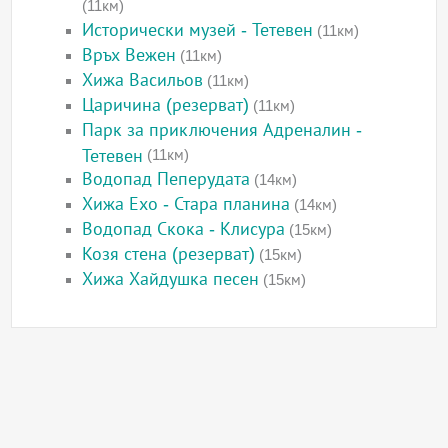
(11км)
Исторически музей - Тетевен
(11км)
Връх Вежен
(11км)
Хижа Васильов
(11км)
Царичина (резерват)
(11км)
Парк за приключения Адреналин -
Тетевен
(11км)
Водопад Пеперудата
(14км)
Хижа Ехо - Стара планина
(14км)
Водопад Скока - Клисура
(15км)
Козя стена (резерват)
(15км)
Хижа Хайдушка песен
(15км)