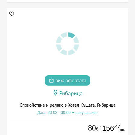
виж офертата
Рибарица
Спокойствие и релакс в Хотел Къщата, Рибарица
Дата: 20.02 - 30.09 + полупансион
80
.47
156
/
€
лв.