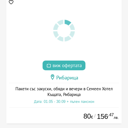
виж офертата
Рибарица
Пакети със закуски, обяди и вечери в Семеен Хотел
Къщата, Рибарица
Дата: 01.05 - 30.09 + пълен пансион
80
.47
156
/
€
лв.