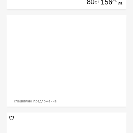
80
.47
156
/
€
лв.
специално предложение