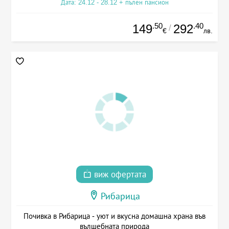
Дата: 24.12 - 28.12 + пълен пансион
.50
.40
149
292
/
€
лв.
виж офертата
Рибарица
Почивка в Рибарица - уют и вкусна домашна храна във
вълшебната природа