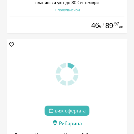
планински уют до 30 Септември
+ полупансион
46
.97
89
/
€
лв.
виж офертата
Рибарица