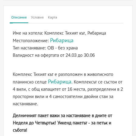
Описание
Условия
Карта
Име на хотела:
Комплекс Тихият кът, Рибарица
Рибарица
Местоположение:
Тип настаняване:
OB - без храна
Валидност на офертата
от 24.03 до 30.06
Комплекс Тихият кът е разположен в живописното
Рибарица
планинско селце
. Комплексът се състои от
4 вили, с общ капацитет от 16 места, разпределени в 2
просторни вили и 4 самостоятелни двойни стаи за
настаняване.
Делничният пакет важи за настаняване в дните от
Неделя до Четвъртък! Уикенд пакетът - за петък и
събота!