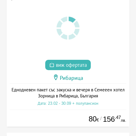
виж офертата
Рибарица
Еднодневен пакет със закуска и вечеря в Семееен хотел
Зорница в Рибарица, България
Дата: 23.02 - 30.09 + полупансион
80
.47
156
/
€
лв.