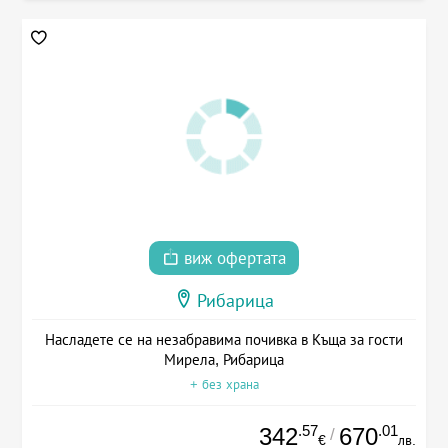
виж офертата
Рибарица
Насладете се на незабравима почивка в Къща за гости
Мирела, Рибарица
+ без храна
.57
.01
342
670
/
€
лв.