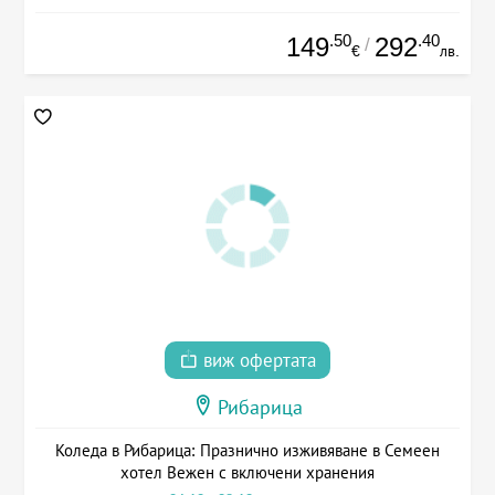
.50
.40
149
292
/
€
лв.
виж офертата
Рибарица
Коледа в Рибарица: Празнично изживяване в Семеен
хотел Вежен с включени хранения