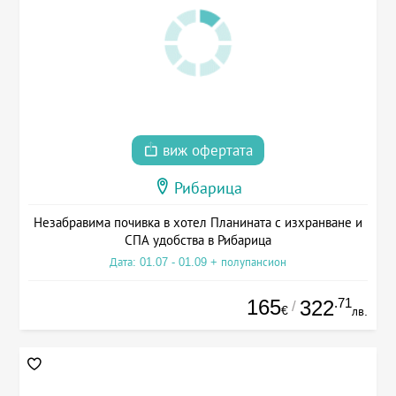
виж офертата
Рибарица
Незабравима почивка в хотел Планината с изхранване и
СПА удобства в Рибарица
Дата: 01.07 - 01.09 + полупансион
165
.71
322
/
€
лв.