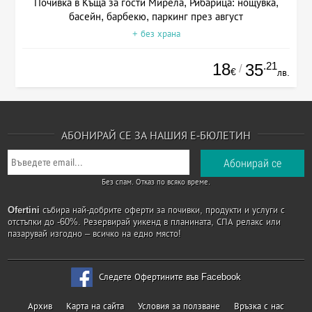
Почивка в Къща за гости Мирела, Рибарица: нощувка,
басейн, барбекю, паркинг през август
+ без храна
18
.21
35
/
€
лв.
АБОНИРАЙ СЕ ЗА НАШИЯ Е-БЮЛЕТИН
Без спам. Отказ по всяко време.
Ofertini
събира най-добрите оферти за почивки, продукти и услуги с
отстъпки до -60%. Резервирай уикенд в планината, СПА релакс или
пазарувай изгодно – всичко на едно място!
Следете Офертините във Facebook
Архив
Карта на сайта
Условия за ползване
Връзка с нас