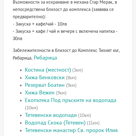
Възможности за изхранване в механа Стар Мерак, в
непосредствена близост до комплекса (заявява се
предварително):
- Закуска + кафе/чай - 10лв
- Закуска + кафе / чай и вечеря с включена напитка -
30лв
Забележителности в близост до Комплекс Тихият кът,
Рибарица
Рибарица,
Костина (местност)
(3км)
Хижа Бенковски
(8км)
Резерват Боатин
(9км)
Хижа Вежен
(9км)
Екопътека Под пръските на водопада
(10км)
Тетевенски водопади
(10км)
Водопад Скока (Тетевен)
(11км)
Тетевенски манастир Св. пророк Илия