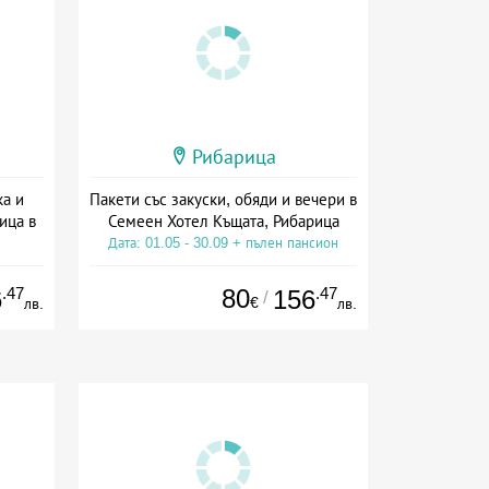
Рибарица
ка и
Пакети със закуски, обяди и вечери в
ица в
Семеен Хотел Къщата, Рибарица
Дата: 01.05 - 30.09 + пълен пансион
ион
.47
80
.47
6
156
/
€
лв.
лв.