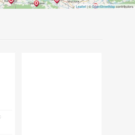
Leaflet
| ©
OpenStreetMap
contributors
с