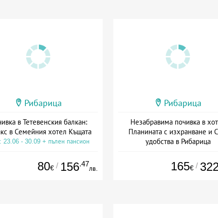
Рибарица
Рибарица
ивка в Тетевенския балкан:
Незабравима почивка в хо
кс в Семейния хотел Къщата
Планината с изхранване и 
удобства в Рибарица
: 23.06 - 30.09 + пълен пансион
Дата: 01.07 - 01.09 + полупанс
80
.47
165
156
32
/
/
€
€
лв.