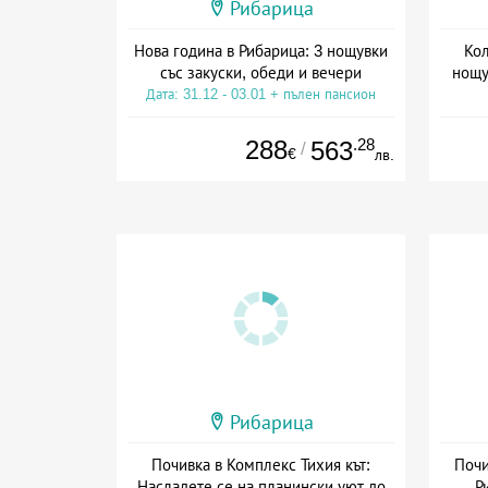
Рибарица
Нова година в Рибарица: 3 нощувки
Кол
със закуски, обеди и вечери
нощу
Дата: 31.12 - 03.01 + пълен пансион
Дат
288
.28
563
/
€
лв.
Рибарица
Почивка в Комплекс Тихия кът:
Почи
Насладете се на планински уют до
Р