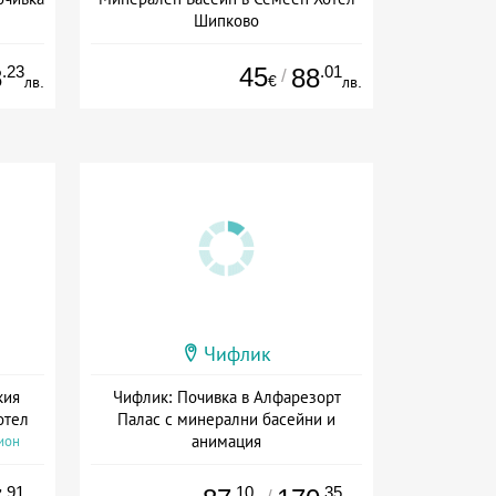
Шипково
ион
Дата: 01.07 - 13.09 + полупансион
.23
45
.01
8
88
/
€
лв.
лв.
Чифлик
кия
Чифлик: Почивка в Алфарезорт
отел
Палас с минерални басейни и
анимация
ион
Дата: 01.04 - 22.12 + полупансион
.91
.10
.35