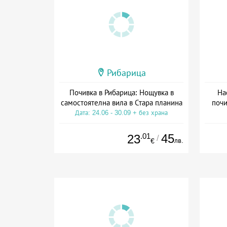
Рибарица
Почивка в Рибарица: Нощувка в
На
самостоятелна вила в Стара планина
почи
Дата: 24.06 - 30.09 + без храна
.01
45
23
/
лв.
€