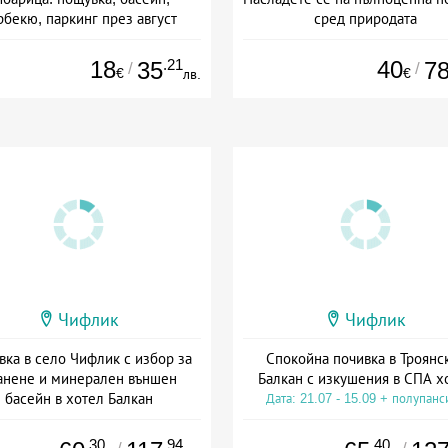
рбекю, паркинг през август
сред природата
+ без храна
Дата: 20.07 - 23.12 + полупанс
18
.21
40
35
7
/
/
€
€
лв.
Чифлик
Чифлик
вка в село Чифлик с избор за
Спокойна почивка в Троянс
анене и минерален външен
Балкан с изкушения в СПА х
басейн в хотел Балкан
Дата: 21.07 - 15.09 + полупанс
а: 21.07 - 31.10 + полупансион
.30
.94
.40