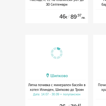
30 Септември
ба
+ полупансион
46
.97
89
/
€
лв.
Шипково
Лятна почивка с минерален басейн в
Почи
хотел Илинден, Шипково до Троян
хр
Дата: 14.07 - 30.09 + полупансион
Дат
.41