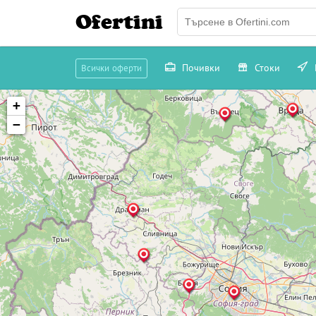
Ofertini
Почивки
Стоки
Всички оферти
+
−