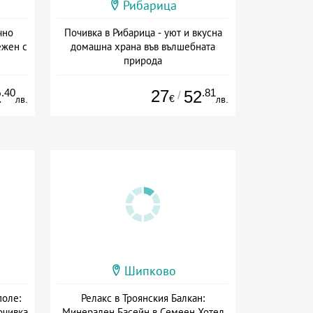
Рибарица
чно
Почивка в Рибарица - уют и вкусна
ежен с
домашна храна във вълшебната
природа
сион
Дата: 04.08 - 30.12 + закуска
.40
27
.81
2
52
/
€
лв.
лв.
Шипково
поле:
Релакс в Троянския Балкан:
очивка
Минерален Басейн в Семеен Хотел