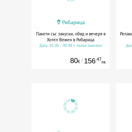
Рибарица
Пакети със закуски, обяд и вечеря в
Релак
Хотел Вежен в Рибарица
Дата: 01.05 - 30.09 + пълен пансион
Дат
80
.47
156
/
€
лв.