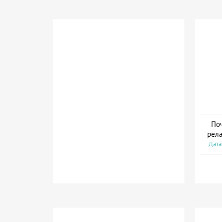
Поч
рела
Дата