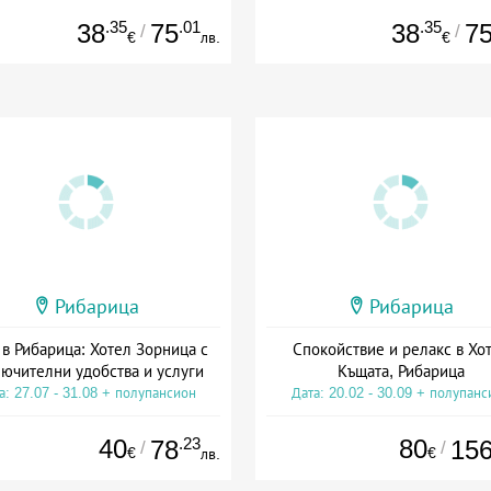
.35
.01
.35
38
75
38
7
/
/
€
лв.
€
Рибарица
Рибарица
 в Рибарица: Хотел Зорница с
Спокойствие и релакс в Хо
ючителни удобства и услуги
Къщата, Рибарица
а: 27.07 - 31.08 + полупансион
Дата: 20.02 - 30.09 + полупанс
40
.23
80
78
15
/
/
€
€
лв.