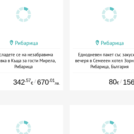
Рибарица
Рибарица
сладете се на незабравима
Еднодневен пакет със закус
вка в Къща за гости Мирела,
вечеря в Семееен хотел Зорн
Рибарица
Рибарица, България
+ без храна
Дата: 23.02 - 30.09 + полупанс
.57
.01
80
342
670
15
/
/
€
€
лв.