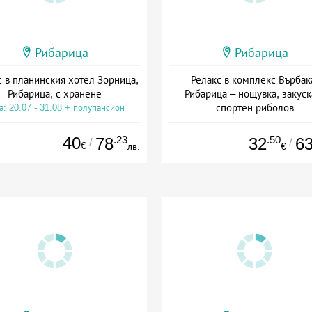
Рибарица
Рибарица
с в планинския хотел Зорница,
Релакс в комплекс Върбак
Рибарица, с хранене
Рибарица – нощувка, закуск
спортен риболов
а: 20.07 - 31.08 + полупансион
Дата: 04.08 - 31.12 + закуск
40
.23
.50
78
32
6
/
/
€
лв.
€