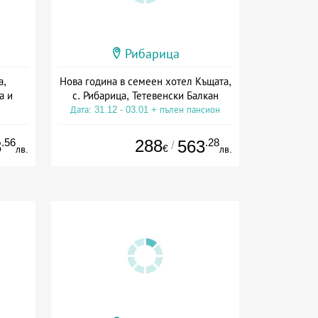
Рибарица
а,
Нова година в семеен хотел Къщата,
а и
с. Рибарица, Тетевенски Балкан
Дата: 31.12 - 03.01 + пълен пансион
а
.56
288
.28
3
563
/
€
лв.
лв.