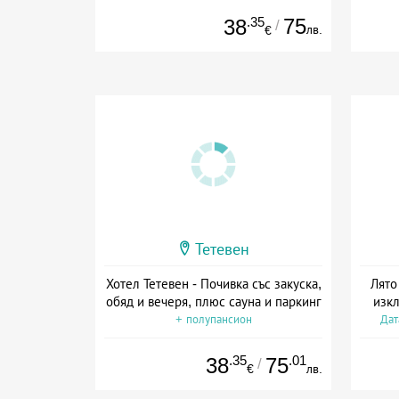
.35
75
38
/
лв.
€
Тетевен
Хотел Тетевен - Почивка със закуска,
Лято
обяд и вечеря, плюс сауна и паркинг
изкл
+ полупансион
Дат
.35
.01
38
75
/
€
лв.