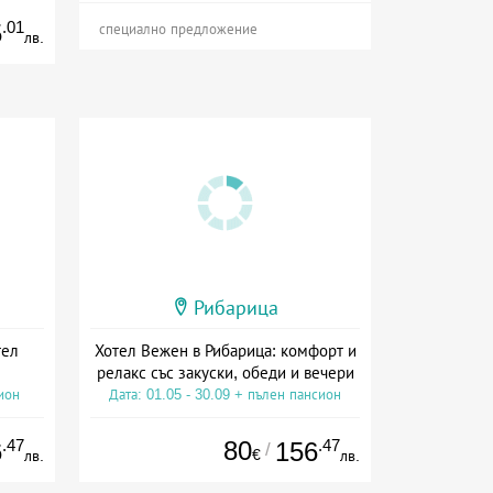
.01
5
специално предложение
лв.
Рибарица
тел
Хотел Вежен в Рибарица: комфорт и
релакс със закуски, обеди и вечери
ион
Дата: 01.05 - 30.09 + пълен пансион
.47
80
.47
6
156
/
€
лв.
лв.