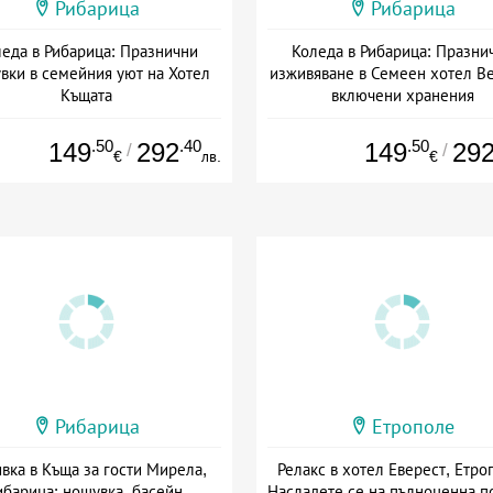
Рибарица
Рибарица
еда в Рибарица: Празнични
Коледа в Рибарица: Празни
вки в семейния уют на Хотел
изживяване в Семеен хотел В
Къщата
включени хранения
а: 24.12 - 28.12 + полупансион
Дата: 24.12 - 28.12 + пълен пан
.50
.40
.50
149
292
149
29
/
/
€
лв.
€
Рибарица
Етрополе
вка в Къща за гости Мирела,
Релакс в хотел Еверест, Етро
ибарица: нощувка, басейн,
Насладете се на пълноценна п