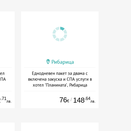
Рибарица
тел
Еднодневен пакет за двама с
СПА
включена закуска и СПА услуги в
хотел 'Планината', Рибарица
ион
Дата: 01.07 - 20.12 + закуска
.71
76
.64
2
148
/
€
лв.
лв.