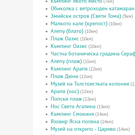
Къмпинг Якото място
(7км)
Обиколка с ветроходен катамаран
Змийски остров (Свети Тома)
(9км)
Малкото кале (крепост)
(10км)
Алепу (блато)
(10км)
Плаж Оазис
(10км)
Къмпинг Оазис
(10км)
Частна ботаническа градина Сера
Алепу (плаж)
(11км)
Къмпинг Арапя
(12км)
Плаж Дюни
(12км)
Музей на Толстоистката колония
(1
Арапя (нос)
(12км)
Попски плаж
(13км)
Нос Света Агалина
(13км)
Къмпинг Смокиня
(14км)
Язовир Ясна поляна
(14км)
Музей на открито - Царево
(14км)