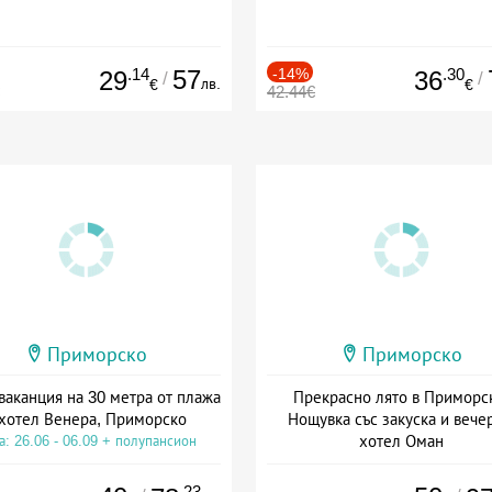
.14
57
-14%
.30
29
36
/
/
лв.
€
€
42.44€
Приморско
Приморско
ваканция на 30 метра от плажа
Прекрасно лято в Приморс
 хотел Венера, Приморско
Нощувка със закуска и вече
хотел Оман
а: 26.06 - 06.09 + полупансион
Дата: 17.06 - 15.09 + полупанс
.23