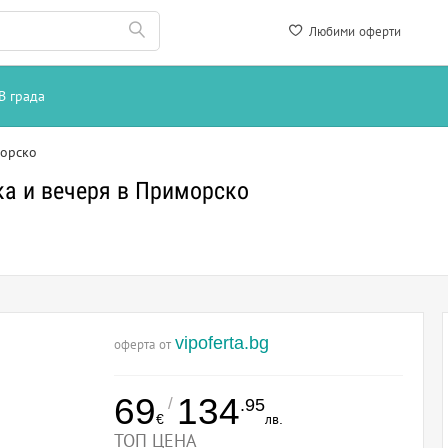
Любими оферти
В града
орско
ка и вечеря в Приморско
vipoferta.bg
оферта от
69
134
/
.95
€
лв.
ТОП ЦЕНА