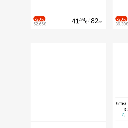
-20%
.93
82
-20%
41
/
лв.
€
52.66€
36.30€
Лятна 
в
Дат