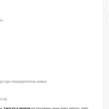
он
ра при предварителна заявка
еста)
с закуска и вечеря
на различни цени през лятото, като