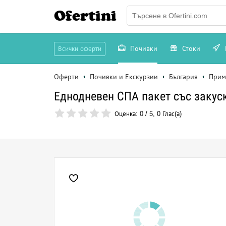
Ofertini
Почивки
Стоки
Всички оферти
Оферти
Почивки и Екскурзии
България
Прим
Еднодневен СПА пакет със закус
Оценка:
0
/
5
,
0
Глас(а)