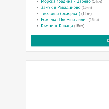
Морска градина - Царево
(14км)
Замък в Равадиново
(15км)
Тисовица (резерват)
(15км)
Резерват Пясъчна лилия
(15км)
Къмпинг Каваци
(15км)