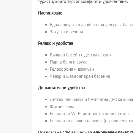
туристи, които търсят комфорт и удоволствие.
Настаняване
Една нощувка в двойна стая делукс с балк
Закуска и вечеря
Релакс и удобства
Външен басейн с детска секция
Парна баня и сауна
Релакс зона и джакузи
Чадър и шезлонг край басейна
Допълнителни удобства
Детска площадка и безплатна детска коша
Фитнес зала
Безплатен Wi-Fi интернет в целия хотел
Безплатен външен паркинг (ограничени м
Предлагаме VIP ваучери за
еднодневен пакет съ