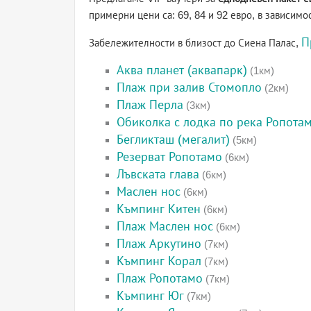
примерни цени са: 69, 84 и 92 евро, в зависимо
П
Забележителности в близост до Сиена Палас,
Аква планет (аквапарк)
(1км)
Плаж при залив Стомопло
(2км)
Плаж Перла
(3км)
Обиколка с лодка по река Ропота
Бегликташ (мегалит)
(5км)
Резерват Ропотамо
(6км)
Лъвската глава
(6км)
Маслен нос
(6км)
Къмпинг Китен
(6км)
Плаж Маслен нос
(6км)
Плаж Аркутино
(7км)
Къмпинг Корал
(7км)
Плаж Ропотамо
(7км)
Къмпинг Юг
(7км)