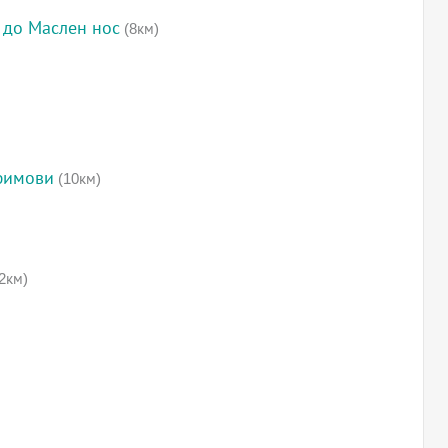
 до Маслен нос
(8км)
фимови
(10км)
2км)