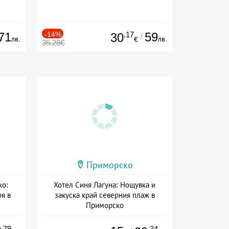
71
-14%
.17
59
30
/
лв.
лв.
€
35.28€
Приморско
ко:
Хотел Синя Лагуна: Нощувка и
ря в
закуска край северния плаж в
Приморско
ион
Дата: 02.06 - 24.09 + без храна
.79
.34