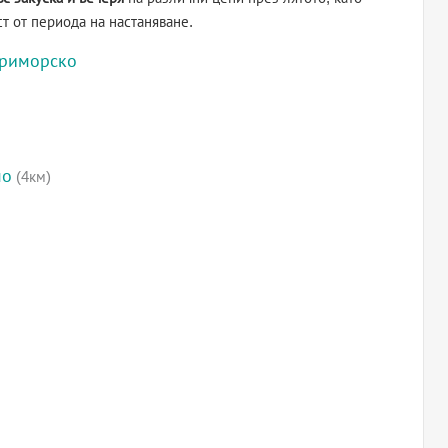
ст от периода на настаняване.
риморско
мо
(4км)