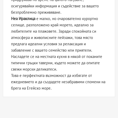
осигурявайки информация и съдействие за вашето
безпроблемно преживяване.
Неа Ираклица
е малко, но очарователно курортно
селище, разположено край морето, идеално за
любителите на плажовете. Заради спокойната си
атмосфера и живописните пейзажи, това място
предлага идеални условия за релаксация и
забавление с вашето семейство или приятели.
Насладете се на местната кухня в някой от поканите
типични гръцки таверни, където можете да опитате
свежи морски деликатеси.
Това е перфектната възможност да избягате от
ежедневието и да създадете незабравими спомени на
брега на Егейско море.