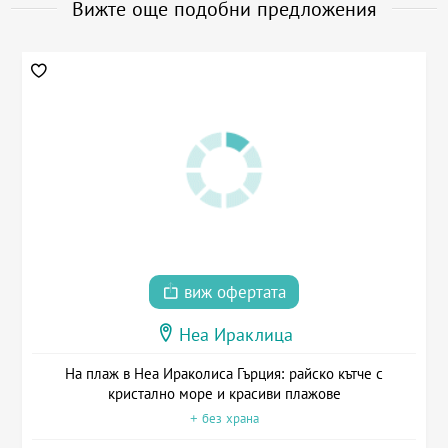
Вижте още подобни предложения
виж офертата
Неа Ираклица
На плаж в Неа Ираколиса Гърция: райско кътче с
кристално море и красиви плажове
+ без храна