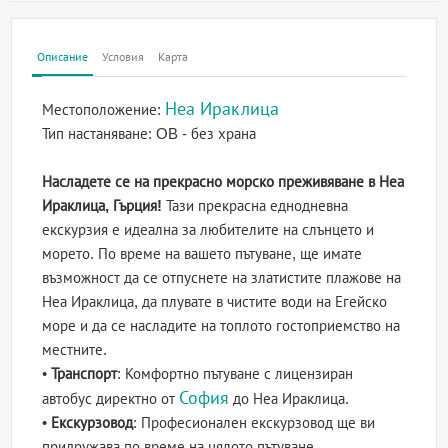
Описание
Условия
Карта
Неа Ираклица
Местоположение:
Тип настаняване:
OB - без храна
Насладете се на прекрасно морско преживяване в Неа
Ираклица, Гърция!
Тази прекрасна еднодневна
екскурзия е идеална за любителите на слънцето и
морето. По време на вашето пътуване, ще имате
възможност да се отпуснете на златистите плажове на
Неа Ираклица, да плувате в чистите води на Егейско
море и да се насладите на топлото гостоприемство на
местните.
•
Транспорт
: Комфортно пътуване с лицензиран
София
автобус директно от
до Неа Ираклица.
•
Екскурзовод
: Професионален екскурзовод ще ви
придружава по време на цялото пътуване,