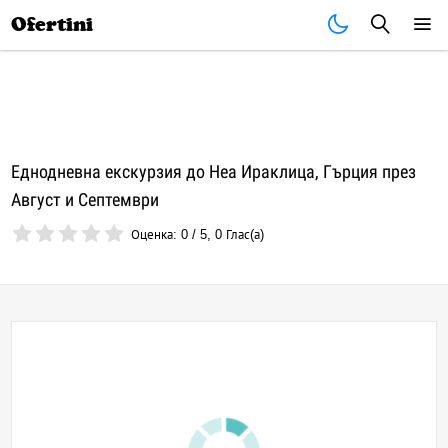
Почивки
Стоки
В града
Всички оферти
Ofertini
Еднодневна екскурзия до Неа Ираклица, Гърция през
Август и Септември
Оценка:
0
/
5
,
0
Глас(а)