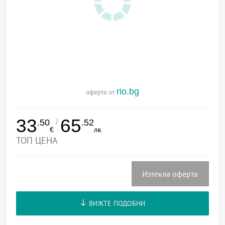
rio.bg
оферта от
33
65
/
.50
.52
€
лв.
ТОП ЦЕНА
Изтекла оферта
ВИЖТЕ ПОДОБНИ