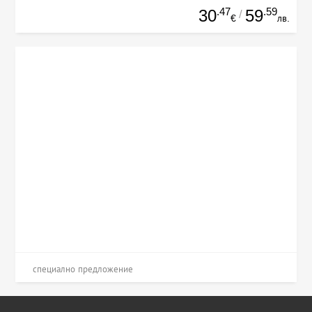
.47
.59
30
59
/
€
лв.
специално предложение