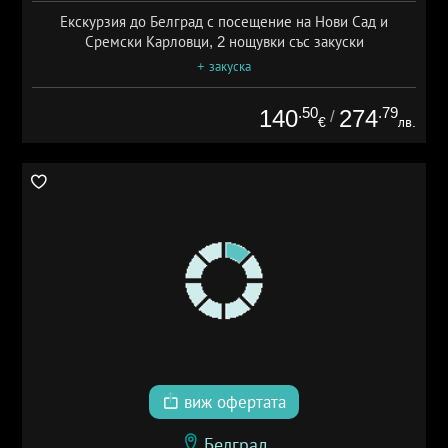
Екскурзия до Белград с посещение на Нови Сад и
Сремски Карловци, 2 нощувки със закуски
+ закуска
.50
.79
140
274
/
€
лв.
виж офертата
Белград