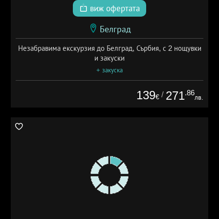
виж офертата
Белград
Незабравима екскурзия до Белград, Сърбия, с 2 нощувки
и закуски
+ закуска
139
.86
271
/
€
лв.