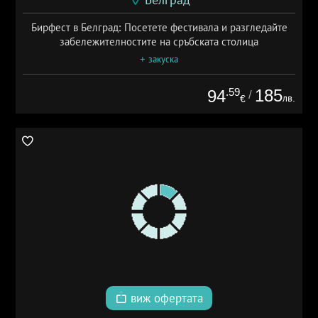
Белград
Бирфест в Белград: Посетете фестивала и разгледайте
забележителностите на сръбската столица
+ закуска
.59
185
94
/
лв.
€
виж офертата