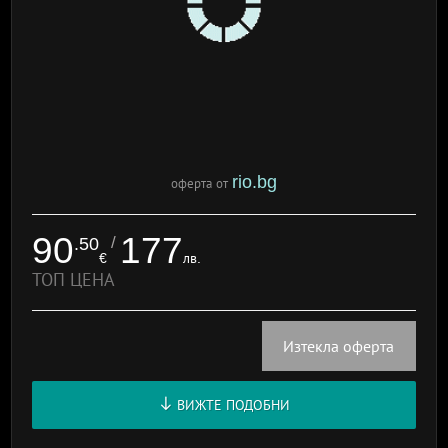
rio.bg
оферта от
90
177
/
.50
€
лв.
ТОП ЦЕНА
Изтекла оферта
ВИЖТЕ ПОДОБНИ