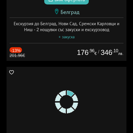
Белград
Екскурзия до Белград, Нови Сад, Сремски Карловци и
Ниш - 2 нощувки със закуски и екскурзовод
+ закуска
-13%
.96
.10
176
346
/
€
лв.
201.96€