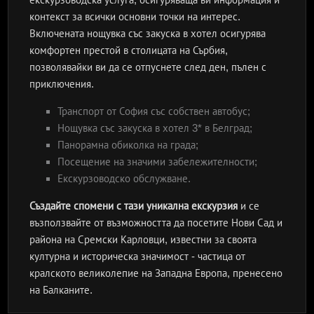
контекст за всички основни точки на интерес.
Включената нощувка със закуска в хотел осигурява
комфортен престой в столицата на Сърбия,
позволявайки ви да се отпуснете след ден, пълен с
приключения.
Транспорт от София със собствен автобус;
Нощувка със закуска в хотел 3* в Белград;
Панорамна обиколка на града;
Посещение на значими забележителности;
Екскурзоводско обслужване.
Създайте спомени с тази уникална екскурзия
и се
възползвайте от възможността да посетите Нови Сад и
района на Сремски Карловци, известни за своята
културна и историческа значимост - частица от
кралското великолепие на Западна Европа, пренесено
на Балканите.