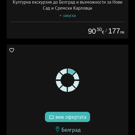
Културна екскурзия до Белград и възможности за Нови
Сад и Сремски Карловци
+ закуска
.50
177
90
/
лв.
€
виж офертата
Белград