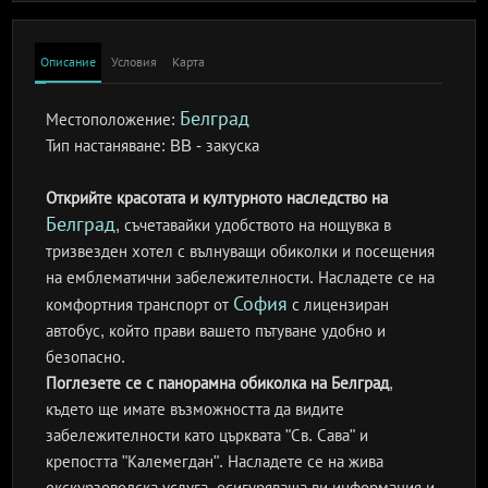
Описание
Условия
Карта
Белград
Местоположение:
Тип настаняване:
BB - закуска
Открийте красотата и културното наследство на
Белград
, съчетавайки удобството на нощувка в
тризвезден хотел с вълнуващи обиколки и посещения
на емблематични забележителности. Насладете се на
София
комфортния транспорт от
с лицензиран
автобус, който прави вашето пътуване удобно и
безопасно.
Поглезете се с панорамна обиколка на Белград
,
където ще имате възможността да видите
забележителности като църквата "Св. Сава" и
крепостта "Калемегдан". Насладете се на жива
екскурзоводска услуга, осигуряваща ви информация и