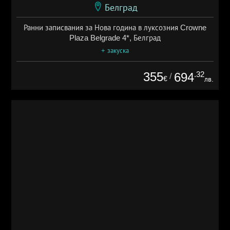
Белград
Ранни записвания за Нова година в луксозния Crowne
Plaza Belgrade 4*, Белград
+ закуска
355
.32
694
/
€
лв.