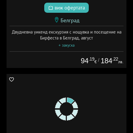
виж офертата
Белград
Двудневна уикенд екскурзия с нощувка и посещение на
Бирфеста в Белград, август
+ закуска
.19
.22
94
184
/
€
лв.