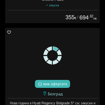
+ закуска
355
.32
694
/
€
лв.
виж офертата
Белград
Нова година в Hyatt Regency Belgrade 5* със закуски и