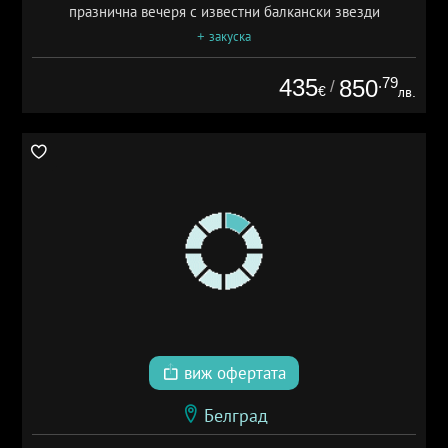
празнична вечеря с известни балкански звезди
+ закуска
435
.79
850
/
€
лв.
виж офертата
Белград