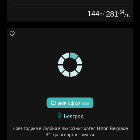
144
.64
281
/
€
лв.
виж офертата
Белград
Нова година в Сърбия в луксозния хотел Hilton Belgrade
4*, транспорт и закуски