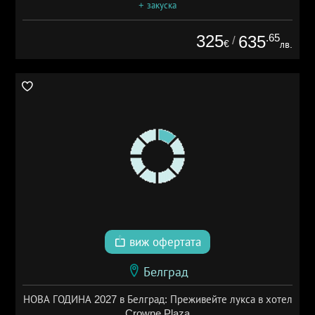
+ закуска
325
.65
635
/
€
лв.
виж офертата
Белград
НОВА ГОДИНА 2027 в Белград: Преживейте лукса в хотел
Crowne Plaza