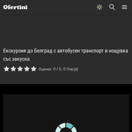
Почивки
Стоки
В града
Всички оферти
Ofertini
Екскурзия до Белград с автобусен транспорт и нощувка
със закуска
Оценка:
0
/
5
,
0
Глас(а)