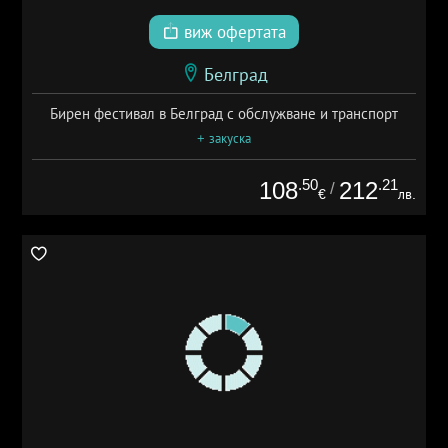
виж офертата
Белград
Бирен фестивал в Белград с обслужване и транспорт
+ закуска
.50
.21
108
212
/
€
лв.