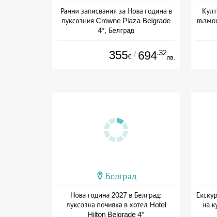
Ранни записвания за Нова година в
Култ
луксозния Crowne Plaza Belgrade
възмо
4*, Белград
+ закуска
355
.32
694
/
€
лв.
Белград
Нова година 2027 в Белград:
Екскур
луксозна почивка в хотел Hotel
на к
Hilton Belgrade 4*