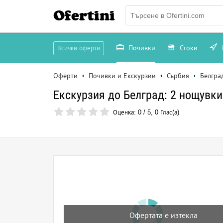
Ofertini
Почивки
Стоки
Всички оферти
Оферти
Почивки и Екскурзии
Сърбия
Белгра
Екскурзия до Белград: 2 нощувк
Оценка:
0
/
5
,
0
Глас(а)
Офертата е изтекла