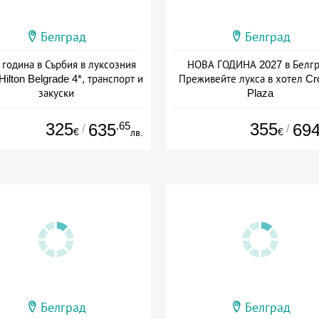
Белград
Белград
 година в Сърбия в луксозния
НОВА ГОДИНА 2027 в Белгр
Hilton Belgrade 4*, транспорт и
Преживейте лукса в хотел C
закуски
Plaza
+ закуска
+ закуска
325
.65
355
635
69
/
/
€
€
лв.
Белград
Белград