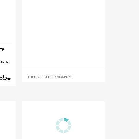
те
ската
85
специално предложение
лв.