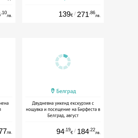
.10
139
.86
6
271
/
€
лв.
лв.
Белград
чена
Двудневна уикенд екскурзия с
л
нощувка и посещение на Бирфеста в
Белград, август
+ закуска
77
.19
.22
94
184
/
лв.
€
лв.