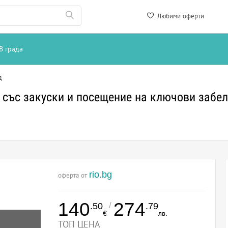
Любими оферти
В града
д
и със закуски и посещение на ключови забе
rio.bg
оферта от
140
274
/
.50
.79
€
лв.
ТОП ЦЕНА