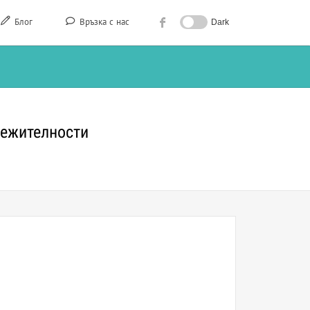
Блог
Връзка с нас
Dark
лежителности