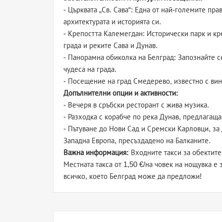
- Църквата „Св. Сава“: Една от най-големите пра
архитектурата и историята си.
- Крепостта Калемегдан: Исторически парк и кр
града и реките Сава и Дунав.
- Панорамна обиколка на Белград: Запознайте с
чудеса на града.
- Посещение на град Смедерево, известно с вин
Допълнителни опции и активности:
- Вечеря в сръбски ресторант с жива музика.
- Разходка с корабче по река Дунав, предлагащ
- Пътуване до Нови Сад и Сремски Карловци, за
Западна Европа, пресъздадено на Балканите.
Важна информация:
Входните такси за обектите
Местната такса от 1,50 €/на човек на нощувка е
всичко, което Белград може да предложи!