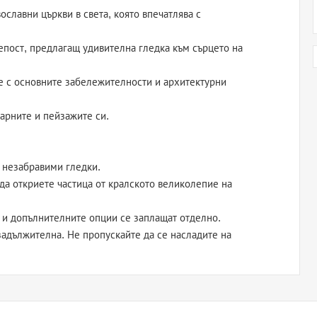
вославни църкви в света, която впечатлява с
епост, предлагащ удивителна гледка към сърцето на
е с основните забележителности и архитектурни
арните и пейзажите си.
а незабравими гледки.
 да откриете частица от кралското великолепие на
 и допълнителните опции се заплащат отделно.
 задължителна. Не пропускайте да се насладите на