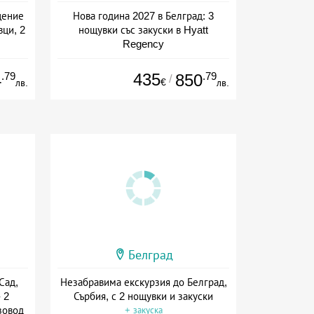
щение
Нова година 2027 в Белград: 3
ци, 2
нощувки със закуски в Hyatt
Regency
Дата: 30.12 - 02.01 + закуска
.79
435
.79
4
850
/
€
лв.
лв.
Белград
Сад,
Незабравима екскурзия до Белград,
 2
Сърбия, с 2 нощувки и закуски
зовод
+ закуска