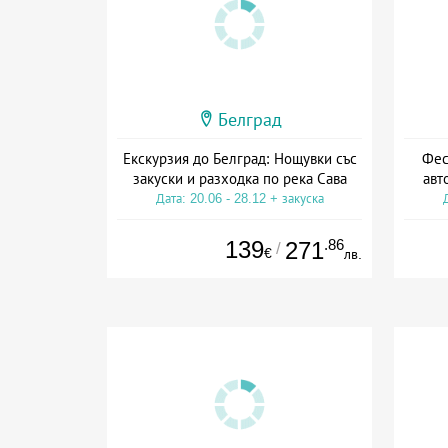
Белград
Екскурзия до Белград: Нощувки със
Фес
закуски и разходка по река Сава
авт
Дата: 20.06 - 28.12 + закуска
139
.86
271
/
€
лв.