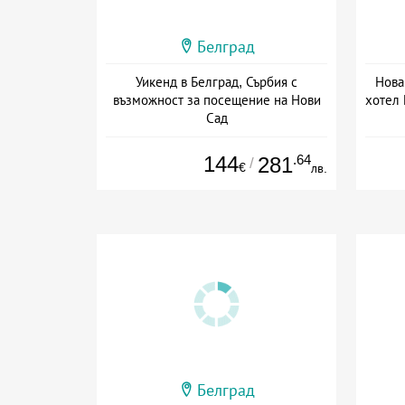
Белград
Уикенд в Белград, Сърбия с
Нова
възможност за посещение на Нови
хотел 
Сад
Дата: 30.10 - 01.11 + закуска
144
.64
281
/
€
лв.
Белград