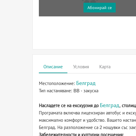
Абонирай се
Описание
Условия
Карта
Белград
Местоположение:
Тип настаняване:
BB - закуска
Белград
Насладете се на екскурзия до
, столиц
Програмата включва лицензиран автобус и екск
максимално комфорт и удобство. Вашето настаня
Белград. На разположение са 2 нощувки със заку
Забележителности и културни посещения: