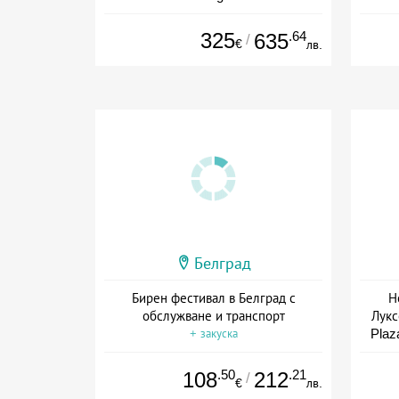
Дата: 30.12 - 02.01 + закуска
325
.64
635
/
€
лв.
Белград
Бирен фестивал в Белград с
Н
обслужване и транспорт
Лукс
Plaz
+ закуска
.50
.21
108
212
/
€
лв.