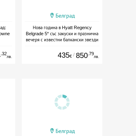
Белград
ад:
Нова година в Hyatt Regency
rowne
Belgrade 5* със закуски и празнична
вечеря с известни балкански звезди
+ закуска
.32
435
.79
4
850
/
€
лв.
лв.
Белград