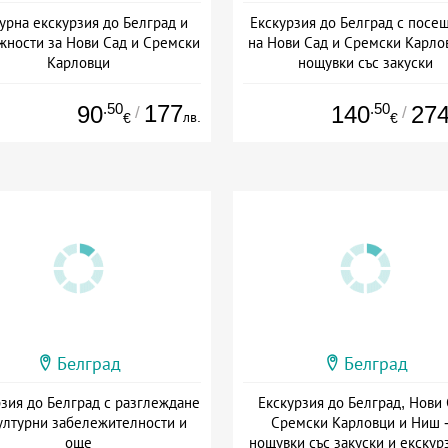
урна екскурзия до Белград и
Екскурзия до Белград с посе
жности за Нови Сад и Сремски
на Нови Сад и Сремски Карлов
Карловци
нощувки със закуски
+ закуска
+ закуска
.50
177
.50
90
140
27
/
/
лв.
€
€
Белград
Белград
зия до Белград с разглеждане
Екскурзия до Белград, Нови 
ултурни забележителности и
Сремски Карловци и Ниш -
още
нощувки със закуски и екскур