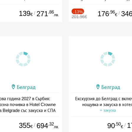
+ закуска
+ закуска
139
.86
-13%
.96
271
176
34
/
/
€
лв.
€
201.96€
Белград
Белград
ова година 2027 в Сърбия:
Екскурзия до Белград с вклю
озна почивка в Hotel Crowne
нощувка и закуска в хоте
a Belgrade със закуска и СПА
+ закуска
Дата: 30.12 - 02.01 + закуска
355
.32
.50
1
694
90
/
/
€
лв.
€