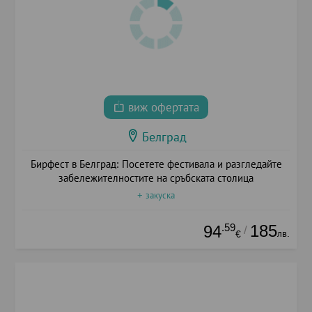
виж офертата
Белград
Бирфест в Белград: Посетете фестивала и разгледайте
забележителностите на сръбската столица
+ закуска
.59
185
94
/
лв.
€