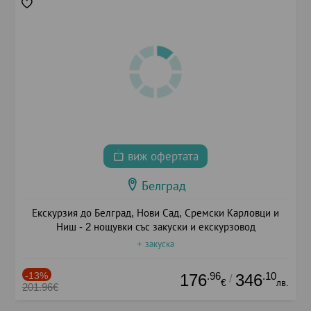
виж офертата
Белград
Екскурзия до Белград, Нови Сад, Сремски Карловци и
Ниш - 2 нощувки със закуски и екскурзовод
+ закуска
-13%
.96
.10
176
346
/
€
лв.
201.96€