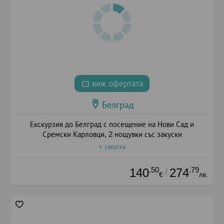
виж офертата
Белград
Екскурзия до Белград с посещение на Нови Сад и
Сремски Карловци, 2 нощувки със закуски
+ закуска
.50
.79
140
274
/
€
лв.