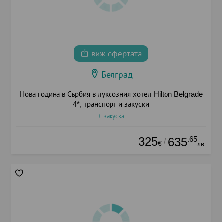
виж офертата
Белград
Нова година в Сърбия в луксозния хотел Hilton Belgrade
4*, транспорт и закуски
+ закуска
325
.65
635
/
€
лв.