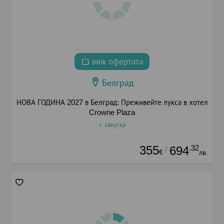
виж офертата
Белград
НОВА ГОДИНА 2027 в Белград: Преживейте лукса в хотел
Crowne Plaza
+ закуска
355
.32
694
/
€
лв.