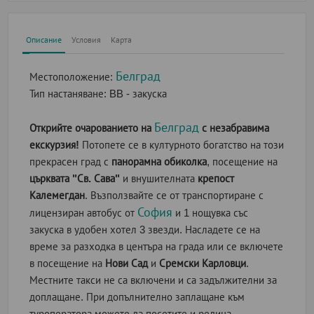
Описание
Условия
Карта
Белград
Местоположение:
Тип настаняване:
BB - закуска
Белград
Открийте очарованието на
с незабравима
екскурзия!
Потопете се в културното богатство на този
прекрасен град с
панорамна обиколка
, посещение на
църквата "Св. Сава"
и внушителната
крепост
Калемегдан
. Възползвайте се от транспортиране с
София
лицензиран автобус от
и 1 нощувка със
закуска в удобен хотел 3 звезди. Насладете се на
време за разходка в центъра на града или се включете
в посещение на
Нови Сад
и
Сремски Карловци
.
Местните такси не са включени и са задължителни за
доплащане. При допълнително заплащане към
туроператора можете да посетите и редица