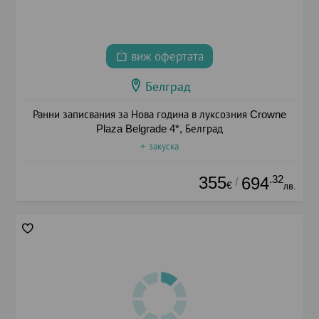
виж офертата
Белград
Ранни записвания за Нова година в луксозния Crowne
Plaza Belgrade 4*, Белград
+ закуска
355
.32
694
/
€
лв.