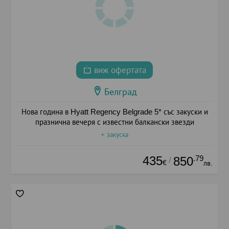
виж офертата
Белград
Нова година в Hyatt Regency Belgrade 5* със закуски и
празнична вечеря с известни балкански звезди
+ закуска
435
.79
850
/
€
лв.