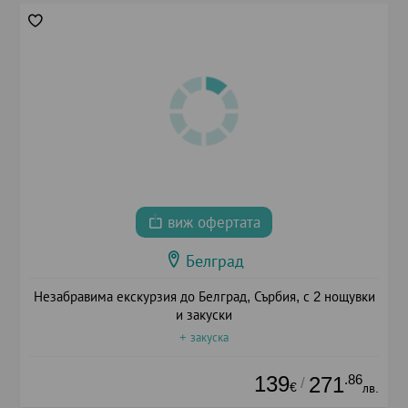
виж офертата
Белград
Незабравима екскурзия до Белград, Сърбия, с 2 нощувки
и закуски
+ закуска
139
.86
271
/
€
лв.