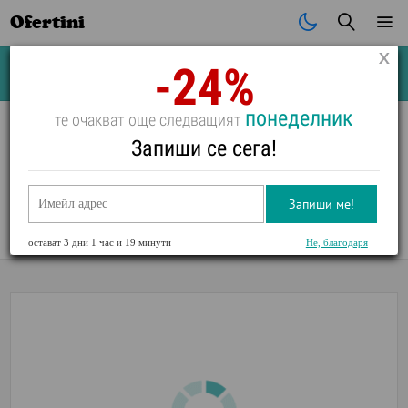
Ofertini
-24%
Почивки
Стоки
В града
Всички оферти
понеделник
те очакват още следващият
Запиши се сега!
Екскурзия до Белград с панорамна обиколка и
възможност за посещение на Нови Сад
Запиши ме!
Оценка:
0
/
5
,
0
Глас(а)
остават
3 дни 1 час и 19 минути
Не, благодаря