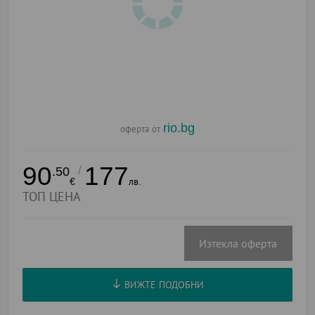
rio.bg
оферта от
90
177
/
.50
€
лв.
ТОП ЦЕНА
Изтекла оферта
ВИЖТЕ ПОДОБНИ