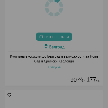
виж офертата
Белград
Културна екскурзия до Белград и възможности за Нови
Сад и Сремски Карловци
+ закуска
.50
177
90
/
лв.
€