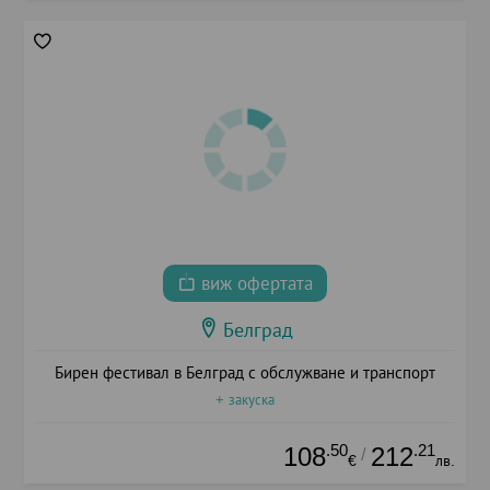
виж офертата
Белград
Бирен фестивал в Белград с обслужване и транспорт
+ закуска
.50
.21
108
212
/
€
лв.