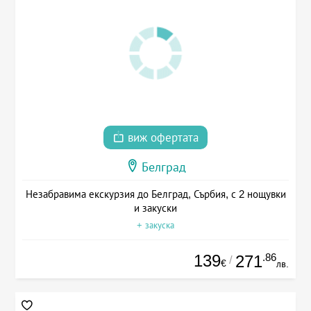
виж офертата
Белград
Незабравима екскурзия до Белград, Сърбия, с 2 нощувки
и закуски
+ закуска
139
.86
271
/
€
лв.