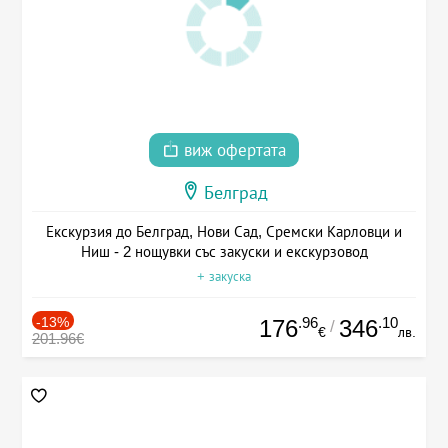
виж офертата
Белград
Екскурзия до Белград, Нови Сад, Сремски Карловци и
Ниш - 2 нощувки със закуски и екскурзовод
+ закуска
-13%
.96
.10
176
346
/
€
лв.
201.96€