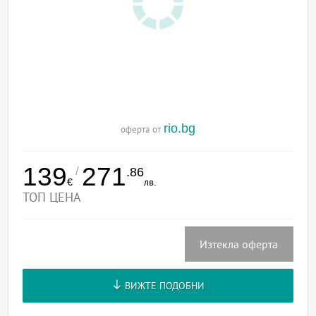
rio.bg
оферта от
139
271
/
.86
€
лв.
ТОП ЦЕНА
Изтекла оферта
ВИЖТЕ ПОДОБНИ