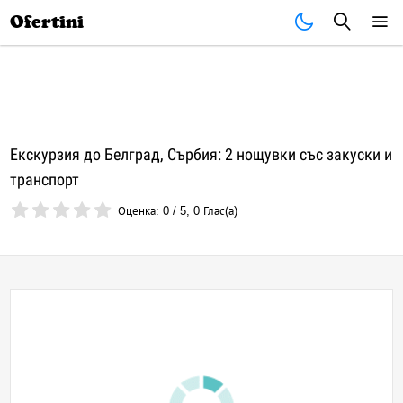
Почивки
Стоки
В града
Всички оферти
Ofertini
Екскурзия до Белград, Сърбия: 2 нощувки със закуски и
транспорт
Оценка:
0
/
5
,
0
Глас(а)