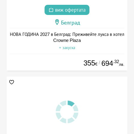
виж офертата
Белград
НОВА ГОДИНА 2027 в Белград: Преживейте лукса в хотел
Crowne Plaza
+ закуска
355
.32
694
/
€
лв.