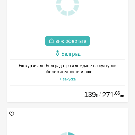
виж офертата
Белград
Екскурзия до Белград с разглеждане на културни
забележителности и още
+ закуска
139
.86
271
/
€
лв.