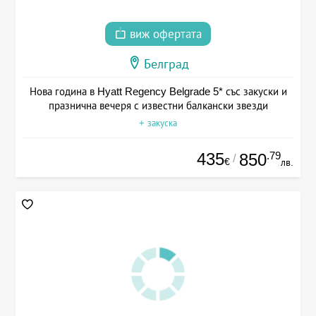
виж офертата
Белград
Нова година в Hyatt Regency Belgrade 5* със закуски и
празнична вечеря с известни балкански звезди
+ закуска
435
.79
850
/
€
лв.