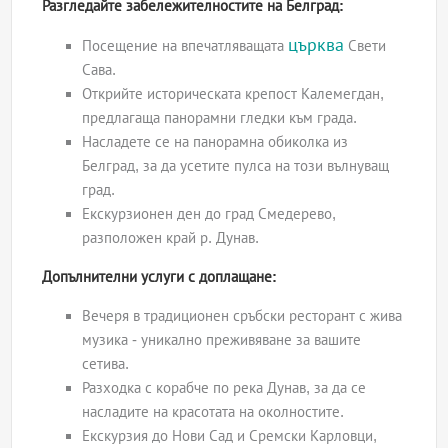
Разгледайте забележителностите на Белград:
църква
Посещение на впечатляващата
Свети
Сава.
Открийте историческата крепост Калемегдан,
предлагаща панорамни гледки към града.
Насладете се на панорамна обиколка из
Белград, за да усетите пулса на този вълнуващ
град.
Екскурзионен ден до град Смедерево,
разположен край р. Дунав.
Допълнителни услуги с доплащане:
Вечеря в традиционен сръбски ресторант с жива
музика - уникално преживяване за вашите
сетива.
Разходка с корабче по река Дунав, за да се
насладите на красотата на околностите.
Екскурзия до Нови Сад и Сремски Карловци,