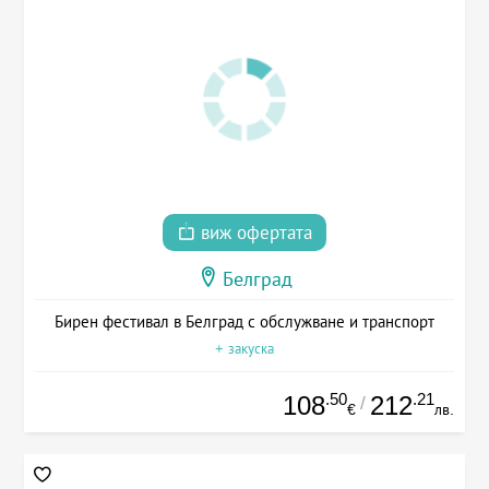
виж офертата
Белград
Бирен фестивал в Белград с обслужване и транспорт
+ закуска
.50
.21
108
212
/
€
лв.