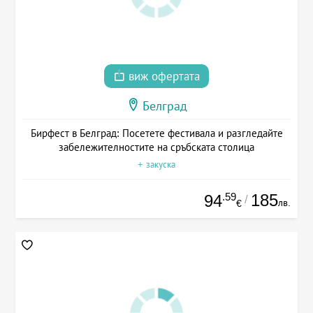
виж офертата
Белград
Бирфест в Белград: Посетете фестивала и разгледайте
забележителностите на сръбската столица
+ закуска
.59
185
94
/
лв.
€