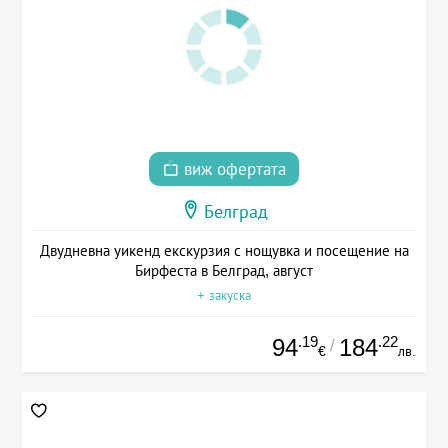
виж офертата
Белград
Двудневна уикенд екскурзия с нощувка и посещение на
Бирфеста в Белград, август
+ закуска
.19
.22
94
184
/
€
лв.