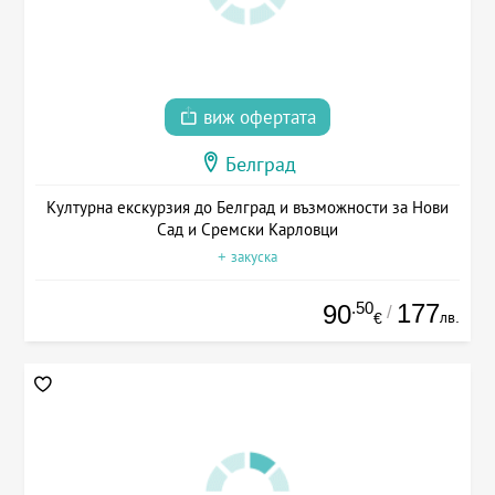
виж офертата
Белград
Културна екскурзия до Белград и възможности за Нови
Сад и Сремски Карловци
+ закуска
.50
177
90
/
лв.
€