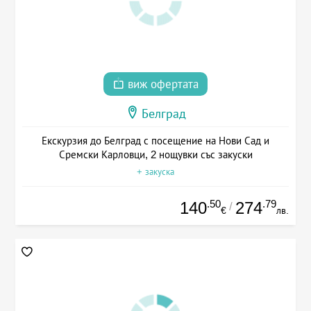
виж офертата
Белград
Екскурзия до Белград с посещение на Нови Сад и
Сремски Карловци, 2 нощувки със закуски
+ закуска
.50
.79
140
274
/
€
лв.