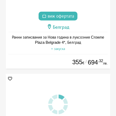
виж офертата
Белград
Ранни записвания за Нова година в луксозния Crowne
Plaza Belgrade 4*, Белград
+ закуска
355
.32
694
/
€
лв.