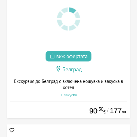
виж офертата
Белград
Екскурзия до Белград с включена нощувка и закуска в
хотел
+ закуска
.50
177
90
/
лв.
€