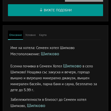
ВИЖТЕ ПОДОБНИ
Описание
Условия
Карта
Име на хотела:
Семеен хотел Шипково
Шипково
Местоположение:
Шипково
Есенна почивка в Семеен Хотел
в село
Шипково! Нощувка със закуска и вечеря, горещо
външно и вътрешно минерално джакузи, външен
минерален басейн, парна баня и сауна, безплатно за
дете до 5.99 г.
Забележителности в близост до Семеен хотел
Шипково
Шипково,