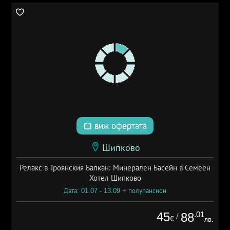
виж офертата
Шипково
Релакс в Троянския Балкан: Минерален Басейн в Семеен
Хотел Шипково
Дата: 01.07 - 13.09 + полупансион
45
.01
88
/
€
лв.