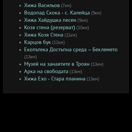
Хижа Васильов
(7км)
Водопад Скока - с. Калейца
(9км)
Хижа Хайдушка песен
(9км)
Козя стена (резерват)
(10км)
Хижа Козя Стена
(11км)
Карцов бук
(12км)
Екопътека Достъпна среда – Беклемето
(13км)
Музей на занаятите в Троян
(13км)
Арка на свободата
(13км)
Хижа Ехо - Стара планина
(13км)