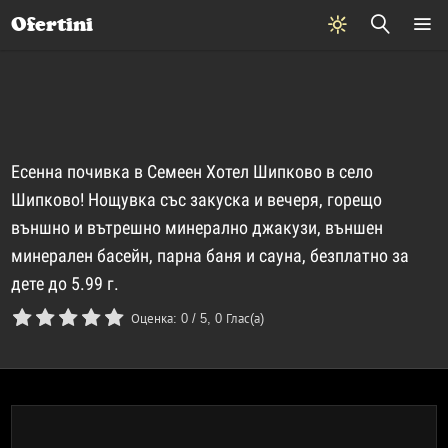
Почивки
Стоки
В града
Всички оферти
Ofertini
Есенна почивка в Семеен Хотел Шипково в село
Шипково! Нощувка със закуска и вечеря, горещо
външно и вътрешно минерално джакузи, външен
минерален басейн, парна баня и сауна, безплатно за
дете до 5.99 г.
Оценка:
0
/
5
,
0
Глас(а)