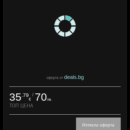
deals.bg
оферта от
35
70
/
.79
€
лв.
ТОП ЦЕНА
Изтекла оферта