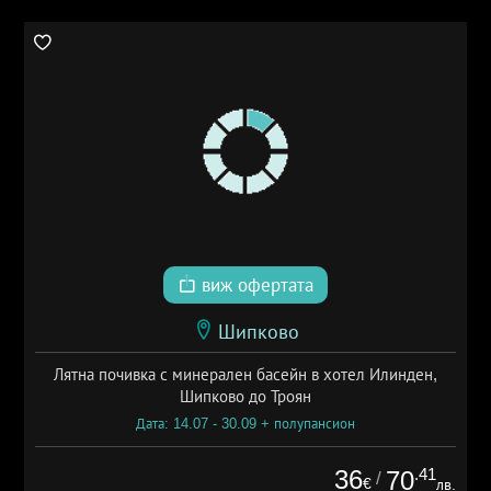
виж офертата
Шипково
Лятна почивка с минерален басейн в хотел Илинден,
Шипково до Троян
Дата: 14.07 - 30.09 + полупансион
36
.41
70
/
€
лв.