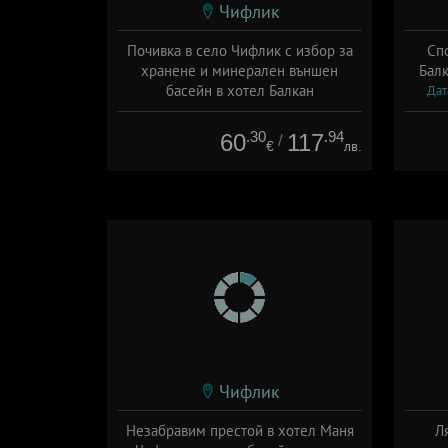
Чифлик
Почивка в село Чифлик с избор за
Спо
хранене и минерален външен
Балк
басейн в хотел Балкан
Дат
Дата: 21.07 - 31.10 + полупансион
.30
.94
60
117
/
€
лв.
Чифлик
Незабравим престой в хотел Маня
Л