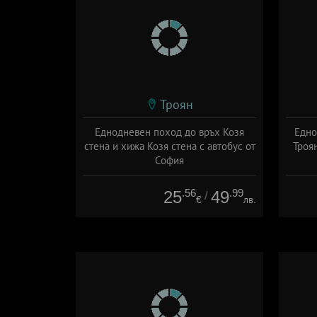
Троян
Еднодневен поход до връх Козя
Едно
стена и хижа Козя стена с автобус от
Троя
София
Дата: 19.07 - 06.09 + без храна
Да
.56
.99
25
49
/
€
лв.