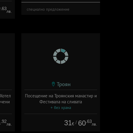
.63
7
специално предложение
лв.
Троян
 Хотел
Посещение на Троянския манастир и
ючени
Фестивала на сливата
+ без храна
ион
.92
31
.63
4
60
/
€
лв.
лв.