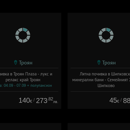
Троян
Троян
ивка в Троян Плаза - лукс и
Лятна почивка в Шипковс
релакс край Троян
минерални бани - Семейният 
Шипково
а: 04.09 - 07.09 + полупансион
Дата: 06.08 - 13.09 + полупанс
140
.82
45
273
8
/
/
€
€
лв.