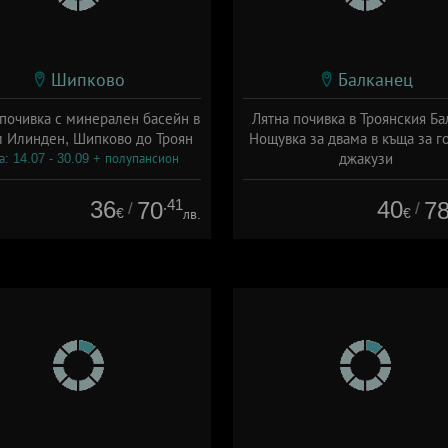
Шипково
Балканец
 почивка с минерален басейн в
Лятна почивка в Троянския Ба
л Илинден, Шипково до Троян
Нощувка за двама в къща за го
джакузи
а: 14.07 - 30.09 + полупансион
Дата: 01.06 - 30.09 + без хра
36
.41
40
70
7
/
/
€
€
лв.