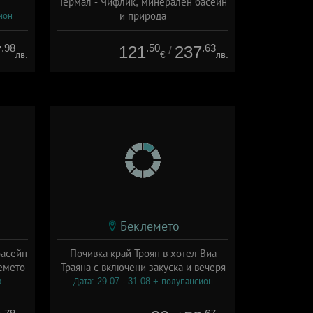
Термал - Чифлик, минерален басейн
и природа
ион
Дата: 14.09 - 22.12 + полупансион
.98
.50
.63
7
121
237
/
лв.
€
лв.
Беклемето
басейн
Почивка край Троян в хотел Виа
емето
Траяна с включени закуска и вечеря
а
Дата: 29.07 - 31.08 + полупансион