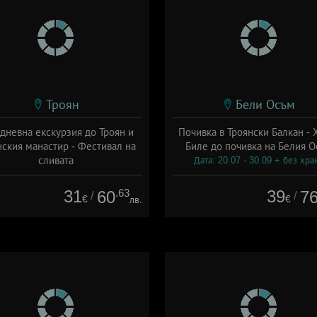
Троян
Бели Осъм
дневна екскурзия до Троян и
Почивка в Троянски Балкан - 
нския манастир - Фестивал на
Биле до почивка на Белия О
сливата
Дата: 20.07 - 30.09 + без хра
та: 19.09 - 19.09 + без храна
31
.63
39
60
7
/
/
€
€
лв.