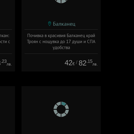
Балканец
лкан:
Почивка в красивия Балканец край
сти с
Троян с нощувка до 17 души и СПА
удобства
на
+ без храна
.23
42
.15
8
82
/
€
лв.
лв.