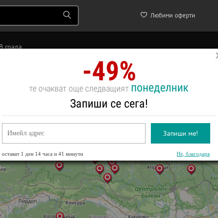
Любими оферти
В града
-49%
понеделник
те очакват още следващият
Запиши се сега!
Запиши ме!
остават
1 ден 14 часа и 41 минути
Не, благодаря