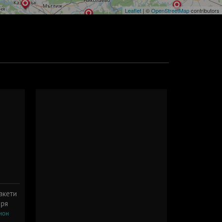
Leaflet
| ©
OpenStreetMap
contributors
акети
еря
ион