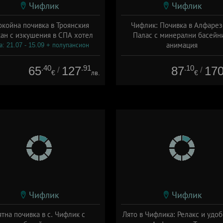
Чифлик
Чифлик
койна почивка в Троянския
Чифлик: Почивка в Алфарез
ан с изкушения в СПА хотел
Палас с минерални басейн
анимация
а: 21.07 - 15.09 + полупансион
Дата: 01.04 - 22.12 + полупанс
.40
.91
.10
65
127
87
17
/
/
€
лв.
€
Чифлик
Чифлик
ятна почивка в с. Чифлик с
Лято в Чифлика: Релакс и удоб