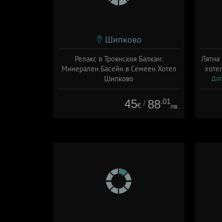
Шипково
Релакс в Троянския Балкан:
Лятна
Минерален Басейн в Семеен Хотел
хоте
Шипково
Дат
Дата: 01.07 - 13.09 + полупансион
45
.01
88
/
€
лв.