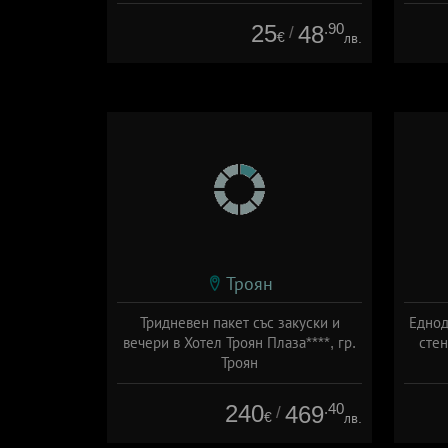
25
.90
48
/
€
лв.
Троян
Тридневен пакет със закуски и
Еднод
вечери в Хотел Троян Плаза****, гр.
стен
Троян
Дата: 18.09 - 22.09 + полупансион
240
.40
469
/
€
лв.