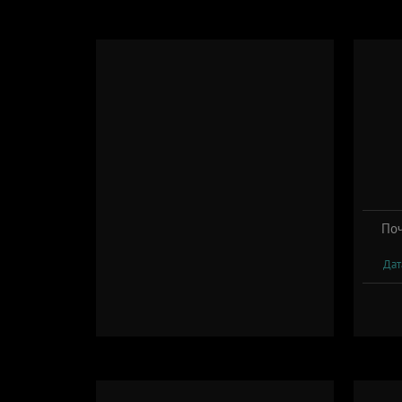
Поч
Дат