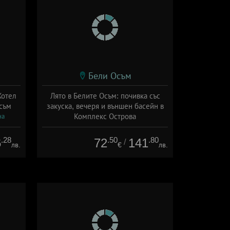
Бели Осъм
Хотел
Лято в Белите Осъм: почивка със
съм
закуска, вечеря и външен басейн в
Комплекс Острова
на
Дата: 01.08 - 15.09 + полупансион
.28
.50
.80
6
72
141
/
лв.
€
лв.