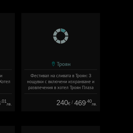
Троян
ки
Фестивал на сливата в Троян: 3
Хотел
нощувки с включени изхранване и
развлечения в хотел Троян Плаза
ион
Дата: 18.09 - 22.09 + полупансион
.01
240
.40
8
469
/
€
лв.
лв.