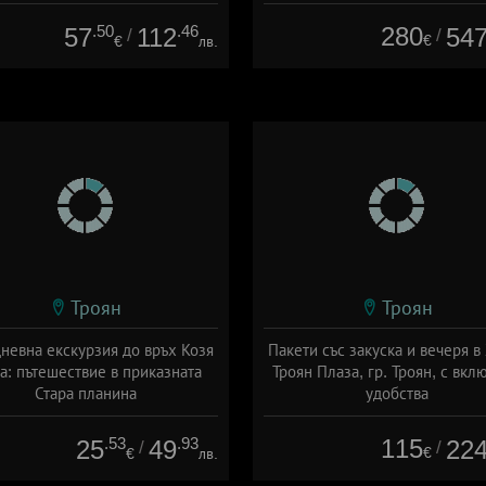
.50
.46
280
57
112
54
/
/
€
€
лв.
Троян
Троян
невна екскурзия до връх Козя
Пакети със закуска и вечеря в
а: пътешествие в приказната
Троян Плаза, гр. Троян, с вкл
Стара планина
удобства
+ без храна
Дата: 01.07 - 31.08 + полупанс
.53
.93
115
25
49
22
/
/
€
€
лв.