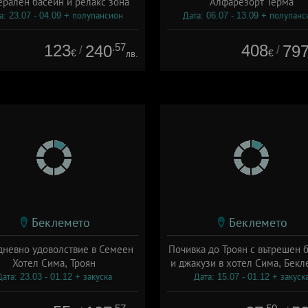
рален басейн и релакс зона
Алфарезорт Терма
а: 23.07 - 04.09 + полупансион
Дата: 06.07 - 13.09 + полупанс
123
.57
408
240
79
/
/
€
€
лв.
Беклемето
Беклемето
дневно удоволствие в Семеен
Почивка до Троян с вътрешен 
Хотел Сима, Троян
и джакузи в хотел Сима, Бекл
Дата: 23.03 - 01.12 + закуска
Дата: 15.07 - 01.12 + закуск