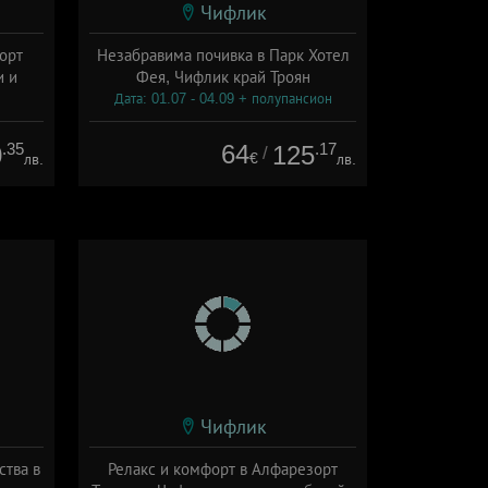
Чифлик
орт
Незабравима почивка в Парк Хотел
и и
Фея, Чифлик край Троян
Дата: 01.07 - 04.09 + полупансион
ион
.35
64
.17
0
125
/
€
лв.
лв.
Чифлик
ства в
Релакс и комфорт в Алфарезорт