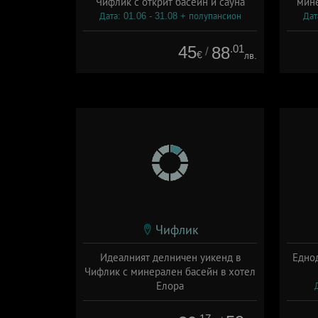
Чифлик с открит басейн и сауна
мине
Дата: 01.06 - 31.08 + полупансион
Дат
45
.01
88
/
€
лв.
Чифлик
Идеалният делничен уикенд в
Едно
Чифлик с минерален басейн в хотел
Елора
Дата: 27.07 - 31.08 + без храна