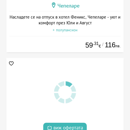
Чепеларе
Насладете се на отпуск в хотел Феникс, Чепеларе - уют и
комфорт през Юли и Август
+ полупансион
.31
116
59
/
лв.
€
виж офертата