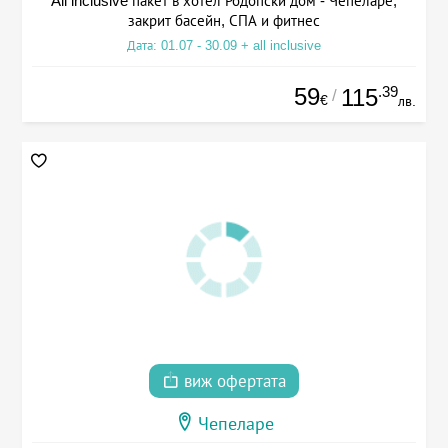
All inclusive пакет в хотел Родопски дом - Чепеларе,
закрит басейн, СПА и фитнес
Дата: 01.07 - 30.09 + all inclusive
59
.39
115
/
€
лв.
виж офертата
Чепеларе