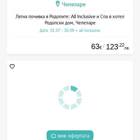
Чепеларе
Лятна почивка в Родопите: All Inclusive и Спа в хотел
Родопски дом, Чепеларе
Дата: 01.07 - 30.09 + all inclusive
63
.22
123
/
€
лв.
виж офертата