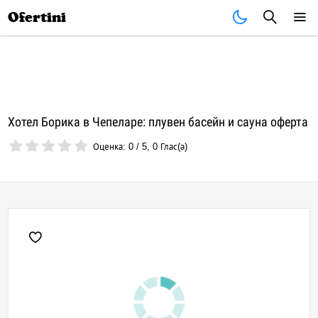
Почивки
Стоки
В града
Всички оферти
Ofertini
Хотел Борика в Чепеларе: плувен басейн и сауна оферта
Оценка:
0
/
5
,
0
Глас(а)