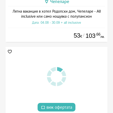
Чепеларе
Лятна ваканция в хотел Родопски дом, Чепеларе - All
inclusive или само нощувка с полупансион
Дата: 04.08 - 30.09 + all inclusive
53
.66
103
/
€
лв.
виж офертата