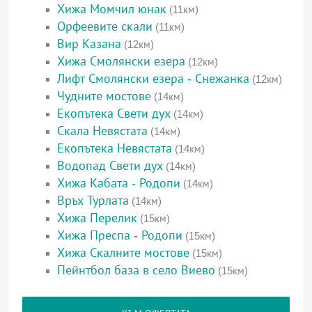
Хижа Момчил юнак
(11км)
Орфеевите скали
(11км)
Вир Казана
(12км)
Хижа Смолянски езера
(12км)
Лифт Смолянски езера - Снежанка
(12км)
Чудните мостове
(14км)
Екопътека Свети дух
(14км)
Скала Невястата
(14км)
Екопътека Невястата
(14км)
Водопад Свети дух
(14км)
Хижа Кабата - Родопи
(14км)
Връх Турлата
(14км)
Хижа Перелик
(15км)
Хижа Преспа - Родопи
(15км)
Хижа Скалните мостове
(15км)
Пейнтбол база в село Виево
(15км)