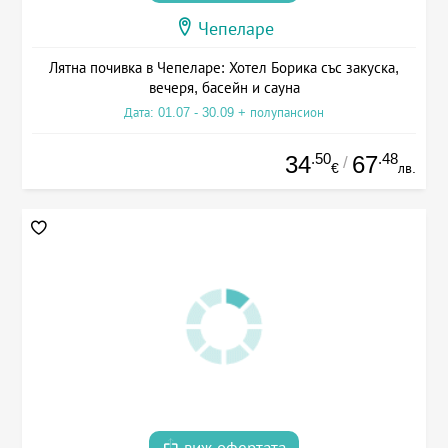
Чепеларе
Лятна почивка в Чепеларе: Хотел Борика със закуска,
вечеря, басейн и сауна
Дата: 01.07 - 30.09 + полупансион
.50
.48
34
67
/
€
лв.