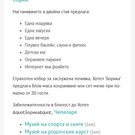
Настаняването в двойна стая предлага:
Една нощувка
Една закуска
Една вечеря
Плувен басейн, сауна и фитнес
Детски кът
Охраняем паркинг
Интернет във фоайето
Страхотен избор за заслужена почивка, Хотел 'Борика'
предлага блок-маса изхранване или сет меню при по-
малко от 20 гости.
Забележителности в близост до Хотел
Чепеларе
&quot;Борика&quot;,
Музей на спорта и ските
(1км)
Музей на родопския карст
(1км)