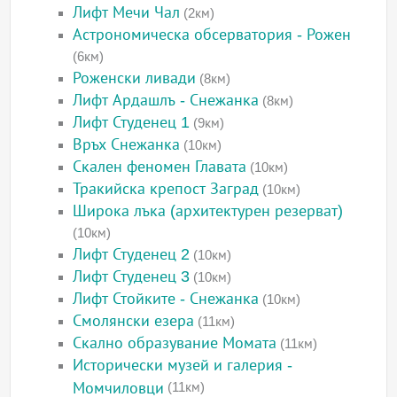
Лифт Мечи Чал
(2км)
Астрономическа обсерватория - Рожен
(6км)
Роженски ливади
(8км)
Лифт Ардашлъ - Снежанка
(8км)
Лифт Студенец 1
(9км)
Връх Снежанка
(10км)
Скален феномен Главата
(10км)
Тракийска крепост Заград
(10км)
Широка лъка (архитектурен резерват)
(10км)
Лифт Студенец 2
(10км)
Лифт Студенец 3
(10км)
Лифт Стойките - Снежанка
(10км)
Смолянски езера
(11км)
Скално образувание Момата
(11км)
Исторически музей и галерия -
Момчиловци
(11км)