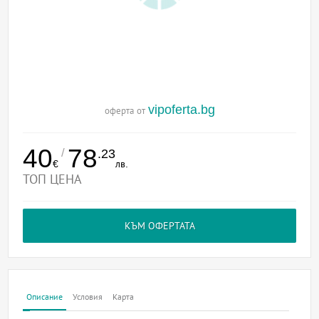
vipoferta.bg
оферта от
40
78
/
.23
€
лв.
ТОП ЦЕНА
КЪМ ОФЕРТАТА
Описание
Условия
Карта