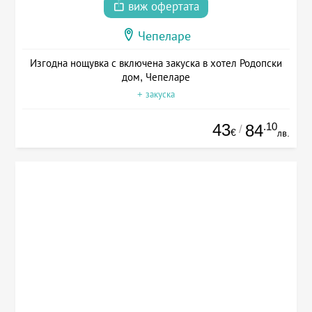
виж офертата
Чепеларе
Изгодна нощувка с включена закуска в хотел Родопски
дом, Чепеларе
+ закуска
43
.10
84
/
€
лв.