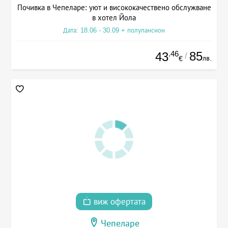
Почивка в Чепеларе: уют и висококачествено обслужване
в хотел Йола
Дата: 18.06 - 30.09 + полупансион
.46
85
43
/
лв.
€
виж офертата
Чепеларе