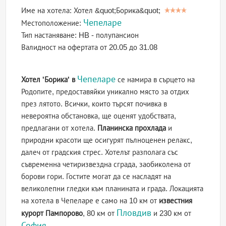
Име на хотела:
Хотел &quot;Борика&quot;
Чепеларе
Местоположение:
Тип настаняване:
HB - полупансион
Валидност на офертата
от 20.05 до 31.08
Чепеларе
Хотел 'Борика' в
се намира в сърцето на
Родопите, предоставяйки уникално място за отдих
през лятото. Всички, които търсят почивка в
невероятна обстановка, ще оценят удобствата,
предлагани от хотела.
Планинска прохлада
и
природни красоти ще осигурят пълноценен релакс,
далеч от градския стрес. Хотелът разполага със
съвременна четиризвездна сграда, заобиколена от
борови гори. Гостите могат да се насладят на
великолепни гледки към планината и града. Локацията
на хотела в Чепеларе е само на 10 км от
известния
Пловдив
курорт Пампорово
, 80 км от
и 230 км от
София
.