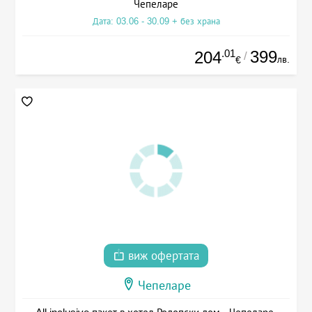
Чепеларе
Дата: 03.06 - 30.09 + без храна
.01
399
204
/
лв.
€
виж офертата
Чепеларе