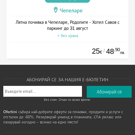
Чепеларе
Лятна почивка в Чепеларе, Родопите - Хотел Савов с
паркинг до 31 август
+ без храна
25
.90
48
/
€
лв.
АБОНИРАЙ СЕ ЗА НАШИЯ Е-БЮЛЕТИН
Без спам. Отказ по всяко време.
Ofertini
събира най-добрите оферти за почивки, продукти и услуги с
отстъпки до -60%. Резервирай уикенд в планината, СПА релакс или
пазарувай изгодно – всичко на едно място!