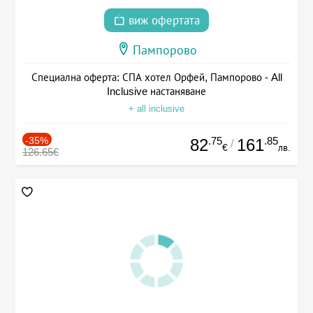
виж офертата
Пампорово
Специална оферта: СПА хотел Орфей, Пампорово - All
Inclusive настаняване
+ all inclusive
-35%
.75
.85
82
161
/
€
лв.
126.65€