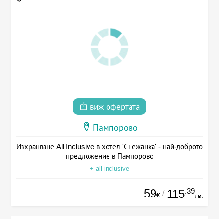
виж офертата
Пампорово
Изхранване All Inclusive в хотел 'Снежанка' - най-доброто
предложение в Пампорово
+ all inclusive
59
.39
115
/
€
лв.