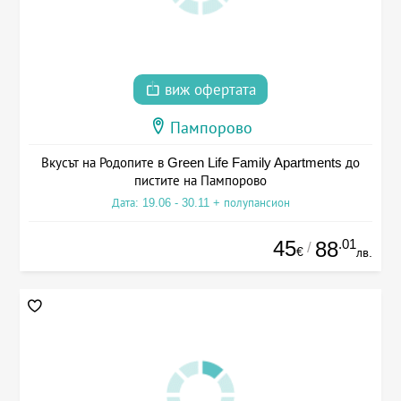
виж офертата
Пампорово
Вкусът на Родопите в Green Life Family Apartments до
пистите на Пампорово
Дата: 19.06 - 30.11 + полупансион
45
.01
88
/
€
лв.