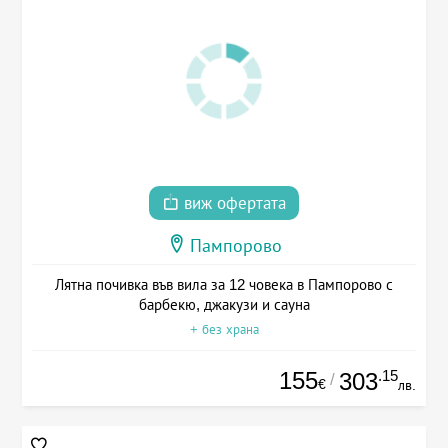
виж офертата
Пампорово
Лятна почивка във вила за 12 човека в Пампорово с
барбекю, джакузи и сауна
+ без храна
155
.15
303
/
€
лв.