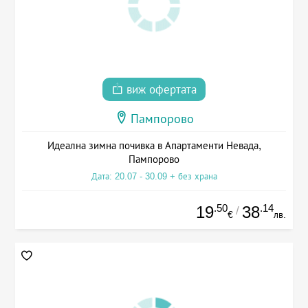
виж офертата
Пампорово
Идеална зимна почивка в Апартаменти Невада,
Пампорово
Дата: 20.07 - 30.09 + без храна
.50
.14
19
38
/
€
лв.