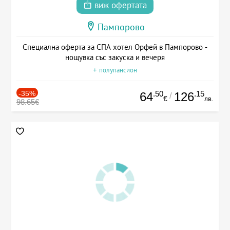
виж офертата
Пампорово
Специална оферта за СПА хотел Орфей в Пампорово -
нощувка със закуска и вечеря
+ полупансион
-35%
.50
.15
64
126
/
€
лв.
98.65€