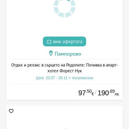
виж офертата
Пампорово
Отдих и релакс в сърцето на Родопите: Почивка в апарт-
хотел Форест Нук
Дата: 20.07 - 30.11 + полупансион
.50
.69
97
190
/
€
лв.