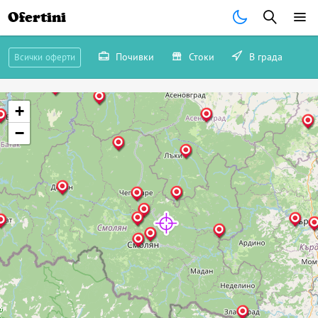
Ofertini
Почивки
Стоки
В града
Всички оферти
+
−