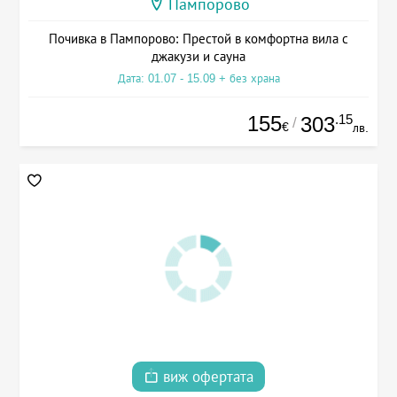
Пампорово
Почивка в Пампорово: Престой в комфортна вила с
джакузи и сауна
Дата: 01.07 - 15.09 + без храна
155
.15
303
/
€
лв.
виж офертата