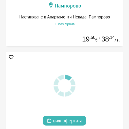
Пампорово
Настаняване в Апартаменти Невада, Пампорово
+ без храна
.50
.14
19
38
/
€
лв.
виж офертата