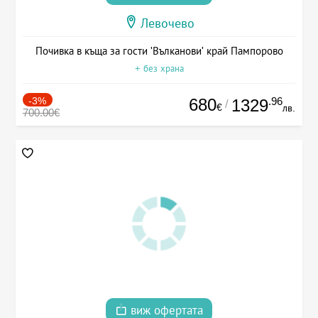
Левочево
Почивка в къща за гости 'Вълканови' край Пампорово
+ без храна
-3%
680
.96
1329
/
€
лв.
700.00€
виж офертата