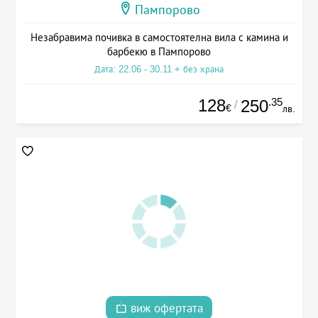
Пампорово
Незабравима почивка в самостоятелна вила с камина и
барбекю в Пампорово
Дата: 22.06 - 30.11 + без храна
128
.35
250
/
€
лв.
виж офертата