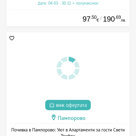
Дата: 04.03 - 30.11 + полупансион
.50
.69
97
190
/
€
лв.
виж офертата
Пампорово
Почивка в Пампорово: Уют в Апартаменти за гости Свети
Трифон