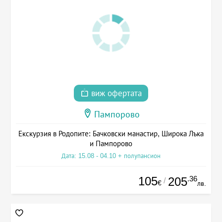
виж офертата
Пампорово
Екскурзия в Родопите: Бачковски манастир, Широка Лъка
и Пампорово
Дата: 15.08 - 04.10 + полупансион
105
.36
205
/
€
лв.