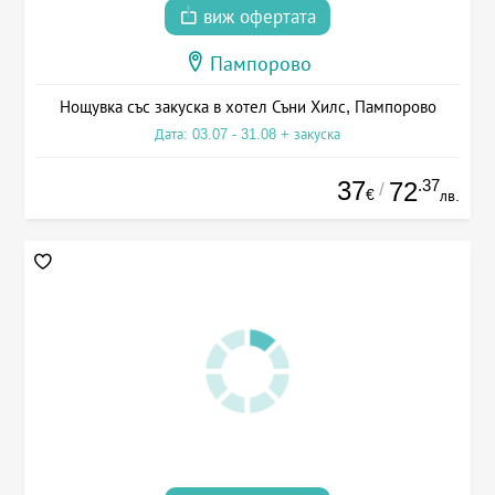
виж офертата
Пампорово
Нощувка със закуска в хотел Съни Хилс, Пампорово
Дата: 03.07 - 31.08 + закуска
37
.37
72
/
€
лв.