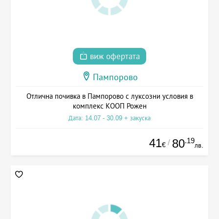
виж офертата
Пампорово
Отлична почивка в Пампорово с луксозни условия в
комплекс КООП Рожен
Дата: 14.07 - 30.09 + закуска
41
.19
80
/
€
лв.