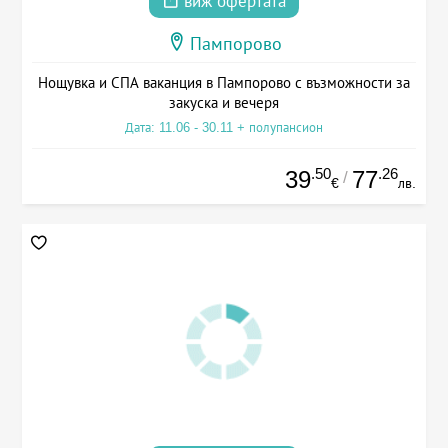
виж офертата
Пампорово
Нощувка и СПА ваканция в Пампорово с възможности за
закуска и вечеря
Дата: 11.06 - 30.11 + полупансион
.50
.26
39
77
/
€
лв.