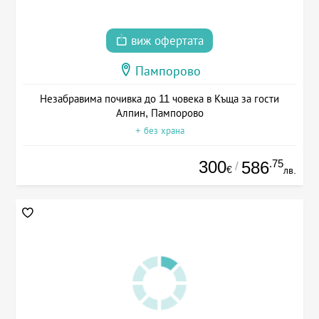
виж офертата
Пампорово
Незабравима почивка до 11 човека в Къща за гости
Алпин, Пампорово
+ без храна
300
.75
586
/
€
лв.