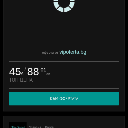
vipoferta.bg
оферта от
45
88
/
.01
€
лв.
ТОП ЦЕНА
КЪМ ОФЕРТАТА
Описание
Условия
Карта