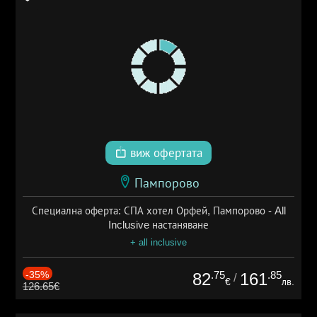
виж офертата
Пампорово
Специална оферта: СПА хотел Орфей, Пампорово - All
Inclusive настаняване
+ all inclusive
-35%
.75
.85
82
161
/
€
лв.
126.65€