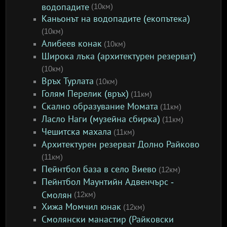
водопадите
(10км)
Каньонът на водопадите (екопътека)
(10км)
Алибеев конак
(10км)
Широка лъка (архитектурен резерват)
(10км)
Връх Турлата
(10км)
Голям Перелик (връх)
(11км)
Скално образувание Момата
(11км)
Ласло Наги (музейна сбирка)
(11км)
Чешитска махала
(11км)
Архитектурен резерват Долно Райково
(11км)
Пейнтбол база в село Виево
(12км)
Пейнтбол Маунтийн Адвенчърс -
Смолян
(12км)
Хижа Момчил юнак
(12км)
Смолянски манастир (Райковски