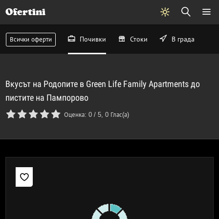
Ofertini
Почивки
Стоки
В града
Всички оферти
Вкусът на Родопите в Green Life Family Apartments до
пистите на Пампорово
Оценка:
0
/
5
,
0
Глас(а)