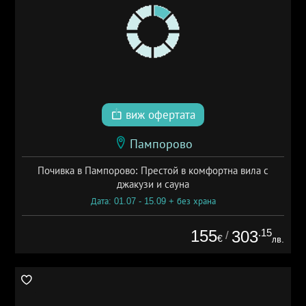
виж офертата
Пампорово
Почивка в Пампорово: Престой в комфортна вила с
джакузи и сауна
Дата: 01.07 - 15.09 + без храна
155
.15
303
/
€
лв.