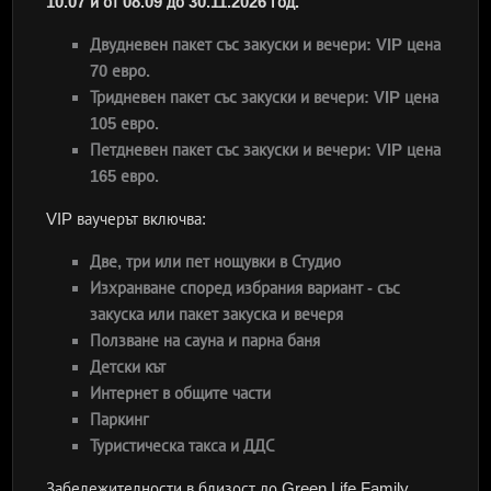
10.07 и от 08.09 до 30.11.2026 год.
Двудневен пакет със закуски и вечери: VIP цена
70 евро.
Тридневен пакет със закуски и вечери: VIP цена
105 евро.
Петдневен пакет със закуски и вечери: VIP цена
165 евро.
VIP ваучерът включва:
Две, три или пет нощувки в Студио
Изхранване според избрания вариант - със
закуска или пакет закуска и вечеря
Ползване на сауна и парна баня
Детски кът
Интернет в общите части
Паркинг
Туристическа такса и ДДС
Забележителности в близост до Green Life Family