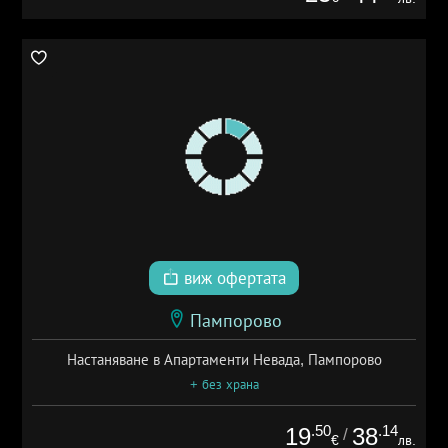
виж офертата
Пампорово
Настаняване в Апартаменти Невада, Пампорово
+ без храна
.50
.14
19
38
/
€
лв.