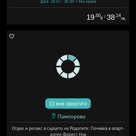
Дата: 20.07 - 30.09 + без храна
.50
.14
19
38
/
€
лв.
виж офертата
Пампорово
Отдих и релакс в сърцето на Родопите: Почивка в апарт-
хотел Форест Нук