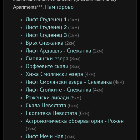
Пампорово
Apartments***,
Лифт Студенец 1
(1км)
Лифт Студенец 2
(1км)
Лифт Студенец 3
(1км)
Връх Снежанка
(2км)
Лифт Ардашлъ - Снежанка
(2км)
Смолянски езера
(3км)
Орфеевите скали
(3км)
Хижа Смолянски езера
(4км)
Лифт Смолянски езера - Снежанка
(4км)
Лифт Стойките - Снежанка
(4км)
Роженски ливади
(5км)
Скала Невястата
(6км)
Екопътека Невястата
(6км)
Астрономическа обсерватория - Рожен
(7км)
Лифт Мечи Чал
(7км)