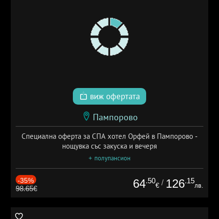
виж офертата
Пампорово
Специална оферта за СПА хотел Орфей в Пампорово -
нощувка със закуска и вечеря
+ полупансион
-35%
.50
.15
64
126
/
€
лв.
98.65€