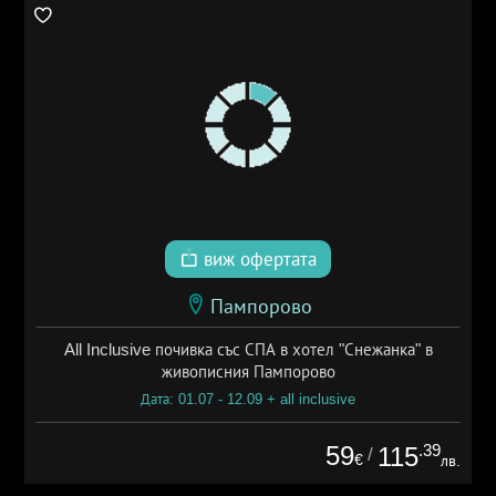
виж офертата
Пампорово
All Inclusive почивка със СПА в хотел "Снежанка" в
живописния Пампорово
Дата: 01.07 - 12.09 + all inclusive
59
.39
115
/
€
лв.