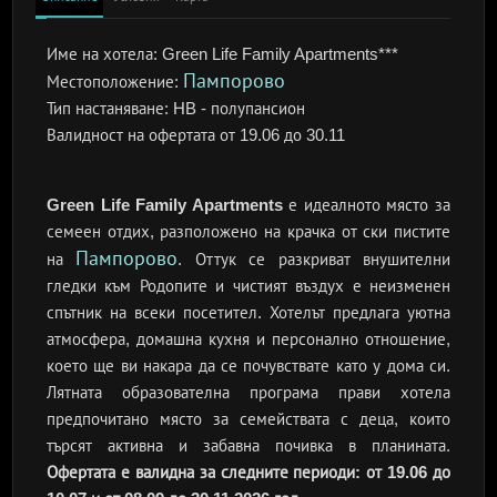
Име на хотела:
Green Life Family Apartments***
Пампорово
Местоположение:
Тип настаняване:
HB - полупансион
Валидност на офертата
от 19.06 до 30.11
Green Life Family Apartments
е идеалното място за
семеен отдих, разположено на крачка от ски пистите
Пампорово
на
. Оттук се разкриват внушителни
гледки към Родопите и чистият въздух е неизменен
спътник на всеки посетител. Хотелът предлага уютна
атмосфера, домашна кухня и персонално отношение,
което ще ви накара да се почувствате като у дома си.
Лятната образователна програма прави хотела
предпочитано място за семействата с деца, които
търсят активна и забавна почивка в планината.
Офертата е валидна за следните периоди: от 19.06 до