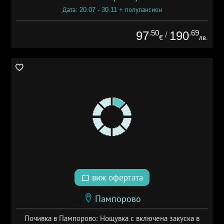
Дата: 20.07 - 30.11 + полупансион
.50
.69
97
190
/
€
лв.
виж офертата
Пампорово
Почивка в Пампорово: Нощувка с включена закуска в