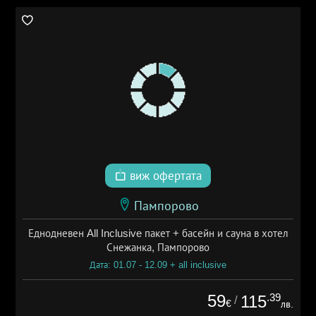
виж офертата
Пампорово
Еднодневен All Inclusive пакет + басейн и сауна в хотел
Снежанка, Пампорово
Дата: 01.07 - 12.09 + all inclusive
59
.39
115
/
€
лв.