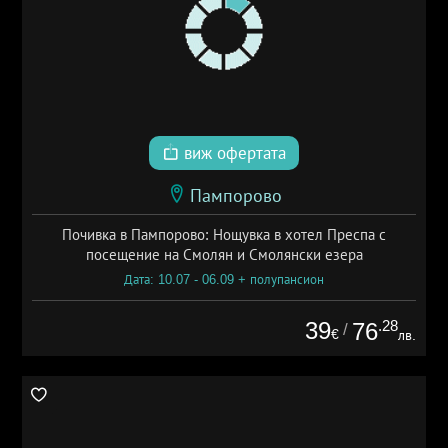
виж офертата
Пампорово
Почивка в Пампорово: Нощувка в хотел Преспа с
посещение на Смолян и Смолянски езера
Дата: 10.07 - 06.09 + полупансион
39
.28
76
/
€
лв.