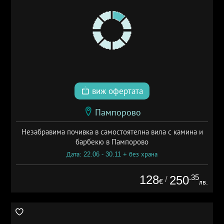
виж офертата
Пампорово
Незабравима почивка в самостоятелна вила с камина и
барбекю в Пампорово
Дата: 22.06 - 30.11 + без храна
128
.35
250
/
€
лв.