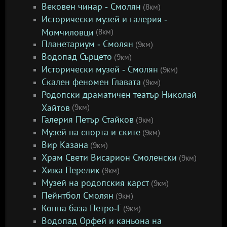
Вековен чинар - Смолян
(8км)
Исторически музей и галерия -
Момчиловци
(8км)
Планетариум - Смолян
(9км)
Водопад Сърцето
(9км)
Исторически музей - Смолян
(9км)
Скален феномен Главата
(9км)
Родопски драматичен театър Николай
Хайтов
(9км)
Галерия Петър Стайков
(9км)
Музей на спорта и ските
(9км)
Вир Казана
(9км)
Храм Свети Висарион Смоленски
(9км)
Хижа Перелик
(9км)
Музей на родопския карст
(9км)
Пейнтбол Смолян
(9км)
Конна база Петро-Г
(9км)
Водопад Орфей и каньона на