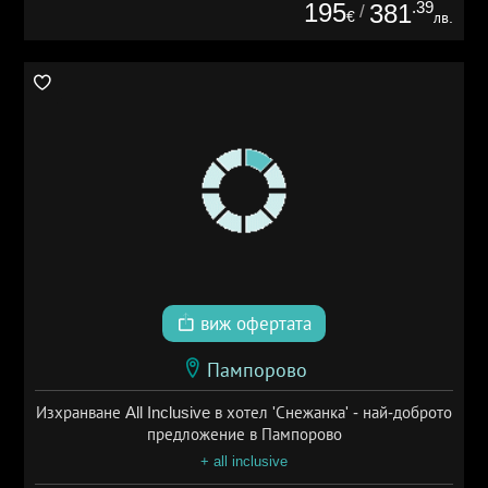
195
.39
381
/
€
лв.
виж офертата
Пампорово
Изхранване All Inclusive в хотел 'Снежанка' - най-доброто
предложение в Пампорово
+ all inclusive