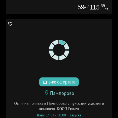
59
.39
115
/
€
лв.
виж офертата
Пампорово
Отлична почивка в Пампорово с луксозни условия в
комплекс КООП Рожен
Дата: 14.07 - 30.09 + закуска