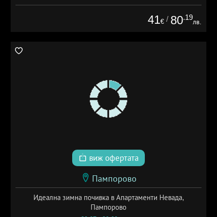
41
.19
80
/
€
лв.
виж офертата
Пампорово
Идеална зимна почивка в Апартаменти Невада,
Пампорово