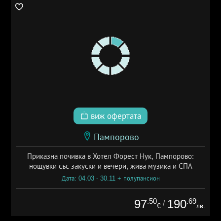
виж офертата
Пампорово
Приказна почивка в Хотел Форест Нук, Пампорово:
нощувки със закуски и вечери, жива музика и СПА
Дата: 04.03 - 30.11 + полупансион
.50
.69
97
190
/
€
лв.