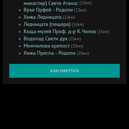
манастир) Свети Атанас
(13км)
Връх Орфей - Родопи
(13км)
Хижа Ледницата
(13км)
Ледницата (пещера)
(14км)
Къща-музей Проф. д-р К.Чилов
(15км)
Водопад Свети дух
(15км)
Момчилова крепост
(15км)
Хижа Преспа - Родопи
(15км)
КЪМ ОФЕРТАТА