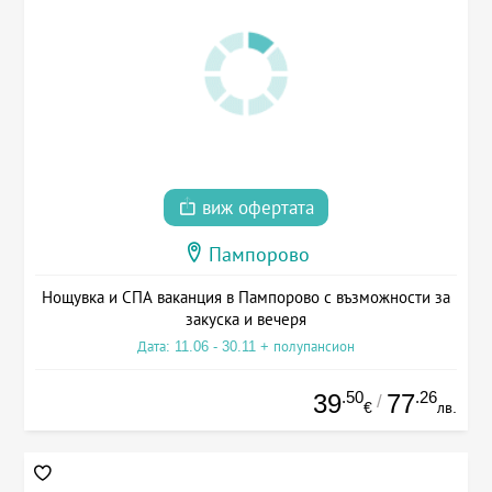
виж офертата
Пампорово
Нощувка и СПА ваканция в Пампорово с възможности за
закуска и вечеря
Дата: 11.06 - 30.11 + полупансион
.50
.26
39
77
/
€
лв.