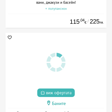
вани, джакузи и басейн!
+ полупансион
.04
225
115
/
лв.
€
виж офертата
Баните