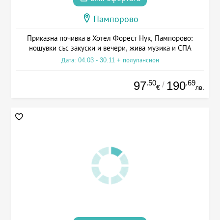
Пампорово
Приказна почивка в Хотел Форест Нук, Пампорово:
нощувки със закуски и вечери, жива музика и СПА
Дата: 04.03 - 30.11 + полупансион
.50
.69
97
190
/
€
лв.