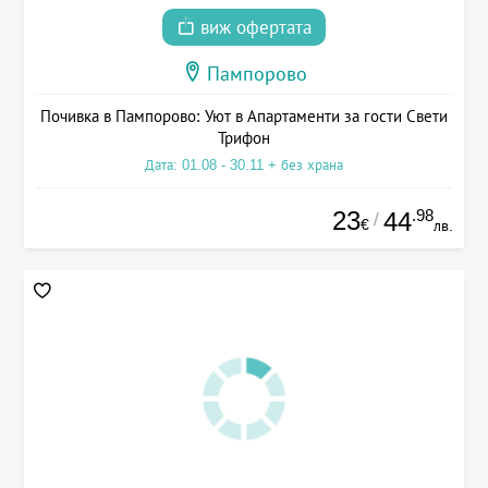
виж офертата
Пампорово
Почивка в Пампорово: Уют в Апартаменти за гости Свети
Трифон
Дата: 01.08 - 30.11 + без храна
23
.98
44
/
€
лв.