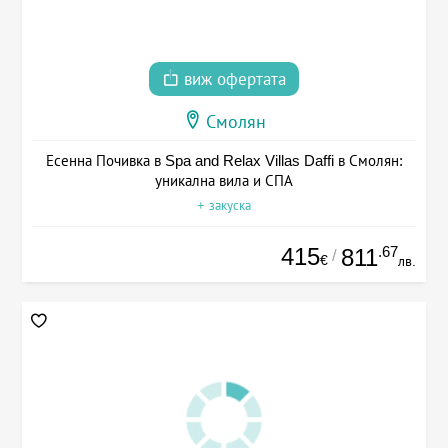
виж офертата
Смолян
Есенна Почивка в Spa and Relax Villas Daffi в Смолян:
уникална вила и СПА
+ закуска
415
.67
811
/
€
лв.