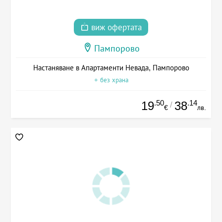
виж офертата
Пампорово
Настаняване в Апартаменти Невада, Пампорово
+ без храна
.50
.14
19
38
/
€
лв.