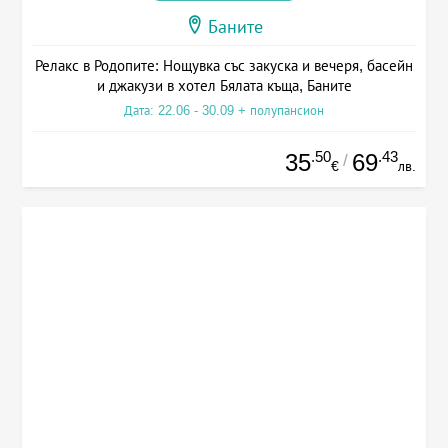
Баните
Релакс в Родопите: Нощувка със закуска и вечеря, басейн
и джакузи в хотел Бялата къща, Баните
Дата: 22.06 - 30.09 + полупансион
.50
.43
35
69
/
€
лв.