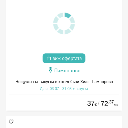
виж офертата
Пампорово
Нощувка със закуска в хотел Съни Хилс, Пампорово
Дата: 03.07 - 31.08 + закуска
37
.37
72
/
€
лв.