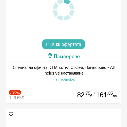
виж офертата
Пампорово
Специална оферта: СПА хотел Орфей, Пампорово - All
Inclusive настаняване
+ all inclusive
-35%
.75
.85
82
161
/
€
лв.
126.65€