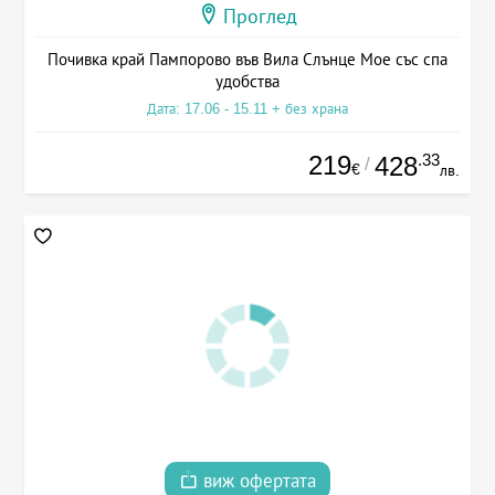
Проглед
Почивка край Пампорово във Вила Слънце Мое със спа
удобства
Дата: 17.06 - 15.11 + без храна
219
.33
428
/
€
лв.
виж офертата