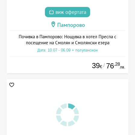
виж офертата
Пампорово
Почивка в Пампорово: Нощувка в хотел Преспа с
посещение на Смолян и Смолянски езера
Дата: 10.07 - 06.09 + полупансион
39
.28
76
/
€
лв.