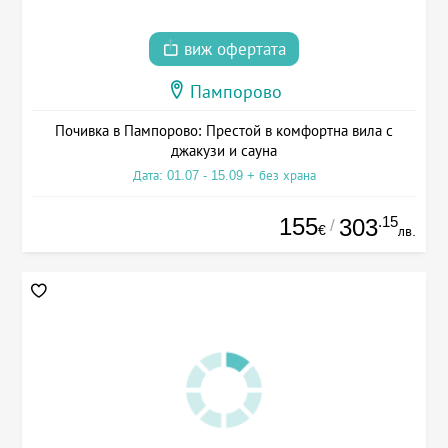
виж офертата
Пампорово
Почивка в Пампорово: Престой в комфортна вила с
джакузи и сауна
Дата: 01.07 - 15.09 + без храна
155
.15
303
/
€
лв.