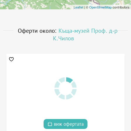
Leaflet
| ©
OpenStreetMap
contributors
Оферти около:
Къща-музей Проф. д-р
К.Чилов
виж офертата