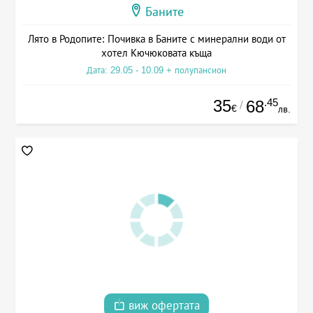
Баните
Лято в Родопите: Почивка в Баните с минерални води от
хотел Кючюковата къща
Дата: 29.05 - 10.09 + полупансион
35
.45
68
/
€
лв.
виж офертата