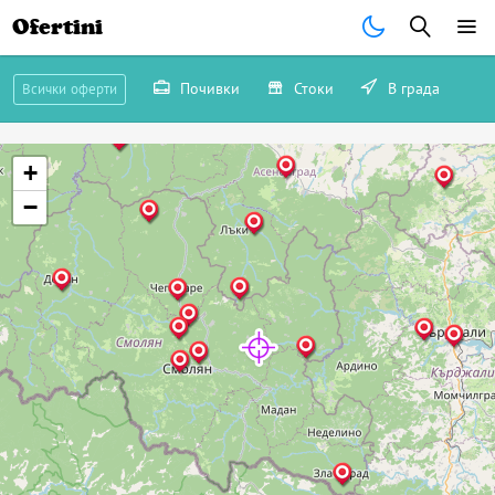
Ofertini
Почивки
Стоки
В града
Всички оферти
+
−