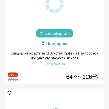
виж офертата
Пампорово
Специална оферта за СПА хотел Орфей в Пампорово -
нощувка със закуска и вечеря
+ полупансион
-35%
.50
.15
64
126
/
€
лв.
98.65€