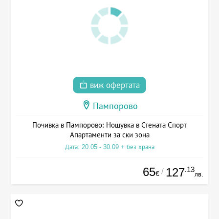
виж офертата
Пампорово
Почивка в Пампорово: Нощувка в Стената Спорт
Апартаменти за ски зона
Дата: 20.05 - 30.09 + без храна
65
.13
127
/
€
лв.