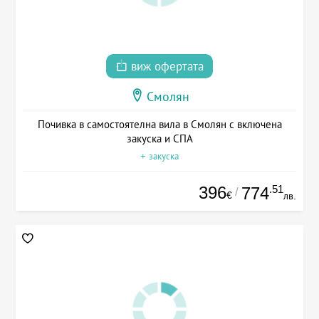
виж офертата
Смолян
Почивка в самостоятелна вила в Смолян с включена
закуска и СПА
+ закуска
396
.51
774
/
€
лв.