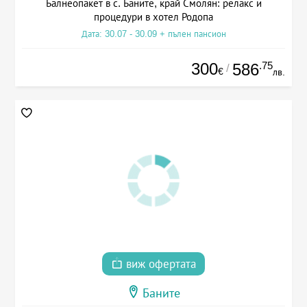
Балнеопакет в с. Баните, край Смолян: релакс и
процедури в хотел Родопа
Дата: 30.07 - 30.09 + пълен пансион
300
.75
586
/
€
лв.
виж офертата
Баните