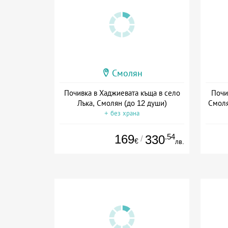
Смолян
Почивка в Хаджиевата къща в село
Почи
Лъка, Смолян (до 12 души)
Смоля
+ без храна
169
.54
330
/
€
лв.