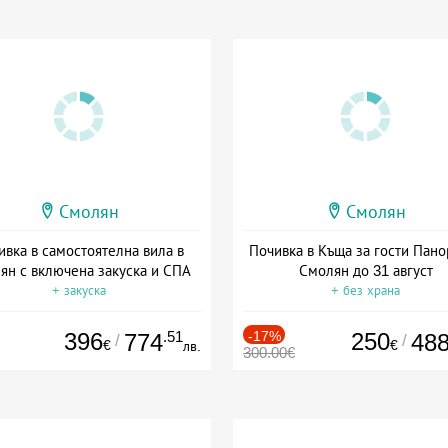
Смолян
Смолян
ивка в самостоятелна вила в
Почивка в Къща за гости Пано
ян с включена закуска и СПА
Смолян до 31 август
+ закуска
+ без храна
396
.51
-17%
250
774
48
/
/
€
€
лв.
300.00€