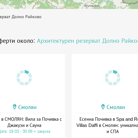
зерват Долно Райково
ферти около:
Архитектурен резерват Долно Райко
Смолян
Смолян
 в СМОЛЯН: Вила за Почивка с
Есенна Почивка в Spa and R
Джакузи и Сауна
Villas Daffi в Смолян: уникалн
и СПА
Дата: 19.03 - 30.09 + закуска
+ закуска