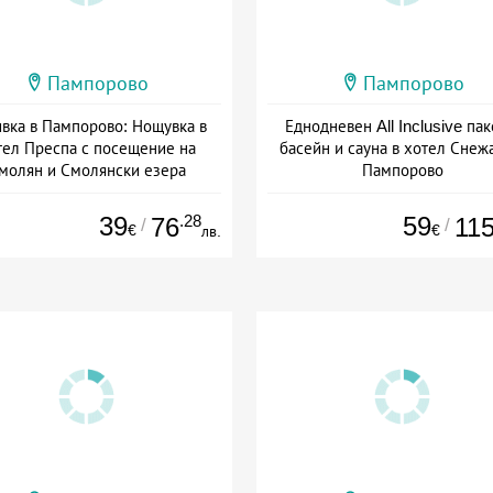
Пампорово
Пампорово
вка в Пампорово: Нощувка в
Еднодневен All Inclusive пак
тел Преспа с посещение на
басейн и сауна в хотел Снеж
молян и Смолянски езера
Пампорово
а: 10.07 - 06.09 + полупансион
Дата: 01.07 - 12.09 + all inclus
39
.28
59
76
11
/
/
€
€
лв.