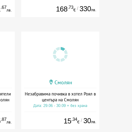
.67
.73
330
1
168
/
лв.
лв.
€
Смолян
иятели
Незабравима почивка в хотел Роял в
молян
центъра на Смолян
Дата: 29.06 - 30.09 + без храна
.87
.34
30
5
15
/
лв.
лв.
€