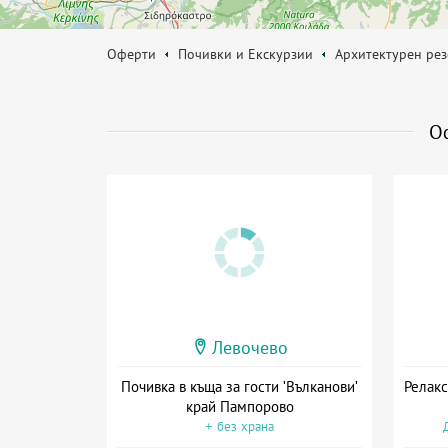
Оферти
Почивки и Екскурзии
Архитектурен ре
О
Левочево
Почивка в къща за гости 'Вълканови'
Релакс
край Пампорово
+ без храна