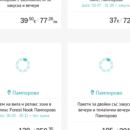
закуска и вечеря
Дата: 03.07 - 31.08 + закуск
а: 11.06 - 30.11 + полупансион
.50
.26
37
39
77
7
/
/
€
€
лв.
Пампорово
Пампорово
ем на вила и релакс зона в
Пакети за двойки със закус
лекс Forest Nook Пампорово
вечери и тематични вечери
Пампорово
та: 06.03 - 30.11 + без храна
Дата: 14.04 - 30.11 + полупанс
.35