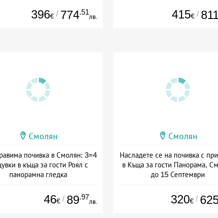
396
.51
415
774
81
/
/
€
€
лв.
Смолян
Смолян
равима почивка в Смолян: 3=4
Насладете се на почивка с пр
увки в къща за гости Роял с
в Къща за гости Панорама, С
панорамна гледка
до 15 Септември
та: 19.06 - 30.09 + без храна
+ без храна
46
.97
320
89
62
/
/
€
€
лв.