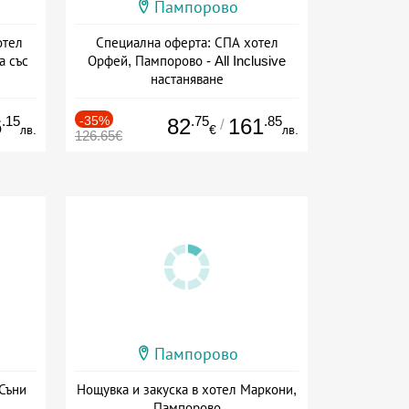
Пампорово
отел
Специална оферта: СПА хотел
а със
Орфей, Пампорово - All Inclusive
настаняване
+ all inclusive
.15
-35%
.75
.85
6
82
161
/
лв.
€
лв.
126.65€
Пампорово
 Съни
Нощувка и закуска в хотел Маркони,
Пампорово