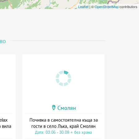
Leaflet
| ©
OpenStreetMap
contributors
во
Смолян
elax
Почивка в самостоятелна къща за
а вила
гости в село Лъка, край Смолян
Дата: 03.06 - 30.09 + без храна