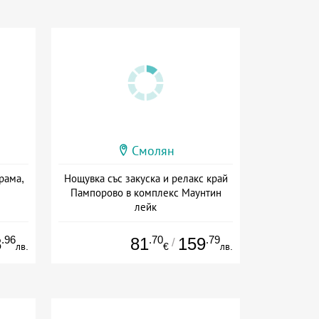
Смолян
рама,
Нощувка със закуска и релакс край
Пампорово в комплекс Маунтин
лейк
Дата: 10.07 - 03.09 + закуска
.96
.70
.79
8
81
159
/
лв.
€
лв.