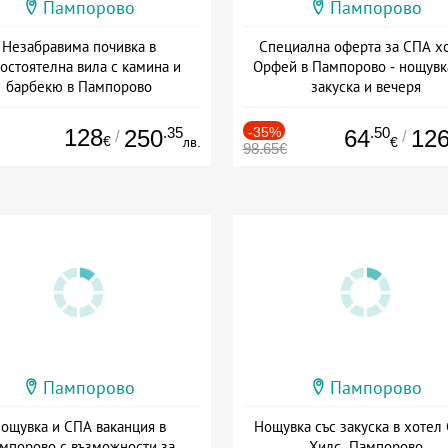
Пампорово
Пампорово
Незабравима почивка в
Специална оферта за СПА х
остоятелна вила с камина и
Орфей в Пампорово - нощувк
барбекю в Пампорово
закуска и вечеря
та: 22.06 - 30.11 + без храна
+ полупансион
128
.35
-35%
.50
250
64
12
/
/
€
лв.
€
98.65€
Пампорово
Пампорово
ощувка и СПА ваканция в
Нощувка със закуска в хотел
мпорово с възможности за
Хилс, Пампорово