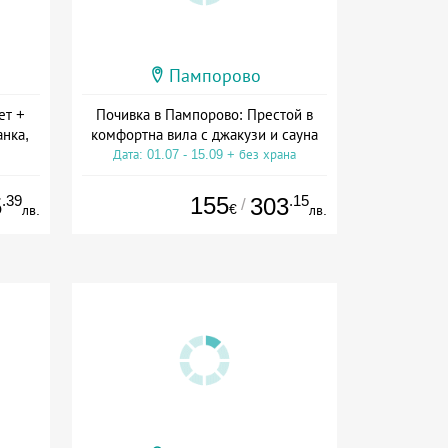
Пампорово
ет +
Почивка в Пампорово: Престой в
анка,
комфортна вила с джакузи и сауна
Дата: 01.07 - 15.09 + без храна
ive
.39
155
.15
5
303
/
€
лв.
лв.