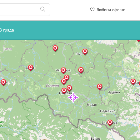
Любими оферти
В града