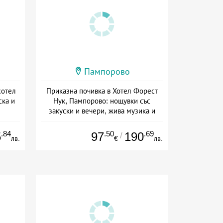
Пампорово
хотел
Приказна почивка в Хотел Форест
ска и
Нук, Пампорово: нощувки със
закуски и вечери, жива музика и
СПА
ive
Дата: 04.03 - 30.11 + полупансион
.84
.50
.69
5
97
190
/
лв.
€
лв.