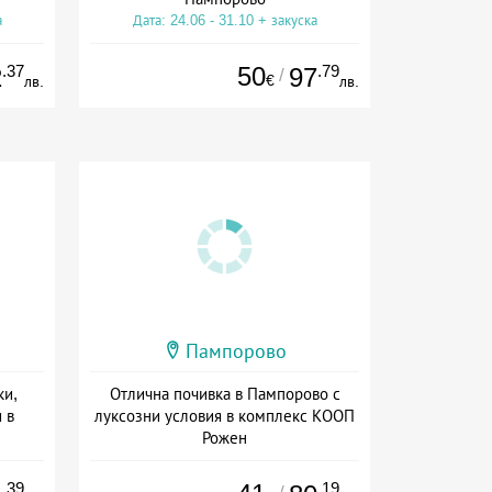
а
Дата: 24.06 - 31.10 + закуска
.37
50
.79
2
97
/
€
лв.
лв.
Пампорово
ки,
Отлична почивка в Пампорово с
 в
луксозни условия в комплекс КООП
Рожен
ион
Дата: 14.07 - 30.09 + закуска
.39
.19