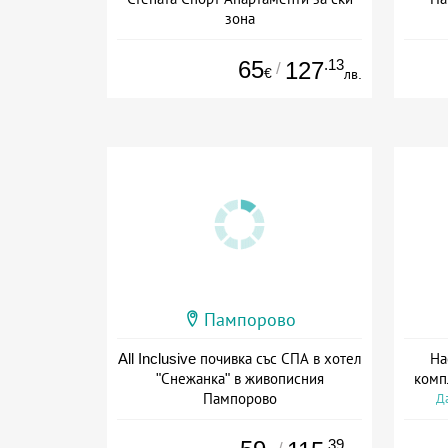
зона
Дата: 20.05 - 30.09 + без храна
Дат
65
.13
127
/
€
лв.
Пампорово
All Inclusive почивка със СПА в хотел
На
"Снежанка" в живописния
комп
Пампорово
Да
Дата: 01.07 - 12.09 + all inclusive
.39