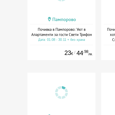
Пампорово
Почивка в Пампорово: Уют в
Почи
Апартаменти за гости Свети Трифон
хо
С
Дата: 01.08 - 30.11 + без храна
Дат
23
.98
44
/
€
лв.