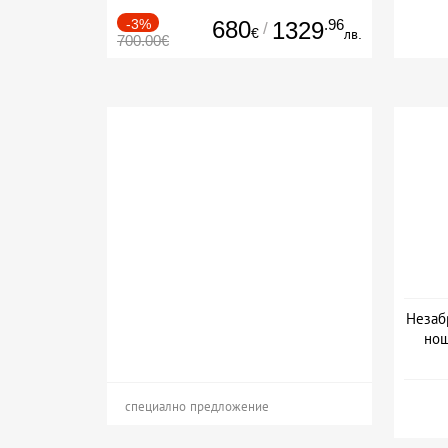
-3%
680
.96
1329
/
€
лв.
700.00€
Незаб
нощ
Да
специално предложение