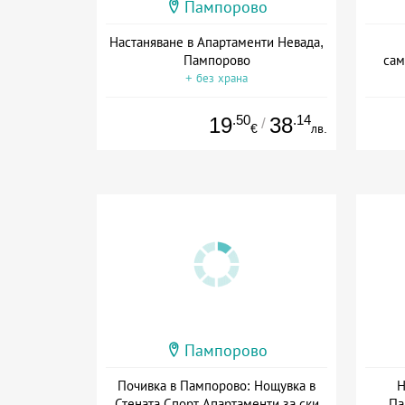
Пампорово
Настаняване в Апартаменти Невада,
Пампорово
сам
+ без храна
Да
.50
.14
19
38
/
€
лв.
Пампорово
Почивка в Пампорово: Нощувка в
Н
Стената Спорт Апартаменти за ски
Па