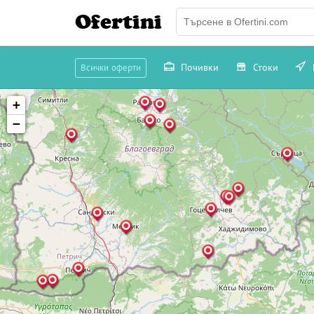
Ofertini
Почивки
Стоки
Всички оферти
+
−