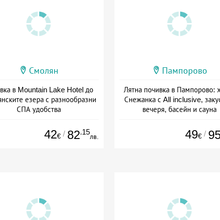
Смолян
Пампорово
вка в Mountain Lake Hotel до
Лятна почивка в Пампорово: 
нските езера с разнообразни
Снежанка с All inclusive, заку
СПА удобства
вечеря, басейн и сауна
+ закуска
Дата: 22.07 - 12.09 + all inclus
42
.15
49
82
9
/
/
€
€
лв.