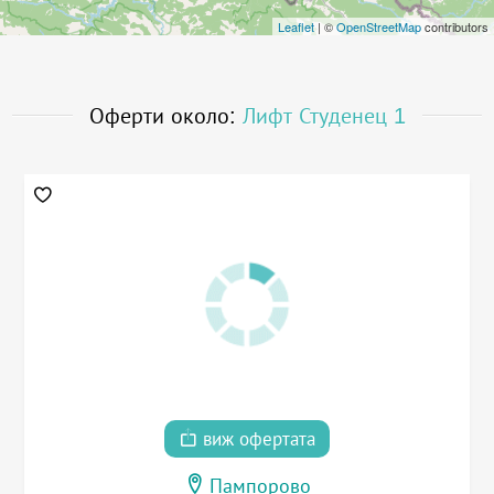
Leaflet
| ©
OpenStreetMap
contributors
Оферти около:
Лифт Студенец 1
виж офертата
Пампорово