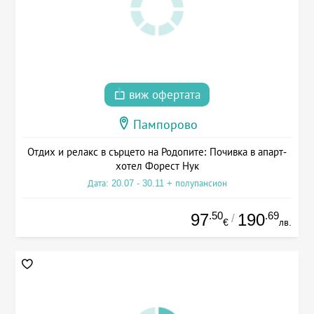
виж офертата
Пампорово
Отдих и релакс в сърцето на Родопите: Почивка в апарт-
хотел Форест Нук
Дата: 20.07 - 30.11 + полупансион
.50
.69
97
190
/
€
лв.