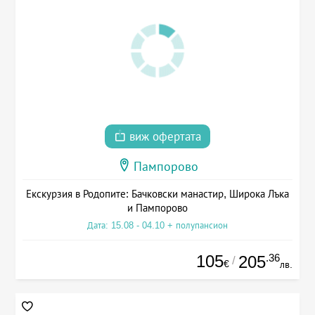
виж офертата
Пампорово
Екскурзия в Родопите: Бачковски манастир, Широка Лъка
и Пампорово
Дата: 15.08 - 04.10 + полупансион
105
.36
205
/
€
лв.