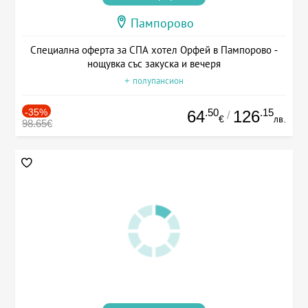
Пампорово
Специална оферта за СПА хотел Орфей в Пампорово -
нощувка със закуска и вечеря
+ полупансион
-35%
.50
.15
64
126
/
€
лв.
98.65€