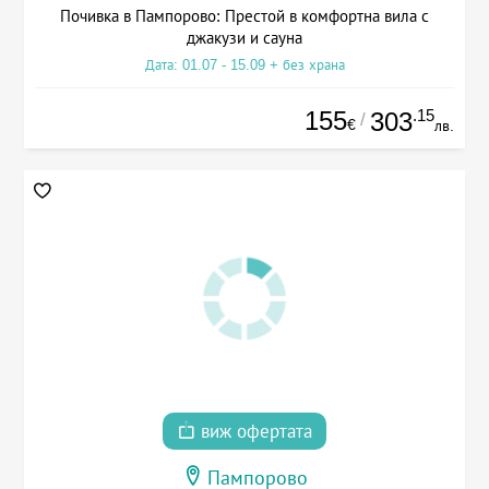
Почивка в Пампорово: Престой в комфортна вила с
джакузи и сауна
Дата: 01.07 - 15.09 + без храна
155
.15
303
/
€
лв.
виж офертата
Пампорово