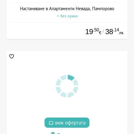
Настаняване в Апартаменти Невада, Пампорово
+ без храна
.50
.14
19
38
/
€
лв.
виж офертата