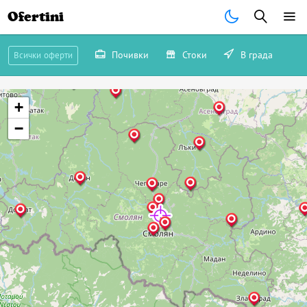
Ofertini
Почивки
Стоки
В града
Всички оферти
+
−