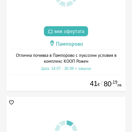
виж офертата
Пампорово
Отлична почивка в Пампорово с луксозни условия в
комплекс КООП Рожен
Дата: 14.07 - 30.09 + закуска
41
.19
80
/
€
лв.