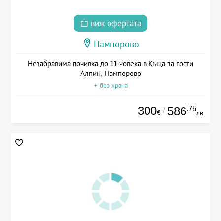
виж офертата
Пампорово
Незабравима почивка до 11 човека в Къща за гости
Алпин, Пампорово
+ без храна
300
.75
586
/
€
лв.