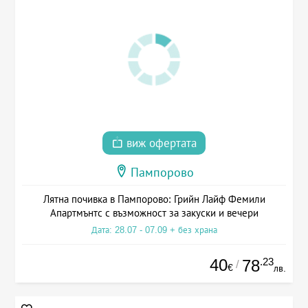
виж офертата
Пампорово
Лятна почивка в Пампорово: Грийн Лайф Фемили
Апартмънтс с възможност за закуски и вечери
Дата: 28.07 - 07.09 + без храна
40
.23
78
/
€
лв.