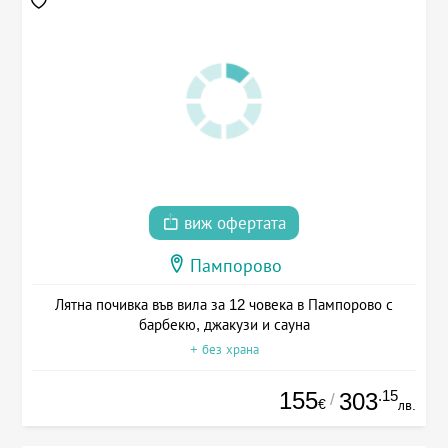
виж офертата
Пампорово
Лятна почивка във вила за 12 човека в Пампорово с
барбекю, джакузи и сауна
+ без храна
155
.15
303
/
€
лв.