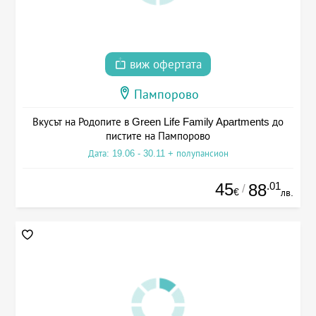
виж офертата
Пампорово
Вкусът на Родопите в Green Life Family Apartments до
пистите на Пампорово
Дата: 19.06 - 30.11 + полупансион
45
.01
88
/
€
лв.