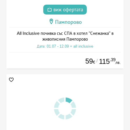
виж офертата
Пампорово
All Inclusive почивка със СПА в хотел "Снежанка" в
живописния Пампорово
Дата: 01.07 - 12.09 + all inclusive
59
.39
115
/
€
лв.