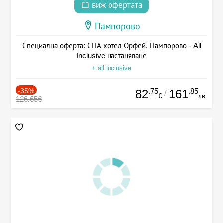
виж офертата
Пампорово
Специална оферта: СПА хотел Орфей, Пампорово - All
Inclusive настаняване
+ all inclusive
-35%
.75
.85
82
161
/
€
лв.
126.65€