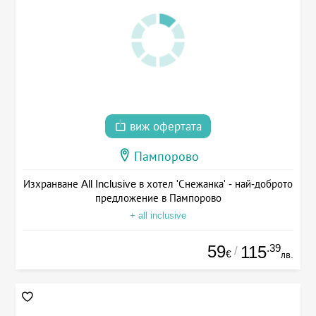
виж офертата
Пампорово
Изхранване All Inclusive в хотел 'Снежанка' - най-доброто
предложение в Пампорово
+ all inclusive
59
.39
115
/
€
лв.