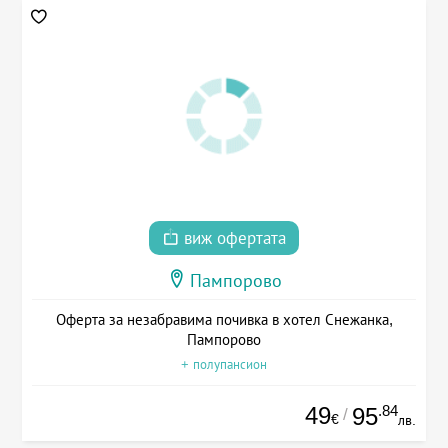
виж офертата
Пампорово
Оферта за незабравима почивка в хотел Снежанка,
Пампорово
+ полупансион
49
.84
95
/
€
лв.