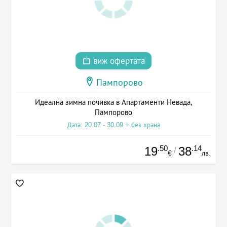
виж офертата
Пампорово
Идеална зимна почивка в Апартаменти Невада,
Пампорово
Дата: 20.07 - 30.09 + без храна
.50
.14
19
38
/
€
лв.