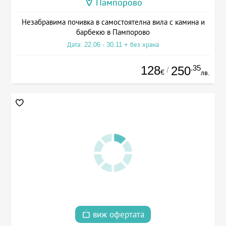
Пампорово
Незабравима почивка в самостоятелна вила с камина и
барбекю в Пампорово
Дата: 22.06 - 30.11 + без храна
128
.35
250
/
€
лв.
виж офертата