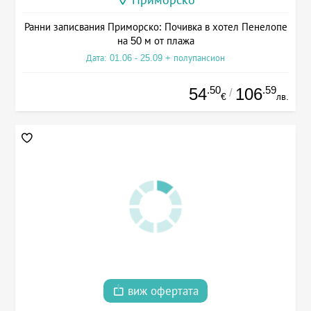
Ранни записвания Приморско: Почивка в хотел Пенелопе
на 50 м от плажа
Дата: 01.06 - 25.09 + полупансион
.50
.59
54
106
/
€
лв.
виж офертата