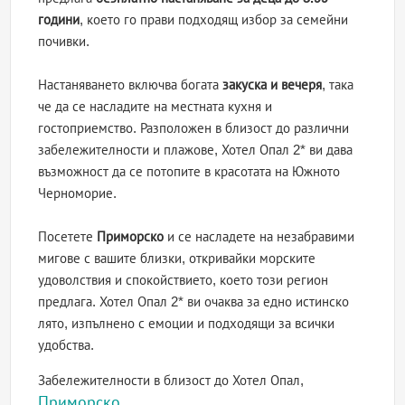
години
, което го прави подходящ избор за семейни
почивки.
Настаняването включва богата
закуска и вечеря
, така
че да се насладите на местната кухня и
гостоприемство. Разположен в близост до различни
забележителности и плажове, Хотел Опал 2* ви дава
възможност да се потопите в красотата на Южното
Черноморие.
Посетете
Приморско
и се насладете на незабравими
мигове с вашите близки, откривайки морските
удоволствия и спокойствието, което този регион
предлага. Хотел Опал 2* ви очаква за едно истинско
лято, изпълнено с емоции и подходящи за всички
удобства.
Забележителности в близост до Хотел Опал,
Приморско