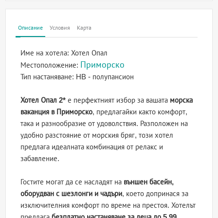
Описание
Условия
Карта
Име на хотела:
Хотел Опал
Приморско
Местоположение:
Тип настаняване:
HB - полупансион
Хотел Опал 2*
е перфектният избор за вашата
морска
ваканция в Приморско
, предлагайки както комфорт,
така и разнообразие от удоволствия. Разположен на
удобно разстояние от морския бряг, този хотел
предлага идеалната комбинация от релакс и
забавление.
Гостите могат да се насладят на
външен басейн,
оборудван с шезлонги и чадъри
, което допринася за
изключителния комфорт по време на престоя. Хотелът
предлага
безплатно настаняване за деца до 5.99