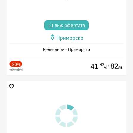
виж офертата
Приморско
Белведере - Приморско
-20%
.93
82
41
/
лв.
€
52.66€