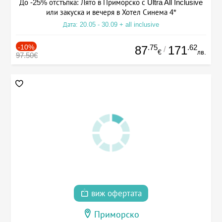
До -25% отстъпка: Лято в Приморско с Ultra All Inclusive
или закуска и вечеря в Хотел Синема 4*
Дата: 20.05 - 30.09 + all inclusive
-10%
.75
.62
87
171
/
€
лв.
97.50€
виж офертата
Приморско