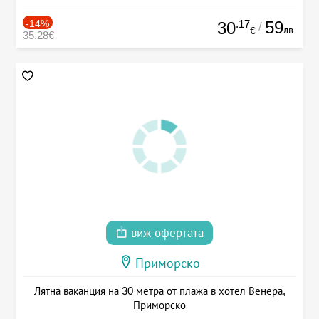
-14%
.17
59
30
/
лв.
€
35.28€
виж офертата
Приморско
Лятна ваканция на 30 метра от плажа в хотел Венера,
Приморско