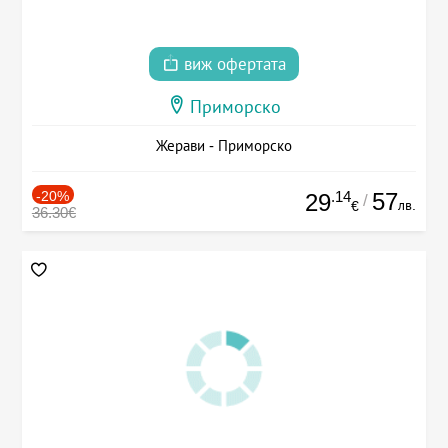
виж офертата
Приморско
Жерави - Приморско
-20%
.14
57
29
/
лв.
€
36.30€