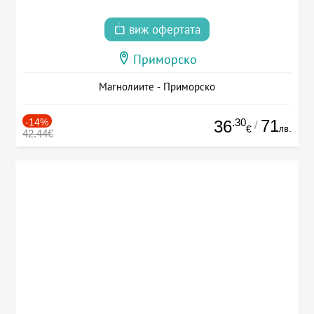
виж офертата
Приморско
Магнолиите - Приморско
-14%
.30
71
36
/
лв.
€
42.44€