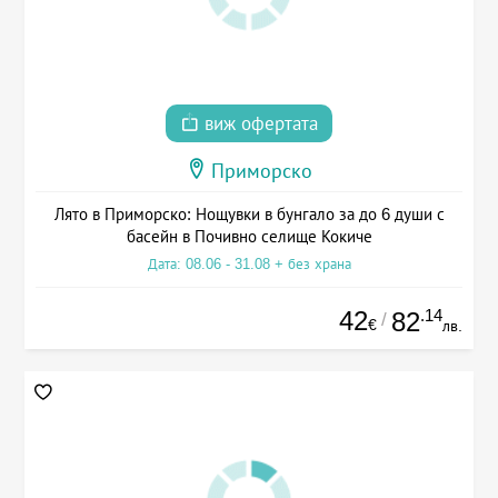
виж офертата
Приморско
Лято в Приморско: Нощувки в бунгало за до 6 души с
басейн в Почивно селище Кокиче
Дата: 08.06 - 31.08 + без храна
42
.14
82
/
€
лв.