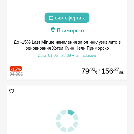
виж офертата
Приморско
До -15% Last Minute намаления за ол инклузив лято в
реновирания Хотел Куин Нели Приморско
Дата: 01.06 - 28.09 + all inclusive
-15%
.90
.27
79
156
/
€
лв.
94.00€