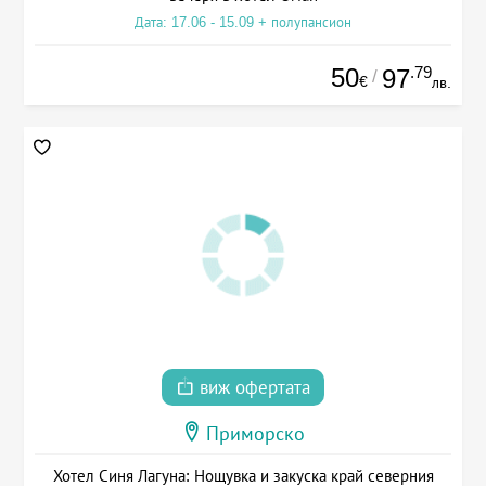
Дата: 17.06 - 15.09 + полупансион
50
.79
97
/
€
лв.
виж офертата
Приморско
Хотел Синя Лагуна: Нощувка и закуска край северния