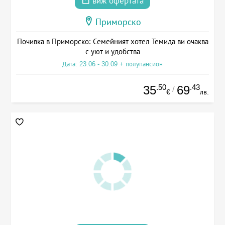
виж офертата
Приморско
Почивка в Приморско: Семейният хотел Темида ви очаква
с уют и удобства
Дата: 23.06 - 30.09 + полупансион
.50
.43
35
69
/
€
лв.