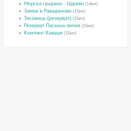
Морска градина - Царево
(14км)
Замък в Равадиново
(15км)
Тисовица (резерват)
(15км)
Резерват Пясъчна лилия
(15км)
Къмпинг Каваци
(15км)