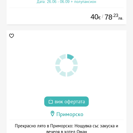
Дата: 26.06 - 06.09 + полупансион
40
.23
78
/
€
лв.
виж офертата
Приморско
Прекрасно лято в Приморско: Нощувка със закуска и
вечеря в хотел Оман