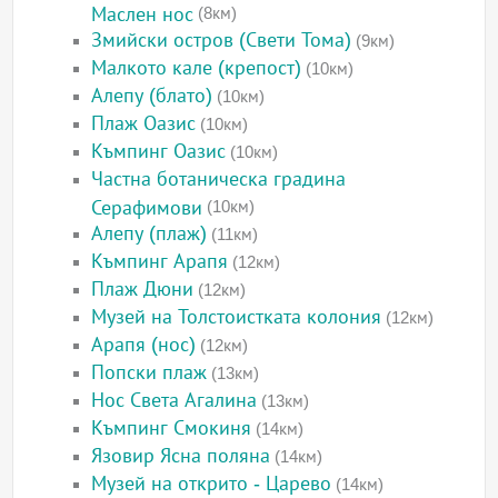
Маслен нос
(8км)
Змийски остров (Свети Тома)
(9км)
Малкото кале (крепост)
(10км)
Алепу (блато)
(10км)
Плаж Оазис
(10км)
Къмпинг Оазис
(10км)
Частна ботаническа градина
Серафимови
(10км)
Алепу (плаж)
(11км)
Къмпинг Арапя
(12км)
Плаж Дюни
(12км)
Музей на Толстоистката колония
(12км)
Арапя (нос)
(12км)
Попски плаж
(13км)
Нос Света Агалина
(13км)
Къмпинг Смокиня
(14км)
Язовир Ясна поляна
(14км)
Музей на открито - Царево
(14км)