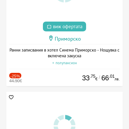
виж офертата
Приморско
Ранни записвания в хотел Синема Приморско - Нощувка с
включена закуска
+ полупансион
-25%
.75
.01
33
66
/
€
лв.
44.90€