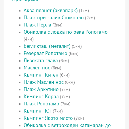
Аква планет (аквапарк)
(1км)
Плаж при залив Стомопло
(2км)
Плаж Перла
(3км)
Обиколка с лодка по река Ропотамо
(4км)
Бегликташ (мегалит)
(5км)
Резерват Ропотамо
(6км)
Лъвската глава
(6км)
Маслен нос
(6км)
Къмпинг Китен
(6км)
Плаж Маслен нос
(6км)
Плаж Аркутино
(7км)
Къмпинг Корал
(7км)
Плаж Ропотамо
(7км)
Къмпинг Юг
(7км)
Къмпинг Якото място
(7км)
Обиколка с ветроходен катамаран до