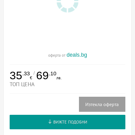
deals.bg
оферта от
35
69
/
.33
.10
€
лв.
ТОП ЦЕНА
Изтекла оферта
ВИЖТЕ ПОДОБНИ