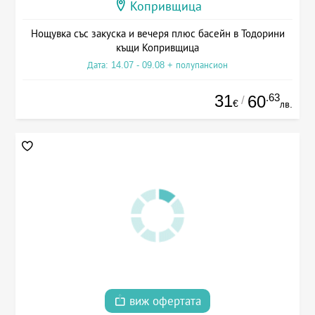
Копривщица
Нощувка със закуска и вечеря плюс басейн в Тодорини
къщи Копривщица
Дата: 14.07 - 09.08 + полупансион
31
.63
60
/
€
лв.
виж офертата