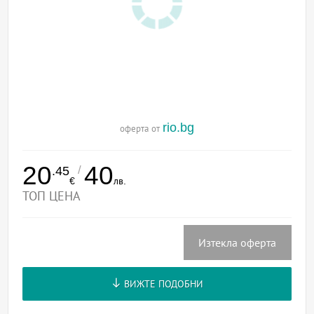
rio.bg
оферта от
20
40
/
.45
€
лв.
ТОП ЦЕНА
Изтекла оферта
ВИЖТЕ ПОДОБНИ