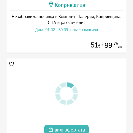
Копривщица
Незабравима почивка в Комплекс Галерия, Копривщица:
СПА и развлечения
Дата: 01.02 - 30.09 + пълен пансион
51
.75
99
/
€
лв.
виж офертата