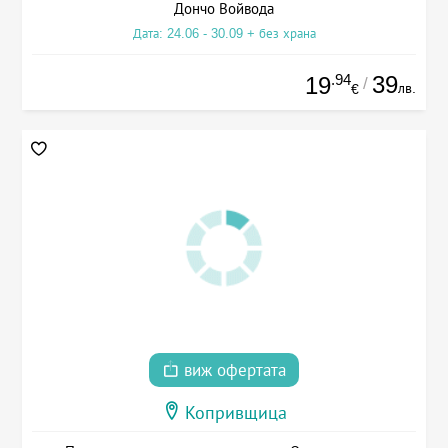
Дончо Войвода
Дата: 24.06 - 30.09 + без храна
.94
39
19
/
лв.
€
виж офертата
Копривщица