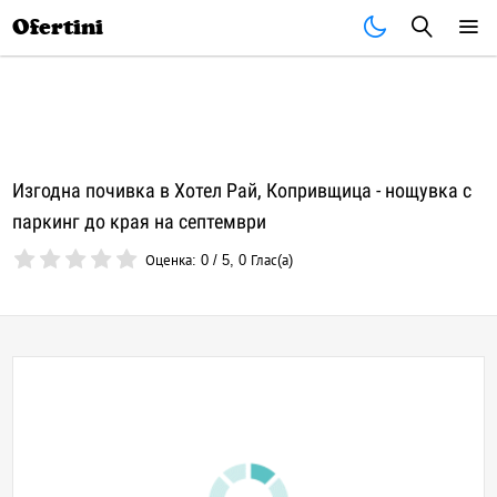
Почивки
Стоки
В града
Всички оферти
Ofertini
Изгодна почивка в Хотел Рай, Копривщица - нощувка с
паркинг до края на септември
Оценка:
0
/
5
,
0
Глас(а)