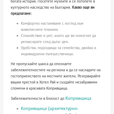
богата история. Посетете музеите и се потопете в
културното наследство на България.
Какво още ви
предлагаме:
Комфортно настаняване с изглед към
живописните планини.
Спокойствие и уют, които ще ви помогнат да
релаксирате след дълъг ден.
Удобства, подходящи за семейства, двойки и
индивидуални пътешественици.
Не пропускайте шанса да опознаете
забележителностите на региона и да се насладите на
гостоприемството на местните жители. Резервирайте
вашия престой в Хотел Рай и създайте незабравими
спомени в красивата Копривщица.
Копривщица
Забележителности в близост до
Копривщица (архитектурно-