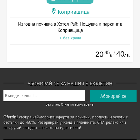
Копривщица
Изгодна почивка в Хотел Рай: Нощувка и паркинг в
Копривщица
+ без храна
.45
40
20
/
лв.
€
АБОНИРАЙ СЕ ЗА НАШИЯ Е-БЮЛЕТИН
Без спам. Отказ по всяко време.
Ofertini
събира най-добрите оферти за почивки, продукти и услуги с
отстъпки до -60%. Резервирай уикенд в планината, СПА релакс или
пазарувай изгодно – всичко на едно място!