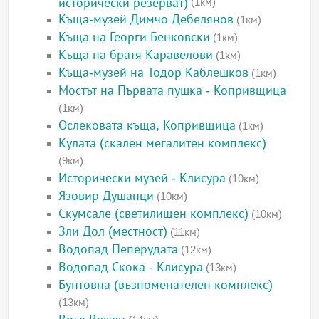
исторически резерват)
(1км)
Къща-музей Димчо Дебелянов
(1км)
Къща на Георги Бенковски
(1км)
Къща на братя Каравелови
(1км)
Къща-музей на Тодор Каблешков
(1км)
Мостът на Първата пушка - Копривщица
(1км)
Ослековата къща, Копривщица
(1км)
Кулата (скален мегалитен комплекс)
(9км)
Исторически музей - Клисура
(10км)
Язовир Душанци
(10км)
Скумсале (светилищен комплекс)
(10км)
Зли Дол (местност)
(11км)
Водопад Пеперудата
(12км)
Водопад Скока - Клисура
(13км)
Бунтовна (възпоменателен комплекс)
(13км)