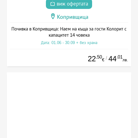
виж офертата
Копривщица
Почивка в Копривщица: Наем на къща за гости Колорит с
капацитет 14 човека
Дата: 01.06 - 30.09 + без храна
.50
.01
22
44
/
€
лв.