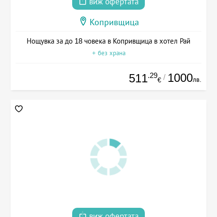
виж офертата
Копривщица
Нощувка за до 18 човека в Копривщица в хотел Рай
+ без храна
.29
1000
511
/
лв.
€
виж офертата