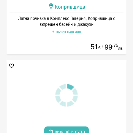
Копривщица
Лятна почивка в Комплекс Галерия, Копривщица с
вътрешен басейн и джакузи
+ пълен пансион
51
.75
99
/
€
лв.
виж офертата