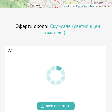
Leaflet
| ©
OpenStreetMap
contributors
Оферти около:
Скумсале (светилищен
комплекс)
виж офертата