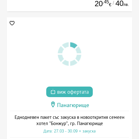
.45
40
20
/
лв.
€
виж офертата
Панагюрище
Еднодневен пакет със закуска в новооткрития семеен
хотел "Бонжур", гр. Панагюрище
Дата: 27.03 - 30.09 + закуска