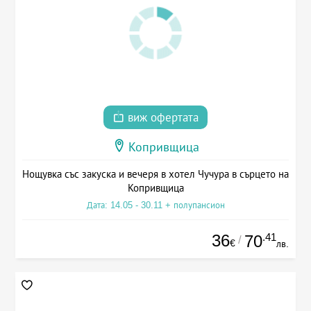
виж офертата
Копривщица
Нощувка със закуска и вечеря в хотел Чучура в сърцето на
Копривщица
Дата: 14.05 - 30.11 + полупансион
36
.41
70
/
€
лв.