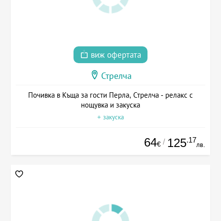
виж офертата
Стрелча
Почивка в Къща за гости Перла, Стрелча - релакс с
нощувка и закуска
+ закуска
64
.17
125
/
€
лв.