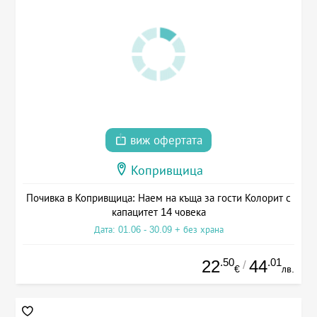
виж офертата
Копривщица
Почивка в Копривщица: Наем на къща за гости Колорит с
капацитет 14 човека
Дата: 01.06 - 30.09 + без храна
.50
.01
22
44
/
€
лв.