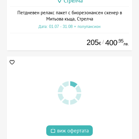
Стрелча
Петдневен релакс пакет с биорезонансен скенер в
Митьова къща, Стрелча
Дата: 01.07 - 31.08 + полупансион
205
.95
400
/
€
лв.
виж офертата