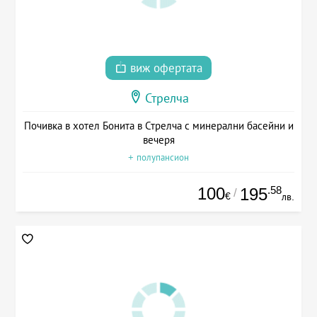
виж офертата
Стрелча
Почивка в хотел Бонита в Стрелча с минерални басейни и
вечеря
+ полупансион
100
.58
195
/
€
лв.