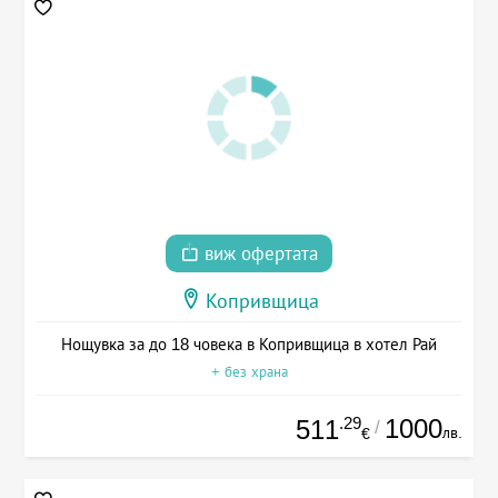
виж офертата
Копривщица
Нощувка за до 18 човека в Копривщица в хотел Рай
+ без храна
.29
1000
511
/
лв.
€