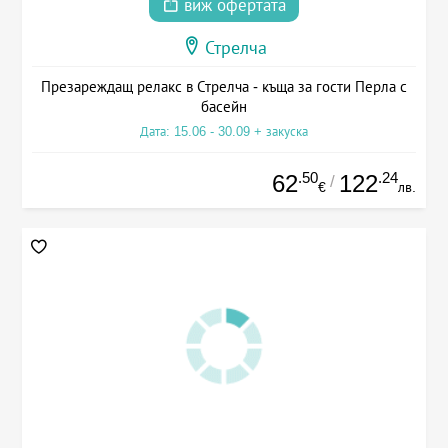
виж офертата
Стрелча
Презареждащ релакс в Стрелча - къща за гости Перла с
басейн
Дата: 15.06 - 30.09 + закуска
.50
.24
62
122
/
€
лв.