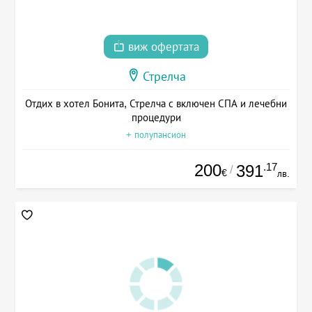
виж офертата
Стрелча
Отдих в хотел Бонита, Стрелча с включен СПА и лечебни
процедури
+ полупансион
200
.17
391
/
€
лв.