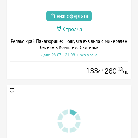
виж офертата
Стрелча
Релакс край Панагюрище: Нощувка във вила с минерален
басейн в Комплекс Скитникъ
Дата: 28.07 - 31.08 + без храна
133
.13
260
/
€
лв.