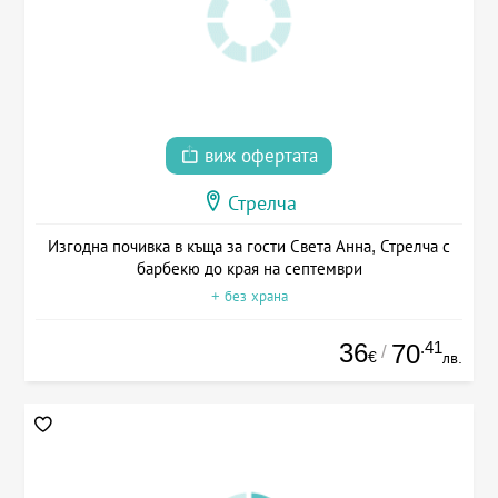
виж офертата
Стрелча
Изгодна почивка в къща за гости Света Анна, Стрелча с
барбекю до края на септември
+ без храна
36
.41
70
/
€
лв.