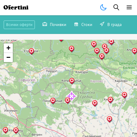
Ofertini
Почивки
Стоки
В града
Всички оферти
+
−