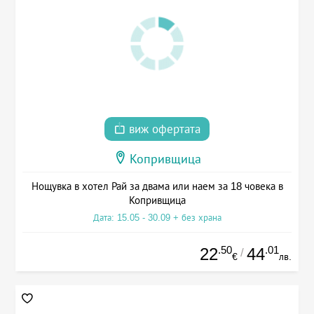
виж офертата
Копривщица
Нощувка в хотел Рай за двама или наем за 18 човека в
Копривщица
Дата: 15.05 - 30.09 + без храна
.50
.01
22
44
/
€
лв.