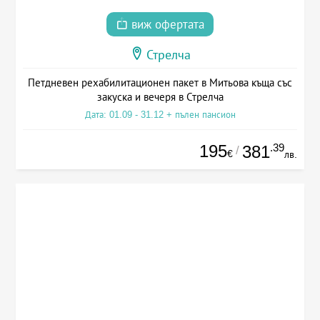
виж офертата
Стрелча
Петдневен рехабилитационен пакет в Митьова къща със
закуска и вечеря в Стрелча
Дата: 01.09 - 31.12 + пълен пансион
195
.39
381
/
€
лв.