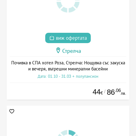
виж офертата
Стрелча
Почивка в СПА хотел Роза, Стрелча: Нощувка със закуска
и вечеря, вътрешни минерални басейни
Дата: 01.10 - 31.03 + полупансион
44
.06
86
/
€
лв.