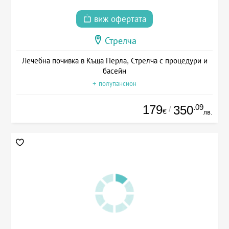
виж офертата
Стрелча
Лечебна почивка в Къща Перла, Стрелча с процедури и
басейн
+ полупансион
179
.09
350
/
€
лв.