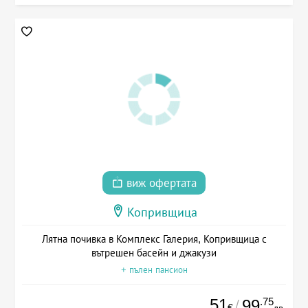
виж офертата
Копривщица
Лятна почивка в Комплекс Галерия, Копривщица с
вътрешен басейн и джакузи
+ пълен пансион
51
.75
99
/
€