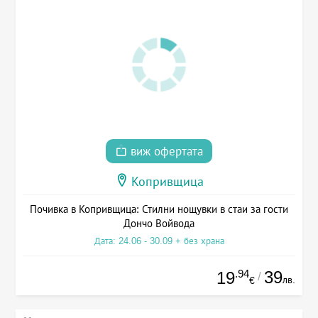
виж офертата
Копривщица
Почивка в Копривщица: Стилни нощувки в стаи за гости
Дончо Войвода
Дата: 24.06 - 30.09 + без храна
.94
39
19
/
лв.
€