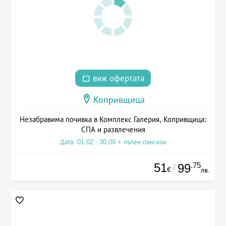
виж офертата
Копривщица
Незабравима почивка в Комплекс Галерия, Копривщица:
СПА и развлечения
Дата: 01.02 - 30.09 + пълен пансион
51
.75
99
/
€
лв.