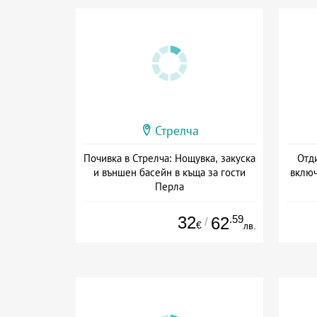
Стрелча
Почивка в Стрелча: Нощувка, закуска
Отди
и външен басейн в къща за гости
включ
Перла
Дата: 08.07 - 30.09 + закуска
32
.59
62
/
€
лв.