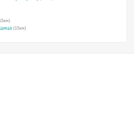
15км)
вщица
(15км)