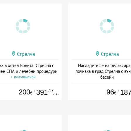
Стрелча
Стрелча
х в хотел Бонита, Стрелча с
Насладете се на релаксир
ен СПА и лечебни процедури
почивка в град Стрелча с въ
басейн
+ полупансион
Дата: 23.07 - 30.09 + закуск
200
.17
96
391
18
/
/
€
€
лв.