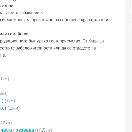
сезони.
за вашето забавление.
възможност за приготвяне на собствена храна, както и
или семейство.
традиционното българско гостоприемство. От Къща за
естните забележителности или да се отдадете на
на.
1км)
6км)
с)
(7км)
кс)
(11км)
(12км)
чески резерват)
(15км)