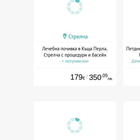
Стрелча
Лечебна почивка в Къща Перла,
Петдне
Стрелча с процедури и басейн
+ полупансион
Дата
179
.09
350
/
€
лв.