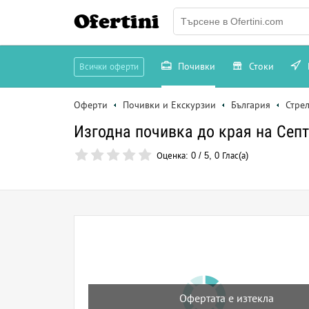
Ofertini
Почивки
Стоки
Всички оферти
Оферти
Почивки и Екскурзии
България
Стре
Изгодна почивка до края на Септ
Оценка:
0
/
5
,
0
Глас(а)
Офертата е изтекла