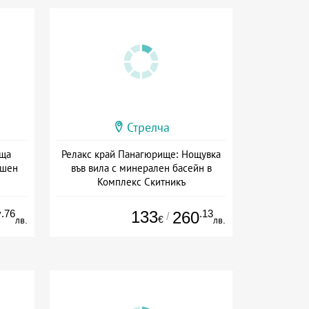
Стрелча
аща
Релакс край Панагюрище: Нощувка
ншен
във вила с минерален басейн в
Комплекс Скитникъ
а
Дата: 28.07 - 31.08 + без храна
.76
133
.13
7
260
/
€
лв.
лв.