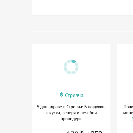
Стрелча
5 дни здраве в Стрелча: 5 нощувки,
Почи
закуска, вечеря и лечебни
мине
процедури
Дата: 11.05 - 30.11 + полупансион
.95