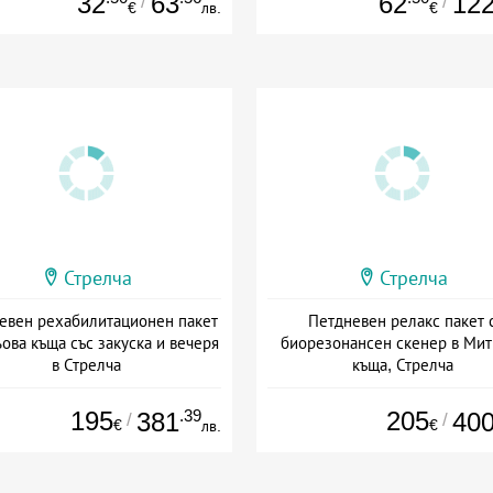
32
63
62
12
/
/
€
лв.
€
Стрелча
Стрелча
евен рехабилитационен пакет
Петдневен релакс пакет 
ова къща със закуска и вечеря
биорезонансен скенер в Мит
в Стрелча
къща, Стрелча
: 01.09 - 31.12 + пълен пансион
Дата: 01.07 - 31.08 + полупанс
195
.39
205
381
40
/
/
€
€
лв.