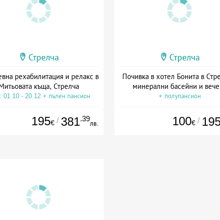
Стрелча
Стрелча
вна рехабилитация и релакс в
Почивка в хотел Бонита в Стр
Митьовата къща, Стрелча
минерални басейни и вече
: 01.10 - 20.12 + пълен пансион
+ полупансион
195
.39
100
381
19
/
/
€
€
лв.