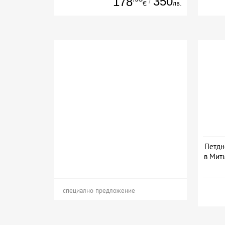
350
178
/
лв.
€
Петдн
в Мить
Дата
специално предложение