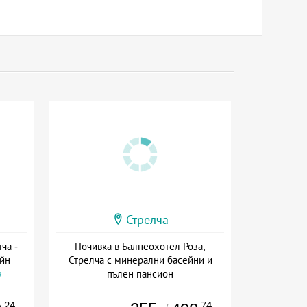
Стрелча
ча -
Почивка в Балнеохотел Роза,
ейн
Стрелча с минерални басейни и
пълен пансион
а
Дата: 01.10 - 31.03 + пълен пансион
.24
.74