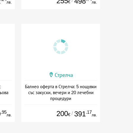
255
2
498
/
€
лв.
лв.
Стрелча
с
Балнео оферта в Стрелча: 5 нощувки
ьова
със закуски, вечери и 20 лечебни
процедури
ион
Дата: 01.07 - 01.09 + полупансион
.95
200
.17
0
391
/
€
лв.
лв.