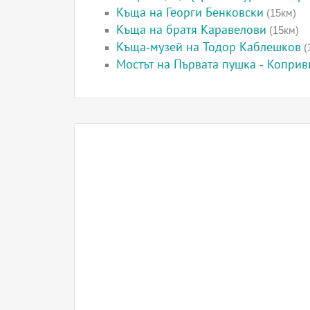
Къща на Георги Бенковски
(15км)
Къща на братя Каравелови
(15км)
Къща-музей на Тодор Каблешков
(
Мостът на Първата пушка - Копри