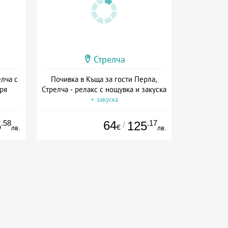
Стрелча
елча с
Почивка в Къща за гости Перла,
ря
Стрелча - релакс с нощувка и закуска
+ закуска
.58
64
.17
5
125
/
€
лв.
лв.