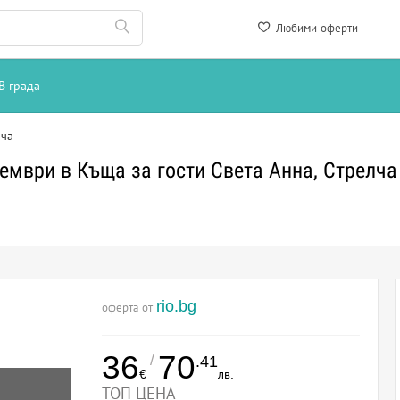
Любими оферти
В града
лча
ември в Къща за гости Света Анна, Стрелча
rio.bg
оферта от
36
70
/
.41
€
лв.
ТОП ЦЕНА