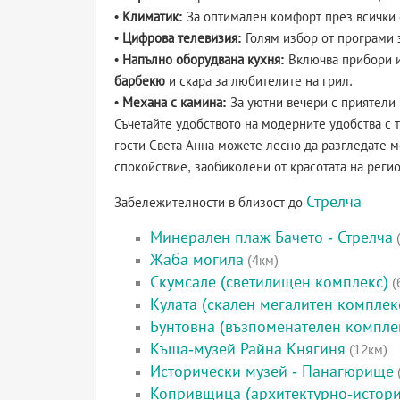
•
Климатик:
За оптимален комфорт през всички 
•
Цифрова телевизия:
Голям избор от програми 
•
Напълно оборудвана кухня:
Включва прибори и 
барбекю
и скара за любителите на грил.
•
Механа с камина:
За уютни вечери с приятели 
Съчетайте удобството на модерните удобства с 
гости Света Анна можете лесно да разгледате м
спокойствие, заобиколени от красотата на регио
Стрелча
Забележителности в близост до
Минерален плаж Бачето - Стрелча
(
Жаба могила
(4км)
Скумсале (светилищен комплекс)
(
Кулата (скален мегалитен комплек
Бунтовна (възпоменателен компле
Къща-музей Райна Княгиня
(12км)
Исторически музей - Панагюрище
Копривщица (архитектурно-истори