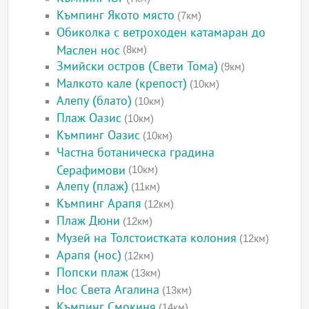
Къмпинг Якото място
(7км)
Обиколка с ветроходен катамаран до
Маслен нос
(8км)
Змийски остров (Свети Тома)
(9км)
Малкото кале (крепост)
(10км)
Алепу (блато)
(10км)
Плаж Оазис
(10км)
Къмпинг Оазис
(10км)
Частна ботаническа градина
Серафимови
(10км)
Алепу (плаж)
(11км)
Къмпинг Арапя
(12км)
Плаж Дюни
(12км)
Музей на Толстоистката колония
(12км)
Арапя (нос)
(12км)
Попски плаж
(13км)
Нос Света Агалина
(13км)
Къмпинг Смокиня
(14км)