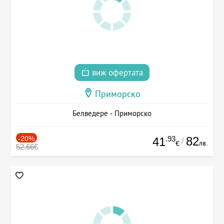
виж офертата
Приморско
Белведере - Приморско
-20%
.93
82
41
/
лв.
€
52.66€