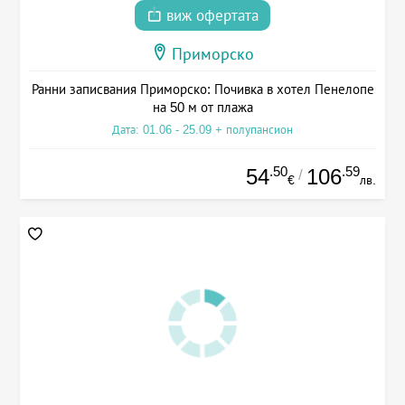
виж офертата
Приморско
Ранни записвания Приморско: Почивка в хотел Пенелопе
на 50 м от плажа
Дата: 01.06 - 25.09 + полупансион
.50
.59
54
106
/
€
лв.