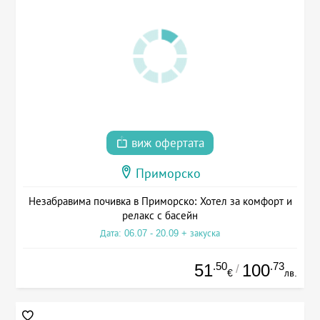
виж офертата
Приморско
Незабравима почивка в Приморско: Хотел за комфорт и
релакс с басейн
Дата: 06.07 - 20.09 + закуска
.50
.73
51
100
/
€
лв.