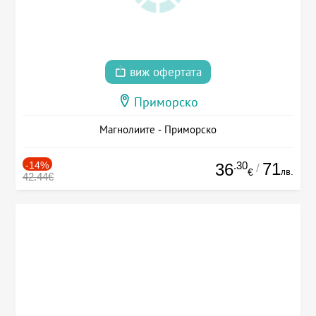
виж офертата
Приморско
Магнолиите - Приморско
-14%
.30
71
36
/
лв.
€
42.44€