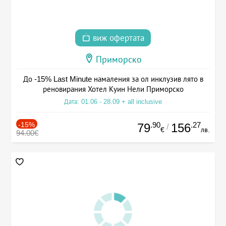
виж офертата
Приморско
До -15% Last Minute намаления за ол инклузив лято в
реновирания Хотел Куин Нели Приморско
Дата: 01.06 - 28.09 + all inclusive
-15%
.90
.27
79
156
/
€
лв.
94.00€