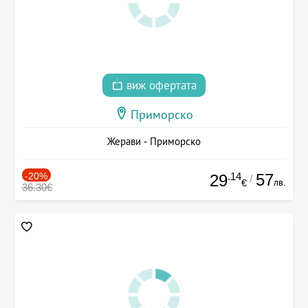
виж офертата
Приморско
Жерави - Приморско
-20%
.14
57
29
/
лв.
€
36.30€