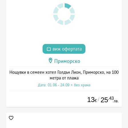
виж офертата
Приморско
Нощувки в семеен хотел Голдън Лион, Приморско, на 100
метра от плажа
Дата: 01.06 - 24.09 + без храна
13
.43
25
/
€
лв.