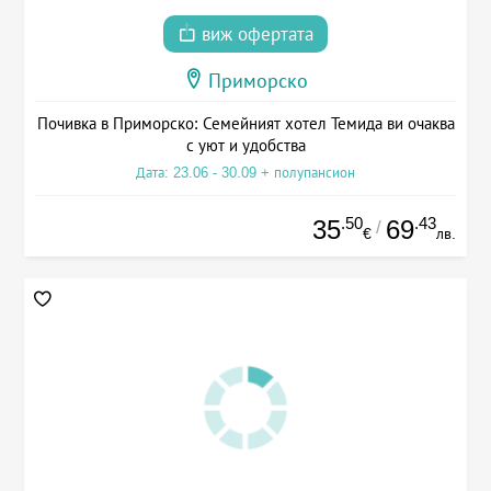
виж офертата
Приморско
Почивка в Приморско: Семейният хотел Темида ви очаква
с уют и удобства
Дата: 23.06 - 30.09 + полупансион
.50
.43
35
69
/
€
лв.