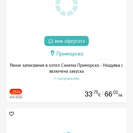
виж офертата
Приморско
Ранни записвания в хотел Синема Приморско - Нощувка с
включена закуска
+ полупансион
-25%
.75
.01
33
66
/
€
лв.
44.90€