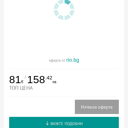
rio.bg
оферта от
81
158
/
.42
€
лв.
ТОП ЦЕНА
Изтекла оферта
ВИЖТЕ ПОДОБНИ