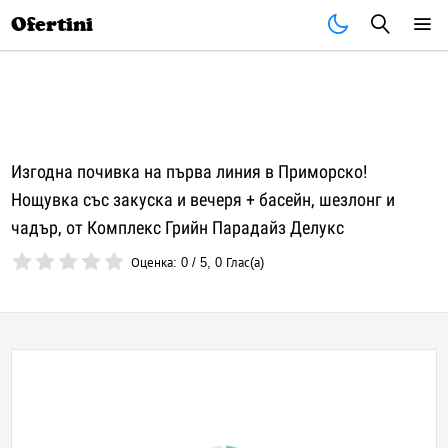
Почивки
Стоки
В града
Всички оферти
Ofertini
Изгодна почивка на първа линия в Приморско!
Нощувка със закуска и вечеря + басейн, шезлонг и
чадър, от Комплекс Грийн Парадайз Делукс
Оценка:
0
/
5
,
0
Глас(а)