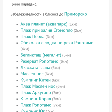
Грийн Парадайс.
Приморско
Забележителности в близост до
Аква планет (аквапарк)
(1км)
Плаж при залив Стомопло
(2км)
Плаж Перла
(3км)
Обиколка с лодка по река Ропотамо
(4км)
Бегликташ (мегалит)
(5км)
Резерват Ропотамо
(6км)
Лъвската глава
(6км)
Маслен нос
(6км)
Къмпинг Китен
(6км)
Плаж Маслен нос
(6км)
Плаж Аркутино
(7км)
Къмпинг Корал
(7км)
Плаж Ропотамо
(7км)
Къмпинг Юг
(7км)