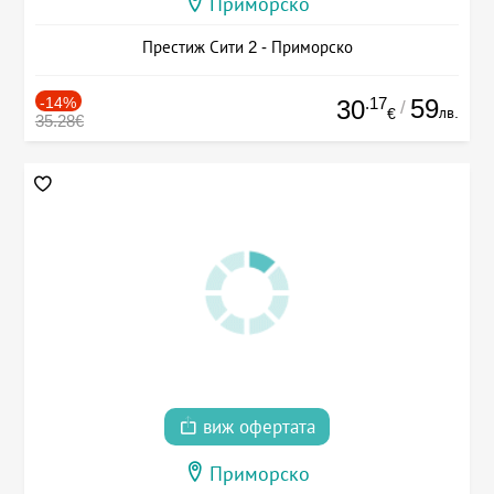
Приморско
Престиж Сити 2 - Приморско
-14%
.17
59
30
/
лв.
€
35.28€
виж офертата
Приморско