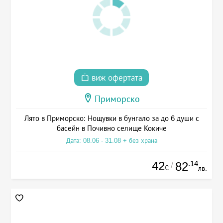
виж офертата
Приморско
Лято в Приморско: Нощувки в бунгало за до 6 души с
басейн в Почивно селище Кокиче
Дата: 08.06 - 31.08 + без храна
42
.14
82
/
€
лв.