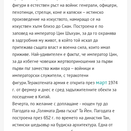
фигури в естествен ръст на войни: генерали, офицери,
пехотинци, стрелци, коне и каляски – истинско
произведение на изкуството, намиращо се на
изкуствен хълм близо до Сиан. Построена е по
заповед на император Цин Шъхуан, за да го охранява
в задгробния му живот, в който той искал да
притежава същата власт и военна сила, които имал
приживе. Най-удивителен е фактът, че император Цин,
за да избегне човешки жертвоприношения за първи
първи път замества живи хора – войници и
императорски служители, с теракотени
март
фигури.Теракотената армия е открита през
1974
г. от фермер и днес е сред задължителните обекти за
посещение в Китай.
Вечерта, по желание с доплащане - нощен тур до
Пагодата на „Голямата Дива гъска“ Та Йен. Пагодата е
построена през 652 г. по времето на династия Тан,
истински шедьовър на будиска архитектура. Една от