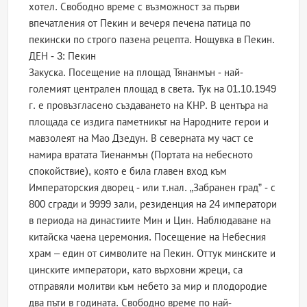
хотел. Свободно време с възможност за първи
впечатления от Пекин и вечеря печена патица по
пекински по строго пазена рецепта. Нощувка в Пекин.
ДЕН - 3: Пекин
Закуска. Посещение на площад Тянанмън - най-
големият централен площад в света. Тук на 01.10.1949
г. е провъзгласено създаването на КНР. В центъра на
площада се издига паметникът на Народните герои и
мавзолеят на Мао Дзедун. В северната му част се
намира вратата Тиенанмън (Портата на небесното
спокойствие), която е била главен вход към
Императорския дворец - или т.нал. „Забранен град” - с
800 сгради и 9999 зали, резиденция на 24 императори
в периода на династиите Мин и Цин. Наблюдаване на
китайска чаена церемония. Посещение на Небесния
храм – един от символите на Пекин. Оттук минските и
цинските императори, като върховни жреци, са
отправяли молитви към небето за мир и плодородие
два пъти в годината. Свободно време по най-