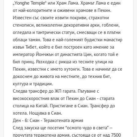
„Yonghe Temple“ или Храм Лама. Храмът Лама е един
от най-колоритните и оживени храмове в Пекин.
Известен със своите извити покриви, страхотни
стенописи, великолепни декоративни арки, гоблени,
огледала и тантрически статуи, смесващи се в плътни
облаци тамян. Това е най-големият будистки манастир
извън Тибет, който е бил построен като имение за
император Йончжън от династията Цин, когато той е
бил принц. Разходка с рикша из тесните улици на
Пекин, известни с името хутонги. Това е начинът да се
докоснем до живота на местните, до техния бит,
култура и традиции.
Следва трансфер до ЖП гарата. Пътуване с
високоскоростния влак от Пекин до Сиан - старата
столица на Китай. Пристигане в Сиан. Трансфер до
хотела. Нощувка в Сиан.
Ден - 6: Сиан - Теракотената армия
След закуска ще посетим “осмото чудо в света” –
прочутата теракотена армия, състояща се от над 7500