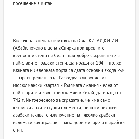
посещение в Китай.
Включена в цената обиколка на СианКИТАЙ,КИТАЙ
(AS)Включено в ценатаСпирка при древните
крепостни стени на Сиан - най-добре съхранените и
най-старите градски стени, датиращи от 194 г. пр. хр.
Южната и Северната порта са двата основни входа към
т. нар. вътрешен град. Разходка в живописния
мюсюлмански квартал и Голямата джамия - една от
най-старите и известни джамии в Китай, датираща от
742 г. Интрересното за сградата е, че има само
китайски архитектурни елементи, не носи никакви
арабски такива, с изключение на няколко арабски
ислямски калиграфии – няма дори минарета в арабски
стил.