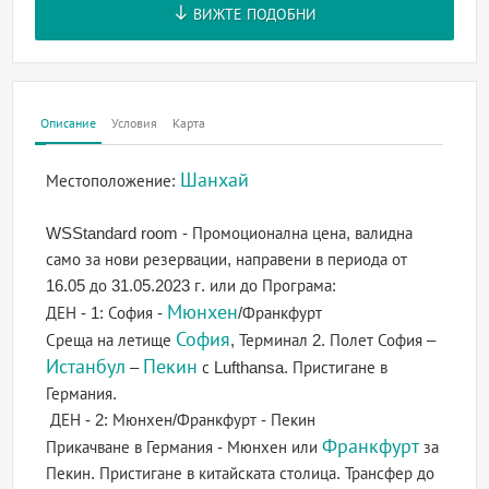
ВИЖТЕ ПОДОБНИ
Описание
Условия
Карта
Шанхай
Местоположение:
WSStandard room - Промоционална цена, валидна
само за нови резервации, направени в периода от
16.05 до 31.05.2023 г. или до Програма:
Мюнхен
ДЕН - 1: София -
/Франкфурт
София
Среща на летище
, Терминал 2. Полет София –
Истанбул
Пекин
–
с Lufthansa. Пристигане в
Германия.
ДЕН - 2: Мюнхен/Франкфурт - Пекин
Франкфурт
Прикачване в Германия - Мюнхен или
за
Пекин. Пристигане в китайската столица. Трансфер до