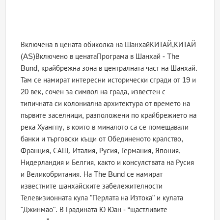
Включена в цената обиколка на ШанхайКИТАЙ,КИТАЙ
(AS)Включено в ценатаПрограма в Шанхай - The
Bund, крайбрежна зона в централната част на Шанхай.
Там се намират интересни исторически сгради от 19 и
20 век, сочен за символ на града, известен с
типичната си колониална архитектура от времето на
първите заселници, разположени по крайбрежието на
река Хуангпу, в които в миналото са се помещавали
банки и търговски къщи от Обединеното кралство,
Франция, САЩ, Италия, Русия, Германия, Япония,
Нидерландия и Белгия, както и консулствата на Русия
и Великобритания. На The Bund се намират
известните шанхайските забележителности
Телевизионната кула "Перлата на Изтока" и кулата
"Джинмао". В Градината Ю Юан - “щастливите