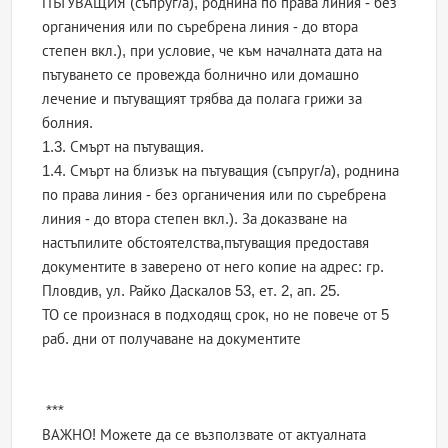
ПЪТУВАЩИЯ (съпруг/а), роднина по права линия - без
органичения или по съребрена линия - до втора
степен вкл.), при условие, че към началната дата на
пътуването се провежда болнично или домашно
лечение и пътуващият трябва да полага грижи за
болния.
1.3. Смърт на пътуващия.
1.4. Смърт на близък на пътуващия (съпруг/а), роднина
по права линия - без органичения или по съребрена
линия - до втора степен вкл.). За доказване на
настъпилите обстоятелства,пътуващия предоставя
документите в заверено от него копие на адрес: гр.
Пловдив, ул. Райко Даскалов 53, ет. 2, ап. 25.
ТО се произнася в подходящ срок, но не повече от 5
раб. дни от получаване на документите
***
ВАЖНО! Можете да се възползвате от актуалната