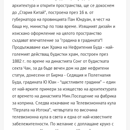
архитектура и открити пространства, ще се докоснем
до „Стария Китай”, построена през 16 в. от
губернатора на провинцията Пан Юндуан, в чест на
баща му, министър по това време. Изящният дизайн и
изискано оформление на цялото пространство
създават впечатление за "градина в градината“!
Продължаваме към Храма на Нефритения Буда - най-
големият действащ будистки храм, построен през
1882 г. по време на династията Сонг от будистката
секта Чан, за да бъде вечен дом на две нефритени
статуи, донесени от Бирма - Седящия и Полегналия
Буда, градината Ю Юан - “щастливите градини” – един
от най-ярките примери за изящество на архитектурата
от времето на династията Мин.Посещение на фабрика
за коприна. Следва изкачване на Телевизионната кула
“Перлата на Изтока”, четвъртата по височина
телевизионна кула в света и една от най-известните
забележителности. По желание с доплащане круиз с