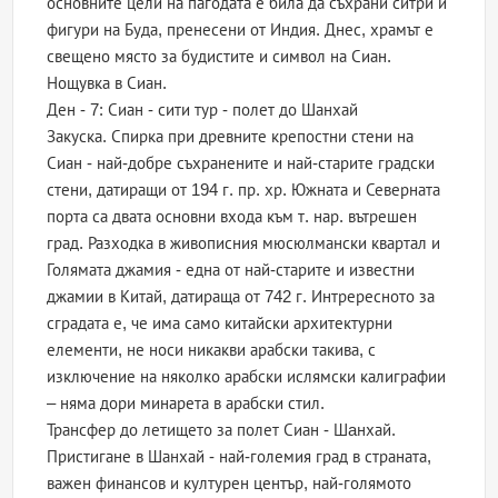
основните цели на пагодата е била да съхрани ситри и
фигури на Буда, пренесени от Индия. Днес, храмът е
свещено място за будистите и символ на Сиан.
Нощувка в Сиан.
Ден - 7: Сиан - сити тур - полет до Шанхай
Закуска. Спирка при древните крепостни стени на
Сиан - най-добре съхранените и най-старите градски
стени, датиращи от 194 г. пр. хр. Южната и Северната
порта са двата основни входа към т. нар. вътрешен
град. Разходка в живописния мюсюлмански квартал и
Голямата джамия - една от най-старите и известни
джамии в Китай, датираща от 742 г. Интрересното за
сградата е, че има само китайски архитектурни
елементи, не носи никакви арабски такива, с
изключение на няколко арабски ислямски калиграфии
– няма дори минарета в арабски стил.
Трансфер до летището за полет Сиан - Шaнхай.
Пристигане в Шанхай - най-големия град в страната,
важен финансов и културен център, най-голямото