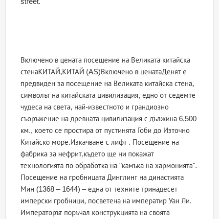
street.
Включенo в цената посещение на Великата китайска
стенаКИТАЙ,КИТАЙ (AS)Включено в ценатаДенят е
предвиден за посещение на Великата китайска стена,
символът на китайската цивилизация, едно от седемте
чудеса на света, най-известното и грандиозно
съоръжение на древната цивилизация с дължина 6,500
км., което се простира от пустинята Гоби до Източно
Китайско море.Изкачване с лифт . Посещение на
фабрика за нефрит,където ще ни покажат
технологията по обработка на "камъка на хармонията".
Посещение на гробницата Динглинг на династията
Мин (1368 – 1644) – една от техните тринадесет
имперски гробници, посветена на императир Уан Ли.
Императорът поръчал конструкцията на своята