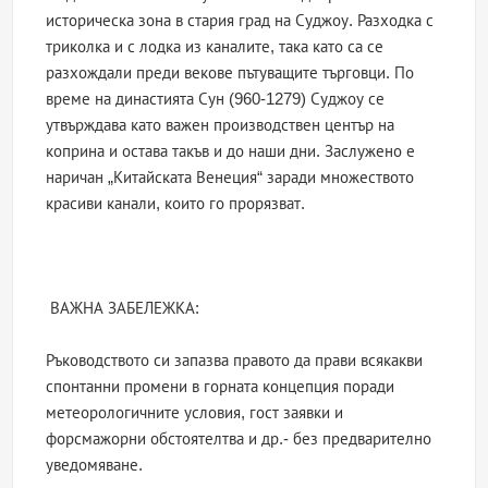
историческа зона в стария град на Суджоу. Разходка с
триколка и с лодка из каналите, така като са се
разхождали преди векове пътуващите търговци. По
време на династията Сун (960-1279) Суджоу се
утвърждава като важен производствен център на
коприна и остава такъв и до наши дни. Заслужено е
наричан „Китайската Венеция“ заради множеството
красиви канали, които го прорязват.
ВАЖНА ЗАБЕЛЕЖКА:
Ръководството си запазва правото да прави всякакви
спонтанни промени в горната концепция поради
метеорологичните условия, гост заявки и
форсмажорни обстоятелтва и др.- без предварително
уведомяване.