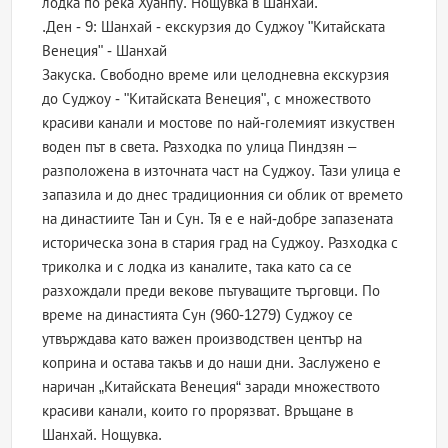
лодка по река Хуанпу. Нощувка в Шанхай.
.Ден - 9: Шанхай - екскурзия до Суджоу "Китайската
Венеция" - Шанхай
Закуска. Свободно време или целодневна екскурзия
до Суджоу - "Китайската Венеция", с множеството
красиви канали и мостове по най-големият изкуствен
воден път в света. Разходка по улица Пиндзян –
разположена в източната част на Суджоу. Тази улица е
запазила и до днес традиционния си облик от времето
на династиите Тан и Сун. Тя е е най-добре запазената
историческа зона в стария град на Суджоу. Разходка с
триколка и с лодка из каналите, така като са се
разхождали преди векове пътуващите търговци. По
време на династията Сун (960-1279) Суджоу се
утвърждава като важен производствен център на
коприна и остава такъв и до наши дни. Заслужено е
наричан „Китайската Венеция“ заради множеството
красиви канали, които го прорязват. Връщане в
Шанхай. Нощувка.