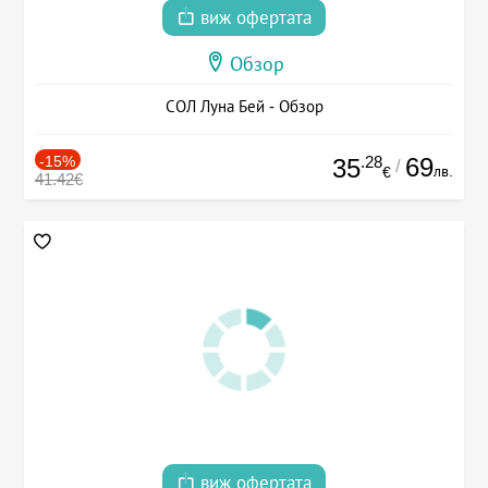
виж офертата
Обзор
СОЛ Луна Бей - Обзор
-15%
.28
69
35
/
лв.
€
41.42€
виж офертата