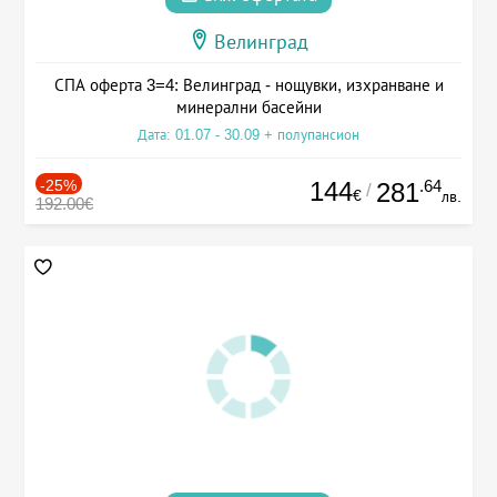
Велинград
СПА оферта 3=4: Велинград - нощувки, изхранване и
минерални басейни
Дата: 01.07 - 30.09 + полупансион
-25%
144
.64
281
/
€
лв.
192.00€