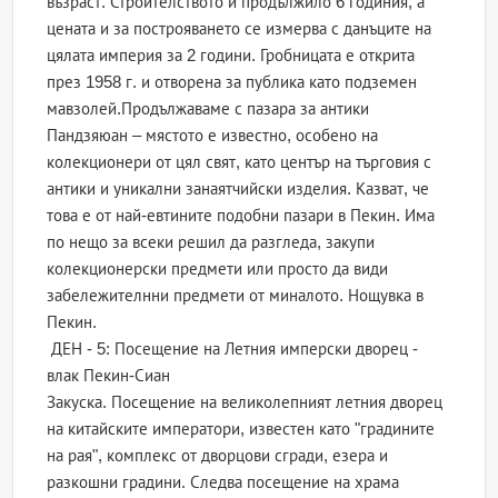
възраст. Строителството и продължило 6 годиния, а
цената и за построяването се измерва с данъците на
цялата империя за 2 години. Гробницата е открита
през 1958 г. и отворена за публика като подземен
мавзолей.Продължаваме с пазара за антики
Пандзяюан – мястото е известно, особено на
колекционери от цял свят, като център на търговия с
антики и уникални занаятчийски изделия. Казват, че
това е от най-евтините подобни пазари в Пекин. Има
по нещо за всеки решил да разгледа, закупи
колекционерски предмети или просто да види
забележителнни предмети от миналото. Нощувка в
Пекин.
ДЕН - 5: Посещение на Летния имперски дворец -
влак Пекин-Сиан
Закуска. Посещение на великолепният летния дворец
на китайските императори, известен като "градините
на рая", комплекс от дворцови сгради, езера и
разкошни градини. Следва посещение на храма