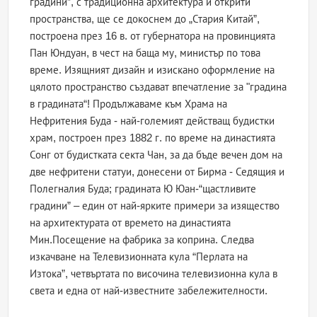
градини”, с традиционна архитектура и открити
пространства, ще се докоснем до „Стария Китай”,
построена през 16 в. от губернатора на провинцията
Пан Юндуан, в чест на баща му, министър по това
време. Изящният дизайн и изискано оформление на
цялото пространство създават впечатление за "градина
в градината“! Продължаваме към Храма на
Нефритения Буда - най-големият действащ будистки
храм, построен през 1882 г. по време на династията
Сонг от будистката секта Чан, за да бъде вечен дом на
две нефритени статуи, донесени от Бирма - Седящия и
Полегналия Буда; градината Ю Юан-“щастливите
градини” – един от най-ярките примери за изящество
на архитектурата от времето на династията
Мин.Посещение на фабрика за коприна. Следва
изкачване на Телевизионната кула “Перлата на
Изтока”, четвъртата по височина телевизионна кула в
света и една от най-известните забележителности.