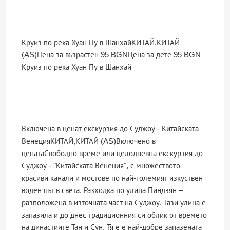
Круиз по река Хуан Пу в ШанхайКИТАЙ,КИТАЙ
(AS)Цена за възрастен 95 BGNЦена за дете 95 BGN
Круиз по река Хуан Пу в Шанхай
Включена в ценат екскурзия до Суджоу - Китайската
ВенецияКИТАЙ,КИТАЙ (AS)Включено в
ценатаСвободно време или целодневна екскурзия до
Суджоу - "Китайската Венеция", с множеството
красиви канали и мостове по най-големият изкуствен
воден път в света. Разходка по улица Пиндзян –
разположена в източната част на Суджоу. Тази улица е
запазила и до днес традиционния си облик от времето
на династиите Тан и Сун. Тя е е най-добре запазената