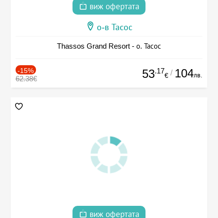
виж офертата
о-в Тасос
Thassos Grand Resort - о. Тасос
-15%
.17
104
53
/
лв.
€
62.38€
виж офертата