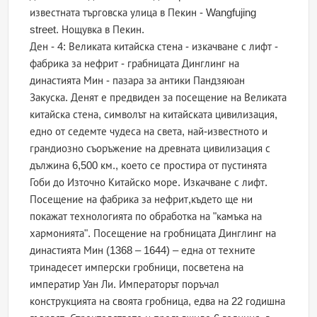
известната търговска улица в Пекин - Wangfujing
street. Нощувка в Пекин.
Ден - 4: Великата китайска стена - изкачване с лифт -
фабрика за нефрит - грабницата Динглинг на
династията Мин - пазара за антики Пандзяюан
Закуска. Денят е предвиден за посещение на Великата
китайска стена, символът на китайската цивилизация,
едно от седемте чудеса на света, най-известното и
грандиозно съоръжение на древната цивилизация с
дължина 6,500 км., което се простира от пустинята
Гоби до Източно Китайско море. Изкачване с лифт.
Посещение на фабрика за нефрит,където ще ни
покажат технологията по обработка на "камъка на
хармонията". Посещение на гробницата Динглинг на
династията Мин (1368 – 1644) – една от техните
тринадесет имперски гробници, посветена на
императир Уан Ли. Императорът поръчал
конструкцията на своята гробница, едва на 22 годишна