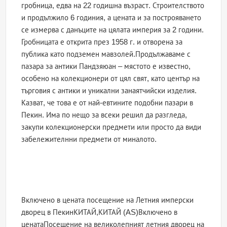
гробница, едва на 22 годишна възраст. Строителството
и продължило 6 годиния, а цената и за построяването
се измерва с данъците на цялата империя за 2 години.
Гробницата е открита през 1958 г. и отворена за
публика като подземен мавзолей.Продължаваме с
пазара за антики Пандзяюан – мястото е известно,
особено на колекционери от цял свят, като център на
търговия с антики и уникални занаятчийски изделия.
Казват, че това е от най-евтините подобни пазари в
Пекин. Има по нещо за всеки решил да разгледа,
закупи колекционерски предмети или просто да види
забележителнни предмети от миналото.
Включено в цената посещение на Летния имперски
дворец в ПекинКИТАЙ,КИТАЙ (AS)Включено в
ценатаПосещение на великолепният летния дворец на