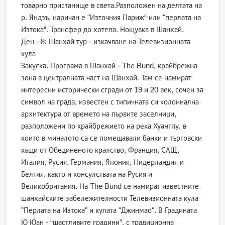
товарно пристанище в света.Разположен на делтата на
р. Яндзъ, наричан е "Източния Париж“ или "перлата на
Изтока“. Трансфер до хотела. Нощувка в Шанхай.
Ден - 8: Шанхай тур - изкачване на Телевизионната
кула
Закуска. Програма в Шанхай - The Bund, крайбрежна
зона в централната част на Шанхай. Там се намират
интересни исторически сгради от 19 и 20 век, сочен за
символ на града, известен с типичната си колониална
архитектура от времето на първите заселници,
разположени по крайбрежието на река Хуангпу, в
които в миналото са се помещавали банки и търговски
къщи от Обединеното кралство, Франция, САЩ,
Италия, Русия, Германия, Япония, Нидерландия и
Белгия, както и консулствата на Русия и
Великобритания. На The Bund се намират известните
шанхайските забележителности Телевизионната кула
"Перлата на Изтока" и кулата "Джинмао". В Градината
Ю Юан - “щастливите градини”, с традиционна