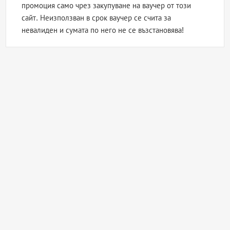
промоция само чрез закупуване на ваучер от този
сайт. Неизползван в срок ваучер се счита за
невалиден и сумата по него не се възстановява!