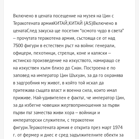
Включено в цената посещение на музея на Цин с
Теракотената армияКИТАЙ,КИТАЙ (AS)Включено в
ценатаСлед закуска ще посетим “осмото чудо в света”
– прочутата теракотена армия, състояща се от над
7500 фигури в естествен ръст на войни: генерали,
офицери, пехотинци, стрелци, коне и каляски –
истинско произведение на изкуството, намиращо се
на изкуствен хълм близо до Сиан. Построена е по
заповед на император Цин Шъхуан, за да го охранява
в задгробния му живот, в който той искал да
притежава същата власт и военна сила, които имал
приживе. Най-удивителен е фактът, че император Цин,
за да избегне човешки жертвоприношения за първи
първи път замества живи хора – войници и
императорски служители, с теракотени
фигури.Теракотената армия е открита през март 1974
г. от фермер и днес е сред задължителните обекти за