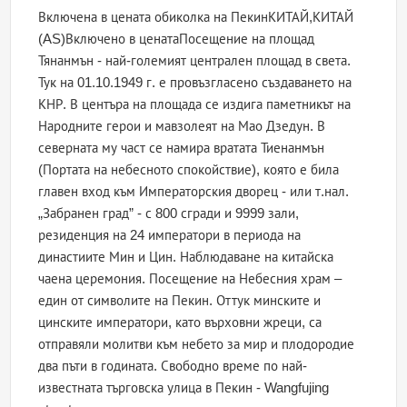
Включена в цената обиколка на ПекинКИТАЙ,КИТАЙ
(AS)Включено в ценатаПосещение на площад
Тянанмън - най-големият централен площад в света.
Тук на 01.10.1949 г. е провъзгласено създаването на
КНР. В центъра на площада се издига паметникът на
Народните герои и мавзолеят на Мао Дзедун. В
северната му част се намира вратата Тиенанмън
(Портата на небесното спокойствие), която е била
главен вход към Императорския дворец - или т.нал.
„Забранен град” - с 800 сгради и 9999 зали,
резиденция на 24 императори в периода на
династиите Мин и Цин. Наблюдаване на китайска
чаена церемония. Посещение на Небесния храм –
един от символите на Пекин. Оттук минските и
цинските императори, като върховни жреци, са
отправяли молитви към небето за мир и плодородие
два пъти в годината. Свободно време по най-
известната търговска улица в Пекин - Wangfujing