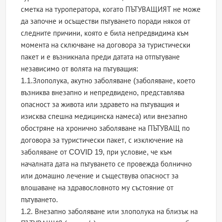
сметка на туроператора, когато ПЪТУВАЩИЯТ не може
да започне и осъществи пътуването поради някоя от
следните причини, която е била непредвидима към
момента на сключване на договора за туристически
пакет и е възникнала преди датата на отпътуване
независимо от волята на пътуващия:
1.1.Злополука, акутно заболяване (заболяване, което
възниква внезапно и непредвидено, представлява
опасност за живота или здравето на пътуващия и
изисква спешна медицинска намеса) или внезапно
обостряне на хронично заболяване на ПЪТУВАЩ по
договора за туристически пакет, с изключение на
заболяване от COVID 19, при условие, че към
началната дата на пътуването се провежда болнично
или домашно лечение и съществува опасност за
влошаване на здравословното му състояние от
пътуването.
1.2. Внезапно заболяване или злополука на близък на