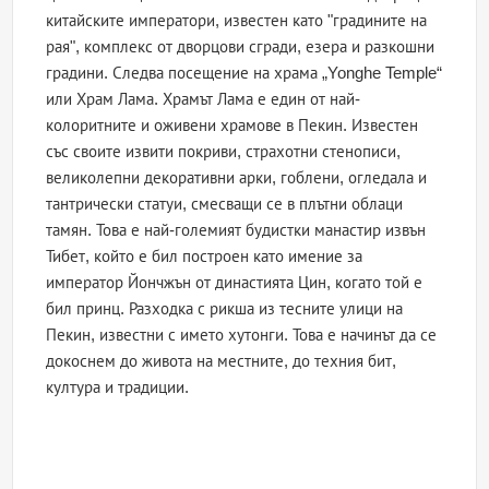
китайските императори, известен като "градините на
рая", комплекс от дворцови сгради, езера и разкошни
градини. Следва посещение на храма „Yonghe Temple“
или Храм Лама. Храмът Лама е един от най-
колоритните и оживени храмове в Пекин. Известен
със своите извити покриви, страхотни стенописи,
великолепни декоративни арки, гоблени, огледала и
тантрически статуи, смесващи се в плътни облаци
тамян. Това е най-големият будистки манастир извън
Тибет, който е бил построен като имение за
император Йончжън от династията Цин, когато той е
бил принц. Разходка с рикша из тесните улици на
Пекин, известни с името хутонги. Това е начинът да се
докоснем до живота на местните, до техния бит,
култура и традиции.