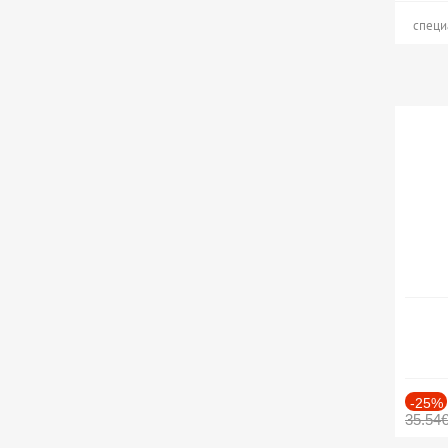
специ
-25%
35.54