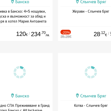
Банско
Слънчев Бряг
ивка в Банско: 4=5 нощувки,
Жерави - Слънчев бряг
уска и възможност за обяд и
еря в хотел Мария Антоанета
а: 16.07 - 07.09 + полупансион
120
.70
-20%
.12
234
28
/
/
€
лв.
€
35.28€
Банско
Слънчев Бряг
здно СПА Преживяване в Гранд
Котва - Слънчев бряг
отел Банско с All Inclusive