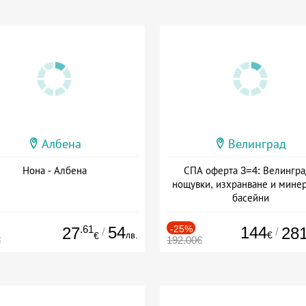
Албена
Велинград
Нона - Албена
СПА оферта 3=4: Велингра
нощувки, изхранване и мине
басейни
Дата: 01.07 - 30.09 + полупан
.61
54
-25%
144
27
28
/
/
лв.
€
€
€
192.00€