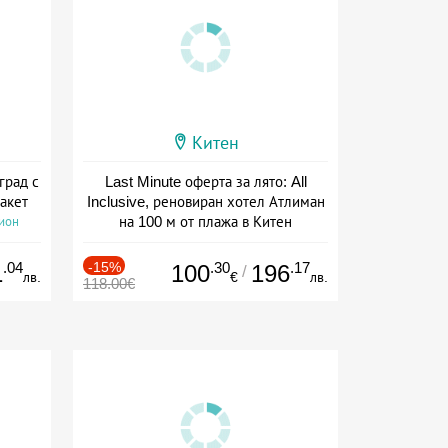
Китен
град с
Last Minute оферта за лято: All
акет
Inclusive, реновиран хотел Атлиман
на 100 м от плажа в Китен
сион
Дата: 01.06 - 29.09 + all inclusive
.04
-15%
.30
.17
1
100
196
/
лв.
€
лв.
118.00€