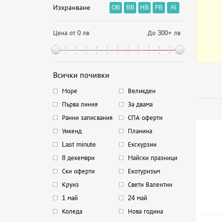
Изхранване
OB
BB
HB
FB
AI
Цена от 0 лв
До 300+ лв
Всички почивки
Море
Великден
Първа линия
За двама
Ранни записвания
СПА оферти
Уикенд
Планина
Last minute
Екскурзии
8 декември
Майски празници
Ски оферти
Екотуризъм
Круиз
Свети Валентин
1 май
24 май
Коледа
Нова година