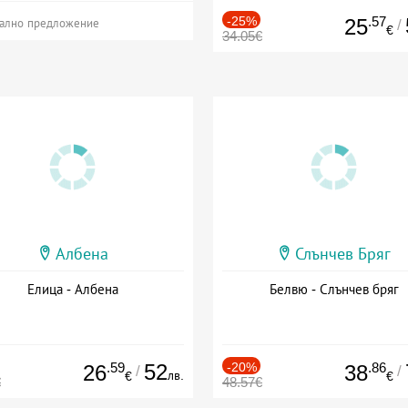
-25%
.57
25
/
ално предложение
€
34.05€
Албена
Слънчев Бряг
Елица - Албена
Белвю - Слънчев бряг
.59
52
-20%
.86
26
38
/
/
лв.
€
€
€
48.57€