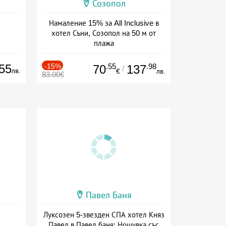
Созопол
Намаление 15% за All Inclusive в
хотел Съни, Созопол на 50 м от
плажа
Дата: 30.07 - 30.09 + all inclusive
55
-15%
.55
.98
70
137
/
лв.
€
лв.
83.00€
Павел Баня
Луксозен 5-звезден СПА хотел Княз
Павел в Павел баня: Нощувка със