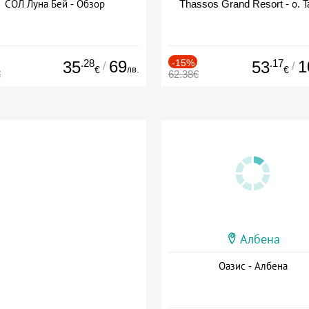
СОЛ Луна Бей - Обзор
Thassos Grand Resort - о. Т
.28
69
-15%
.17
1
35
53
/
/
лв.
€
€
€
62.38€
Албена
Оазис - Албена