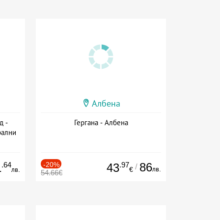
Албена
д -
Гергана - Албена
рални
сион
.64
-20%
.97
86
1
43
/
лв.
лв.
€
54.66€