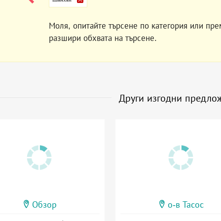
Моля, опитайте търсене по категория или пре
разшири обхвата на търсене.
Други изгодни предло
Обзор
о-в Тасос