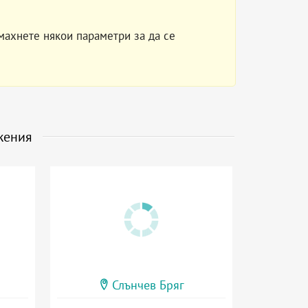
махнете някои параметри за да се
жения
Слънчев Бряг