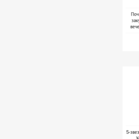
Поч
зак
веч
Дат
5-зве
Х