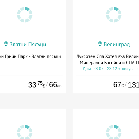
Златни Пясъци
Велинград
н Грийн Парк - Златни пясъци
Луксозен Спа Хотел във Велин
Минерални Басейни и СПА П
Дата: 28.07 - 23.12 + полупан
.75
66
67
33
13
/
/
лв.
€
€
€