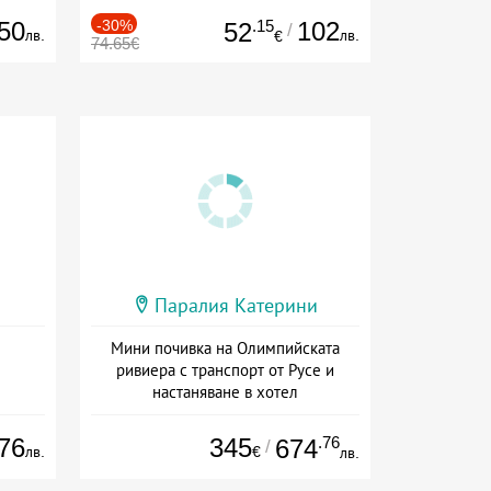
50
-30%
.15
102
52
/
лв.
лв.
€
74.65€
Паралия Катерини
Мини почивка на Олимпийската
ривиера с транспорт от Русе и
настаняване в хотел
Дата: 18.09 - 23.09 + закуска
76
345
.76
674
/
лв.
€
лв.