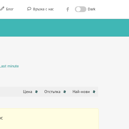
Блог
Връзка с нас
Dark
Last minute
Цена
Отстъпка
Най-нови
и: