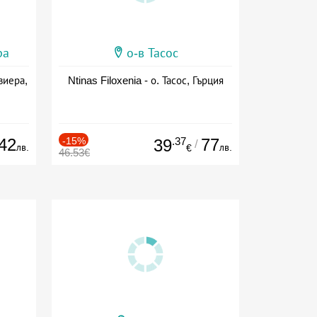
ра
о-в Тасос
виера,
Ntinas Filoxenia - о. Тасос, Гърция
42
-15%
.37
77
39
/
лв.
лв.
€
46.53€