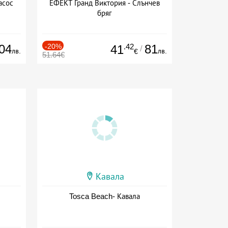
асос
ЕФЕКТ Гранд Виктория - Слънчев
бряг
04
-20%
.42
81
41
/
лв.
лв.
€
51.64€
Кавала
Tosca Beach- Кавала