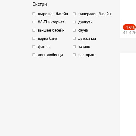
Екстри
вътрешен басейн
минерален басейн
Wi-Fi интернет
джакузи
-15%
външен басейн
сауна
41.42
парна баня
детски кът
фитнес
казино
дом. любимци
ресторант