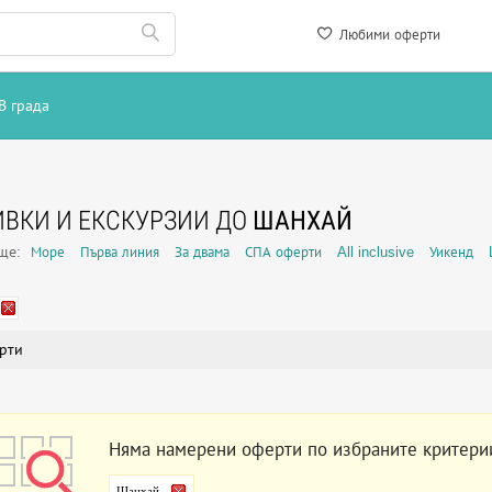
Любими оферти
В града
ВКИ И ЕКСКУРЗИИ ДО
ШАНХАЙ
още:
Море
Първа линия
За двама
СПА оферти
All inclusive
Уикенд
рти
Няма намерени оферти по избраните критери
Шанхай