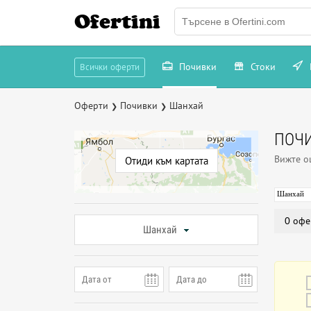
Ofertini
Почивки
Стоки
Всички оферти
Оферти
Почивки
Шанхай
❯
❯
ПОЧИ
Вижте 
Отиди към картата
Шанхай
0 офе
Шанхай