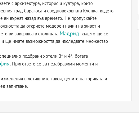
наете с архитектура, история и култура, които
евния град Сарагоса и средновековната Куенка, където
е ви върнат назад във времето. Не пропускайте
можността да откриете модерен начин на живот и
Мадрид
ето ви завършва в столицата
, където ще се
а и ще имате възможността да изследвате множество
специално подбрани хотели 3* и 4*, богата
офия
. Пригответе се за незабравими моменти и
изменения в летищните такси, цените на горивата и
ед запитване.