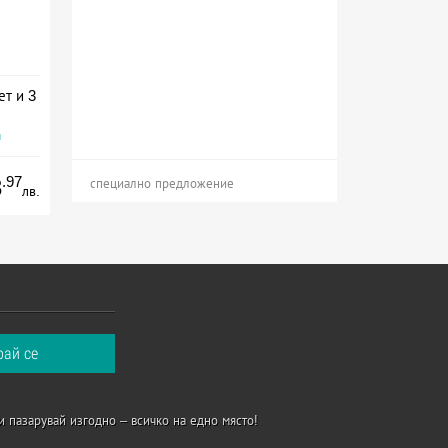
ет и 3
а
.97
3
специално предложение
лв.
и пазарувай изгодно – всичко на едно място!