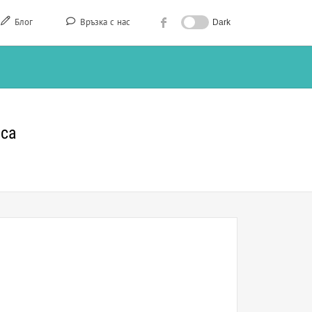
Блог
Връзка с нас
Dark
оса