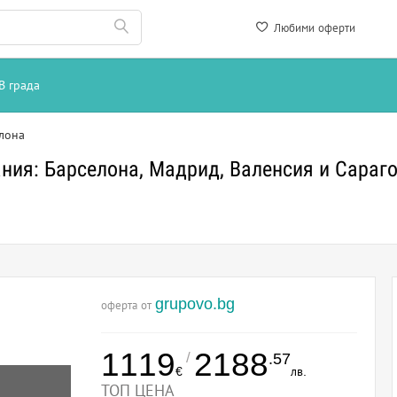
Любими оферти
В града
лона
ния: Барселона, Мадрид, Валенсия и Сараг
grupovo.bg
оферта от
1119
2188
/
.57
€
лв.
ТОП ЦЕНА