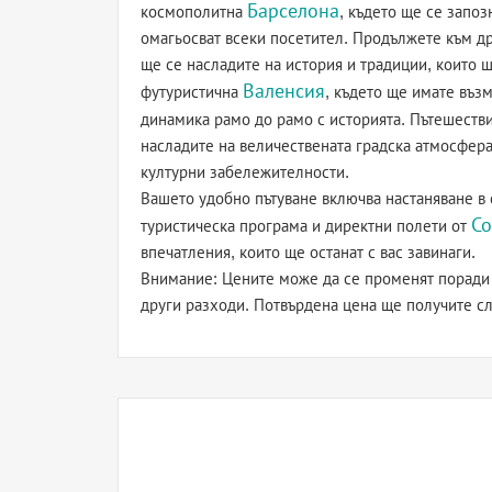
Барселона
космополитна
, където ще се запоз
омагьосват всеки посетител. Продължете към др
ще се насладите на история и традиции, които щ
Валенсия
футуристична
, където ще имате въз
динамика рамо до рамо с историята. Пътешестви
насладите на величествената градска атмосфер
културни забележителности.
Вашето удобно пътуване включва настаняване в 
С
туристическа програма и директни полети от
впечатления, които ще останат с вас завинаги.
Внимание: Цените може да се променят поради 
други разходи. Потвърдена цена ще получите сл