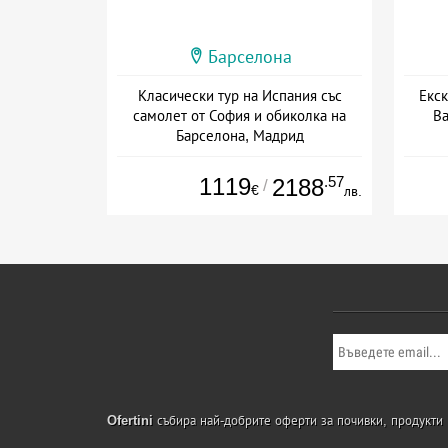
Барселона
Класически тур на Испания със
Екск
самолет от София и обиколка на
Ва
Барселона, Мадрид
Дата: 01.09 - 22.09 + закуска
1119
.57
2188
/
€
лв.
Ofertini
събира най-добрите оферти за почивки, продукти и