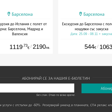
Барселона
Барселона
урзия до Испания с полет от
Екскурзия до Барселона с пол
рна: Барселона, Мадрид и
нощувки със закуска
Валенсия
Дата: 25.09 - 08.11 + закуск
Дата: 06.10 - 13.10 + закуска
.73
2190
544
1119
106
/
/
лв.
€
€
АБОНИРАЙ СЕ ЗА НАШИЯ Е-БЮЛЕТИН
Без спам. Отказ по всяко време.
 услуги с отстъпки до -60%. Резервирай уикенд в планината, СПА релакс ил