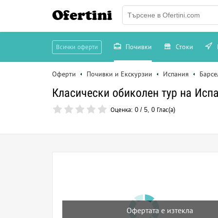
Ofertini
Почивки
Стоки
Всички оферти
Оферти
Почивки и Екскурзии
Испания
Барсе
Класически обиколен тур на Испа
Оценка:
0
/
5
,
0
Глас(а)
Офертата е изтекла