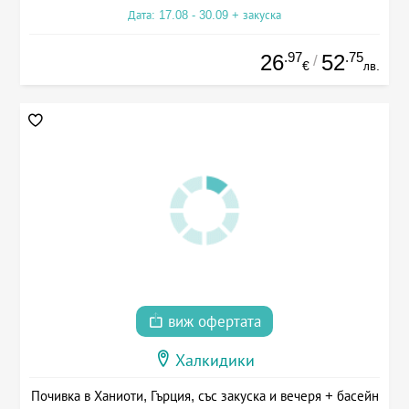
Дата: 17.08 - 30.09 + закуска
.97
.75
26
52
/
€
лв.
виж офертата
Халкидики
Почивка в Ханиоти, Гърция, със закуска и вечеря + басейн