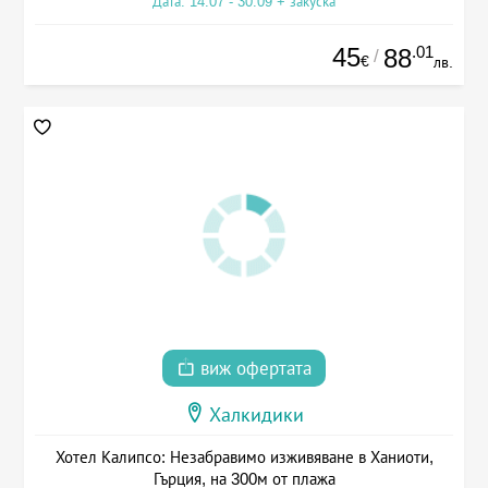
Дата: 14.07 - 30.09 + закуска
45
.01
88
/
€
лв.
виж офертата
Халкидики
Хотел Калипсо: Незабравимо изживяване в Ханиоти,
Гърция, на 300м от плажа