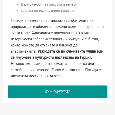
Възможности за закуска и вечеря
Достъп до ексклузивни плажове
Посиди е известна дестинация за любителите на
природата, с изобилие от зелени хълмове и кристално
чисто море. Халкидики е популярна със своите
исторически забележителности и културни събития,
които можете да откриете в близост до
апартаментите.
Разходете се по слънчевите улици или
се гмурнете в културното наследство на Гърция.
Независимо дали сте на романтична почивка или
семейно приключение, Faros Apartments в Посиди е
идеалната дестинация за вас!
КЪМ ОФЕРТАТА