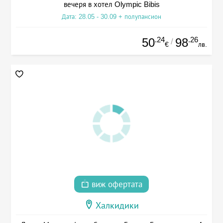
вечеря в хотел Olympic Bibis
Дата: 28.05 - 30.09 + полупансион
.24
.26
50
98
/
€
лв.
виж офертата
Халкидики