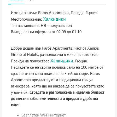
Име на хотела:
Faros Apartments, Посиди, Гърция
Халкидики
Местоположение:
Тип настаняване:
HB - полупансион
Валидност на офертата
от 02.09 до 01.10
Добре дошли във Faros Apartments, част от Xenios
Group of Hotels, разположени в живописното село
Халкидики
Посиди на полуостров
, Гърция.
Насладете се на своята почивка само на 100 метра от
красивите пясъчни плажове на Егейско море. Faros
Apartments предлага уют и традиционна гръцка
атмосфера, която ще ви накара да се почувствате като
у дома си.
Сградата е разположена в идеална близост
до местни забележителности и предлага удобства
като:
Безплатен Wi-Fi интернет