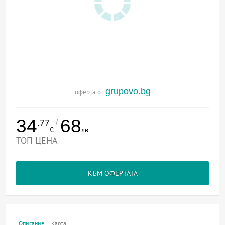
grupovo.bg
оферта от
34
68
/
.77
€
лв.
ТОП ЦЕНА
КЪМ ОФЕРТАТА
Описание
Карта