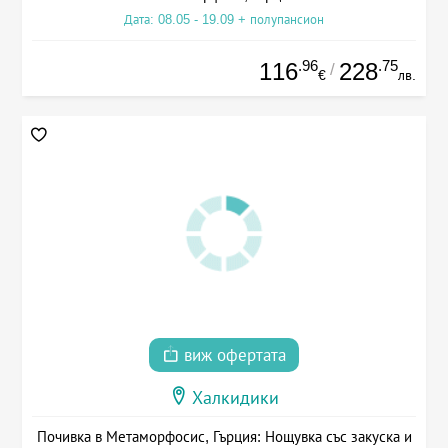
Дата: 08.05 - 19.09 + полупансион
.96
.75
116
228
/
€
лв.
виж офертата
Халкидики
Почивка в Метаморфосис, Гърция: Нощувка със закуска и