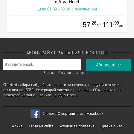
в Arya Hotel
Дата: 01.09 - 30.09 + полупансион
.26
.99
57
111
/
€
лв.
АБОНИРАЙ СЕ ЗА НАШИЯ Е-БЮЛЕТИН
Без спам. Отказ по всяко време.
Ofertini
събира най-добрите оферти за почивки, продукти и услуги с
отстъпки до -60%. Резервирай уикенд в планината, СПА релакс или
пазарувай изгодно – всичко на едно място!
Следете Офертините във Facebook
Архив
Карта на сайта
Условия за ползване
Връзка с нас