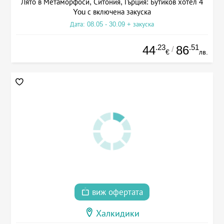
Лято в Метаморфоси, Ситония, Гърция: Бутиков хотел 4
You с включена закуска
Дата: 08.05 - 30.09 + закуска
.23
.51
44
86
/
€
лв.
виж офертата
Халкидики