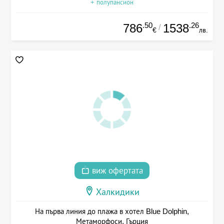
+ полупансион
.50
.26
786
1538
/
€
лв.
виж офертата
Халкидики
На първа линия до плажа в хотел Blue Dolphin,
Метаморфоси, Гърция