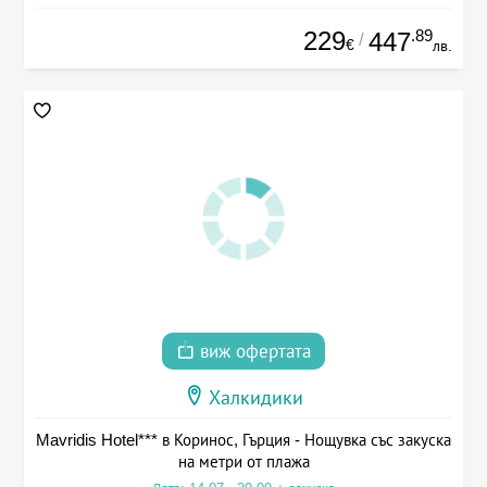
229
.89
447
/
€
лв.
виж офертата
Халкидики
Mavridis Hotel*** в Коринос, Гърция - Нощувка със закуска
на метри от плажа