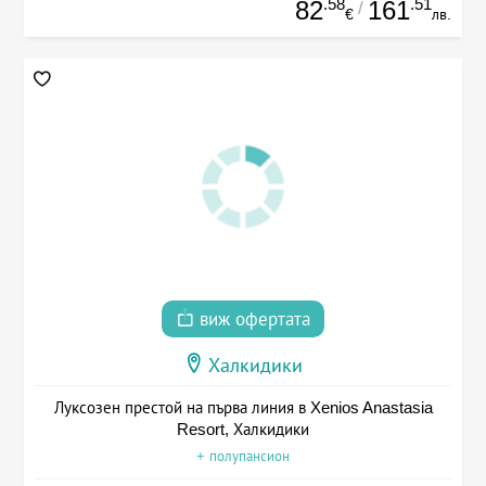
.58
.51
82
161
/
€
лв.
виж офертата
Халкидики
Луксозен престой на първа линия в Xenios Anastasia
Resort, Халкидики
+ полупансион