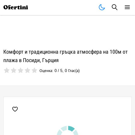
Почивки
Стоки
В града
Всички оферти
Ofertini
Комфорт и традиционна гръцка атмосфера на 100м от
плажа в Посиди, Гърция
Оценка:
0
/
5
,
0
Глас(а)