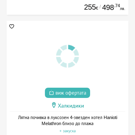
255
.74
498
/
€
лв.
виж офертата
Халкидики
Лятна почивка в луксозен 4-звезден хотел Hanioti
Melathron близо до плажа
+ закуска