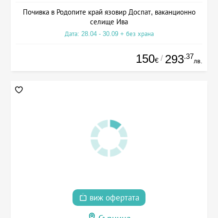
Почивка в Родопите край язовир Доспат, ваканционно
селище Ива
Дата: 28.04 - 30.09 + без храна
150
.37
293
/
€
лв.
виж офертата