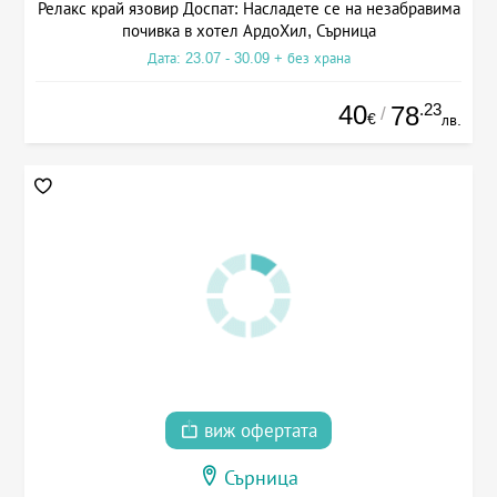
Релакс край язовир Доспат: Насладете се на незабравима
почивка в хотел АрдоХил, Сърница
Дата: 23.07 - 30.09 + без храна
40
.23
78
/
€
лв.
виж офертата
Сърница