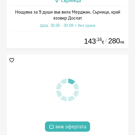
Сърница
Нощувка за 9 души във вила Мерджан, Сърница, край
язовир Доспат
Дата: 30.05 - 30.09 + без храна
.16
280
143
/
лв.
€
виж офертата