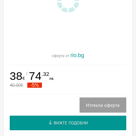
rio.bg
оферта от
38
74
/
.32
€
лв.
40.00
€
-5%
Изтекла оферта
ВИЖТЕ ПОДОБНИ