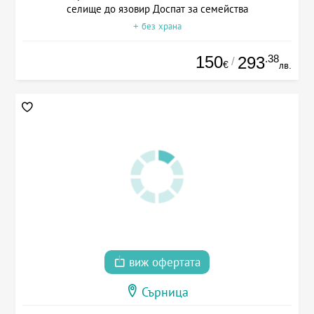
селище до язовир Доспат за семейства
+ без храна
150
.38
293
/
€
лв.
виж офертата
Сърница