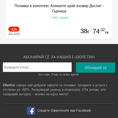
Почивка в комплекс Аликанте край язовир Доспат -
Сърница
+ без храна
-5%
38
.32
74
/
€
лв.
40.00€
АБОНИРАЙ СЕ ЗА НАШИЯ Е-БЮЛЕТИН
Без спам. Отказ по всяко време.
Ofertini
събира най-добрите оферти за почивки, продукти и услуги с
отстъпки до -60%. Резервирай уикенд в планината, СПА релакс или
пазарувай изгодно – всичко на едно място!
Следете Офертините във Facebook