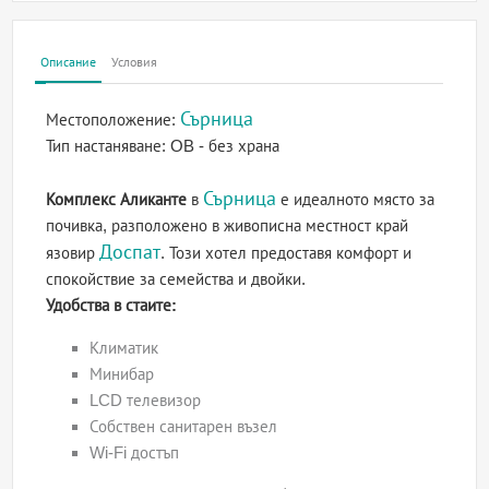
Описание
Условия
Сърница
Местоположение:
Тип настаняване:
OB - без храна
Сърница
Комплекс Аликанте
в
е идеалното място за
почивка, разположено в живописна местност край
Доспат
язовир
. Този хотел предоставя комфорт и
спокойствие за семейства и двойки.
Удобства в стаите:
Климатик
Минибар
LCD телевизор
Собствен санитарен възел
Wi-Fi достъп