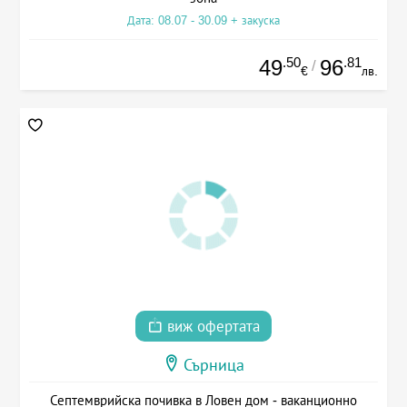
Дата: 08.07 - 30.09 + закуска
.50
.81
49
96
/
€
лв.
виж офертата
Сърница
Септемврийска почивка в Ловен дом - ваканционно