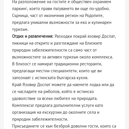
На разположение на гостите е обществен охраняем
паркинг, което прави пътуването ви още по-удобно.
Сърница, част от иконичния регион на Родопите,
предлага уникални възможности за еко и кулинарен
туризъм.
Отдих и развлечения:
Разходки покрай язовир Доспат,
пикници на открито и разглеждане на близките
природни забележителности са само част от
възможностите за активен туризъм около комплекса.
В близост се намират традиционни ресторанти,
предлагащи местни специалитети, които ще ви
запознаят с истинската българска кухня.
Край Язовир Доспат можете да наемете лодка или да
се насладите на риболов, който е истинско
удоволствие за всеки любител на природата.
Комплексът предлага допълнителни услуги като
организация на екскурзии до околните села и
природни забележителности.
Присъединете се към безброй доволни гости, които са