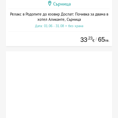
Сърница
Релакс в Родопите до язовир Доспат: Почивка за двама в
хотел Аликанте, Сърница
Дата: 01.06 - 31.08 + без храна
.23
65
33
/
лв.
€