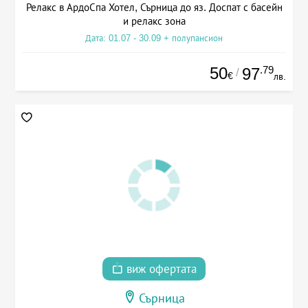
Релакс в АрдоСпа Хотел, Сърница до яз. Доспат с басейн
и релакс зона
Дата: 01.07 - 30.09 + полупансион
50
.79
97
/
€
лв.
виж офертата
Сърница