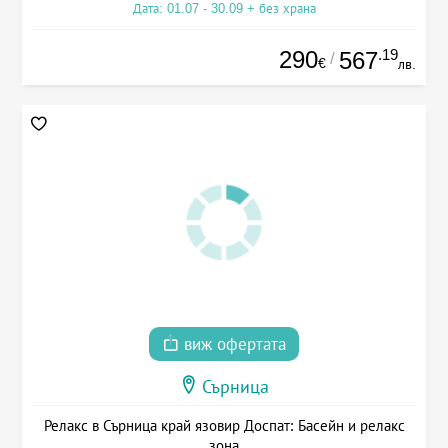
Дата: 01.07 - 30.09 + без храна
290
.19
567
/
€
лв.
виж офертата
Сърница
Релакс в Сърница край язовир Доспат: Басейн и релакс
зона