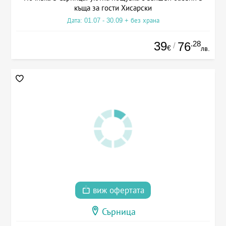
къща за гости Хисарски
Дата: 01.07 - 30.09 + без храна
39
.28
76
/
€
лв.
виж офертата
Сърница