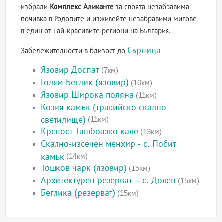
избрали
Комплекс Аликанте
за своята незабравима
почивка в Родопите и изживейте незабравими мигове
в един от най-красивите региони на България.
Сърница
Забележителности в близост до
Язовир Доспат
(7км)
Голям Беглик (язовир)
(10км)
Язовир Широка поляна
(11км)
Козия камък (тракийско скално
светилище)
(11км)
Крепост Ташбоазко кале
(13км)
Скално-изсечен менхир - с. Побит
камък
(14км)
Тошков чарк (язовир)
(15км)
Архитектурен резерват – с. Долен
(15км)
Беглика (резерват)
(15км)