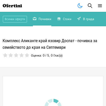
Ofertini
Почивки
Стоки
В града
Всички оферти
Комплекс Аликанте край язовир Доспат - почивка за
семейството до края на Септември
Оценка:
0
/
5
,
0
Глас(а)