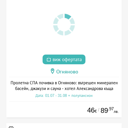
виж офертата
Огняново
Пролетна СПА почивка в Огняново: вътрешен минерален
басейн, джакузи и сауна - хотел Александрова къща
Дата: 01.07 - 31.08 + полупансион
46
.97
89
/
€
лв.