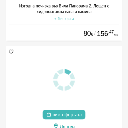
Изгодна почивка във Вила Панорама 2, Лещен с
хидромасажна вана и камина
+ без храна
80
.47
156
/
€
лв.
виж офертата
Лещен