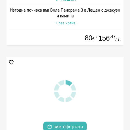
Изгодна почивка във Вила Панорама 3 в Лещен с джакузи
и камина
+ без храна
80
.47
156
/
€
лв.
виж офертата