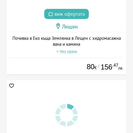
виж офертата
Лещен
Почивка в Еко къща Землянка в Лещен с хидромасажна
вана и камина
+ без храна
80
.47
156
/
€
лв.