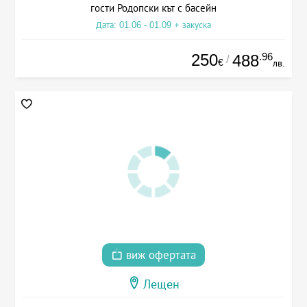
гости Родопски кът с басейн
Дата: 01.06 - 01.09 + закуска
250
.96
488
/
€
лв.
виж офертата
Лещен