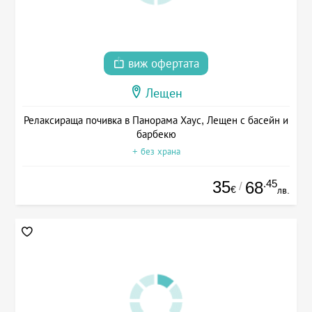
виж офертата
Лещен
Релаксираща почивка в Панорама Хаус, Лещен с басейн и
барбекю
+ без храна
35
.45
68
/
€
лв.