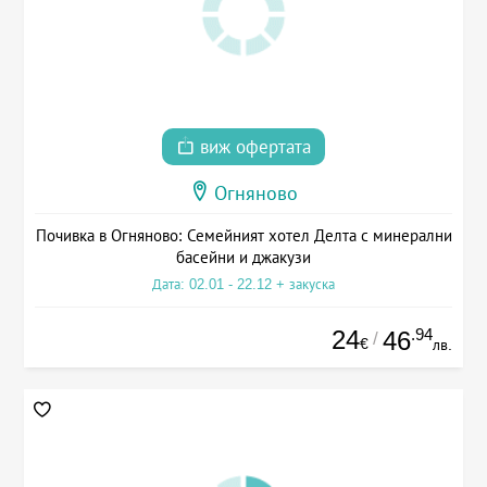
виж офертата
Огняново
Почивка в Огняново: Семейният хотел Делта с минерални
басейни и джакузи
Дата: 02.01 - 22.12 + закуска
24
.94
46
/
€
лв.