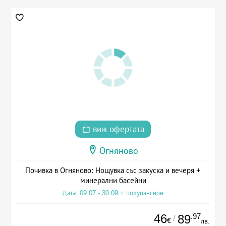
виж офертата
Огняново
Почивка в Огняново: Нощувка със закуска и вечеря +
минерални басейни
Дата: 09.07 - 30.09 + полупансион
46
.97
89
/
€
лв.