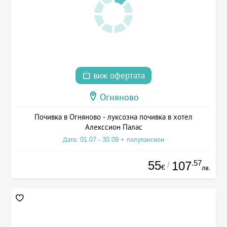
виж офертата
Огняново
Почивка в Огняново - луксозна почивка в хотел
Алекссион Палас
Дата: 01.07 - 30.09 + полупансион
55
.57
107
/
€
лв.