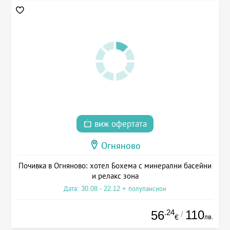
виж офертата
Огняново
Почивка в Огняново: хотел Бохема с минерални басейни
и релакс зона
Дата: 30.08 - 22.12 + полупансион
.24
110
56
/
лв.
€