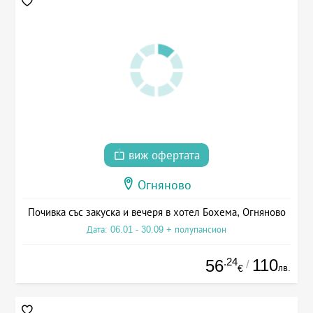
виж офертата
Огняново
Почивка със закуска и вечеря в хотел Бохема, Огняново
Дата: 06.01 - 30.09 + полупансион
.24
110
56
/
лв.
€