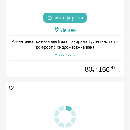
виж офертата
Лещен
Романтична почивка във Вила Панорама 1, Лещен: уют и
комфорт с хидромасажна вана
+ без храна
80
.47
156
/
€
лв.