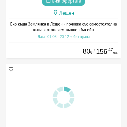
виж офертата
Лещен
Еко къща Зeмлянка в Лещен - почивка със самостоятелна
къща и отопляем външен басейн
Дата: 01.06 - 20.12 + без храна
80
.47
156
/
€
лв.