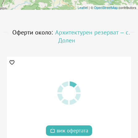
Leaflet
| ©
OpenStreetMap
contributors
Оферти около:
Архитектурен резерват – с.
Долен
виж офертата