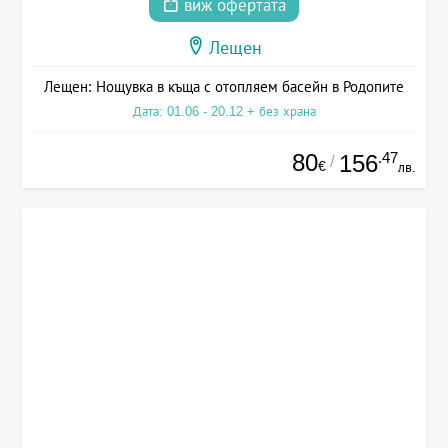
виж офертата
Лещен
Лещен: Нощувка в къща с отопляем басейн в Родопите
Дата: 01.06 - 20.12 + без храна
80
.47
156
/
€
лв.