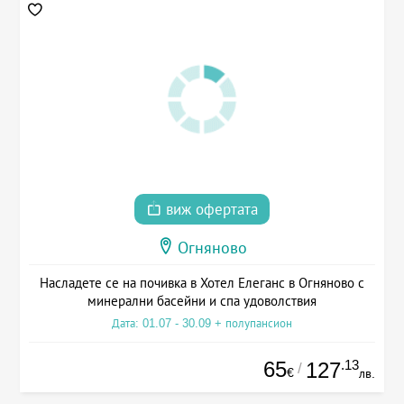
виж офертата
Огняново
Насладете се на почивка в Хотел Елеганс в Огняново с
минерални басейни и спа удоволствия
Дата: 01.07 - 30.09 + полупансион
65
.13
127
/
€
лв.