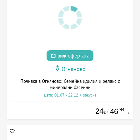
виж офертата
Огняново
Почивка в Огняново: Семейна идилия и релакс с
минерални басейни
Дата: 01.07 - 22.12 + закуска
24
.94
46
/
€
лв.