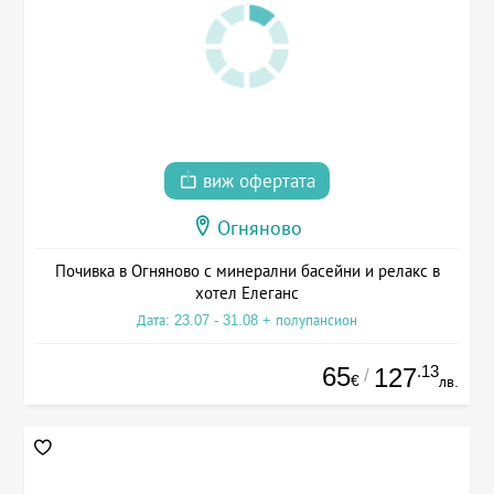
виж офертата
Огняново
Почивка в Огняново с минерални басейни и релакс в
хотел Елеганс
Дата: 23.07 - 31.08 + полупансион
65
.13
127
/
€
лв.