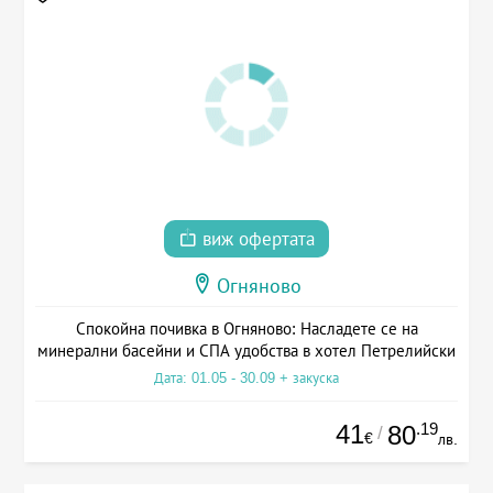
виж офертата
Огняново
Спокойна почивка в Огняново: Насладете се на
минерални басейни и СПА удобства в хотел Петрелийски
Дата: 01.05 - 30.09 + закуска
41
.19
80
/
€
лв.