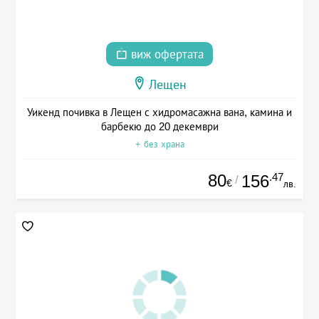
виж офертата
Лещен
Уикенд почивка в Лещен с хидромасажна вана, камина и
барбекю до 20 декември
+ без храна
80
.47
156
/
€
лв.