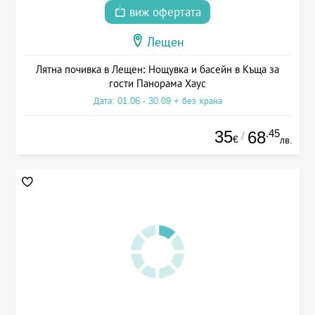
виж офертата
Лещен
Лятна почивка в Лещен: Нощувка и басейн в Къща за
гости Панорама Хаус
Дата: 01.06 - 30.09 + без храна
35
.45
68
/
€
лв.