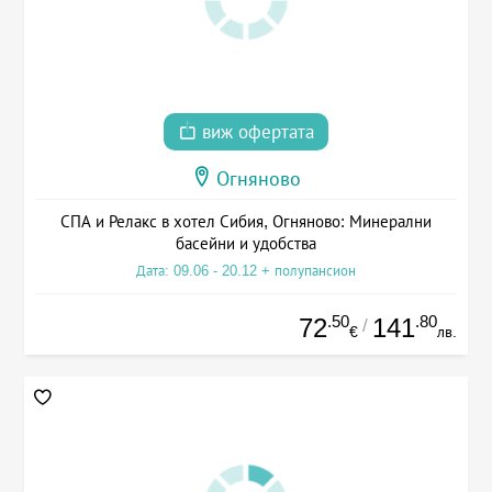
виж офертата
Огняново
СПА и Релакс в хотел Сибия, Огняново: Минерални
басейни и удобства
Дата: 09.06 - 20.12 + полупансион
.50
.80
72
141
/
€
лв.