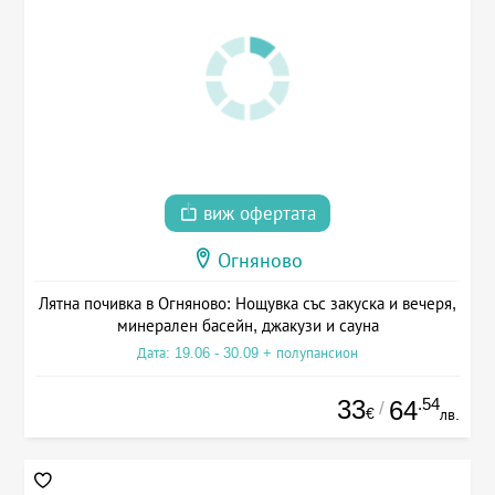
виж офертата
Огняново
Лятна почивка в Огняново: Нощувка със закуска и вечеря,
минерален басейн, джакузи и сауна
Дата: 19.06 - 30.09 + полупансион
33
.54
64
/
€
лв.