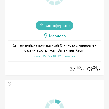
виж офертата
Марчево
Септемврийска почивка край Огняново с минерален
басейн в хотел Роял Валентина Касъл
Дата: 15.09 - 01.12 + закуска
.50
.34
37
73
/
€
лв.