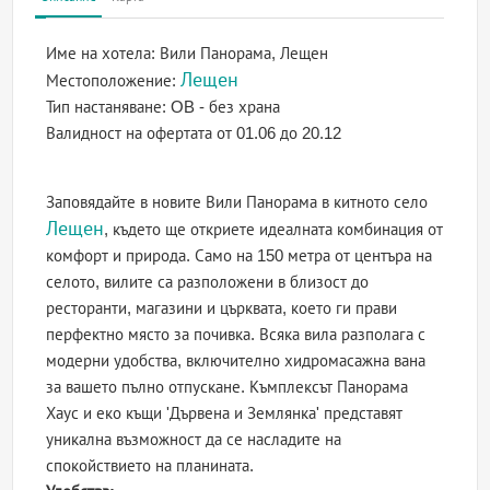
Име на хотела:
Вили Панорама, Лещен
Лещен
Местоположение:
Тип настаняване:
OB - без храна
Валидност на офертата
от 01.06 до 20.12
Заповядайте в новите Вили Панорама в китното село
Лещен
, където ще откриете идеалната комбинация от
комфорт и природа. Само на 150 метра от центъра на
селото, вилите са разположени в близост до
ресторанти, магазини и църквата, което ги прави
перфектно място за почивка. Всяка вила разполага с
модерни удобства, включително хидромасажна вана
за вашето пълно отпускане. Къмплексът Панорама
Хаус и еко къщи 'Дървена и Землянка' представят
уникална възможност да се насладите на
спокойствието на планината.