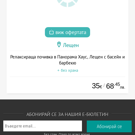
виж офертата
Лещен
Релаксираща почивка в Панорама Хаус, Лещен с басейн и
барбекю
+ без храна
35
.45
68
/
€
лв.
АБОНИРАЙ СЕ ЗА НАШИЯ Е-БЮЛЕТИН
Без спам. Отказ по всяко време.