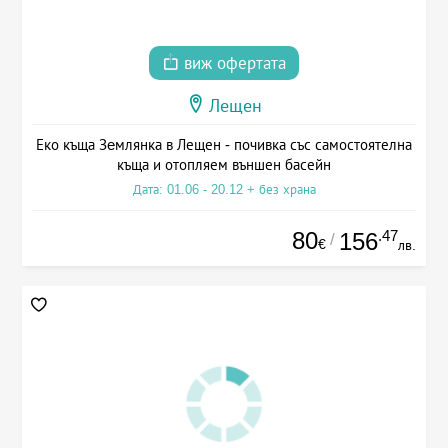
виж офертата
Лещен
Еко къща Зeмлянка в Лещен - почивка със самостоятелна
къща и отопляем външен басейн
Дата: 01.06 - 20.12 + без храна
80
.47
156
/
€
лв.