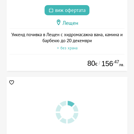
виж офертата
Лещен
Уикенд почивка в Лещен с хидромасажна вана, камина и
барбекю до 20 декември
+ без храна
80
.47
156
/
€
лв.