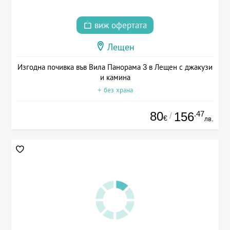
виж офертата
Лещен
Изгодна почивка във Вила Панорама 3 в Лещен с джакузи
и камина
+ без храна
80
.47
156
/
€
лв.