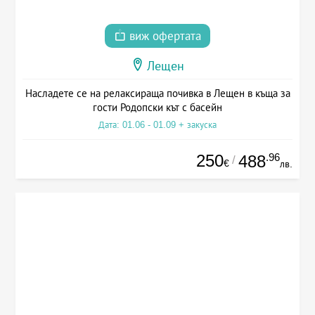
виж офертата
Лещен
Насладете се на релаксираща почивка в Лещен в къща за
гости Родопски кът с басейн
Дата: 01.06 - 01.09 + закуска
250
.96
488
/
€
лв.