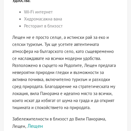
Удобства:
Wi-Fi интернет
Хидромасажна вана
Ресторант в близост
Лещен не е просто селце, а истински рай за еко и
селски туризъм. Тук ще усетите автентичната
атмосфера на българското село, като същевременно
се наслаждавате на всички модерни удобства.
Разположено в сърцето на Родопите, Лещен предлага
невероятни природни гледки и възможности за
активна почивка, включително туризъм и разходки
сред природата. Благодарение на стратегическата му
локация, вила Панорама е идеално място за всички,
които искат да избягат от шума на града и да открият
тишината и спокойствието на природата.
Забележителности в близост до Вили Панорама,
Лещен
Лещен,