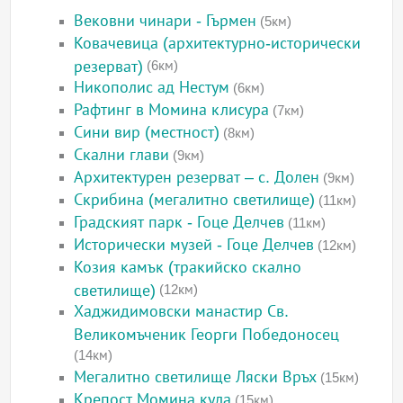
Вековни чинари - Гърмен
(5км)
Ковачевица (архитектурно-исторически
резерват)
(6км)
Никополис ад Нестум
(6км)
Рафтинг в Момина клисура
(7км)
Сини вир (местност)
(8км)
Скални глави
(9км)
Архитектурен резерват – с. Долен
(9км)
Скрибина (мегалитно светилище)
(11км)
Градският парк - Гоце Делчев
(11км)
Исторически музей - Гоце Делчев
(12км)
Козия камък (тракийско скално
светилище)
(12км)
Хаджидимовски манастир Св.
Великомъченик Георги Победоносец
(14км)
Мегалитно светилище Ляски Връх
(15км)
Крепост Момина кула
(15км)