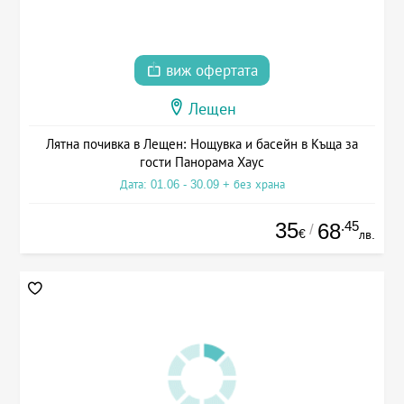
виж офертата
Лещен
Лятна почивка в Лещен: Нощувка и басейн в Къща за
гости Панорама Хаус
Дата: 01.06 - 30.09 + без храна
35
.45
68
/
€
лв.