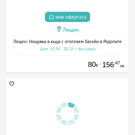
виж офертата
Лещен
Лещен: Нощувка в къща с отопляем басейн в Родопите
Дата: 01.06 - 20.12 + без храна
80
.47
156
/
€
лв.