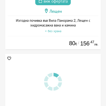
виж офертата
Лещен
Изгодна почивка във Вила Панорама 2, Лещен с
хидромасажна вана и камина
+ без храна
80
.47
156
/
€
лв.