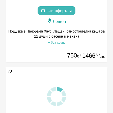
виж офертата
Лещен
Нощувка в Панорама Хаус, Лещен: самостоятелна къща за
22 души с басейн и механа
+ без храна
750
.87
1466
/
€
лв.