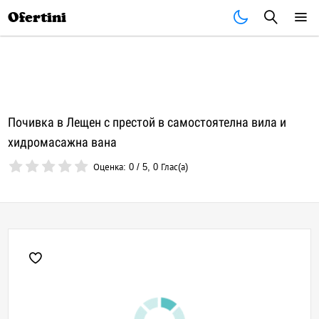
Почивки
Стоки
В града
Всички оферти
Ofertini
Почивка в Лещен с престой в самостоятелна вила и
хидромасажна вана
Оценка:
0
/
5
,
0
Глас(а)