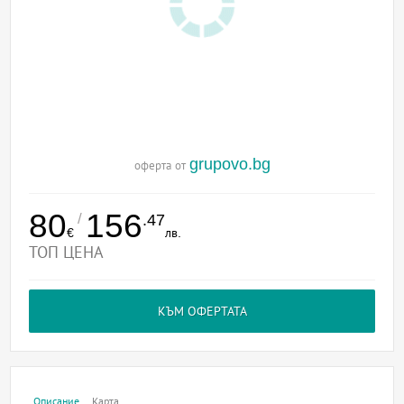
grupovo.bg
оферта от
80
156
/
.47
€
лв.
ТОП ЦЕНА
КЪМ ОФЕРТАТА
Описание
Карта