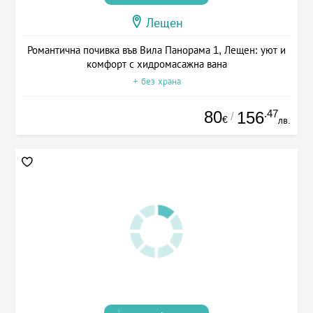
Лещен
Романтична почивка във Вила Панорама 1, Лещен: уют и
комфорт с хидромасажна вана
+ без храна
80
.47
156
/
€
лв.