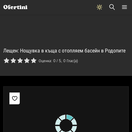
Почивки
Стоки
В града
Всички оферти
Ofertini
Лещен: Нощувка в къща с отопляем басейн в Родопите
Оценка:
0
/
5
,
0
Глас(а)