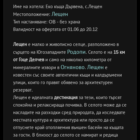
Име на хотела:
Еко къща Дървена, с.Лещен
Лещен
Местоположение:
Тип настаняване:
OB - без храна
Валидност на офертата
от 01.06 до 20.12
Лещен
е малко и живописно селце, разположено в
Родопи
сърцето на Югозападните
. Селото е на
15 км
от Гоце Делчев
и само на няколко километра от
Огняново
Лещен
минералните извори в
.
е
известен със своите автентични къщи и калдъръмени
улици, които го правят обявено за архитектурен
резерват.
Лещен е идеалната
дестинация
за тези, които търсят
спокойна и релаксираща почивка. В селото може да се
насладите на разходки сред природата, да изследвате
местната култура и архитектура или просто да се
отпуснете край отопляемия външен басейн на къщата
за гости. В близост до селото се намират и редица