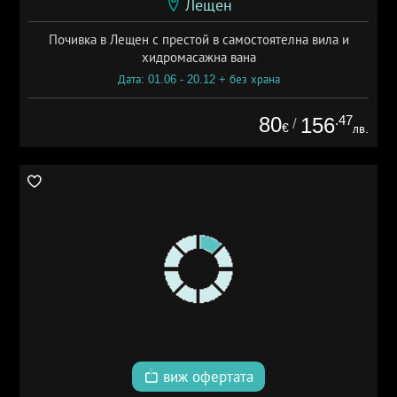
Лещен
Почивка в Лещен с престой в самостоятелна вила и
хидромасажна вана
Дата: 01.06 - 20.12 + без храна
80
.47
156
/
€
лв.
виж офертата