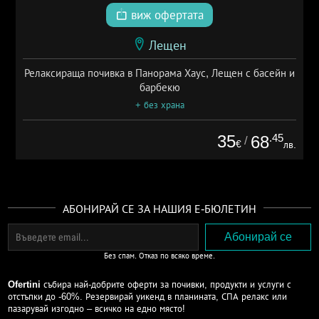
виж офертата
Лещен
Релаксираща почивка в Панорама Хаус, Лещен с басейн и
барбекю
+ без храна
35
.45
68
/
€
лв.
АБОНИРАЙ СЕ ЗА НАШИЯ Е-БЮЛЕТИН
Без спам. Отказ по всяко време.
Ofertini
събира най-добрите оферти за почивки, продукти и услуги с
отстъпки до -60%. Резервирай уикенд в планината, СПА релакс или
пазарувай изгодно – всичко на едно място!