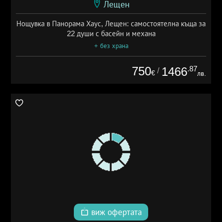
Лещен
Нощувка в Панорама Хаус, Лещен: самостоятелна къща за
22 души с басейн и механа
+ без храна
750
.87
1466
/
€
лв.
виж офертата