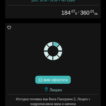
Дата: 16.06 - 14.08 + без храна
.07
.01
184
360
/
€
лв.
виж офертата
Лещен
Изгодна почивка във Вила Панорама 2, Лещен с
хидромасажна вана и камина