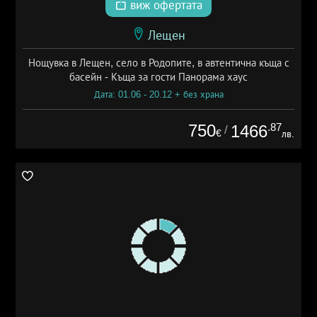
виж офертата
Лещен
Нощувка в Лещен, село в Родопите, в автентична къща с
басейн - Къща за гости Панорама хаус
Дата: 01.06 - 20.12 + без храна
750
.87
1466
/
€
лв.