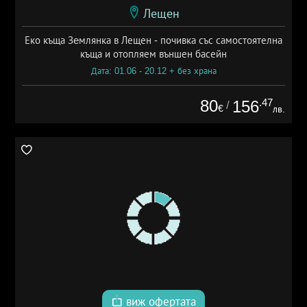
Лещен
Еко къща Зeмлянка в Лещен - почивка със самостоятелна
къща и отопляем външен басейн
Дата: 01.06 - 20.12 + без храна
80
.47
156
/
€
лв.
виж офертата