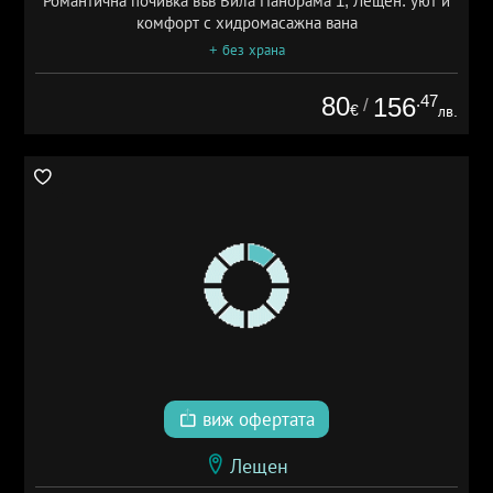
Романтична почивка във Вила Панорама 1, Лещен: уют и
комфорт с хидромасажна вана
+ без храна
80
.47
156
/
€
лв.
виж офертата
Лещен