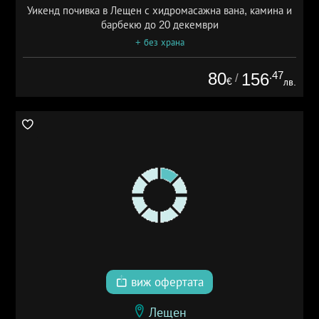
Уикенд почивка в Лещен с хидромасажна вана, камина и
барбекю до 20 декември
+ без храна
80
.47
156
/
€
лв.
виж офертата
Лещен