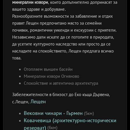
минерални извори
, които допълнително допринасят за
вашето здраве и добруване.
Разнообразните възможности за забавление и отдих
правят Лещен предпочитано място за семейни
почивки, романтични уикенди и екскурзии с приятели.
Независимо дали искате да се потопите в природата,
да усетите културното наследство или просто да се
насладите на спокойствието, Лещен предлага всичко
това.
Отопляем външен басейн
Минерални извори Огняново
Спокойствие и автентична архитектура
Забележителности в близост до Еко къща Дървена,
Лещен
с.Лещен,
Вековни чинари - Гърмен
(5км)
Ковачевица (архитектурно-исторически
резерват)
(6км)