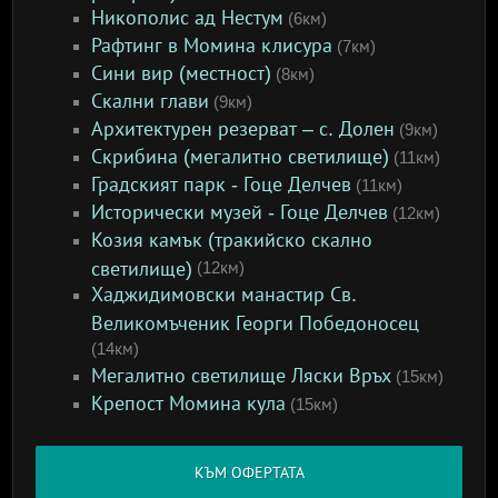
Никополис ад Нестум
(6км)
Рафтинг в Момина клисура
(7км)
Сини вир (местност)
(8км)
Скални глави
(9км)
Архитектурен резерват – с. Долен
(9км)
Скрибина (мегалитно светилище)
(11км)
Градският парк - Гоце Делчев
(11км)
Исторически музей - Гоце Делчев
(12км)
Козия камък (тракийско скално
светилище)
(12км)
Хаджидимовски манастир Св.
Великомъченик Георги Победоносец
(14км)
Мегалитно светилище Ляски Връх
(15км)
Крепост Момина кула
(15км)
КЪМ ОФЕРТАТА