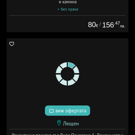
и камина
+ без храна
80
.47
156
/
€
лв.
виж офертата
Лещен