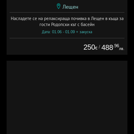
Лещен
Насладете се на релаксираща почивка в Лещен в къща за
гости Родопски кът с басейн
Дата: 01.06 - 01.09 + закуска
250
.96
488
/
€
лв.