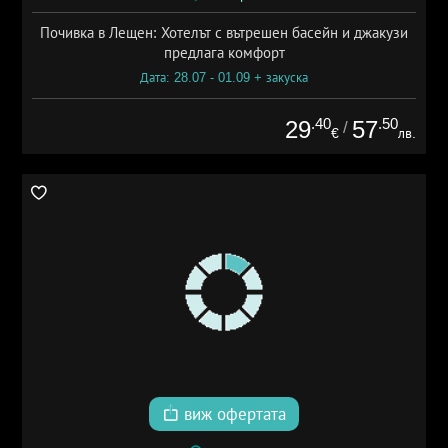
Почивка в Лещен: Хотелът с вътрешен басейн и джакузи
предлага комфорт
Дата: 28.07 - 01.09 + закуска
.40
.50
29
57
/
€
лв.
виж офертата