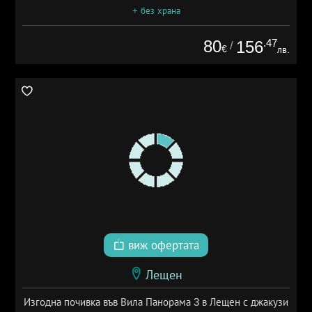
+ без храна
80
.47
156
/
€
лв.
виж офертата
Лещен
Изгодна почивка във Вила Панорама 3 в Лещен с джакузи