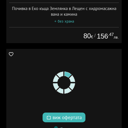
Почивка в Еко къща Землянка в Лещен с хидромасажна
вана и камина
+ без храна
80
.47
156
/
€
лв.
виж офертата