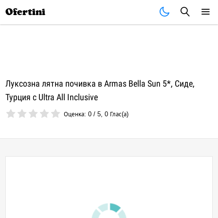
Почивки
Стоки
В града
Всички оферти
Ofertini
Луксозна лятна почивка в Armas Bella Sun 5*, Сиде,
Турция с Ultra All Inclusive
Оценка:
0
/
5
,
0
Глас(а)