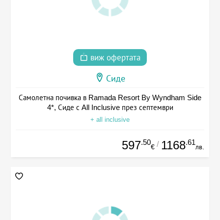
виж офертата
Сиде
Самолетна почивка в Ramada Resort By Wyndham Side
4*, Сиде с All Inclusive през септември
+ all inclusive
.50
.61
597
1168
/
€
лв.