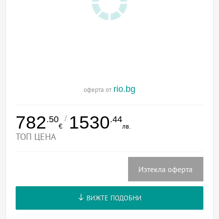
rio.bg
оферта от
782
1530
/
.50
.44
€
лв.
ТОП ЦЕНА
Изтекла оферта
ВИЖТЕ ПОДОБНИ