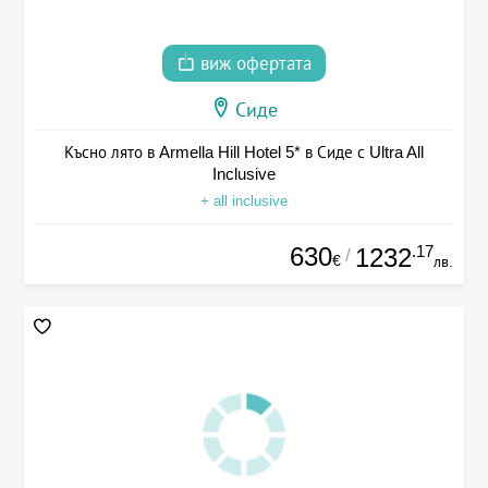
виж офертата
Сиде
Късно лято в Armella Hill Hotel 5* в Сиде с Ultra All
Inclusive
+ all inclusive
630
.17
1232
/
€
лв.