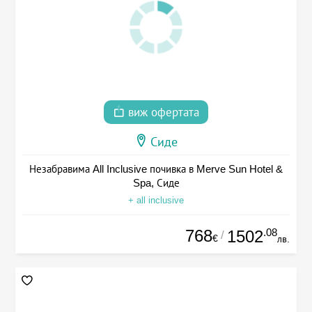
виж офертата
Сиде
Незабравима All Inclusive почивка в Merve Sun Hotel &
Spa, Сиде
+ all inclusive
768
.08
1502
/
€
лв.