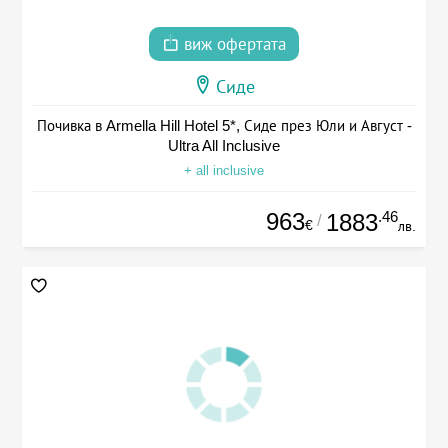
виж офертата
Сиде
Почивка в Armella Hill Hotel 5*, Сиде през Юли и Август -
Ultra All Inclusive
+ all inclusive
963
.46
1883
/
€
лв.