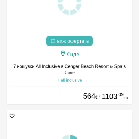
виж офертата
Сиде
7 нощувки All Inclusive в Cenger Beach Resort & Spa в
Сиде
+ all inclusive
564
.09
1103
/
€
лв.