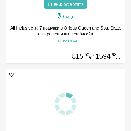
виж офертата
Сиде
All Inclusive за 7 нощувки в Orfeus Queen and Spa, Сиде,
с вътрешен и външен басейн
+ all inclusive
.50
.98
815
1594
/
€
лв.