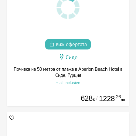
виж офертата
Сиде
Почивка на 50 метра от плажа в Aperion Beach Hotel в
Сиде, Турция
+ all inclusive
628
.26
1228
/
€
лв.