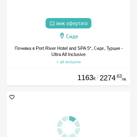
виж офертата
Сиде
Почивка в Port River Hotel and SPA 5*, Сиде, Турция -
Ultra All Inclusive
+ all inclusive
1163
.63
2274
/
€
лв.