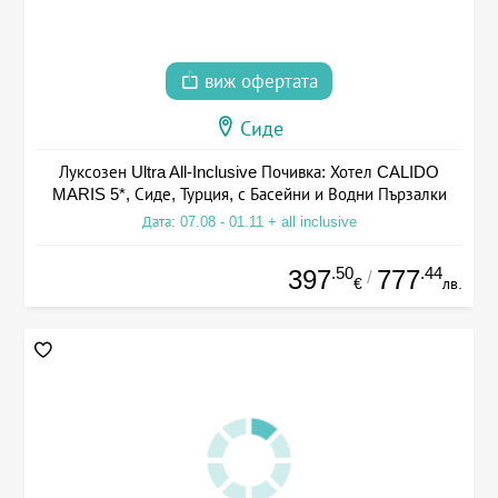
виж офертата
Сиде
Луксозен Ultra All-Inclusive Почивка: Хотел CALIDO
MARIS 5*, Сиде, Турция, с Басейни и Водни Пързалки
Дата: 07.08 - 01.11 + all inclusive
.50
.44
397
777
/
€
лв.