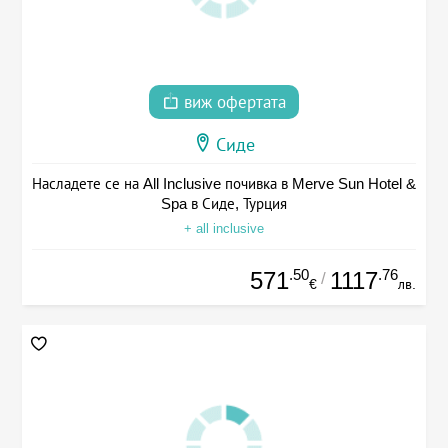
виж офертата
Сиде
Насладете се на All Inclusive почивка в Merve Sun Hotel &
Spa в Сиде, Турция
+ all inclusive
.50
.76
571
1117
/
€
лв.