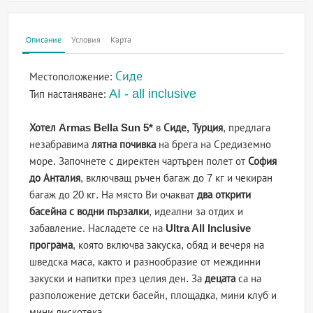
Описание
Условия
Карта
Сиде
Местоположение:
AI - all inclusive
Тип настаняване:
Хотел Armas Bella Sun 5*
в
Сиде, Турция
, предлага
незабравима
лятна почивка
на брега на Средиземно
море. Започнете с директен чартърен полет от
София
до Анталия
, включващ ръчен багаж до 7 кг и чекиран
багаж до 20 кг. На място Ви очакват
два открити
басейна с водни пързалки
, идеални за отдих и
забавление. Насладете се на
Ultra All Inclusive
програма
, която включва закуска, обяд и вечеря на
шведска маса, както и разнообразие от междинни
закуски и напитки през целия ден. За
децата
са на
разположение детски басейн, площадка, мини клуб и
мини дискотека.