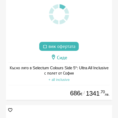
виж офертата
Сиде
Късно лято в Selectum Colours Side 5*: Ultra All Inclusive
с полет от София
+ all inclusive
686
.70
1341
/
€
лв.