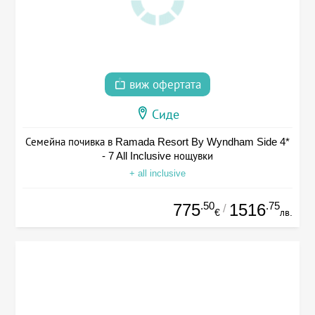
виж офертата
Сиде
Семейна почивка в Ramada Resort By Wyndham Side 4*
- 7 All Inclusive нощувки
+ all inclusive
.50
.75
775
1516
/
€
лв.