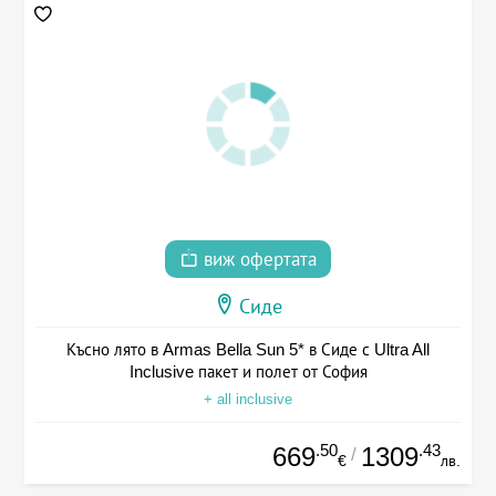
виж офертата
Сиде
Късно лято в Armas Bella Sun 5* в Сиде с Ultra All
Inclusive пакет и полет от София
+ all inclusive
.50
.43
669
1309
/
€
лв.