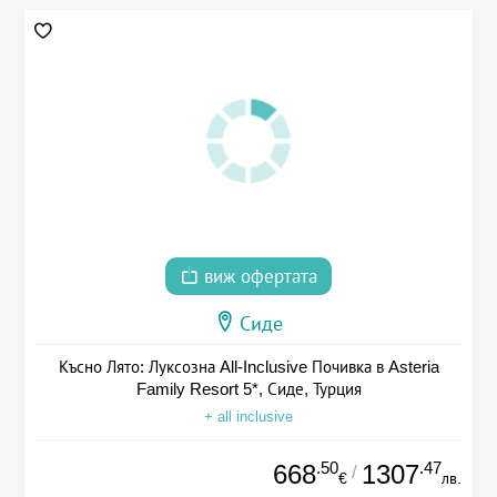
виж офертата
Сиде
Късно Лято: Луксозна All-Inclusive Почивка в Asteria
Family Resort 5*, Сиде, Турция
+ all inclusive
.50
.47
668
1307
/
€
лв.