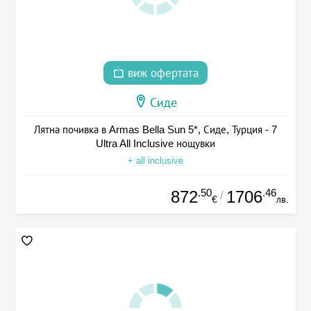
виж офертата
Сиде
Лятна почивка в Armas Bella Sun 5*, Сиде, Турция - 7
Ultra All Inclusive нощувки
+ all inclusive
.50
.46
872
1706
/
€
лв.