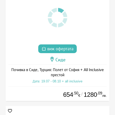
виж офертата
Сиде
Почивка в Сиде, Турция: Полет от София + All Inclusive
престой
Дата: 19.07 - 08.10 + all inclusive
.50
.09
654
1280
/
€
лв.